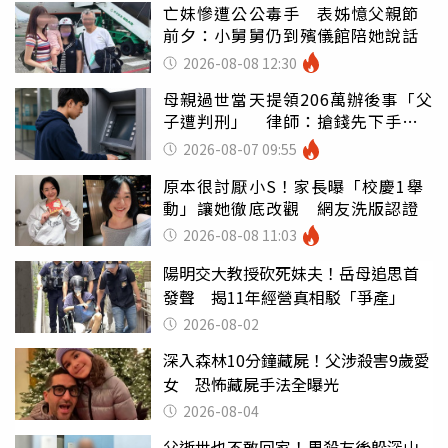
亡妹慘遭公公毒手 表姊憶父親節
前夕：小舅舅仍到殯儀館陪她說話
2026-08-08 12:30
母親過世當天提領206萬辦後事「父
子遭判刑」 律師：搶錢先下手是
罪
2026-08-07 09:55
原本很討厭小S！家長曝「校慶1舉
動」讓她徹底改觀 網友洗版認證
2026-08-08 11:03
陽明交大教授砍死妹夫！岳母追思首
發聲 揭11年經營真相駁「爭產」
2026-08-02
深入森林10分鐘藏屍！父涉殺害9歲愛
女 恐怖藏屍手法全曝光
2026-08-04
父逝世也不敢回家！男殺友後躲深山