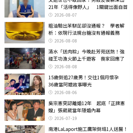
21年「活得像野人」 1關鍵出面自首
2026-08-07
粗油驗出苯駢芘卻沒通報？ 學者解
析：依現行法規台糖沒有通報義務
2026-08-08
清水「送肉粽」今晚赴芳苑送煞！強
碰王功漁火節上千遊客 喪家回應了
2026-08-08
15歲倒追27歲男！交往1個月懷孕
36歲當阿嬤故事曝光
2026-08-06
吳宗憲突認離婚12年 起底「正牌憲
嫂」張葳葳當年隱婚內幕
2026-07-19
南港LaLaport施工鷹架倒塌1人送醫！