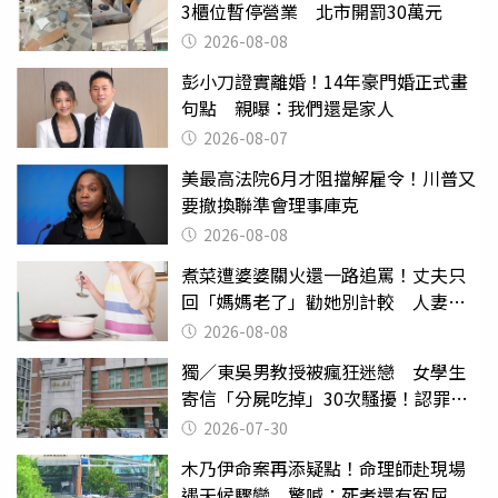
3櫃位暫停營業 北市開罰30萬元
2026-08-08
彭小刀證實離婚！14年豪門婚正式畫
句點 親曝：我們還是家人
2026-08-07
美最高法院6月才阻擋解雇令！川普又
要撤換聯準會理事庫克
2026-08-08
煮菜遭婆婆關火還一路追罵！丈夫只
回「媽媽老了」勸她別計較 人妻超
崩潰：我像台傭
2026-08-08
獨／東吳男教授被瘋狂迷戀 女學生
寄信「分屍吃掉」30次騷擾！認罪免
關
2026-07-30
木乃伊命案再添疑點！命理師赴現場
遇天候驟變 驚喊：死者還有冤屈