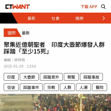
跳至主要內容區塊
下載 APP
最新
社會
娛樂
財經
國際
最新
聚集近億朝聖者 印度大壺節爆發人群
踩踏「至少15死」
編輯：
廖梓翔
2025-01-29 13:54
印度
大壺節
踩踏意外
朝聖
踩踏事故
信徒
踩踏事件
宗教
人群
人潮
醫院