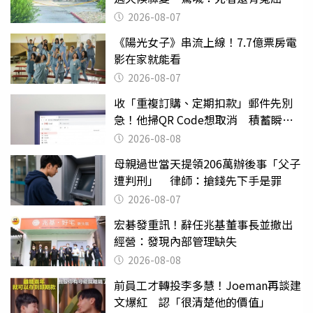
2026-08-07
《陽光女子》串流上線！7.7億票房電
影在家就能看
2026-08-07
收「重複訂購、定期扣款」郵件先別
急！他掃QR Code想取消 積蓄瞬間
蒸發
2026-08-08
母親過世當天提領206萬辦後事「父子
遭判刑」 律師：搶錢先下手是罪
2026-08-07
宏碁發重訊！辭任兆基董事長並撤出
經營：發現內部管理缺失
2026-08-08
前員工才轉投李多慧！Joeman再談建
文爆紅 認「很清楚他的價值」