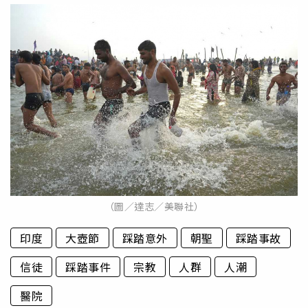
（圖／達志／美聯社）
印度
大壺節
踩踏意外
朝聖
踩踏事故
信徒
踩踏事件
宗教
人群
人潮
醫院