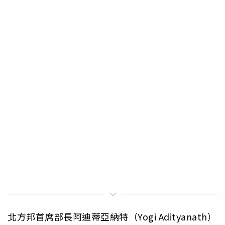
北方邦首席部長阿迪蒂亞納特（Yogi Adityanath）