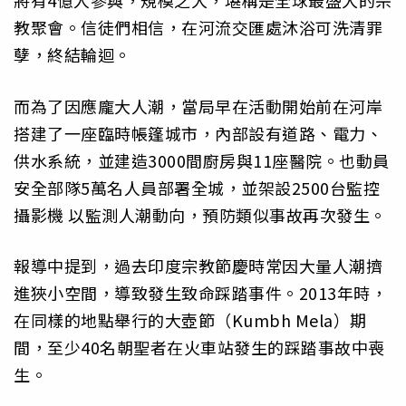
將有4億人參與，規模之大，堪稱是全球最盛大的宗
教聚會。信徒們相信，在河流交匯處沐浴可洗清罪
孽，終結輪迴。
而為了因應龐大人潮，當局早在活動開始前在河岸
搭建了一座臨時帳篷城市，內部設有道路、電力、
供水系統，並建造3000間廚房與11座醫院。也動員
安全部隊5萬名人員部署全城，並架設2500台監控
攝影機 以監測人潮動向，預防類似事故再次發生。
報導中提到，過去印度宗教節慶時常因大量人潮擠
進狹小空間，導致發生致命踩踏事件。2013年時，
在同樣的地點舉行的大壺節（Kumbh Mela）期
間，至少40名朝聖者在火車站發生的踩踏事故中喪
生。