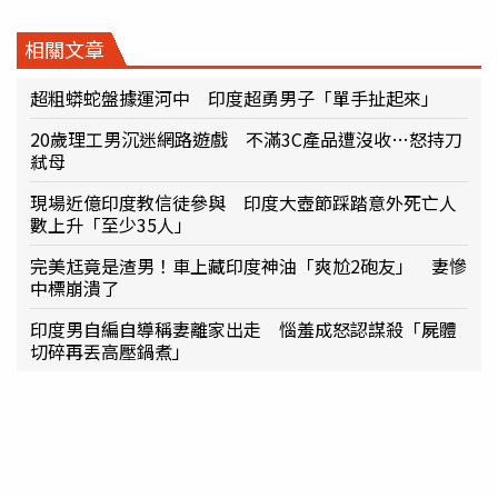
相關文章
超粗蟒蛇盤據運河中 印度超勇男子「單手扯起來」
20歲理工男沉迷網路遊戲 不滿3C產品遭沒收…怒持刀
弒母
現場近億印度教信徒參與 印度大壺節踩踏意外死亡人
數上升「至少35人」
完美尪竟是渣男！車上藏印度神油「爽尬2砲友」 妻慘
中標崩潰了
印度男自編自導稱妻離家出走 惱羞成怒認謀殺「屍體
切碎再丟高壓鍋煮」