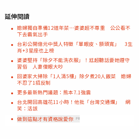
延伸閱讀
媳婦獨自準備12道年菜…婆婆超不尊重 公公看不
下去霸氣出手
台彩公開億元中獎人特徵「單眼皮、額頭寬」 3生
肖+3星座也上榜
婆婆堅持「除夕不能洗衣服」！尪超聽話要她遵守
習俗 人妻傻眼大吵
回婆家大掃除「1人清5樓」除夕煮20人飯菜 媳婦
不忍了1招反制
更多最新熱門議題：熊本7.1強震
台北開回高雄花11小時！他批「台灣交通爛」 網
笑：活該
做到這點才有資格說愛你
PR