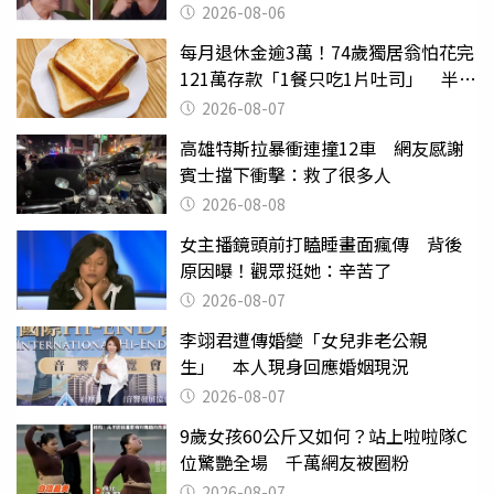
2026-08-06
每月退休金逾3萬！74歲獨居翁怕花完
121萬存款「1餐只吃1片吐司」 半年
後暴瘦嚇壞女兒
2026-08-07
高雄特斯拉暴衝連撞12車 網友感謝
賓士擋下衝擊：救了很多人
2026-08-08
女主播鏡頭前打瞌睡畫面瘋傳 背後
原因曝！觀眾挺她：辛苦了
2026-08-07
李翊君遭傳婚變「女兒非老公親
生」 本人現身回應婚姻現況
2026-08-07
9歲女孩60公斤又如何？站上啦啦隊C
位驚艷全場 千萬網友被圈粉
2026-08-07