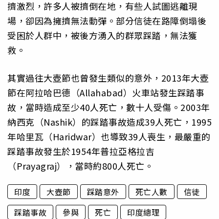
擠激烈，許多人被擠倒在地，有些人試圖逃離現
場，卻因為擁擠無法動彈。部分信徒在路障倒塌後
受困於人群中，被後方湧入的群眾踩踏，無法獲
救。
其實過往大壺節也曾發生類似的意外，2013年大壺
節在阿拉哈巴德（Allahabad）火車站發生踩踏事
故，當時造成至少40人死亡，數十人受傷。2003年
納西克（Nashik）的踩踏事故造成39人死亡，1995
年哈里瓦（Haridwar）也導致39人喪生，最嚴重的
踩踏事故發生於1954年普拉亞格拉吉
（Prayagraj），當時約800人死亡。
印度
大壺節
踩踏意外
死亡人數
信徒
踩踏事故
參與
死亡
印度總理