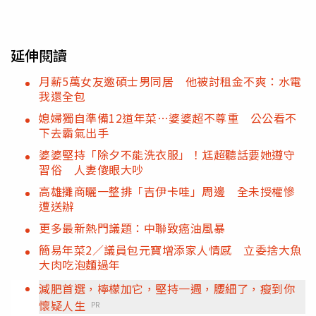
延伸閱讀
月薪5萬女友邀碩士男同居 他被討租金不爽：水電
我還全包
媳婦獨自準備12道年菜…婆婆超不尊重 公公看不
下去霸氣出手
婆婆堅持「除夕不能洗衣服」！尪超聽話要她遵守
習俗 人妻傻眼大吵
高雄攤商曬一整排「吉伊卡哇」周邊 全未授權慘
遭送辦
更多最新熱門議題：中聯致癌油風暴
簡易年菜2／議員包元寶增添家人情感 立委捨大魚
大肉吃泡麵過年
減肥首選，檸檬加它，堅持一週，腰細了，瘦到你
懷疑人生
PR