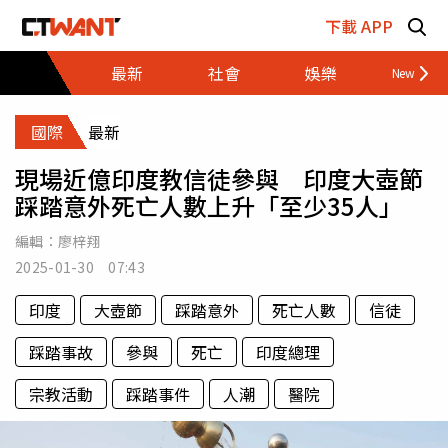
跳至主要內容區塊
下載 APP
最新
社會
娛樂
財經
國際
最新
現場近億印度教信徒參與 印度大壺節
踩踏意外死亡人數上升「至少35人」
編輯：
廖梓翔
2025-01-30 07:43
印度
大壺節
踩踏意外
死亡人數
信徒
踩踏事故
參與
死亡
印度總理
宗教活動
踩踏事件
人潮
醫院