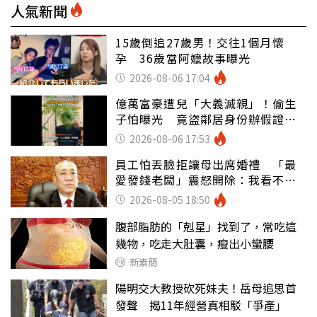
人氣新聞
15歲倒追27歲男！交往1個月懷
孕 36歲當阿嬤故事曝光
2026-08-06 17:04
億萬富豪遭兒「大義滅親」！偷生
子怕曝光 竟盜鄰居身份辦假證落
戶
2026-08-06 17:53
員工怕丟臉拒讓母出席婚禮 「最
愛發錢老闆」震怒開除：我看不起
你
2026-08-05 18:50
腹部脂肪的「剋星」找到了，常吃這
幾物，吃走大肚囊，瘦出小蠻腰
新素簡
陽明交大教授砍死妹夫！岳母追思首
發聲 揭11年經營真相駁「爭產」