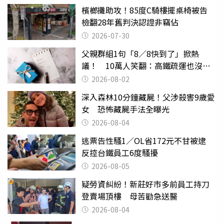
檳榔攤助攻！85度C騎樓擺桌椅被告
檢翻28年舊判決認證非竊佔
2026-07-30
父親群組1句「8／8快到了」掀熱
議！ 10萬人笑翻：高鐵疏運也沒列
父親節
2026-08-02
深入森林10分鐘藏屍！父涉殺害9歲愛
女 恐怖藏屍手法全曝光
2026-08-04
逃票告性騷1／OL省172元不甘被逮
反控台鐵員工6度騷擾
2026-08-05
疑勞資糾紛！新莊好市多前員工持刀
登賣場頂樓 母苦勸急送醫
2026-08-04