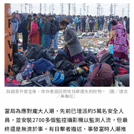
踩踏意外發生後，倖存者返回原地找尋遺失的財物。（圖／達志
／美聯社）
當局為應對龐大人潮，先前已增派約5萬名安全人
員，並安裝2700多個監控攝影機以監測人流，但最
終還是無濟於事。有目擊者描述，事發當時人潮推