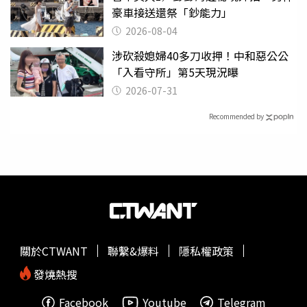
豪車接送還祭「鈔能力」
2026-08-04
涉砍殺媳婦40多刀收押！中和惡公公
「入看守所」第5天現況曝
2026-07-31
Recommended by
關於CTWANT
聯繫&爆料
隱私權政策
發燒熱搜
Facebook
Youtube
Telegram