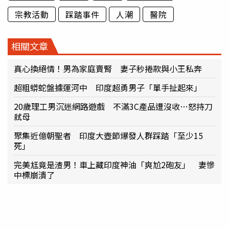
宗教活動
踩踏事件
人潮
醫院
相關文章
真心換絕情！男為家庭賣腎 妻子秒捲款與小王私奔
超粗蟒蛇盤據運河中 印度超勇男子「單手扯起來」
20歲理工男沉迷網路遊戲 不滿3C產品遭沒收…怒持刀
弒母
聚集近億朝聖者 印度大壺節爆發人群踩踏「至少15
死」
完美尪竟是渣男！車上藏印度神油「爽尬2砲友」 妻慘
中標崩潰了