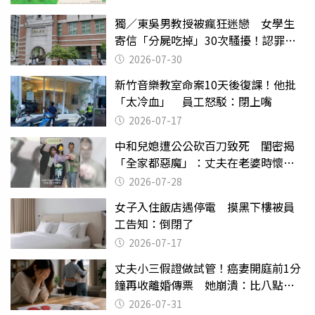
獨／東吳男教授被瘋狂迷戀 女學生
寄信「分屍吃掉」30次騷擾！認罪免
關
2026-07-30
新竹音樂教室命案10天後復課！他批
「太冷血」 員工怒駁：閉上嘴
2026-07-17
中和兒媳遭公公砍百刀致死 閨密揭
「全家都惡魔」：丈夫在老婆時懷孕
摔東西
2026-07-28
女子入住飯店遇停電 摸黑下樓被員
工告知：倒閉了
2026-07-17
丈夫小三假證做試管！癌妻開庭前1分
鐘再收離婚傳票 她崩潰：比八點檔
還扯
2026-07-31