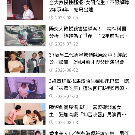
台大教授性騷擾2女研究生！不服解聘
2年爭4年 結局出爐
2026-08-05
陽交大教授殺害連襟案！ 精神科醫
分析「絕非為了爭產」：2年前就已言
行詭異
2026-07-22
37歲星二代男星驚傳陳屍家中！經紀
公司證實 2個月前才與父開演唱會
2026-08-02
3歲童玩搖搖馬遭陌生婦狠甩巴掌 瞎
扯「被罵吃屎」遭法官打臉判5月須入
監
2026-07-30
陸短劇圈爆潛規則！富婆砸錢當女
主 狂加吻戲「伸舌咬唇」男演員崩
潰
2026-08-03
香車美人1／彭彭海邊秘境外拍 男伴