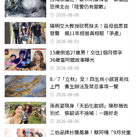
恐擦北台「陸警仍有變數」
2026-08-06
陽明交大教授砍死妹夫！岳母追思首
發聲 揭11年經營真相駁「爭產」
2026-08-02
15歲倒追27歲男！交往1個月懷孕
36歲當阿嬤故事曝光
2026-08-06
8／7「立秋」至！四生肖小感冒易找
上門 養生辦法及禁忌事項一覽
2026-08-06
孫燕姿現身「天后化妝師」陳聆薇告
別式 張韶涵不捨喊：一路好走
2026-08-06
二伯品牌抄襲風暴！蔡阿嘎「9月兒童