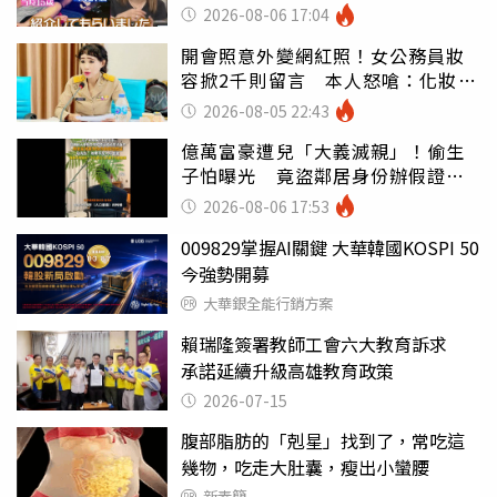
2026-08-06 17:04
開會照意外變網紅照！女公務員妝
容掀2千則留言 本人怒嗆：化妝有
錯嗎
2026-08-05 22:43
億萬富豪遭兒「大義滅親」！偷生
子怕曝光 竟盜鄰居身份辦假證落
戶
2026-08-06 17:53
009829掌握AI關鍵 大華韓國KOSPI 50
今強勢開募
大華銀全能行銷方案
賴瑞隆簽署教師工會六大教育訴求
承諾延續升級高雄教育政策
2026-07-15
腹部脂肪的「剋星」找到了，常吃這
幾物，吃走大肚囊，瘦出小蠻腰
新素簡