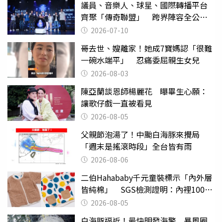
議員、音樂人、球星、國際轉播平台
齊聚「傳奇聯盟」 跨界陣容全公
開 劍指亞洲新傳奇聯賽
2026-07-10
哥去世、嫂離家！她成7寶媽認「很難
一碗水端平」 忍痛委屈親生女兒
2026-08-03
陳亞蘭談恩師楊麗花 曝畢生心願：
讓歌仔戲一直被看見
2026-08-05
父親節泡湯了！中颱白海豚來攪局
「週末是搖滾時段」全台皆有雨
2026-08-06
二伯Hahababy千元童裝標示「內外層
皆純棉」 SGS檢測證明：內裡100%
聚酯纖維
2026-08-05
白海豚逼近！最快明發海警 暴風圈