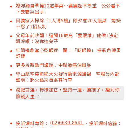
媳婦獨自準備12道年菜…婆婆超不尊重 公公看不
下去霸氣出手
回婆家大掃除「1人清5樓」除夕煮20人飯菜 媳婦
不忍了1招反制
父母年前吵翻！逼問16歲兒「要跟誰」他做1決定
媽冷眼：沒你這兒子
年節追劇當心乾眼症 醫：「眨眼操」 搭彩色蔬果
舒緩
更多最新熱門議題：中聯致癌油風暴
釜山航空突熊熊大火疑行動電源釀禍 空服員內部
聲明：起火點來自乘客行李
減肥首選，檸檬加它，堅持一週，腰細了，瘦到你
懷疑人生
PR
(02)6630-8641
投訴爆料專線：
、投訴爆料信箱：