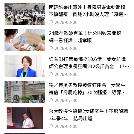
南韓酷暑出意外！身障男乘電動輪椅
不慎翻覆 倒地2小時沒人理「曝曬
亡」
2026-08-06
24歲存款破百萬！她公開致富關鍵
網一看狂讚：超孝順
2026-08-06
誆有BNT管道海撈10.6億！美女前律
師公會理事長狂囤232公斤黃金 17人
遭起訴
2026-08-06
獨／東吳男教授被瘋狂迷戀 女學生
寄信「分屍吃掉」30次騷擾！認罪免
關
2026-07-30
台大教授性騷擾2女研究生！不服解聘
2年爭4年 結局出爐
2026-08-05