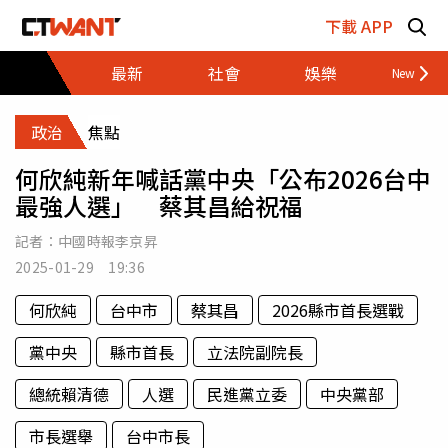
跳至主要內容區塊
下載 APP
最新
社會
娛樂
財經
政治
焦點
何欣純新年喊話黨中央「公布2026台中
最強人選」 蔡其昌給祝福
記者：
中國時報李京昇
2025-01-29 19:36
何欣純
台中市
蔡其昌
2026縣市首長選戰
黨中央
縣市首長
立法院副院長
總統賴清德
人選
民進黨立委
中央黨部
市長選舉
台中市長