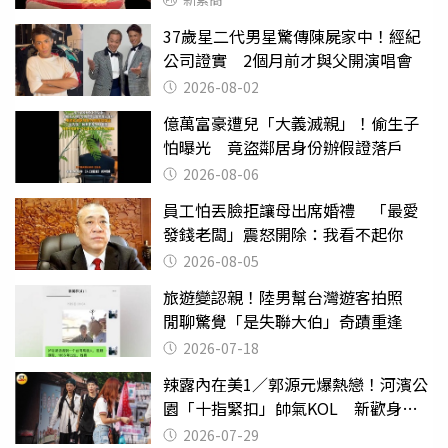
37歲星二代男星驚傳陳屍家中！經紀
公司證實 2個月前才與父開演唱會
2026-08-02
億萬富豪遭兒「大義滅親」！偷生子
怕曝光 竟盜鄰居身份辦假證落戶
2026-08-06
員工怕丟臉拒讓母出席婚禮 「最愛
發錢老闆」震怒開除：我看不起你
2026-08-05
旅遊變認親！陸男幫台灣遊客拍照
閒聊驚覺「是失聯大伯」奇蹟重逢
2026-07-18
辣露內在美1／郭源元爆熱戀！河濱公
園「十指緊扣」帥氣KOL 新歡身份
曝光
2026-07-29