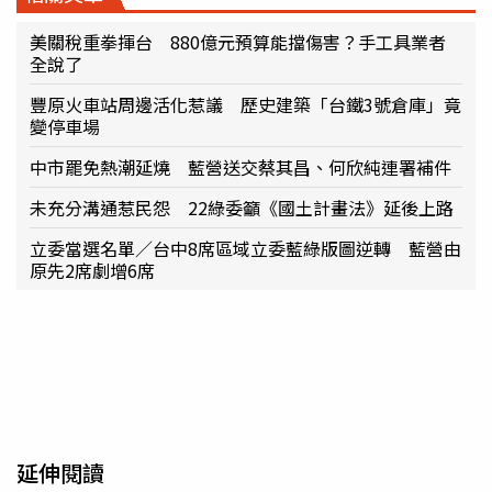
美關稅重拳揮台 880億元預算能擋傷害？手工具業者
全說了
豐原火車站周邊活化惹議 歷史建築「台鐵3號倉庫」竟
變停車場
中市罷免熱潮延燒 藍營送交蔡其昌、何欣純連署補件
未充分溝通惹民怨 22綠委籲《國土計畫法》延後上路
立委當選名單／台中8席區域立委藍綠版圖逆轉 藍營由
原先2席劇增6席
延伸閱讀