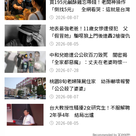
買195元鹹酥雞忘帶錢！老闆神操作
「倒找5元」 全網看哭：這就是台灣
2026-08-07
地表最強老爸！11歲女慘遭侵犯 父
「假冒她」騙噁狼上門後連轟2槍復仇
2026-08-05
中和兒媳遭公公砍百刀致死 閨密揭
「全家都惡魔」：丈夫在老婆時懷孕
摔東西
2026-07-28
桃園8旬老婦陳屍住家 幼孫嚇壞報警
「公公殺了婆婆」
2026-08-07
台大教授性騷擾2女研究生！不服解聘
2年爭4年 結局出爐
2026-08-05
Recommended by