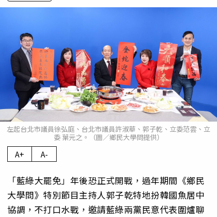
左起台北市議員徐弘庭、台北市議員許淑華、郭子乾、立委范雲、立
委 葉元之。（圖／鄉民大學問提供）
A+
A-
「藍綠大罷免」年後恐正式開戰，過年期間《鄉民
大學問》特別節目主持人郭子乾特地扮韓國魚居中
協調，不打口水戰，邀請藍綠兩黨民意代表圍爐聊