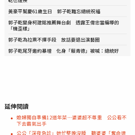
黃豪平幫慶61歲生日 郭子乾難忘總統祝福
郭子乾變身柯建銘推薦舞台劇 透露王偉忠當編導的
「機歪樣」
郭子乾為拉票不擇手段 放話要退出演藝圈
郭子乾尾牙邀約暴增 化身「賴青德」被喊：總統好
延伸閱讀
媳婦獨自準備12道年菜…婆婆超不尊重 公公看不
下去霸氣出手
公公「深夜急診」她忙整晚沒睡 聽婆婆「奪命連