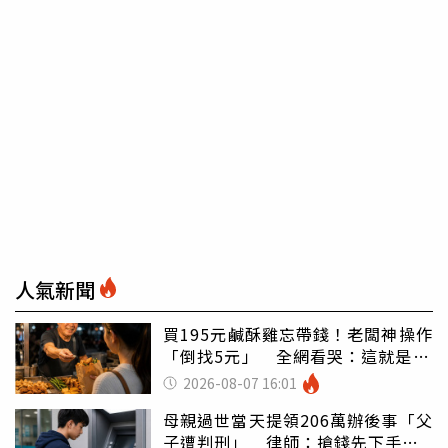
人氣新聞
買195元鹹酥雞忘帶錢！老闆神操作
「倒找5元」 全網看哭：這就是台
灣
2026-08-07 16:01
母親過世當天提領206萬辦後事「父
子遭判刑」 律師：搶錢先下手是