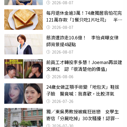
2026-08-07
每月退休金逾3萬！74歲獨居翁怕花完
121萬存款「1餐只吃1片吐司」 半年
後暴瘦嚇壞女兒
2026-08-07
慈濟遭詐走10.6億！ 李怡貞曝女律
師背景提4疑點
2026-08-07
前員工才轉投李多慧！Joeman再談建
文爆紅 認「很清楚他的價值」
2026-08-06
24歲女做正顎手術變「地包天」鞋拔
子臉 醫竟喊：我喜歡，比較洋氣
2026-07-26
獨／東吳男教授被瘋狂迷戀 女學生
寄信「分屍吃掉」30次騷擾！認罪免
關
2026-07-30