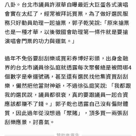
八卦。台北市議員許淑華自曝最近大巨蛋各式演唱
會實在太紅了，經常被拜託買票，為了做好選民服
務只好動員助理一起搶票，郭子乾笑說:「原來搶票
也是一種才華，以後徵國會助理第一條件就是要搶
演唱會門票的功力與運氣。」
過年不免俗要刮刮樂或買彩券博好彩頭，出身金融
界的台北市議員徐弘庭就透露每次聚餐總是被問哪4
個數字是幸運號碼，甚至還有選民找他集資買刮刮
樂，儼然把他當財神爺，不過徐弘庭笑說: 「我都跟
我的選民說，議員都很衰，真的要跟議員一起合資
應該都賺不了錢。」郭子乾也透露自己沒有偏財體
質，因此過年從沒想過「聚賭」，頂多買一兩張刮
刮樂應景，討喜氣。