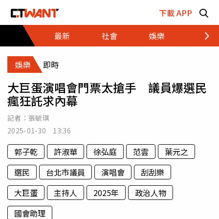
跳至主要內容區塊
下載 APP
最新
社會
娛樂
財經
娛樂
即時
大巨蛋演唱會門票太搶手 議員爆選民
瘋狂託求內幕
記者：
張毓琪
2025-01-30 13:36
郭子乾
許淑華
徐弘庭
范雲
葉元之
選民
台北市議員
演唱會
刮刮樂
大巨蛋
主持人
2025年
政治人物
國會助理