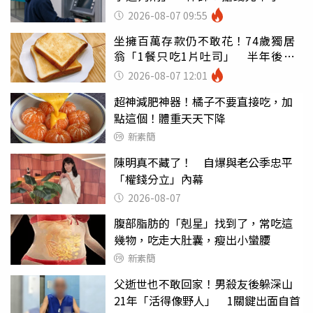
罪
2026-08-07 09:55
坐擁百萬存款仍不敢花！74歲獨居
翁「1餐只吃1片吐司」 半年後暴
瘦嚇壞女兒
2026-08-07 12:01
超神減肥神器！橘子不要直接吃，加
點這個！體重天天下降
新素簡
陳明真不藏了！ 自爆與老公季忠平
「權錢分立」內幕
2026-08-07
腹部脂肪的「剋星」找到了，常吃這
幾物，吃走大肚囊，瘦出小蠻腰
新素簡
父逝世也不敢回家！男殺友後躲深山
21年「活得像野人」 1關鍵出面自首