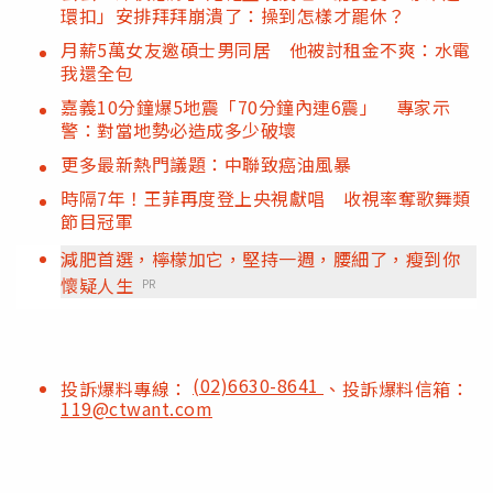
環扣」安排拜拜崩潰了：操到怎樣才罷休？
月薪5萬女友邀碩士男同居 他被討租金不爽：水電
我還全包
嘉義10分鐘爆5地震「70分鐘內連6震」 專家示
警：對當地勢必造成多少破壞
更多最新熱門議題：中聯致癌油風暴
時隔7年！王菲再度登上央視獻唱 收視率奪歌舞類
節目冠軍
減肥首選，檸檬加它，堅持一週，腰細了，瘦到你
懷疑人生
PR
(02)6630-8641
投訴爆料專線：
、投訴爆料信箱：
119@ctwant.com