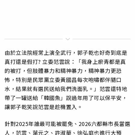
由於立法院經常上演全武行，郭子乾也好奇到底是
真打還是假打? 立委范雲說：「我身上瘀青都是真
的被打，但肢體暴力和精神暴力，精神暴力更恐
怖，特別是民眾黨立委黃國昌每次咆嘯都伴隨口
水，結果就有選民送給我們洗面乳。」范雲還特地
帶了一罐送給「韓國魚」說過年用了可以保平安，
讓郭子乾笑說范雲是趁機置入。
針對2025年誰最可能被罷免、2026六都縣市長當選
人，范雲、葉元之、許淑華、徐弘庭也進行大預