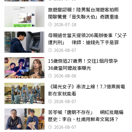
旅遊變認親！陸男幫台灣遊客拍照
閒聊驚覺「是失聯大伯」奇蹟重逢
2026-07-18
母親過世當天提領206萬辦後事「父子
遭判刑」 律師：搶錢先下手是罪
2026-08-07
15歲倒追27歲男！交往1個月懷孕
36歲當阿嬤故事曝光
2026-08-06
《陽光女子》串流上線！7.7億票房電
影在家就能看
2026-08-07
苦苓喊「唐朝不存在」 網紅批瞎編
歷史：李白、杜甫用鮮卑文寫詩？
2026-08-07