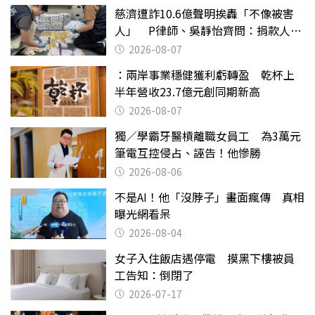
慈濟遭詐10.6億聲明挨轟「不像被害
人」 P律師、吳靜怡齊問：捐款人有
權知道真相
2026-08-07
：兩岸事業穩健獲利虧轉盈 乾杯上
半年營收23.7億元創同期新高
2026-08-07
獨／學霸牙醫槓離職女員工 為3萬元
筆電互控侵占、誣告！他慘勝
2026-08-06
不是AI！他「沒脖子」畫面瘋傳 真相
曝光網看呆
2026-08-04
女子入住飯店遇停電 摸黑下樓被員
工告知：倒閉了
2026-07-17