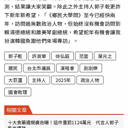
測，結果讓大家笑翻。除此之外主持人郭子乾更許
下新年新希望，「《鄉民大學問》至今已經快兩
年，訪問過無數政治人物，但始終沒有機會訪問到
賴清德總統和蕭美琴副總統，希望蛇年有機會讓我
扮演韓國魚跟他們來場專訪」。
郭子乾
許淑華
徐弘庭
范雲
葉元之
選民
台北市議員
演唱會
刮刮樂
大巨蛋
主持人
2025年
政治人物
國會助理
相關文章
十大食藥違規廣告曝！這件重罰1124萬元 代言人郭子
乾也遭殃