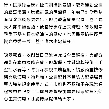
行，民眾硬要逆向扯而刷爆鋼索線。龍潭運動公園
的戰事壕溝，增添氣氛的尼龍網，年前已針對重點
區域改成鋼絞腱強化，但仍被當成攀爬繩，甚至連
大人都不顧警語，便宜行事踩上去跨越，導致繩索
嚴重下墜。原本綠油油的草皮，也因民眾搶捷徑而
變光禿禿一片，甚至灌木也遭踩死。
陳翠慧說，收假首日已進場完成全面巡檢，大部分
都能在本周檢修完成，但鞦韆、共融轉轉設施、手
壓抽水器等，將拆除檢視損壞程度，請廠商盡快修
繕開放使用。她呼籲，公園遊具不若私人遊樂場有
專人強制規定使用方式，市府也不願孩子在玩樂過
程被層層限制，但優質遊戲設施需要民眾發揮公德
心正常使用，才能持續提供給大家。