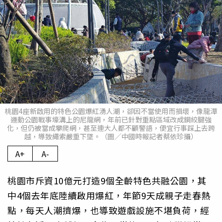
桃園4座新啟用的特色公園爆紅湧人潮，卻因不當使用而損壞，像龍潭
運動公園戰事壕溝上的尼龍網，年前已針對重點區域改成鋼絞腱強
化，但仍被當成攀爬網，甚至連大人都不顧警語，便宜行事踩上去跨
越，導致繩索嚴重下墜。（圖／中國時報記者蔡依珍攝）
A+
A-
桃園市斥資10億元打造9個全齡特色共融公園，其
中4個去年底陸續啟用爆紅，年節9天成親子走春熱
點，每天人潮擠爆，也導致遊戲設施不堪負荷，經