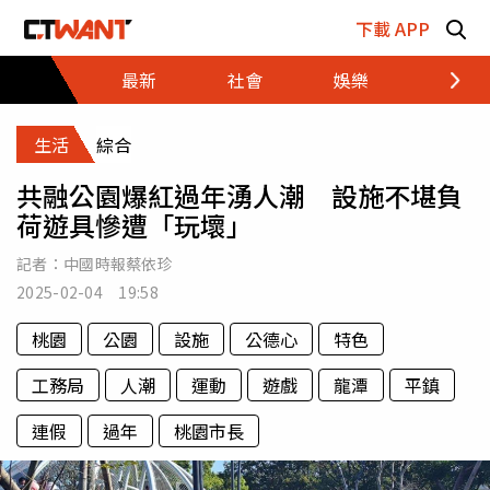
跳至主要內容區塊
下載 APP
最新
社會
娛樂
財經
生活
綜合
共融公園爆紅過年湧人潮 設施不堪負
荷遊具慘遭「玩壞」
記者：
中國時報蔡依珍
2025-02-04 19:58
桃園
公園
設施
公德心
特色
工務局
人潮
運動
遊戲
龍潭
平鎮
連假
過年
桃園市長