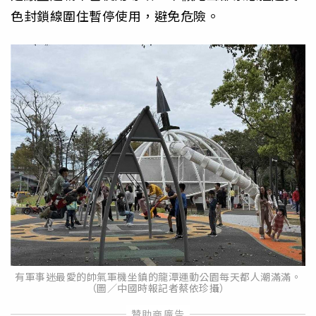
色封鎖線圍住暫停使用，避免危險。
有軍事迷最愛的帥氣軍機坐鎮的龍潭運動公園每天都人潮滿滿。
（圖／中國時報記者蔡依珍攝）