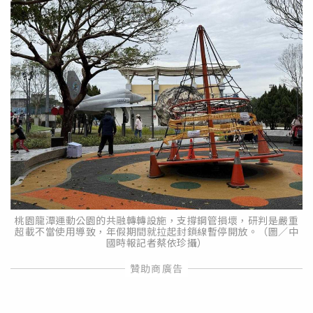
桃園龍潭運動公園的共融轉轉設施，支撐鋼管損壞，研判是嚴重
超載不當使用導致，年假期間就拉起封鎖線暫停開放。（圖／中
國時報記者蔡依珍攝）