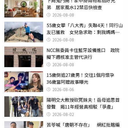
下周鬼門開！家中掛兩物易招好兄
弟 居家風水12禁忌快檢查
2026-08-08
55歲女攀「八大秀」失聯4天！同行山
友已獲救 女兒急求助：剩我媽媽還
沒找到
2026-08-08
NCC無委員卡住藍牙設備進口 政院
擬下週核准主管代決行
2026-08-08
15歲倒追27歲男！交往1個月懷孕
36歲當阿嬤故事曝光
2026-08-06
陽明交大教授砍死妹夫！岳母追思首
發聲 揭11年經營真相駁「爭產」
2026-08-02
苦苓喊「唐朝不存在」 網紅批瞎編