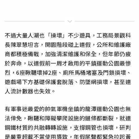
不過大量人潮也「操壞」不少遊具，工務局景觀科
長陳翠慧坦言，開園階段碰上連假，公所和維護廠
商都積極備戰，加強清潔維護和保全，但年節仍疲
於奔命，以連假前一周才啟用的平鎮運動公園最慘
烈，6座鞦韆壞掉2座、廁所馬桶堵塞及門鎖損壞、
遊戲場下方基礎保護套脫落、防墜網損壞，甚至連
人流計數器也失效。
有軍事迷最愛的帥氣軍機坐鎮的龍潭運動公園也無
法倖免，鞦韆和障礙攀爬設施的鏈條都斷裂，就連
鋼鐵材質的共融轉轉設施，支撐鋼管也損壞，研判
是嚴重超載不當使用導致，年假尾聲都緊急拉起黃