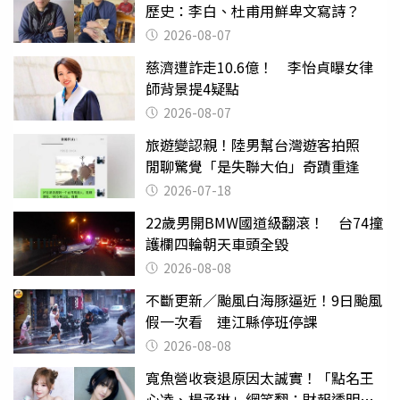
歷史：李白、杜甫用鮮卑文寫詩？
2026-08-07
慈濟遭詐走10.6億！ 李怡貞曝女律
師背景提4疑點
2026-08-07
旅遊變認親！陸男幫台灣遊客拍照
閒聊驚覺「是失聯大伯」奇蹟重逢
2026-07-18
22歲男開BMW國道級翻滾！ 台74撞
護欄四輪朝天車頭全毀
2026-08-08
不斷更新／颱風白海豚逼近！9日颱風
假一次看 連江縣停班停課
2026-08-08
寬魚營收衰退原因太誠實！「點名王
心凌、楊丞琳」網笑翻：財報透明度