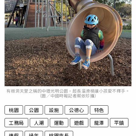
有樹洞天堂之稱的中壢光明公園，超長溜滑梯讓小孩愛不釋手。
（圖／中國時報記者蔡依珍攝）
桃園
公園
設施
公德心
特色
工務局
人潮
運動
遊戲
龍潭
平鎮
連假
過年
桃園市長