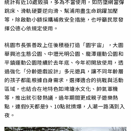
統計有近10處毀損，多為不當使用，如防墜網當彈
跳床、滑軌硬要逆向滑、幫浦用盡生命跳躍加壓
等，除啟動小額採購補救安全措施，也呼籲民眾發
揮公德心依規定使用。
桃園市長張善政上任後積極打造「園宇宙」，大園
華興池生態公園、中壢光明公園、龍潭運動公園和
平鎮運動公園陸續於去年底、今年初開放使用，透
過強化「分齡遊戲設計」多元遊具，讓不同年齡層
的孩子都能根據自身需求，選擇適合的挑戰與活動
區域，也結合在地特色如埤塘水文化、帥氣軍機
等，推出就引發熱議，過年期間更成親子遊樂熱
點，連假9天都是9、10點就擠爆，人潮一路滿到入
夜。