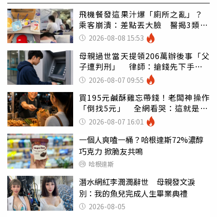
飛機餐發這果汁爆「廁所之亂」？
乘客崩潰：差點丟大臉 醫揭3類人
別亂喝
2026-08-08 15:53
母親過世當天提領206萬辦後事「父
子遭判刑」 律師：搶錢先下手是
罪
2026-08-07 09:55
買195元鹹酥雞忘帶錢！老闆神操作
「倒找5元」 全網看哭：這就是台
灣
2026-08-07 16:01
一個人爽嗑一桶？哈根達斯72%濃醇
巧克力 掀脆友共鳴
哈根達斯
潛水網紅李潤潤辭世 母親發文淚
別：我的魚兒完成人生畢業典禮
2026-08-05