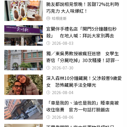
脆友都說相見恨晚！苦甜72%比利時
巧克力 大人味爆紅！
哈根達斯
宜蘭伴手禮名店「開門5分鐘麵包秒
殺」 在地人喊：拜託大家別再去
2026-08-03
獨／東吳男教授被瘋狂迷戀 女學生
寄信「分屍吃掉」30次騷擾！認罪免
關
2026-07-30
深入森林10分鐘藏屍！父涉殺害9歲愛
女 恐怖藏屍手法全曝光
2026-08-04
「車是我的、油也是我的」睡車竟被
收住宿費 官方一句話打臉飯店
2026-08-06