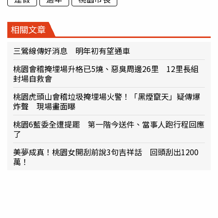
相關文章
三鶯線傳好消息 明年初有望通車
桃園會稽掩埋場升格已5燒、惡臭周邊26里 12里長組
封場自救會
桃園虎頭山會稽垃圾掩埋場火警！「黑煙竄天」疑傳爆
炸聲 現場畫面曝
桃園6藍委全遭提罷 第一階今送件、當事人跑行程回應
了
美夢成真！桃園女開刮前說3句吉祥話 回頭刮出1200
萬！