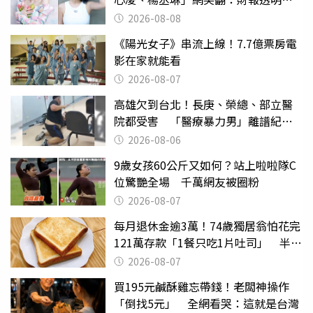
滿分
2026-08-08
《陽光女子》串流上線！7.7億票房電
影在家就能看
2026-08-07
高雄欠到台北！長庚、榮總、部立醫
院都受害 「醫療暴力男」離譜紀錄
曝光
2026-08-06
9歲女孩60公斤又如何？站上啦啦隊C
位驚艷全場 千萬網友被圈粉
2026-08-07
每月退休金逾3萬！74歲獨居翁怕花完
121萬存款「1餐只吃1片吐司」 半年
後暴瘦嚇壞女兒
2026-08-07
買195元鹹酥雞忘帶錢！老闆神操作
「倒找5元」 全網看哭：這就是台灣