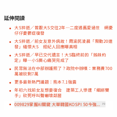
延伸閱讀
大S猝逝／曾跟大S交往2年…二度遇舊愛過世 網憂
仔仔憂鬱症復發
大S猝逝／前女友意外病故！周渝民凌晨「限動20連
發」緬懷大S 經紀人回應曝真相
大S猝逝／早已交代遺言！大S臨終前的「姊妹約
定」曝…小S撕心痛哭完成了
民眾無法在中部辦護照了？政院中辦嘆：業務費700
萬被砍剩7萬
更多最新熱門議題：熊本7.1強震
年初六找前女友想要復合 建築工人慘遭「綑綁雙
手」砍死呼叫聲嚇壞鄰居
009829掌握AI關鍵 大華韓國KOSPI 50今強...
PR