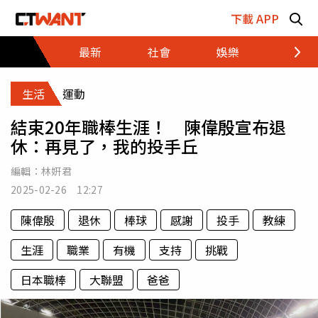
跳至主要內容區塊
下載 APP
最新
社會
娛樂
財經
生活
運動
結束20年職棒生涯！ 陳偉殷宣布退
休：再見了，我的投手丘
編輯：
林姸君
2025-02-26 12:27
陳偉殷
退休
棒球
感謝
投手
教練
生涯
職業
有機
支持
挑戰
日本職棒
大聯盟
爸爸