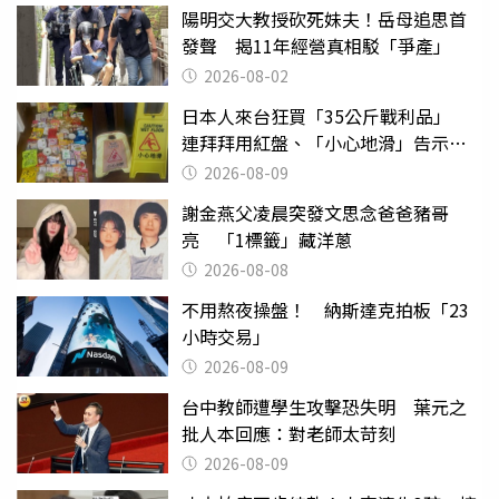
陽明交大教授砍死妹夫！岳母追思首
發聲 揭11年經營真相駁「爭產」
2026-08-02
日本人來台狂買「35公斤戰利品」
連拜拜用紅盤、「小心地滑」告示牌
也帶回家
2026-08-09
謝金燕父凌晨突發文思念爸爸豬哥
亮 「1標籤」藏洋蔥
2026-08-08
不用熬夜操盤！ 納斯達克拍板「23
小時交易」
2026-08-09
台中教師遭學生攻擊恐失明 葉元之
批人本回應：對老師太苛刻
2026-08-09