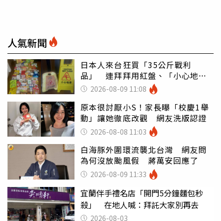
人氣新聞
日本人來台狂買「35公斤戰利
品」 連拜拜用紅盤、「小心地
滑」告示牌也帶回家
2026-08-09 11:08
原本很討厭小S！家長曝「校慶1舉
動」讓她徹底改觀 網友洗版認證
2026-08-08 11:03
白海豚外圍環流襲北台灣 網友問
為何沒放颱風假 蔣萬安回應了
2026-08-09 11:33
宜蘭伴手禮名店「開門5分鐘麵包秒
殺」 在地人喊：拜託大家別再去
2026-08-03