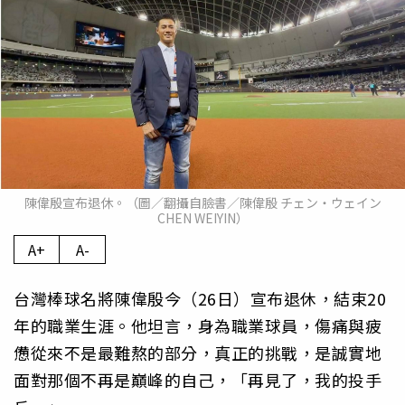
陳偉殷宣布退休。（圖／翻攝自臉書／陳偉殷 チェン・ウェイン
CHEN WEIYIN）
A+
A-
台灣棒球名將陳偉殷今（26日）宣布退休，結束20
年的職業生涯。他坦言，身為職業球員，傷痛與疲
憊從來不是最難熬的部分，真正的挑戰，是誠實地
面對那個不再是巔峰的自己，「再見了，我的投手