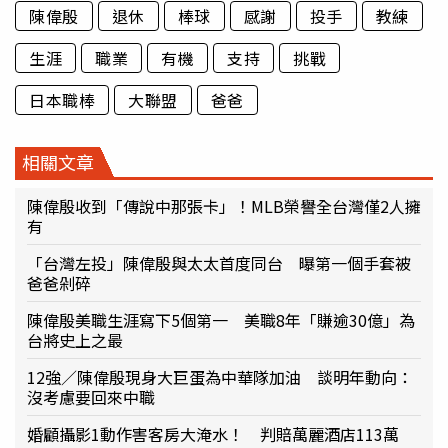
陳偉殷
退休
棒球
感謝
投手
教練
生涯
職業
有機
支持
挑戰
日本職棒
大聯盟
爸爸
相關文章
陳偉殷收到「傳說中那張卡」！MLB榮譽全台灣僅2人擁
有
「台灣左投」陳偉殷與太太首度同台 曝第一個手套被
爸爸剁碎
陳偉殷美職生涯寫下5個第一 美職8年「賺逾30億」為
台將史上之最
12強／陳偉殷現身大巨蛋為中華隊加油 談明年動向：
沒考慮要回來中職
婚顧攝影1動作害客房大淹水！ 判賠萬麗酒店113萬