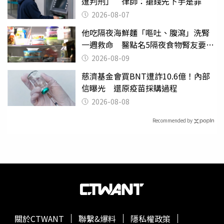
遭判刑」 律師：搶錢先下手是罪
2026-08-07
他吃隔夜海鮮麵「嘔吐、腹瀉」洗腎
一週救命 醫點名5隔夜食物腎友要注
意
2026-08-09
慈濟基金會買BNT遭詐10.6億！內部
信曝光 還原疫苗採購過程
2026-08-08
Recommended by
關於CTWANT
聯繫&爆料
隱私權政策