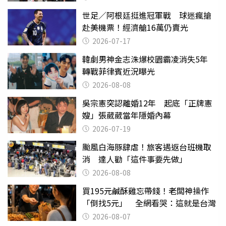
世足／阿根廷挺進冠軍戰 球迷瘋搶
赴美機票！經濟艙16萬仍賣光
2026-07-17
韓劇男神金志洙爆校園霸凌消失5年
轉戰菲律賓近況曝光
2026-08-08
吳宗憲突認離婚12年 起底「正牌憲
嫂」張葳葳當年隱婚內幕
2026-07-19
颱風白海豚肆虐！旅客遇返台班機取
消 達人勸「這件事要先做」
2026-08-08
買195元鹹酥雞忘帶錢！老闆神操作
「倒找5元」 全網看哭：這就是台灣
2026-08-07