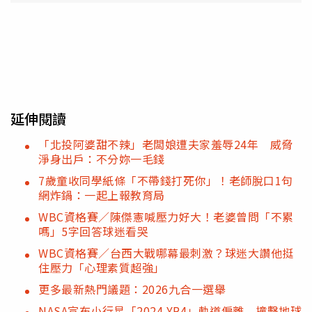
延伸閱讀
「北投阿婆甜不辣」老闆娘遭夫家羞辱24年 威脅
淨身出戶：不分妳一毛錢
7歲童收同學紙條「不帶錢打死你」！老師脫口1句
網炸鍋：一起上報教育局
WBC資格賽／陳傑憲喊壓力好大！老婆曾問「不累
嗎」5字回答球迷看哭
WBC資格賽／台西大戰哪幕最刺激？球迷大讚他挺
住壓力「心理素質超強」
更多最新熱門議題：2026九合一選舉
NASA宣布小行星「2024 YR4」軌道偏離 撞擊地球