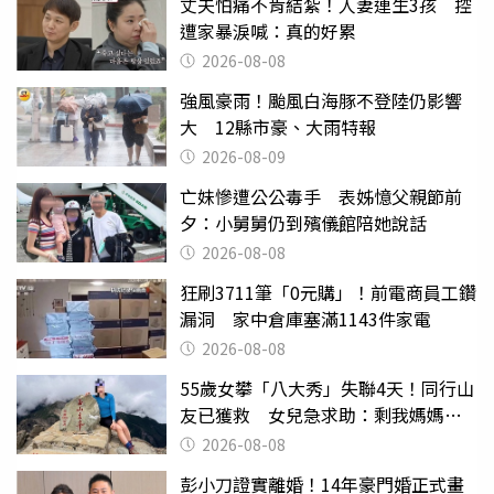
丈夫怕痛不肯結紮！人妻連生3孩 控
遭家暴淚喊：真的好累
2026-08-08
強風豪雨！颱風白海豚不登陸仍影響
大 12縣市豪、大雨特報
2026-08-09
亡妹慘遭公公毒手 表姊憶父親節前
夕：小舅舅仍到殯儀館陪她說話
2026-08-08
狂刷3711筆「0元購」！前電商員工鑽
漏洞 家中倉庫塞滿1143件家電
2026-08-08
55歲女攀「八大秀」失聯4天！同行山
友已獲救 女兒急求助：剩我媽媽還
沒找到
2026-08-08
彭小刀證實離婚！14年豪門婚正式畫