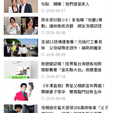
句點 親曝：我們還是家人
2026-08-07
原本很討厭小S！家長曝「校慶1舉
動」讓她徹底改觀 網友洗版認證
2026-08-08
澎湖13孩傳遭棄養！兄姊打工養弟
妹 父母疑帶走證件、補助款離家
2026-08-09
旅遊變認親！陸男幫台灣遊客拍照
閒聊驚覺「是失聯大伯」奇蹟重逢
2026-07-18
《半澤直樹》男星父親節宣布再婚！
再曝妻子懷孕 雙喜臨門迎新生命
2026-08-08
母親過世當天提領206萬辦後事「父子