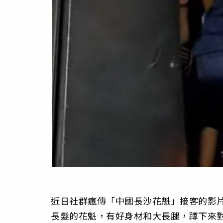
近日社群瘋傳「中國長沙花魁」接客的影片
長髮的花魁，有好身材和大長腿，蹲下來