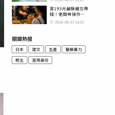
喊：死者還有冤屈
買195元鹹酥雞忘帶
錢！老闆神操作
「倒找5元」 全網
2026-08-07 16:01
看哭：這就是台灣
關鍵熱搜
日本
建文
生產
醫療暴力
輕生
冒用身份
讓