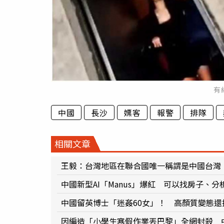
有
中國
長沙
嫖客
報警
排隊
相關文章
王毅：台灣地區在聯合國唯一稱謂是中國台灣
中國新型AI「Manus」爆紅 可以找房子、分析
中國留英博士「迷姦60女」！ 高顏質變態還
因編造「小學生寒假作業丟巴黎」全網封殺 