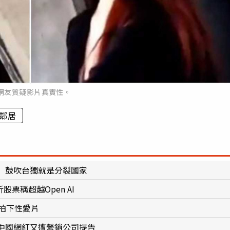
網友質疑影片真實性。
鄰居
 鼓吹台獨就是分裂國家
股票稱超越Open AI
拍下性愛片
中國網紅又遭營銷公司提告