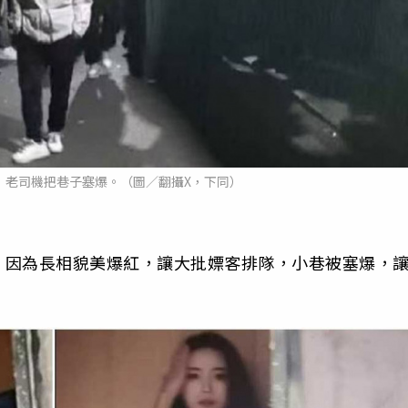
，老司機把巷子塞爆。（圖／翻攝X，下同）
，因為長相貌美爆紅，讓大批嫖客排隊，小巷被塞爆，