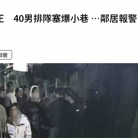
寵物
 40男排隊塞爆小巷 …鄰居報警
運勢
運動
梅酒
鄰居