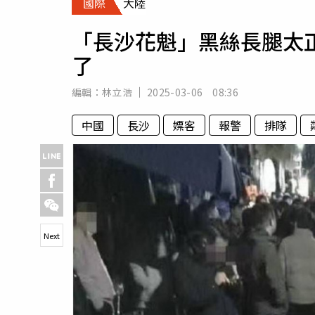
國際
大陸
人物
汽車
「長沙花魁」黑絲長腿太正
專欄
了
房產新勢力
編輯：
林立浩
2025-03-06 08:36
中國
長沙
嫖客
報警
排隊
Next