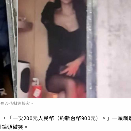
長沙花魁等接客。
，「一次200元人民幣（約新台幣900元）。」一頭飄
對鏡頭微笑。