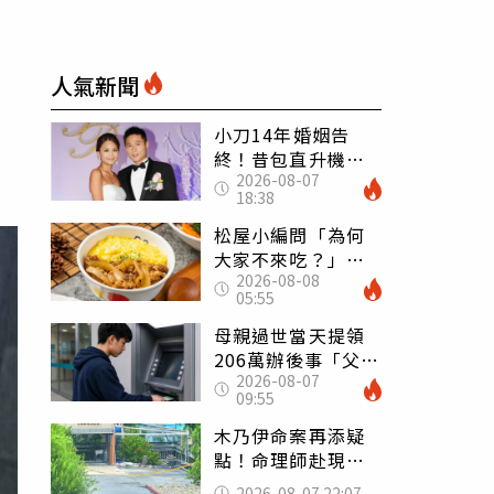
人氣新聞
小刀14年婚姻告
終！昔包直升機求
2026-08-07
婚 豪砸545萬辦婚
18:38
禮還找連戰證婚
松屋小編問「為何
大家不來吃？」
2026-08-08
一票人點出3大問
05:55
題：滿手好牌打到
爛
母親過世當天提領
206萬辦後事「父子
2026-08-07
遭判刑」 律師：
09:55
搶錢先下手是罪
木乃伊命案再添疑
點！命理師赴現場
遇天候驟變 驚
2026-08-07 22:07