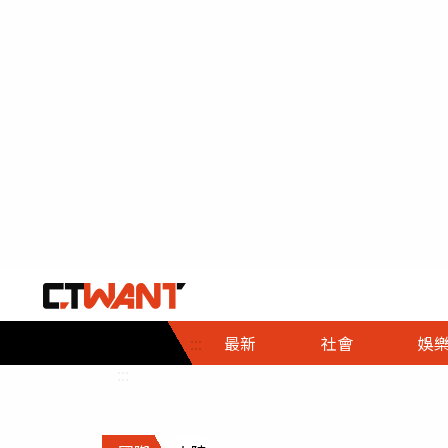
社會首頁
娛樂首頁
財經首頁
政
:::
最新
社會
娛
時事
即時
熱線
:::
直擊
大條
人物
調查
專題
３Ｃ