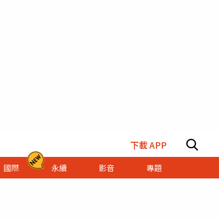
下載 APP
國際
永續
影音
專題