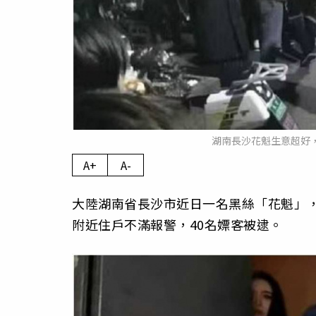
湖南長沙花魁生意超好
A+
A-
大陸湖南省長沙市近日一名黑絲「花魁」
附近住戶不滿報警，40名嫖客被逮。