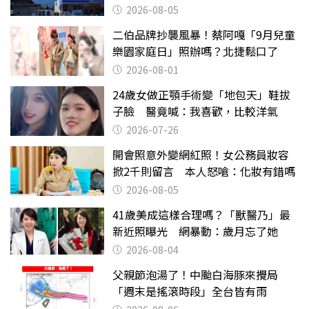
台灣真的是寶島
2026-08-05
二伯品牌抄襲風暴！蔡阿嘎「9月兒童
樂園家庭日」照辦嗎？北捷鬆口了
2026-08-01
24歲女做正顎手術變「地包天」鞋拔
子臉 醫竟喊：我喜歡，比較洋氣
2026-07-26
開會照意外變網紅照！女公務員妝容
掀2千則留言 本人怒嗆：化妝有錯嗎
2026-08-05
41歲美成這樣合理嗎？「獸醫乃」最
新近照曝光 網暴動：歲月忘了她
2026-08-04
父親節泡湯了！中颱白海豚來攪局
「週末是搖滾時段」全台皆有雨