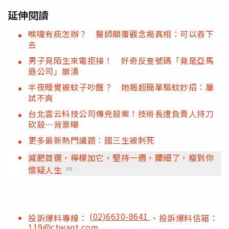
延伸閱讀
喉嚨有痰怎辦？ 醫師顛覆觀念揭真相：可以吞下
去
男子見陌生來電拒接！ 好奇反查號碼「竟是亞馬
遜公司」崩潰
半夜睡覺被蚊子吵醒？ 她揭超簡單驅蚊妙招：屢
試不爽
台北雲云科技公司傳兇殺案！技術長遭負責人持刀
砍殺…背景曝
更多最新熱門議題：國三生被刺死
減肥首選，檸檬加它，堅持一週，腰細了，瘦到你
懷疑人生
PR
(02)6630-8641
投訴爆料專線：
、投訴爆料信箱：
119@ctwant.com