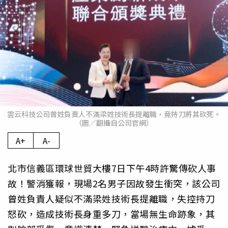
雲云科技公司曾姓負責人不滿梁姓技術長提離職，竟持刀將其砍死。
（圖／翻攝自公司官網）
A+
A-
北市信義區環球世貿大樓7日下午4時許驚傳砍人事
故！警消獲報，現場2名男子因故發生衝突，該公司
曾姓負責人疑似不滿梁姓技術長提離職，失控持刀
怒砍，造成技術長身重多刀，當場無生命跡象，其