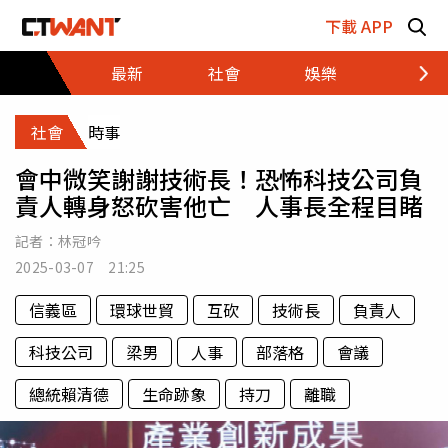
跳至主要內容區塊
下載 APP
最新
社會
娛樂
財經
社會
時事
會中微笑謝謝技術長！恐怖科技公司負
責人轉身怒砍害他亡 人事長全程目睹
記者：
林冠吟
2025-03-07 21:25
信義區
環球世貿
互砍
技術長
負責人
科技公司
梁男
人事
部落格
會議
總統賴清德
生命跡象
持刀
離職