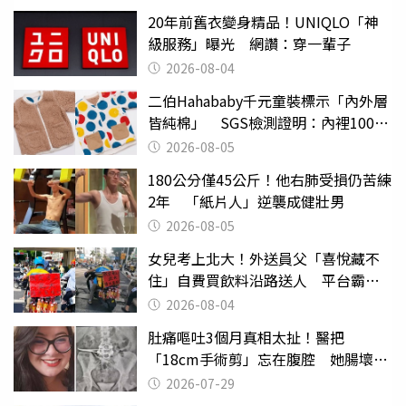
20年前舊衣變身精品！UNIQLO「神
級服務」曝光 網讚：穿一輩子
2026-08-04
二伯Hahababy千元童裝標示「內外層
皆純棉」 SGS檢測證明：內裡100%
聚酯纖維
2026-08-05
180公分僅45公斤！他右肺受損仍苦練
2年 「紙片人」逆襲成健壯男
2026-08-05
女兒考上北大！外送員父「喜悅藏不
住」自費買飲料沿路送人 平台霸氣
幫付學費
2026-08-04
肚痛嘔吐3個月真相太扯！醫把
「18cm手術剪」忘在腹腔 她腸壞死
險喪命
2026-07-29