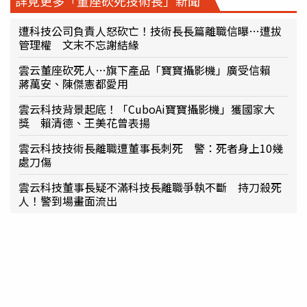
詳見更多「董座砍死技術長」新聞
遭科技公司負責人怒砍亡！技術長長篇離職信曝…遭拔
管理權 文末不忘謝結緣
雲云董座砍死人…旗下產品「寶寶攝影機」廣受信賴
蔣萬安、陳傑憲都愛用
雲云科技背景起底！「CuboAi寶寶攝影機」獲國家大
獎 賴清德、王美花曾表揚
雲云科技技術長離職遭董事長刺死 警：死者身上10幾
處刀傷
雲云科技董事長疑不滿科技長離職爭執不斷 持刀殺死
人！警到場畫面流出