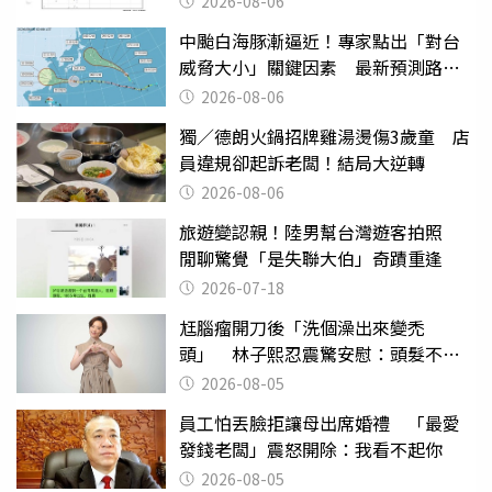
2026-08-06
中颱白海豚漸逼近！專家點出「對台
威脅大小」關鍵因素 最新預測路徑
曝
2026-08-06
獨／德朗火鍋招牌雞湯燙傷3歲童 店
員違規卻起訴老闆！結局大逆轉
2026-08-06
旅遊變認親！陸男幫台灣遊客拍照
閒聊驚覺「是失聯大伯」奇蹟重逢
2026-07-18
尪腦瘤開刀後「洗個澡出來變禿
頭」 林子熙忍震驚安慰：頭髮不重
要
2026-08-05
員工怕丟臉拒讓母出席婚禮 「最愛
發錢老闆」震怒開除：我看不起你
2026-08-05