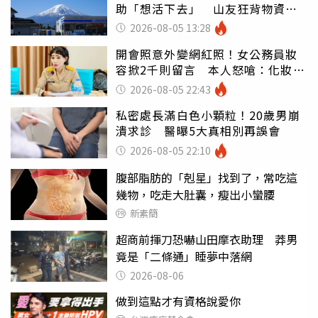
助「想活下去」 山友狂背物資上
山：台灣真的是寶島
2026-08-05 13:28
開會照意外變網紅照！女公務員妝
容掀2千則留言 本人怒嗆：化妝有
錯嗎
2026-08-05 22:43
私密處長滿白色小顆粒！20歲男崩
潰求診 醫曝5大真相別再誤會
2026-08-05 22:10
腹部脂肪的「剋星」找到了，常吃這
幾物，吃走大肚囊，瘦出小蠻腰
新素簡
超商前揮刀恐嚇山田摩衣助理 莽男
竟是「二條通」睡夢中落網
2026-08-06
做到這點才有資格說愛你