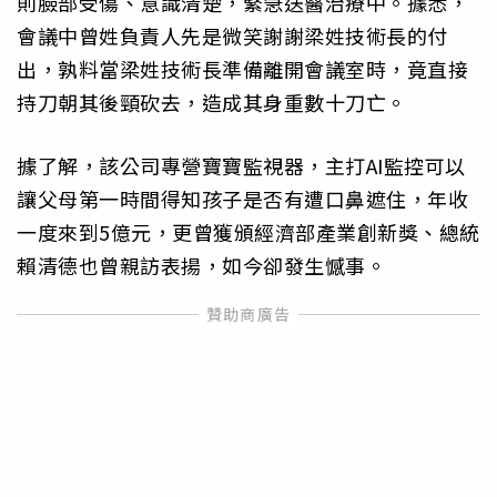
則臉部受傷、意識清楚，緊急送醫治療中。據悉，
會議中曾姓負責人先是微笑謝謝梁姓技術長的付
出，孰料當梁姓技術長準備離開會議室時，竟直接
持刀朝其後頸砍去，造成其身重數十刀亡。
據了解，該公司專營寶寶監視器，主打AI監控可以
讓父母第一時間得知孩子是否有遭口鼻遮住，年收
一度來到5億元，更曾獲頒經濟部產業創新獎、總統
賴清德也曾親訪表揚，如今卻發生憾事。