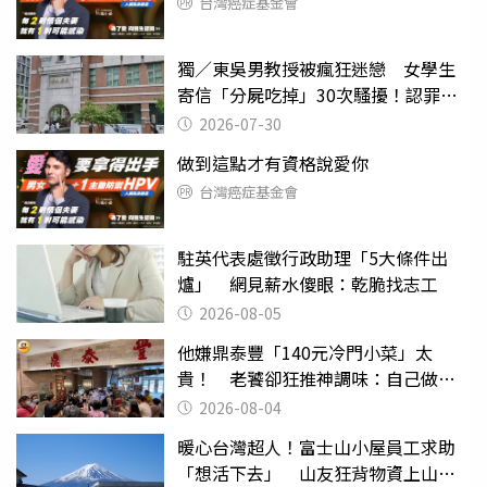
台灣癌症基金會
獨／東吳男教授被瘋狂迷戀 女學生
寄信「分屍吃掉」30次騷擾！認罪免
關
2026-07-30
做到這點才有資格說愛你
台灣癌症基金會
駐英代表處徵行政助理「5大條件出
爐」 網見薪水傻眼：乾脆找志工
2026-08-05
他嫌鼎泰豐「140元冷門小菜」太
貴！ 老饕卻狂推神調味：自己做不
出來
2026-08-04
暖心台灣超人！富士山小屋員工求助
「想活下去」 山友狂背物資上山：