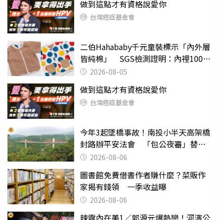
做到這點才有資格說愛你
台灣癌症基金會
二伯Hahababy千元童裝標示「內外層
皆純棉」 SGS檢測證明：內裡100%
聚酯纖維
2026-08-05
做到這點才有資格說愛你
台灣癌症基金會
今年3起墜橋事故！南投小半天高架橋
封路辦平安法會 「包公夜審」替亡
魂伸冤
2026-08-06
圖書館免費借書作者賺什麼？菜販作
家揭有錢領 一季收益曝
2026-08-06
辣露內在美1／郭源元爆熱戀！河濱公