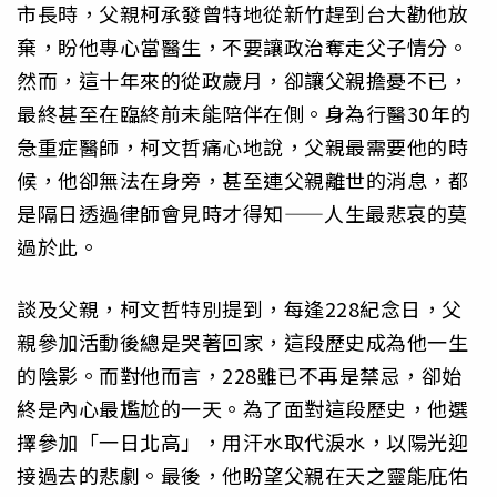
市長時，父親柯承發曾特地從新竹趕到台大勸他放
棄，盼他專心當醫生，不要讓政治奪走父子情分。
然而，這十年來的從政歲月，卻讓父親擔憂不已，
最終甚至在臨終前未能陪伴在側。身為行醫30年的
急重症醫師，柯文哲痛心地說，父親最需要他的時
候，他卻無法在身旁，甚至連父親離世的消息，都
是隔日透過律師會見時才得知——人生最悲哀的莫
過於此。
談及父親，柯文哲特別提到，每逢228紀念日，父
親參加活動後總是哭著回家，這段歷史成為他一生
的陰影。而對他而言，228雖已不再是禁忌，卻始
終是內心最尷尬的一天。為了面對這段歷史，他選
擇參加「一日北高」，用汗水取代淚水，以陽光迎
接過去的悲劇。最後，他盼望父親在天之靈能庇佑