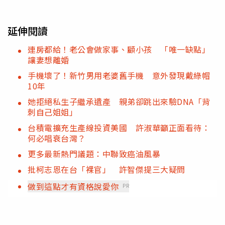
延伸閱讀
連房都給！老公會做家事、顧小孩 「唯一缺點」
讓妻想離婚
手機壞了！新竹男用老婆舊手機 意外發現戴綠帽
10年
她拒絕私生子繼承遺產 親弟卻跳出來驗DNA「背
刺自己姐姐」
台積電擴充生產線投資美國 許淑華籲正面看待：
何必唱衰台灣？
更多最新熱門議題：中聯致癌油風暴
批柯志恩在台「裸官」 許智傑提三大疑問
做到這點才有資格說愛你
PR