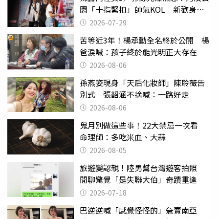
園「十指緊扣」帥氣KOL 新歡身份
曝光
2026-07-29
苦等近3年！楊承勳全名終於公開 楊
爸淚喊：孩子終於能光明正大存在
2026-08-06
孫燕姿現身「天后化妝師」陳聆薇告
別式 張韶涵不捨喊：一路好走
2026-08-06
鬼月別做這些事！22大禁忌一次看
命理師：多吃米血、大蒜
2026-08-05
旅遊變認親！陸男幫台灣遊客拍照
閒聊驚覺「是失聯大伯」奇蹟重逢
2026-07-18
巴逆逆喊「感覺怪怪的」急賣南亞