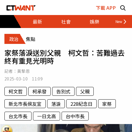
跳至主要內容區塊
下載 APP
最新
社會
娛樂
財經
政治
焦點
家祭落淚送別父親 柯文哲：苦難過去
終有重見光明時
記者：
黃摯恩
2025-03-10 11:09
柯文哲
柯承發
告別式
父親
新北市長侯友宜
落淚
228紀念日
家祭
台北市長
一日北高
台中市長