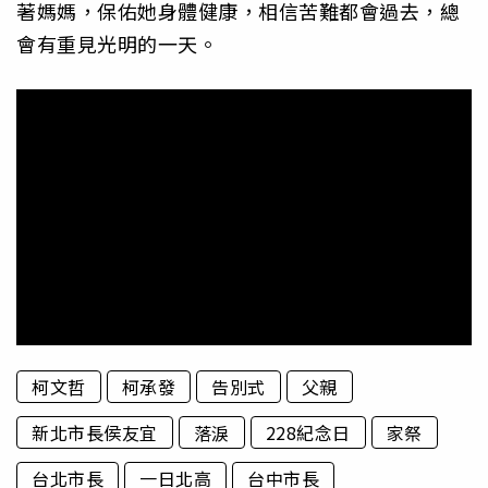
著媽媽，保佑她身體健康，相信苦難都會過去，總
會有重見光明的一天。
柯文哲
柯承發
告別式
父親
新北市長侯友宜
落淚
228紀念日
家祭
台北市長
一日北高
台中市長