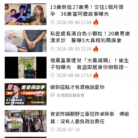
15歲倒追27歲男！交往1個月懷
孕 36歲當阿嬤故事曝光
2026-08-06 17:04
私密處長滿白色小顆粒！20歲男崩
潰求診 醫曝5大真相別再誤會
2026-08-05 22:10
億萬富豪遭兒「大義滅親」！偷生
子怕曝光 竟盜鄰居身份辦假證落
戶
2026-08-06 17:53
做到這點才有資格說愛你
台灣癌症基金會
食安炸鍋朝野立委狂炸卓榮泰 傅崐
萁：沒有人要負政治責任
2026-07-14