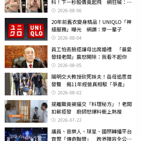
科！下一秒股價竟起飛 網狂喊：大V
天龍
2026-08-06
20年前舊衣變身精品！UNIQLO「神
級服務」曝光 網讚：穿一輩子
2026-08-04
員工怕丟臉拒讓母出席婚禮 「最愛
發錢老闆」震怒開除：我看不起你
2026-08-05
陽明交大教授砍死妹夫！岳母追思首
發聲 揭11年經營真相駁「爭產」
2026-08-02
提離職竟被逼交「料理秘方」！老闆
扣薪拒發 廚師怒爆料衝上熱搜
2026-07-22
議員、音樂人、球星、國際轉播平台
齊聚「傳奇聯盟」 跨界陣容全公