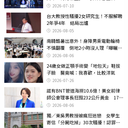
開 劍指亞洲新傳奇聯賽
2026-07-10
台大教授性騷擾2女研究生！不服解聘
2年爭4年 結局出爐
2026-08-05
南韓酷暑出意外！身障男乘電動輪椅
不慎翻覆 倒地2小時沒人理「曝曬
亡」
2026-08-06
24歲女做正顎手術變「地包天」鞋拔
子臉 醫竟喊：我喜歡，比較洋氣
2026-07-26
誆有BNT管道海撈10.6億！美女前律
師公會理事長狂囤232公斤黃金 17人
遭起訴
2026-08-06
獨／東吳男教授被瘋狂迷戀 女學生
寄信「分屍吃掉」30次騷擾！認罪免