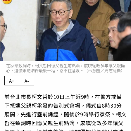
在家祭致詞時，柯文哲回憶父親生前點滴，感嘆從政多年讓父親操
心，遺憾未能陪伴最後一程，忍不住落淚。（示意圖／周志龍攝）
A+
A-
前台北市長柯文哲於10日上午近9時，在警方戒備
下抵達父親柯承發的告別式會場。儀式自8時30分
展開，先進行靈前誦經，隨後於9時舉行家祭。柯文
哲在致詞時回憶父親生前點滴，感嘆從政多年讓父