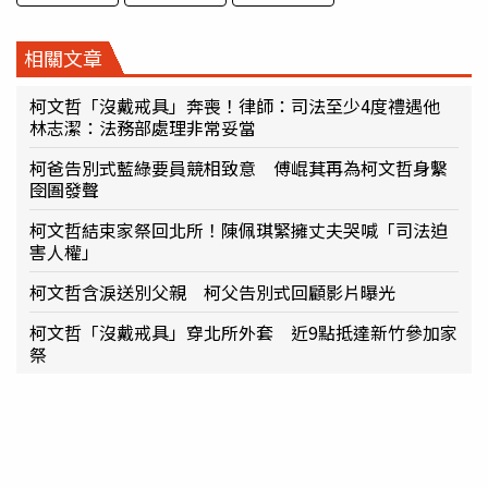
相關文章
柯文哲「沒戴戒具」奔喪！律師：司法至少4度禮遇他
林志潔：法務部處理非常妥當
柯爸告別式藍綠要員競相致意 傅崐萁再為柯文哲身繫
囹圄發聲
柯文哲結束家祭回北所！陳佩琪緊擁丈夫哭喊「司法迫
害人權」
柯文哲含淚送別父親 柯父告別式回顧影片曝光
柯文哲「沒戴戒具」穿北所外套 近9點抵達新竹參加家
祭