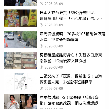
絲：我們心意相通
2026-08-09
日本人來台狂買「35公斤戰利品」
連拜拜用紅盤、「小心地滑」告示牌
也帶回家
2026-08-09
漢光演習驚魂！20多枚105榴砲彈滾落
水溝 軍警急封鎖搶運
2026-08-09
男模租屋處離奇身亡！失聯多日房東
急報警 IG最後發文藏玄機
2026-08-09
三颱又來了「琵鷺」最新生成！白海
豚影響未完 2地達停班課標準
2026-08-09
原本很討厭小S！家長曝「校慶1舉
動」讓她徹底改觀 網友洗版認證