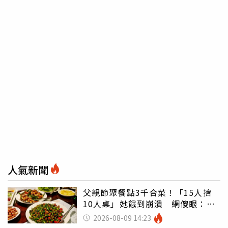
人氣新聞
父親節聚餐點3千合菜！「15人擠
10人桌」她餓到崩潰 網傻眼：讓
店家看笑話
2026-08-09 14:23