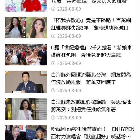
70歲 業界追憶：照亮別人的燈塔
2026-08-09
「陪我去散心」竟是不歸路！百萬網
紅雅典娜失蹤3年 驚傳遭綁架滅口
2026-08-09
C羅「世紀婚禮」2千人搶看！新娘車
遭瘋狂包圍 最後竟是超大烏龍
2026-08-09
白海豚外圍環流襲北台灣 網友問為
何沒放颱風假 蔣萬安回應了
2026-08-09
白海豚未放颱風假掀議論 吳思瑤批
蔣萬安：別把責任推給氣象署
2026-08-09
粉絲Mina輕生後首露面！ ENHYPEN
西村力演唱會「狀態超好」喊話粉