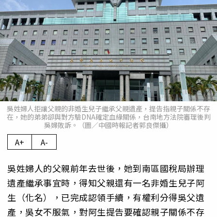
吳姓婦人拒讓父親的非婚生兒子繼承父親遺產，提告指親子關係不存
在，她的弟弟卻與對方驗DNA確定血緣關係，台南地方法院審理後判
吳婦敗訴。（圖／中國時報記者郭良傑攝）
A+
A-
吳姓婦人的父親前年去世後，她到南區國稅局辦理
遺產繼承事宜時，得知父親還有一名非婚生兒子阿
生（化名），已完成認領手續，有權利分得吳父遺
產，吳女不服氣，對阿生提告要確認親子關係不存