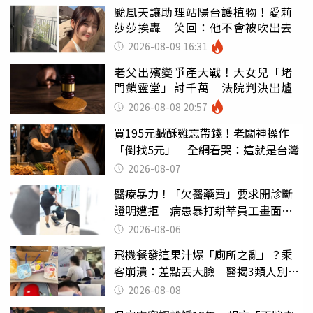
颱風天讓助理站陽台護植物！愛莉
莎莎挨轟 笑回：他不會被吹出去
2026-08-09 16:31
老父出殯變爭產大戰！大女兒「堵
門鎖靈堂」討千萬 法院判決出爐
2026-08-08 20:57
買195元鹹酥雞忘帶錢！老闆神操作
「倒找5元」 全網看哭：這就是台灣
2026-08-07
醫療暴力！「欠醫藥費」要求開診斷
證明遭拒 病患暴打耕莘員工畫面曝
光
2026-08-06
飛機餐發這果汁爆「廁所之亂」？乘
客崩潰：差點丟大臉 醫揭3類人別亂
喝
2026-08-08