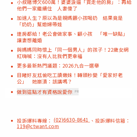
小叔賭博欠600萬！婆婆淚逼「買走他的房」：再給
他們一家繼續住 人妻傻了
加速人生？原以為是親媽餵小孩喝奶 結果竟是
「奶奶」幫媳婦帶娃
連房都給！老公會做家事、顧小孩 「唯一缺點」
讓妻想離婚
與媽媽同時懷上「同一個男人」的孩子！22歲女網
紅嗨喊：沒有人比我們更幸福
更多最新熱門議題：2026九合一選舉
目睹好友尪偷吃工讀嫩妹！轉頭秒變「愛家好老
公」 她崩潰：該講嗎？
做到這點才有資格說愛你
PR
(02)6630-8641
投訴爆料專線：
、投訴爆料信箱：
119@ctwant.com