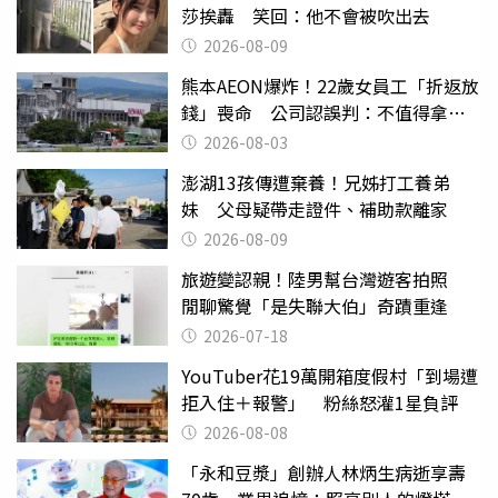
莎挨轟 笑回：他不會被吹出去
2026-08-09
熊本AEON爆炸！22歲女員工「折返放
錢」喪命 公司認誤判：不值得拿命
換
2026-08-03
澎湖13孩傳遭棄養！兄姊打工養弟
妹 父母疑帶走證件、補助款離家
2026-08-09
旅遊變認親！陸男幫台灣遊客拍照
閒聊驚覺「是失聯大伯」奇蹟重逢
2026-07-18
YouTuber花19萬開箱度假村「到場遭
拒入住＋報警」 粉絲怒灌1星負評
2026-08-08
「永和豆漿」創辦人林炳生病逝享壽