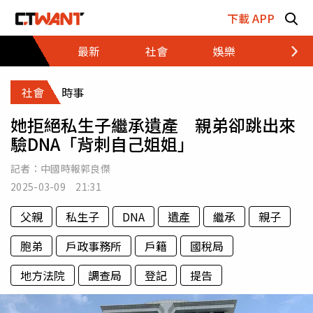
跳至主要內容區塊
下載 APP
最新
社會
娛樂
財經
社會
時事
她拒絕私生子繼承遺產 親弟卻跳出來
驗DNA「背刺自己姐姐」
記者：
中國時報郭良傑
2025-03-09 21:31
父親
私生子
DNA
遺產
繼承
親子
胞弟
戶政事務所
戶籍
國稅局
地方法院
調查局
登記
提告