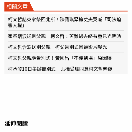
相關文章
柯文哲結束家祭回北所！陳佩琪緊擁丈夫哭喊「司法迫
害人權」
家祭落淚送別父親 柯文哲：苦難過去終有重見光明時
柯文哲含淚送別父親 柯父告別式回顧影片曝光
柯文哲父親明告別式！黃國昌「不便到場」原因曝
柯承發10日舉辦告別式 北檢受理同意柯文哲奔喪
延伸閱讀