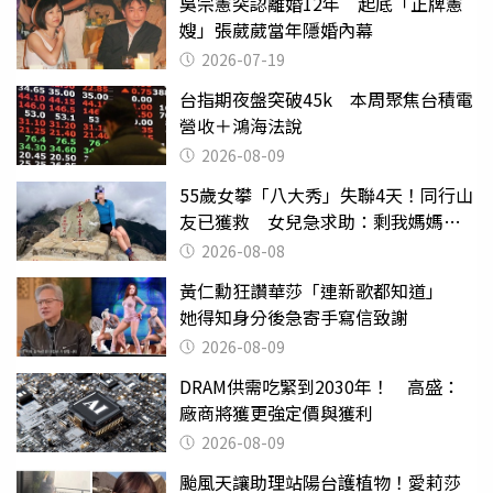
吳宗憲突認離婚12年 起底「正牌憲
嫂」張葳葳當年隱婚內幕
2026-07-19
台指期夜盤突破45k 本周聚焦台積電
營收＋鴻海法說
2026-08-09
55歲女攀「八大秀」失聯4天！同行山
友已獲救 女兒急求助：剩我媽媽還
沒找到
2026-08-08
黃仁勳狂讚華莎「連新歌都知道」
她得知身分後急寄手寫信致謝
2026-08-09
DRAM供需吃緊到2030年！ 高盛：
廠商將獲更強定價與獲利
2026-08-09
颱風天讓助理站陽台護植物！愛莉莎