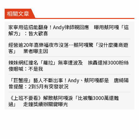
相關文章
家寧用這招能翻身！Andy律師親回應 曝用蔡阿嘎「這
解方」：皆大歡喜
經營逾20年嘉樂福夜市沒落…蔡阿嘎驚「沒什麼攤商遊
客」 業者曝主因
辣妹網紅撞名「蘿拉」無辜遭波及 挨轟還掉3000粉絲
傻眼喊：不是我
「巨蟹座」藝人不斷出事！Andy、蔡阿嘎都是 唐綺陽
曾提醒：2到5月有突發狀況
《上班不要看》解散蔡阿嘎淚「比被騙3000萬還難
過」 走鐘獎續辦關鍵曝光