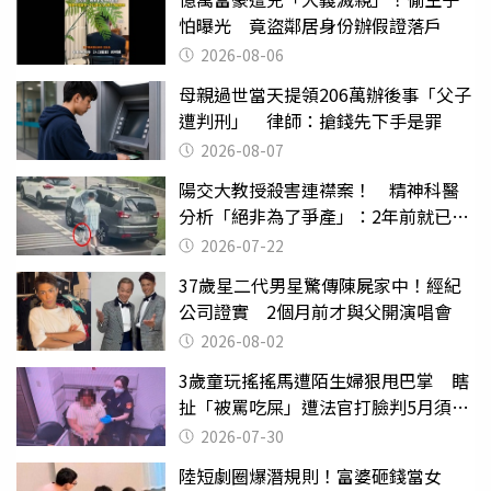
怕曝光 竟盜鄰居身份辦假證落戶
2026-08-06
母親過世當天提領206萬辦後事「父子
遭判刑」 律師：搶錢先下手是罪
2026-08-07
陽交大教授殺害連襟案！ 精神科醫
分析「絕非為了爭產」：2年前就已言
行詭異
2026-07-22
37歲星二代男星驚傳陳屍家中！經紀
公司證實 2個月前才與父開演唱會
2026-08-02
3歲童玩搖搖馬遭陌生婦狠甩巴掌 瞎
扯「被罵吃屎」遭法官打臉判5月須入
監
2026-07-30
陸短劇圈爆潛規則！富婆砸錢當女