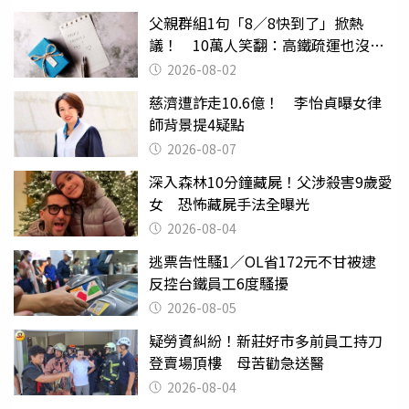
父親群組1句「8／8快到了」掀熱
議！ 10萬人笑翻：高鐵疏運也沒列
父親節
2026-08-02
慈濟遭詐走10.6億！ 李怡貞曝女律
師背景提4疑點
2026-08-07
深入森林10分鐘藏屍！父涉殺害9歲愛
女 恐怖藏屍手法全曝光
2026-08-04
逃票告性騷1／OL省172元不甘被逮
反控台鐵員工6度騷擾
2026-08-05
疑勞資糾紛！新莊好市多前員工持刀
登賣場頂樓 母苦勸急送醫
2026-08-04