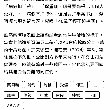
「病假扣半薪」、「保重啊，嘎哥要過得比那個人
更好」、「病假不扣特休，但是要扣半薪耶」。蔡
阿嘎也現身留言區，感嘆「40歲了經不起摔啊」。
雖然蔡阿嘎表面上讓粉絲看到他嘻嘻哈哈的樣子，
事實上他遭前資深員工蘿拉以AB合約榨取公司、廠
商千萬財產，損失慘重，他在去（2024）年6月開
除蘿拉不久後，公開對方多年來惡行，在交由司法
處理後，陸續有追討一些錢回來，他也承諾要回饋
給其他受苦受難的同仁們。
蔡阿嘎
滑倒
尾椎
受傷
停工
拍片
臉書
傷勢
冰敷
病假
樓梯
下雨
AB合約