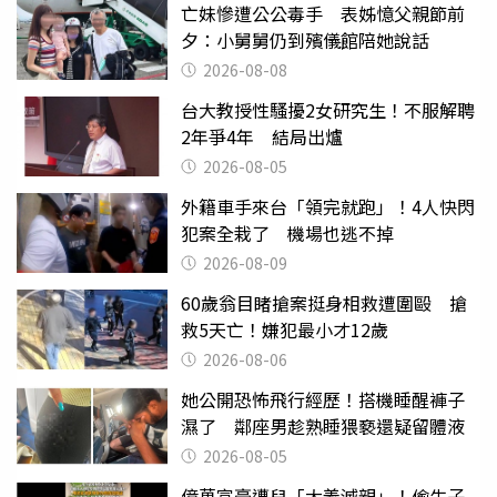
亡妹慘遭公公毒手 表姊憶父親節前
夕：小舅舅仍到殯儀館陪她說話
2026-08-08
台大教授性騷擾2女研究生！不服解聘
2年爭4年 結局出爐
2026-08-05
外籍車手來台「領完就跑」！4人快閃
犯案全栽了 機場也逃不掉
2026-08-09
60歲翁目睹搶案挺身相救遭圍毆 搶
救5天亡！嫌犯最小才12歲
2026-08-06
她公開恐怖飛行經歷！搭機睡醒褲子
濕了 鄰座男趁熟睡猥褻還疑留體液
2026-08-05
億萬富豪遭兒「大義滅親」！偷生子