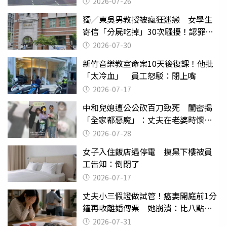
2026-07-26
獨／東吳男教授被瘋狂迷戀 女學生
寄信「分屍吃掉」30次騷擾！認罪免
關
2026-07-30
新竹音樂教室命案10天後復課！他批
「太冷血」 員工怒駁：閉上嘴
2026-07-17
中和兒媳遭公公砍百刀致死 閨密揭
「全家都惡魔」：丈夫在老婆時懷孕
摔東西
2026-07-28
女子入住飯店遇停電 摸黑下樓被員
工告知：倒閉了
2026-07-17
丈夫小三假證做試管！癌妻開庭前1分
鐘再收離婚傳票 她崩潰：比八點檔
還扯
2026-07-31