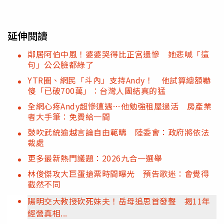
延伸閱讀
鄰居阿伯中風！婆婆哭得比正宮還慘 她悲喊「這
句」公公臉都綠了
YTR圈、網民「斗內」支持Andy！ 他試算總額嚇
傻「已破700萬」：台灣人團結真的猛
全網心疼Andy超慘遭遇…他勉強租屋過活 房產業
者大手筆：免費給一間
鼓吹武統逾越言論自由範疇 陸委會：政府將依法
裁處
更多最新熱門議題：2026九合一選舉
林俊傑攻大巨蛋搶票時間曝光 預告歌迷：會覺得
截然不同
陽明交大教授砍死妹夫！岳母追思首發聲 揭11年
經營真相...