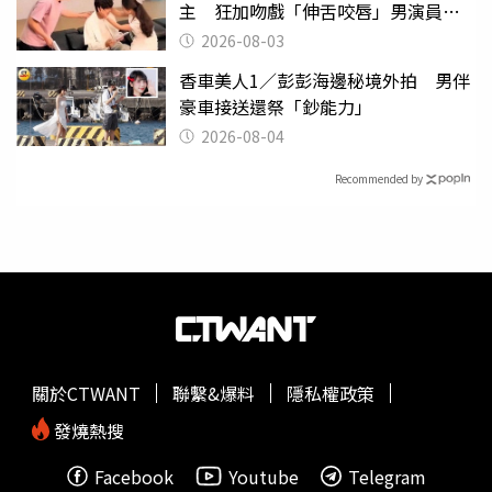
主 狂加吻戲「伸舌咬唇」男演員崩
潰
2026-08-03
香車美人1／彭彭海邊秘境外拍 男伴
豪車接送還祭「鈔能力」
2026-08-04
Recommended by
關於CTWANT
聯繫&爆料
隱私權政策
發燒熱搜
Facebook
Youtube
Telegram