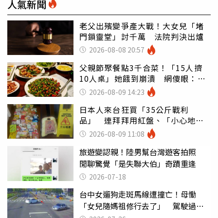
人氣新聞
老父出殯變爭產大戰！大女兒「堵
門鎖靈堂」討千萬 法院判決出爐
2026-08-08 20:57
父親節聚餐點3千合菜！「15人擠
10人桌」她餓到崩潰 網傻眼：讓
店家看笑話
2026-08-09 14:23
日本人來台狂買「35公斤戰利
品」 連拜拜用紅盤、「小心地
滑」告示牌也帶回家
2026-08-09 11:08
旅遊變認親！陸男幫台灣遊客拍照
閒聊驚覺「是失聯大伯」奇蹟重逢
2026-07-18
台中女遛狗走斑馬線遭撞亡！母慟
「女兒隨媽祖修行去了」 駕駛過失
致死判9月