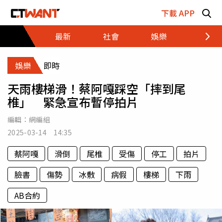
跳至主要內容區塊
下載 APP
最新
社會
娛樂
財經
娛樂
即時
天雨樓梯滑！蔡阿嘎踩空「摔到尾
椎」 緊急宣布暫停拍片
編輯：
網編組
2025-03-14 14:35
蔡阿嘎
滑倒
尾椎
受傷
停工
拍片
臉書
傷勢
冰敷
病假
樓梯
下雨
AB合約