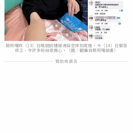
蔡阿嘎昨（13）日晚間因樓梯滑踩空摔到尾椎，今（14）日緊急
停工，令許多粉絲很擔心。（圖／翻攝自蔡阿嘎臉書）