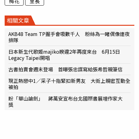
梅花
里長
相關文章
AKB48 Team TP握手會吸數千人 粉絲為一睹偶像連夜
排隊
日本新生代歌姬majiko睽違2年再度來台 6月15日
Legacy Taipei開唱
古書拍賣會週末登場 首曝張忠謀寫給張希哲親筆信
現正熱戀中1／采子十指緊扣新男友 大街上親密互動全
被拍
盼「華山論劍」 蔣萬安宣布台北國際書展增作家大
獎