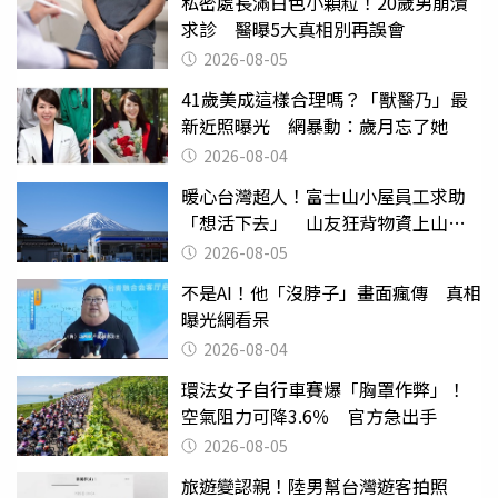
私密處長滿白色小顆粒！20歲男崩潰
求診 醫曝5大真相別再誤會
2026-08-05
41歲美成這樣合理嗎？「獸醫乃」最
新近照曝光 網暴動：歲月忘了她
2026-08-04
暖心台灣超人！富士山小屋員工求助
「想活下去」 山友狂背物資上山：
台灣真的是寶島
2026-08-05
不是AI！他「沒脖子」畫面瘋傳 真相
曝光網看呆
2026-08-04
環法女子自行車賽爆「胸罩作弊」！
空氣阻力可降3.6％ 官方急出手
2026-08-05
旅遊變認親！陸男幫台灣遊客拍照