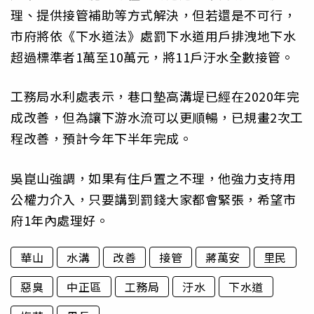
理、提供接管補助等方式解決，但若還是不可行，
市府將依《下水道法》處罰下水道用戶排洩地下水
超過標準者1萬至10萬元，將11戶汙水全數接管。
工務局水利處表示，巷口墊高溝堤已經在2020年完
成改善，但為讓下游水流可以更順暢，已規畫2次工
程改善，預計今年下半年完成。
吳崑山強調，如果有住戶置之不理，他強力支持用
公權力介入，只要講到罰錢大家都會緊張，希望市
府1年內處理好。
華山
水溝
改善
接管
蔣萬安
里民
惡臭
中正區
工務局
汙水
下水道