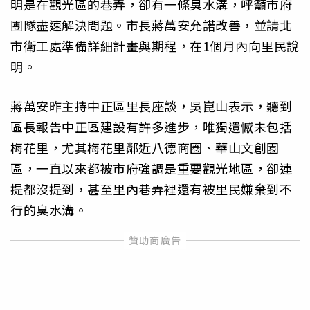
明是在觀光區的巷弄，卻有一條臭水溝，呼籲市府
團隊盡速解決問題。市長蔣萬安允諾改善，並請北
市衛工處準備詳細計畫與期程，在1個月內向里民說
明。
蔣萬安昨主持中正區里長座談，吳崑山表示，聽到
區長報告中正區建設有許多進步，唯獨遺憾未包括
梅花里，尤其梅花里鄰近八德商圈、華山文創園
區，一直以來都被市府強調是重要觀光地區，卻連
提都沒提到，甚至里內巷弄裡還有被里民嫌棄到不
行的臭水溝。