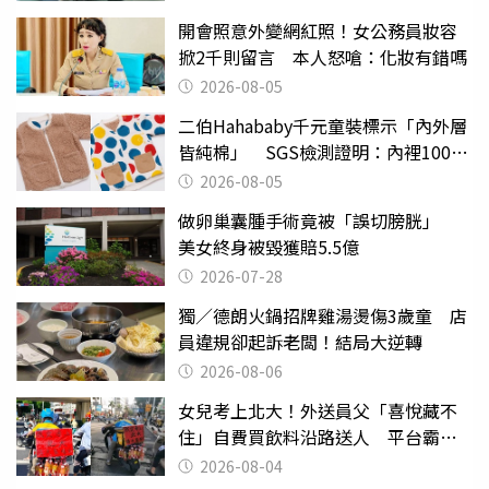
開會照意外變網紅照！女公務員妝容
掀2千則留言 本人怒嗆：化妝有錯嗎
2026-08-05
二伯Hahababy千元童裝標示「內外層
皆純棉」 SGS檢測證明：內裡100%
聚酯纖維
2026-08-05
做卵巢囊腫手術竟被「誤切膀胱」
美女終身被毀獲賠5.5億
2026-07-28
獨／德朗火鍋招牌雞湯燙傷3歲童 店
員違規卻起訴老闆！結局大逆轉
2026-08-06
女兒考上北大！外送員父「喜悅藏不
住」自費買飲料沿路送人 平台霸氣
幫付學費
2026-08-04