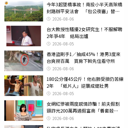
今年3起墜橋事故！南投小半天高架橋
封路辦平安法會 「包公夜審」替亡
魂伸冤
2026-08-06
台大教授性騷擾2女研究生！不服解聘
2年爭4年 結局出爐
2026-08-05
香港盜刷手1／抽成45%！港男3度來
台爽撈百萬 買房下斡先住看守所
2026-08-06
180公分僅45公斤！他右肺受損仍苦練
2年 「紙片人」逆襲成健壯男
2026-08-05
女網紅慘被兩度感情詐騙！前夫假割
頸詐光200萬再遇假富商「養套殺
2000萬」
2026-08-06