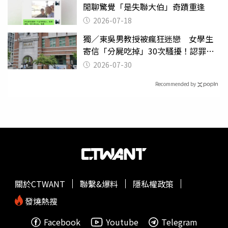
閒聊驚覺「是失聯大伯」奇蹟重逢
2026-07-18
獨／東吳男教授被瘋狂迷戀 女學生
寄信「分屍吃掉」30次騷擾！認罪免
關
2026-07-30
Recommended by
關於CTWANT
聯繫&爆料
隱私權政策
發燒熱搜
Facebook
Youtube
Telegram