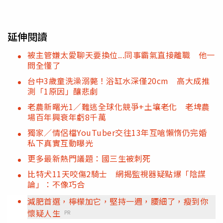
延伸閱讀
被主管嫌太愛聊天要換位...同事霸氣直接離職 他一
問全懂了
台中3歲童洗澡溺斃！浴缸水深僅20cm 高大成推
測「1原因」釀悲劇
老農新曙光1／難逃全球化競爭+土壤老化 老埤農
場百年興衰年虧8千萬
獨家／情侶檔YouTuber交往13年互嗆懶惰仍完婚
私下真實互動曝光
更多最新熱門議題：國三生被刺死
比特犬11天咬傷2騎士 網揭監視器疑點爆「陰謀
論」：不像巧合
減肥首選，檸檬加它，堅持一週，腰細了，瘦到你
懷疑人生
PR