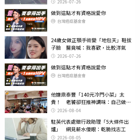
致死判9月
2026-07-26
做到這點才有資格說愛你
台灣癌症基金會
24歲女做正顎手術變「地包天」鞋拔
子臉 醫竟喊：我喜歡，比較洋氣
2026-07-26
做到這點才有資格說愛你
台灣癌症基金會
他嫌鼎泰豐「140元冷門小菜」太
貴！ 老饕卻狂推神調味：自己做不
出來
2026-08-04
駐英代表處徵行政助理「5大條件出
爐」 網見薪水傻眼：乾脆找志工
2026-08-05