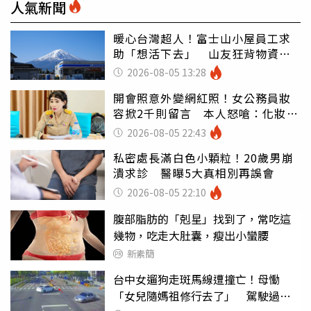
人氣新聞
暖心台灣超人！富士山小屋員工求
助「想活下去」 山友狂背物資上
山：台灣真的是寶島
2026-08-05 13:28
開會照意外變網紅照！女公務員妝
容掀2千則留言 本人怒嗆：化妝有
錯嗎
2026-08-05 22:43
私密處長滿白色小顆粒！20歲男崩
潰求診 醫曝5大真相別再誤會
2026-08-05 22:10
腹部脂肪的「剋星」找到了，常吃這
幾物，吃走大肚囊，瘦出小蠻腰
新素簡
台中女遛狗走斑馬線遭撞亡！母慟
「女兒隨媽祖修行去了」 駕駛過失