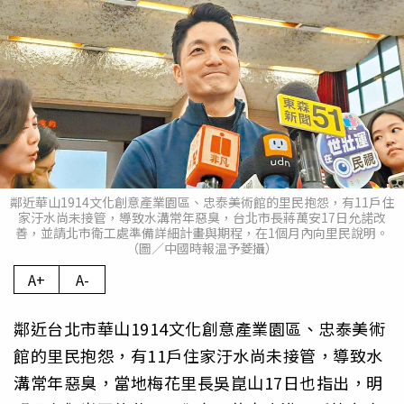
鄰近華山1914文化創意產業園區、忠泰美術館的里民抱怨，有11戶住
家汙水尚未接管，導致水溝常年惡臭，台北市長蔣萬安17日允諾改
善，並請北市衛工處準備詳細計畫與期程，在1個月內向里民說明。
（圖／中國時報温予菱攝）
A+
A-
鄰近台北市華山1914文化創意產業園區、忠泰美術
館的里民抱怨，有11戶住家汙水尚未接管，導致水
溝常年惡臭，當地梅花里長吳崑山17日也指出，明