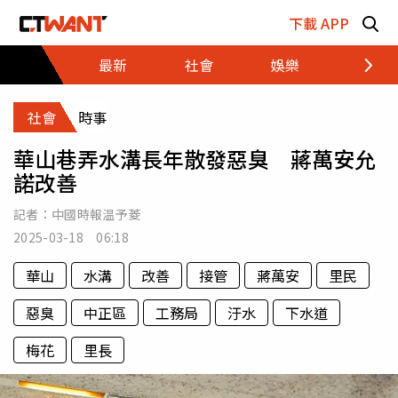
跳至主要內容區塊
下載 APP
最新
社會
娛樂
財經
社會
時事
華山巷弄水溝長年散發惡臭 蔣萬安允
諾改善
記者：
中國時報温予菱
2025-03-18 06:18
華山
水溝
改善
接管
蔣萬安
里民
惡臭
中正區
工務局
汙水
下水道
梅花
里長