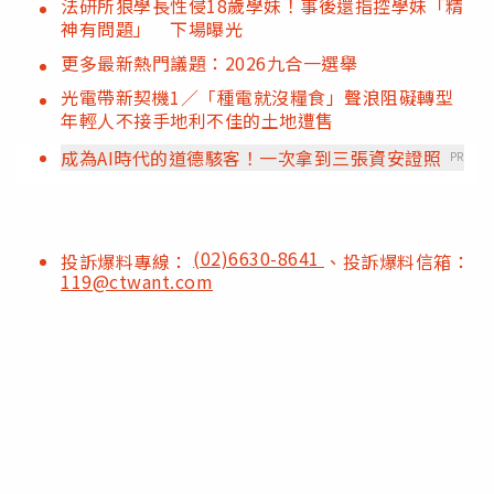
法研所狼學長性侵18歲學妹！事後還指控學妹「精
神有問題」 下場曝光
更多最新熱門議題：2026九合一選舉
光電帶新契機1／「種電就沒糧食」聲浪阻礙轉型
年輕人不接手地利不佳的土地遭售
成為AI時代的道德駭客！一次拿到三張資安證照
PR
(02)6630-8641
投訴爆料專線：
、投訴爆料信箱：
119@ctwant.com