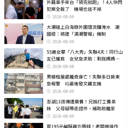
外籍車手來台「領完就跑」！4人快閃
犯案全栽了 機場也逃不掉
2026-08-09
大潮碰上白海豚外圍環流釀淹水 謝
國樑：將建「滿潮警報」機制
2026-08-09
55歲女攀「八大秀」失聯4天！同行山
友已獲救 女兒急求助：剩我媽媽還
沒找到
2026-08-08
男模租屋處離奇身亡！失聯多日房東
急報警 IG最後發文藏玄機
2026-08-09
澎湖13孩傳遭棄養！兄姊打工養弟
妹 父母疑帶走證件、補助款離家
2026-08-09
買195元鹹酥雞忘帶錢！老闆神操作