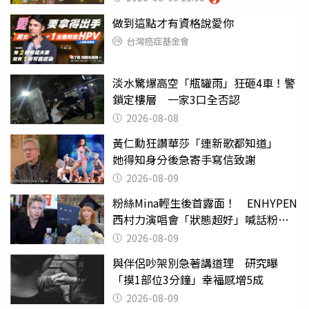
做到這點才有資格說愛你
台灣癌症基金會
淡水驚爆高空「瓶罐雨」狂砸4車！警
鎖定樓層 一家3口全否認
2026-08-08
黃仁勳狂讚華莎「連新歌都知道」
她得知身分後急寄手寫信致謝
2026-08-09
粉絲Mina輕生後首露面！ ENHYPEN
西村力演唱會「狀態超好」喊話粉
絲：我們心意相通
2026-08-09
與伴侶吵架別急著講道理 研究曝
「摸1部位3分鐘」幸福感增5成
2026-08-09