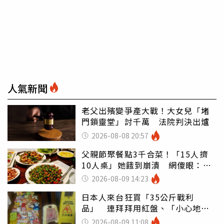
人氣新聞
老父出殯變爭產大戰！大女兒「堵
門鎖靈堂」討千萬 法院判決出爐
2026-08-08 20:57
父親節聚餐點3千合菜！「15人擠
10人桌」她餓到崩潰 網傻眼：讓
店家看笑話
2026-08-09 14:23
日本人來台狂買「35公斤戰利
品」 連拜拜用紅盤、「小心地
滑」告示牌也帶回家
2026-08-09 11:08