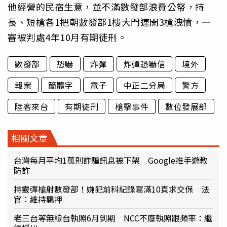
他經營的民宿生意，並不滿數發部浪費公帑，持
長、短槍各1把朝數發部1樓大門連開3槍洩憤，一
審被判處4年10月有期徒刑。
數發部
恐嚇
炸彈
炸彈恐嚇信
境外
報案
簡體字
電子
中正二分局
警方
陸客來台
有期徒刑
槍擊事件
數位發展部
相關文章
台灣每月平均1萬則詐騙訊息被下架 Google推手遊教
防詐
持霰彈槍射數發部！嫌犯前科紀錄寫滿10頁求交保 法
官：維持羈押
老三台等無線台執照6月到期 NCC不廢執照跟頻率：繼