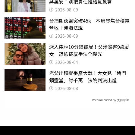
蔣萬安：別把責任推給氣象署
2026-08-09
台指期夜盤突破45k 本周聚焦台積電
營收＋鴻海法說
2026-08-09
深入森林10分鐘藏屍！父涉殺害9歲愛
女 恐怖藏屍手法全曝光
2026-08-04
老父出殯變爭產大戰！大女兒「堵門
鎖靈堂」討千萬 法院判決出爐
2026-08-08
Recommended by