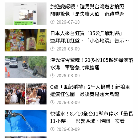
旅遊變認親！陸男幫台灣遊客拍照
閒聊驚覺「是失聯大伯」奇蹟重逢
2026-07-18
日本人來台狂買「35公斤戰利品」
連拜拜用紅盤、「小心地滑」告示牌
也帶回家
2026-08-09
漢光演習驚魂！20多枚105榴砲彈滾落
水溝 軍警急封鎖搶運
2026-08-09
C羅「世紀婚禮」2千人搶看！新娘車
遭瘋狂包圍 最後竟是超大烏龍
2026-08-09
快儲水！8／10全台11縣市停水「最長
11小時」 影響區域、時間一次看
2026-08-09