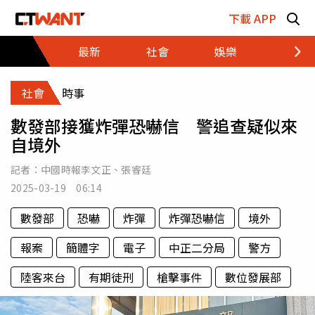
跳至主要內容區塊
下載 APP
最新
社會
娛樂
財經
社會
時事
數發部接獲炸彈恐嚇信 警追查疑似來
自境外
記者：
中國時報李文正
、
張睿廷
2025-03-19 06:14
數發部
恐嚇
炸彈
炸彈恐嚇信
境外
報案
簡體字
電子
中正二分局
警方
陸客來台
有期徒刑
槍擊事件
數位發展部