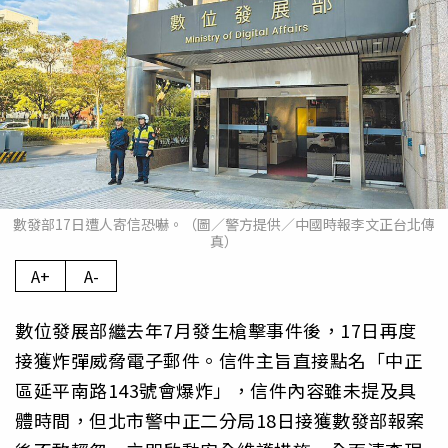
數發部17日遭人寄信恐嚇。（圖／警方提供／中國時報李文正台北傳
真）
A+
A-
數位發展部繼去年7月發生槍擊事件後，17日再度
接獲炸彈威脅電子郵件。信件主旨直接點名「中正
區延平南路143號會爆炸」，信件內容雖未提及具
體時間，但北市警中正二分局18日接獲數發部報案