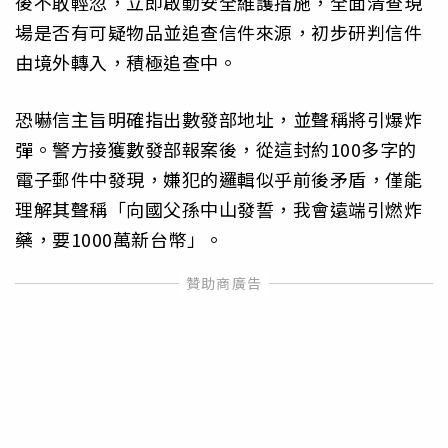
後不敢輕忽，立即啟動安全維護措施，全面清查現
場是否有可疑物品並追查信件來源，初步研判信件
由境外轉入，積極追查中。
恐嚇信主旨明確指出數發部地址，並聲稱將引爆炸
彈。警方接獲數發部報案後，從這封約100多字的
電子郵件中發現，嫌犯的邏輯似乎前後矛盾，僅能
理解其聲稱「向國父孫中山發誓，我會遠端引燃炸
藥，要1000萬新台幣」。