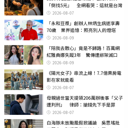
「倒找5元」 全網看哭：這就是台灣
2026-08-07
「永和豆漿」創辦人林炳生病逝享壽
70歲 業界追憶：照亮別人的燈塔
2026-08-09
「陪我去散心」竟是不歸路！百萬網
紅雅典娜失蹤3年 驚傳遭綁架滅口
2026-08-09
《陽光女子》串流上線！7.7億票房電
影在家就能看
2026-08-07
母親過世當天提領206萬辦後事「父子
遭判刑」 律師：搶錢先下手是罪
2026-08-07
白海豚未放颱風假掀議論 吳思瑤批