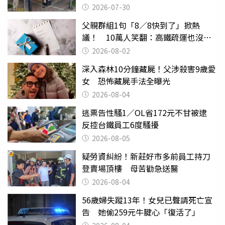
2026-07-30
父親群組1句「8／8快到了」掀熱
議！ 10萬人笑翻：高鐵疏運也沒列
父親節
2026-08-02
深入森林10分鐘藏屍！父涉殺害9歲愛
女 恐怖藏屍手法全曝光
2026-08-04
逃票告性騷1／OL省172元不甘被逮
反控台鐵員工6度騷擾
2026-08-05
疑勞資糾紛！新莊好市多前員工持刀
登賣場頂樓 母苦勸急送醫
2026-08-04
56歲婦失蹤13年！女兒已聲請死亡宣
告 她偷259元牛腱心「復活了」