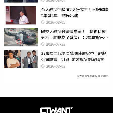
2026-08-04
台大教授性騷擾2女研究生！不服解聘
2年爭4年 結局出爐
2026-08-05
陽交大教授殺害連襟案！ 精神科醫
分析「絕非為了爭產」：2年前就已言
行詭異
2026-07-22
37歲星二代男星驚傳陳屍家中！經紀
公司證實 2個月前才與父開演唱會
2026-08-02
Recommended by