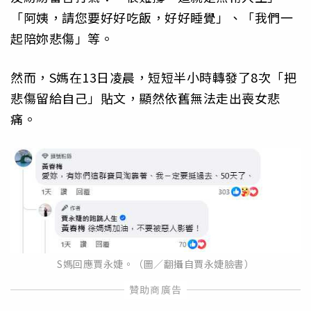
「阿姨，請您要好好吃飯，好好睡覺」、「我們一
起陪妳悲傷」等。
然而，S媽在13日凌晨，短短半小時轉發了8次「把
悲傷留給自己」貼文，顯然依舊無法走出喪女悲
痛。
S媽回應賈永婕。（圖／翻攝自賈永婕臉書）