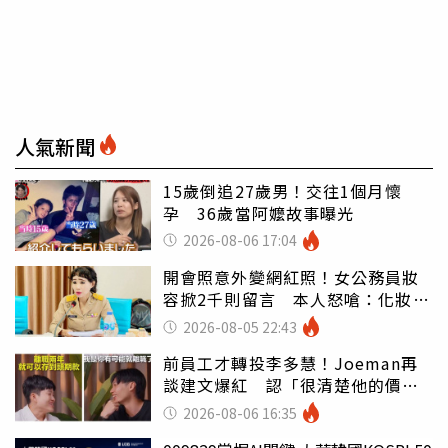
人氣新聞
15歲倒追27歲男！交往1個月懷
孕 36歲當阿嬤故事曝光
2026-08-06 17:04
開會照意外變網紅照！女公務員妝
容掀2千則留言 本人怒嗆：化妝有
錯嗎
2026-08-05 22:43
前員工才轉投李多慧！Joeman再
談建文爆紅 認「很清楚他的價
值」
2026-08-06 16:35