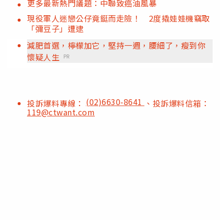
更多最新熱門議題：中聯致癌油風暴
現役軍人迷戀公仔竟鋌而走險！ 2度撬娃娃機竊取
「彌豆子」遭逮
減肥首選，檸檬加它，堅持一週，腰細了，瘦到你
懷疑人生
PR
(02)6630-8641
投訴爆料專線：
、投訴爆料信箱：
119@ctwant.com