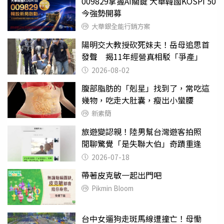
009829掌握AI關鍵 大華韓國KOSPI 50
今強勢開募
大華銀全能行銷方案
陽明交大教授砍死妹夫！岳母追思首
發聲 揭11年經營真相駁「爭產」
2026-08-02
腹部脂肪的「剋星」找到了，常吃這
幾物，吃走大肚囊，瘦出小蠻腰
新素簡
旅遊變認親！陸男幫台灣遊客拍照
閒聊驚覺「是失聯大伯」奇蹟重逢
2026-07-18
帶著皮克敏一起出門吧
Pikmin Bloom
台中女遛狗走斑馬線遭撞亡！母慟