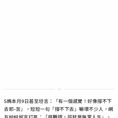
S媽本月9日甚至坦言：「有一個感覺！好像撐不下
去耶-苦」，短短一句「撐不下去」嚇壞不少人，網
友紛紛留言打氣：「很難撐，這就是無常人生」、