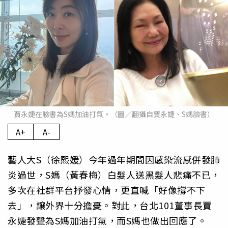
賈永婕在臉書為S媽加油打氣。（圖／翻攝自賈永婕、S媽臉書）
A+
A-
藝人大S（徐熙媛）今年過年期間因感染流感併發肺
炎過世，S媽（黃春梅）白髮人送黑髮人悲痛不已，
多次在社群平台抒發心情，更直喊「好像撐不下
去」，讓外界十分擔憂。對此，台北101董事長賈
永婕發聲為S媽加油打氣，而S媽也做出回應了。