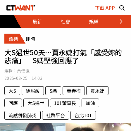
跳至主要內容區塊
下載 APP
最新
社會
娛樂
財經
娛樂
即時
大S過世50天…賈永婕打氣「感受妳的
悲痛」 S媽堅強回應了
編輯：
黃任強
2025-03-25 14:03
大S
徐熙媛
S媽
黃春梅
賈永婕
回應
大S過世
101董事長
加油
流感併發肺炎
社群平台
台北101