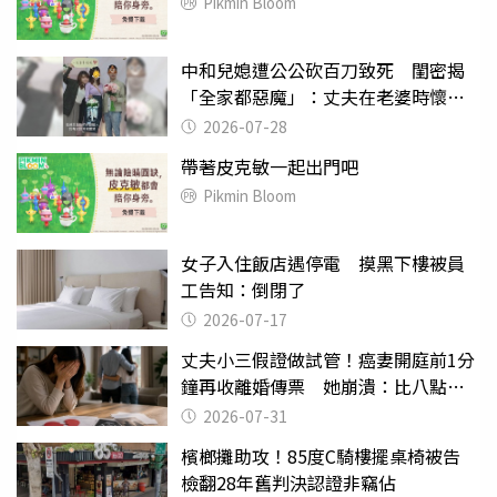
Pikmin Bloom
中和兒媳遭公公砍百刀致死 閨密揭
「全家都惡魔」：丈夫在老婆時懷孕
摔東西
2026-07-28
帶著皮克敏一起出門吧
Pikmin Bloom
女子入住飯店遇停電 摸黑下樓被員
工告知：倒閉了
2026-07-17
丈夫小三假證做試管！癌妻開庭前1分
鐘再收離婚傳票 她崩潰：比八點檔
還扯
2026-07-31
檳榔攤助攻！85度C騎樓擺桌椅被告
檢翻28年舊判決認證非竊佔