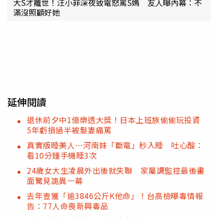
大S才離世！汪小菲深夜致電怒罵S媽 友人曝內幕：不
滿沒照顧好她
延伸閱讀
退休前夕中1億樂透大獎！日本上班族偷偷玩投資
5年虧損過半被髮妻痛罵
真實版睡美人…河南妹「斷電」秒入睡 吐心酸：
看10分鐘手機睡3次
24歲女大生凌晨外出後就失聯 家屬調監控最後畫
面驚見詭異一幕
去年查獲「逾3846公斤K他命」！台高檢曝毒情報
告：77人命喪新興毒品