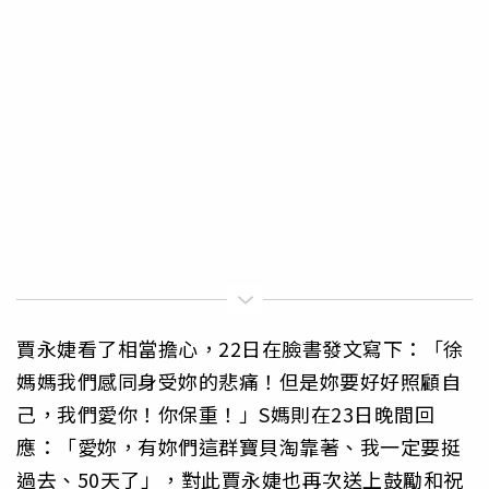
賈永婕看了相當擔心，22日在臉書發文寫下：「徐
媽媽我們感同身受妳的悲痛！但是妳要好好照顧自
己，我們愛你！你保重！」S媽則在23日晚間回
應：「愛妳，有妳們這群寶貝淘靠著、我一定要挺
過去、50天了」，對此賈永婕也再次送上鼓勵和祝