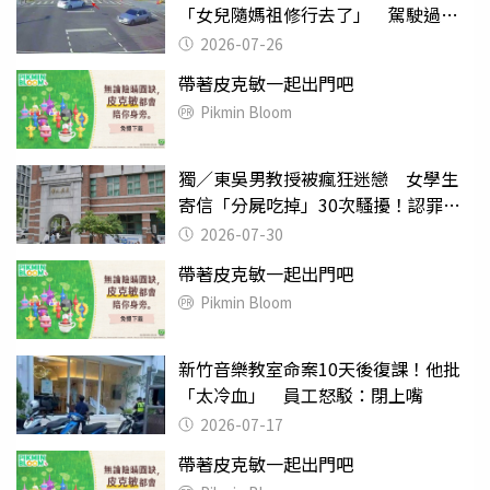
「女兒隨媽祖修行去了」 駕駛過失
致死判9月
2026-07-26
帶著皮克敏一起出門吧
Pikmin Bloom
獨／東吳男教授被瘋狂迷戀 女學生
寄信「分屍吃掉」30次騷擾！認罪免
關
2026-07-30
帶著皮克敏一起出門吧
Pikmin Bloom
新竹音樂教室命案10天後復課！他批
「太冷血」 員工怒駁：閉上嘴
2026-07-17
帶著皮克敏一起出門吧