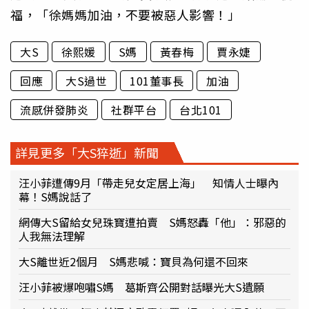
福，「徐媽媽加油，不要被惡人影響！」
大S
徐熙媛
S媽
黃春梅
賈永婕
回應
大S過世
101董事長
加油
流感併發肺炎
社群平台
台北101
詳見更多「大S猝逝」新聞
汪小菲遭傳9月「帶走兒女定居上海」 知情人士曝內
幕！S媽說話了
網傳大S留給女兒珠寶遭拍賣 S媽怒轟「他」：邪惡的
人我無法理解
大S離世近2個月 S媽悲喊：寶貝為何還不回來
汪小菲被爆咆嘯S媽 葛斯齊公開對話曝光大S遺願