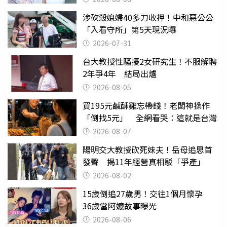
涉砍殺媳婦40多刀收押！中和惡公公
「入看守所」第5天現況曝
2026-07-31
台大教授性騷擾2女研究生！不服解聘
2年爭4年 結局出爐
2026-08-05
買195元鹹酥雞忘帶錢！老闆神操作
「倒找5元」 全網看哭：這就是台灣
2026-08-07
陽明交大教授砍死妹夫！岳母追思首
發聲 揭11年經營真相駁「爭產」
2026-08-02
15歲倒追27歲男！交往1個月懷孕
36歲當阿嬤故事曝光
2026-08-06