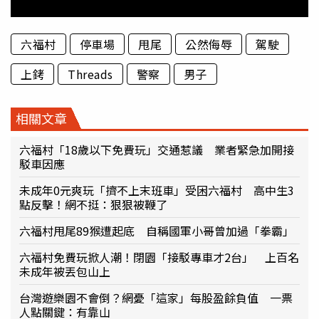
六福村
停車場
甩尾
公然侮辱
駕駛
上銬
Threads
警察
男子
相關文章
六福村「18歲以下免費玩」交通惹議 業者緊急加開接
駁車因應
未成年0元爽玩「擠不上末班車」受困六福村 高中生3
點反擊！網不挺：狠狠被鞭了
六福村甩尾89猴遭起底 自稱國軍小哥曾加過「拳霸」
六福村免費玩掀人潮！閉園「接駁專車才2台」 上百名
未成年被丟包山上
台灣遊樂園不會倒？網憂「這家」每股盈餘負值 一票
人點關鍵：有靠山