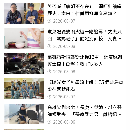
苦苓喊「唐朝不存在」 網紅批瞎編
歷史：李白、杜甫用鮮卑文寫詩？
2026-08-07
煮菜遭婆婆關火還一路追罵！丈夫只
回「媽媽老了」勸她別計較 人妻超
崩潰：我像台傭
2026-08-08
高雄特斯拉暴衝連撞12車 網友感謝
賓士擋下衝擊：救了很多人
2026-08-08
《陽光女子》串流上線！7.7億票房電
影在家就能看
2026-08-07
高雄欠到台北！長庚、榮總、部立醫
院都受害 「醫療暴力男」離譜紀錄
曝光
2026-08-06