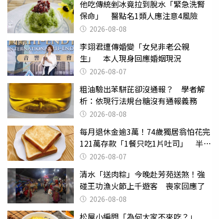
他吃傳統剉冰竟拉到脫水「緊急洗腎
保命」 醫點名1類人應注意4風險
2026-08-08
李翊君遭傳婚變「女兒非老公親
生」 本人現身回應婚姻現況
2026-08-07
粗油驗出苯駢芘卻沒通報？ 學者解
析：依現行法規台糖沒有通報義務
2026-08-08
每月退休金逾3萬！74歲獨居翁怕花完
121萬存款「1餐只吃1片吐司」 半年
後暴瘦嚇壞女兒
2026-08-07
清水「送肉粽」今晚赴芳苑送煞！強
碰王功漁火節上千遊客 喪家回應了
2026-08-08
松屋小編問「為何大家不來吃？」