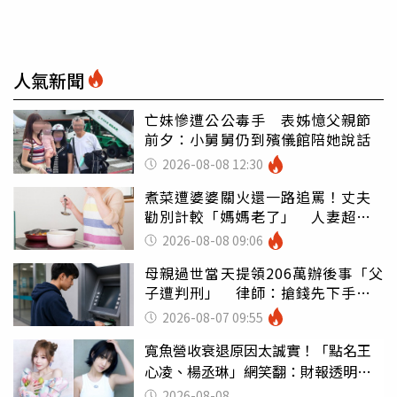
人氣新聞
亡妹慘遭公公毒手 表姊憶父親節
前夕：小舅舅仍到殯儀館陪她說話
2026-08-08 12:30
煮菜遭婆婆關火還一路追罵！丈夫
勸別計較「媽媽老了」 人妻超崩
潰：我像台傭
2026-08-08 09:06
母親過世當天提領206萬辦後事「父
子遭判刑」 律師：搶錢先下手是
罪
2026-08-07 09:55
寬魚營收衰退原因太誠實！「點名王
心凌、楊丞琳」網笑翻：財報透明度
滿分
2026-08-08