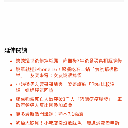
延伸閱讀
婆婆過世後慘摔斷腿 許聖梅3年後發現真相超懊悔
脫單就送iPhone 16！聚餐吃石二鍋「氣氛都很歡
樂」 友突來電：女友說很掉價
小姑帶男友要哥哥請客 婆婆護航「你妹比較沒
錢」媳婦爆氣回嗆
緬甸強震死亡人數突破3千人「恐釀瘟疫爆發」 軍
政府領導人反出國參加峰會
更多最新熱門議題：熊本7.1強震
魷魚大缺貨！小吃店羹沒放魷魚 屢遭消費者申訴