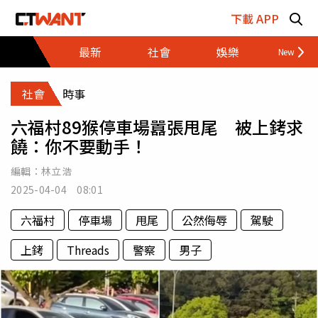
跳至主要內容區塊
下載 APP
最新
社會
娛樂
財經
社會
時事
六福村89猴停車場囂張甩尾 被上銬求
饒：你不要動手！
編輯：
林立浩
2025-04-04 08:01
六福村
停車場
甩尾
公然侮辱
駕駛
上銬
Threads
警察
男子