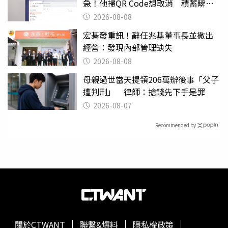
急！他掃QR Code想取消 積蓄瞬間
蒸發
2026-08-08
宏碁發重訊！辭任兆基董事長並撤出
經營：發現內部管理缺失
2026-08-08
母親過世當天提領206萬辦後事「父子
遭判刑」 律師：搶錢先下手是罪
2026-08-07
Recommended by
關於CTWANT
聯繫&爆料
隱私權政策