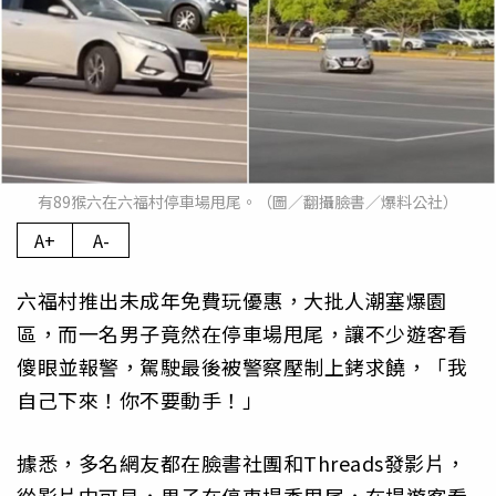
有89猴六在六福村停車場甩尾。（圖／翻攝臉書／爆料公社）
A+
A-
六福村推出未成年免費玩優惠，大批人潮塞爆園
區，而一名男子竟然在停車場甩尾，讓不少遊客看
傻眼並報警，駕駛最後被警察壓制上銬求饒，「我
自己下來！你不要動手！」
據悉，多名網友都在臉書社團和Threads發影片，
從影片中可見，男子在停車場秀甩尾，在場遊客看