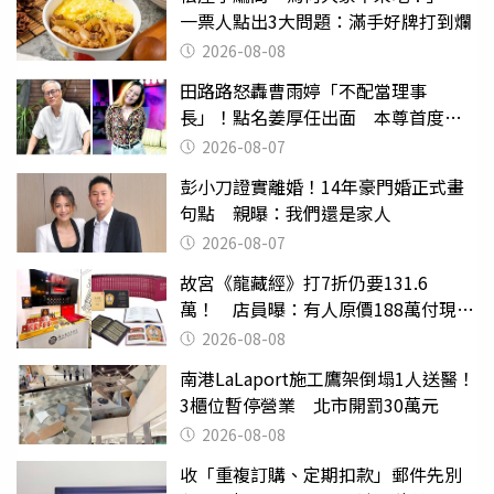
一票人點出3大問題：滿手好牌打到爛
2026-08-08
田路路怒轟曹雨婷「不配當理事
長」！點名姜厚任出面 本尊首度回
應了
2026-08-07
彭小刀證實離婚！14年豪門婚正式畫
句點 親曝：我們還是家人
2026-08-07
故宮《龍藏經》打7折仍要131.6
萬！ 店員曝：有人原價188萬付現購
買
2026-08-08
南港LaLaport施工鷹架倒塌1人送醫！
3櫃位暫停營業 北市開罰30萬元
2026-08-08
收「重複訂購、定期扣款」郵件先別