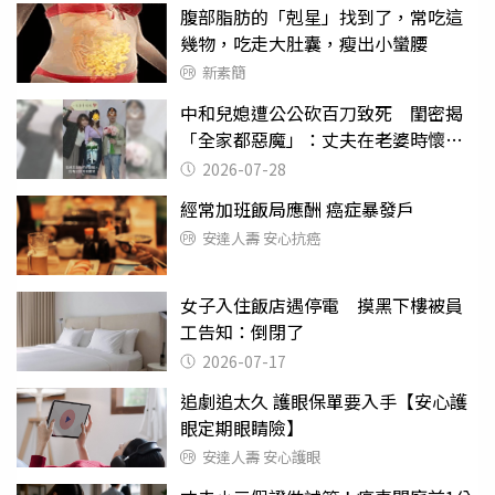
腹部脂肪的「剋星」找到了，常吃這
幾物，吃走大肚囊，瘦出小蠻腰
新素簡
中和兒媳遭公公砍百刀致死 閨密揭
「全家都惡魔」：丈夫在老婆時懷孕
摔東西
2026-07-28
經常加班飯局應酬 癌症暴發戶
安達人壽 安心抗癌
女子入住飯店遇停電 摸黑下樓被員
工告知：倒閉了
2026-07-17
追劇追太久 護眼保單要入手【安心護
眼定期眼睛險】
安達人壽 安心護眼