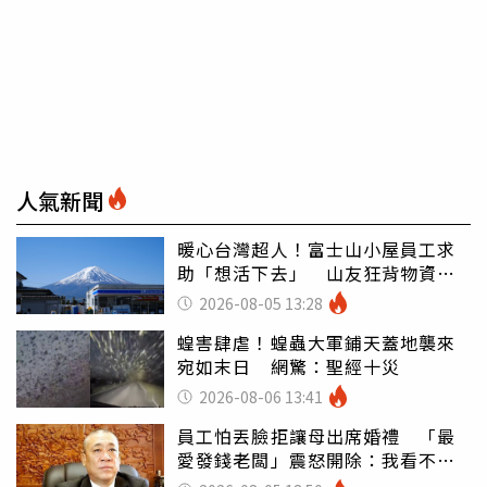
人氣新聞
暖心台灣超人！富士山小屋員工求
助「想活下去」 山友狂背物資上
山：台灣真的是寶島
2026-08-05 13:28
蝗害肆虐！蝗蟲大軍鋪天蓋地襲來
宛如末日 網驚：聖經十災
2026-08-06 13:41
員工怕丟臉拒讓母出席婚禮 「最
愛發錢老闆」震怒開除：我看不起
你