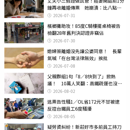
丈夫小三假證做試管！癌妻開庭前1分
鐘再收離婚傳票 她崩潰：比八點檔
還扯
2026-07-31
檳榔攤助攻！85度C騎樓擺桌椅被告
檢翻28年舊判決認證非竊佔
2026-07-30
媳婦簽離婚沒先讓公婆同意！ 長輩
氣喊「在台灣法律無效」挨批
2026-07-08
父親群組1句「8／8快到了」掀熱
議！ 10萬人笑翻：高鐵疏運也沒列
父親節
2026-08-02
逃票告性騷1／OL省172元不甘被逮
反控台鐵員工6度騷擾
2026-08-05
疑勞資糾紛！新莊好市多前員工持刀