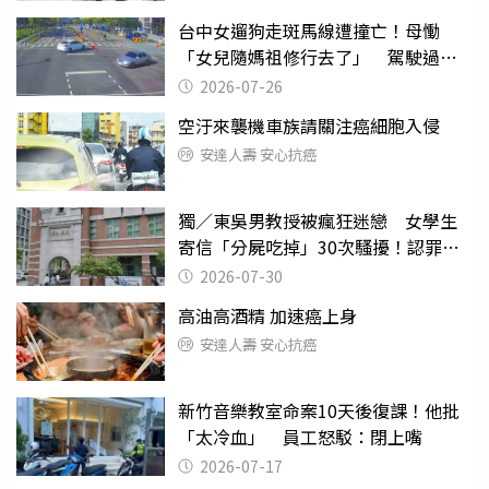
台中女遛狗走斑馬線遭撞亡！母慟
「女兒隨媽祖修行去了」 駕駛過失
致死判9月
2026-07-26
空汙來襲機車族請關注癌細胞入侵
安達人壽 安心抗癌
獨／東吳男教授被瘋狂迷戀 女學生
寄信「分屍吃掉」30次騷擾！認罪免
關
2026-07-30
高油高酒精 加速癌上身
安達人壽 安心抗癌
新竹音樂教室命案10天後復課！他批
「太冷血」 員工怒駁：閉上嘴
2026-07-17