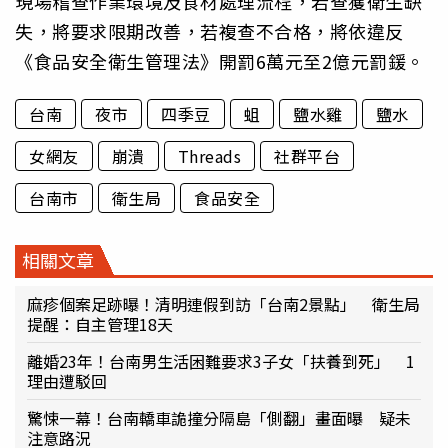
現場稽查作業環境及食材處理流程，若查獲衛生缺
失，將要求限期改善，若複查不合格，將依違反
《食品安全衛生管理法》開罰6萬元至2億元罰鍰。
台南
夜市
四季豆
蛆
鹽水雞
鹽水
女網友
崩潰
Threads
社群平台
台南市
衛生局
食品安全
相關文章
麻疹個案足跡曝！清明連假到訪「台南2景點」 衛生局
提醒：自主管理18天
離婚23年！台南男生活困難要求3子女「扶養到死」 1
理由遭駁回
驚悚一幕！台南轎車詭撞分隔島「側翻」畫面曝 疑未
注意路況