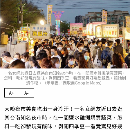
一名女網友近日去逛某台南知名夜市時，在一間鹽水雞攤購買蔬菜，
怎料一吃卻發現有酸味，剝開四季豆一看竟驚見好幾隻蛆蟲，讓她崩
潰作嘔。（示意圖／擷取自Google Maps）
A+
A-
大啖夜市美食吃出一身冷汗！一名女網友近日去逛
某台南知名夜市時，在一間鹽水雞攤購買蔬菜，怎
料一吃卻發現有酸味，剝開四季豆一看竟驚見好幾