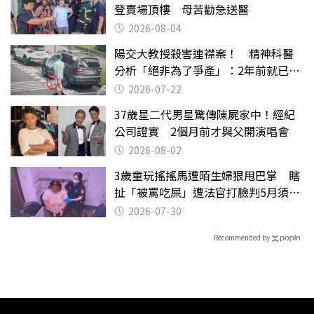
登賣場頂樓 母苦勸急送醫
2026-08-04
陽交大教授殺害連襟案！ 精神科醫
分析「絕非為了爭產」：2年前就已言
行詭異
2026-07-22
37歲星二代男星驚傳陳屍家中！經紀
公司證實 2個月前才與父開演唱會
2026-08-02
3歲童玩搖搖馬遭陌生婦狠甩巴掌 瞎
扯「被罵吃屎」遭法官打臉判5月須入
監
2026-07-30
Recommended by