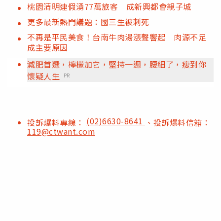
桃園清明連假湧77萬旅客 成新興都會親子城
更多最新熱門議題：國三生被刺死
不再是平民美食！台南牛肉湯漲聲響起 肉源不足
成主要原因
減肥首選，檸檬加它，堅持一週，腰細了，瘦到你
懷疑人生
PR
(02)6630-8641
投訴爆料專線：
、投訴爆料信箱：
119@ctwant.com