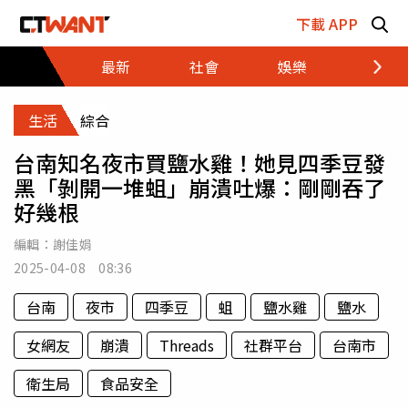
跳至主要內容區塊
下載 APP
最新
社會
娛樂
財經
生活
綜合
台南知名夜市買鹽水雞！她見四季豆發
黑「剝開一堆蛆」崩潰吐爆：剛剛吞了
好幾根
編輯：
謝佳娟
2025-04-08 08:36
台南
夜市
四季豆
蛆
鹽水雞
鹽水
女網友
崩潰
Threads
社群平台
台南市
衛生局
食品安全