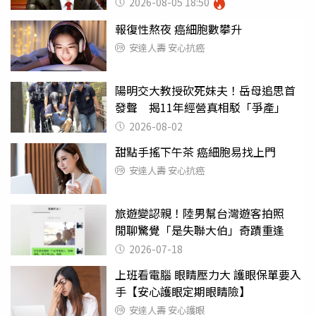
2026-08-05 18:50
報復性熬夜 癌細胞數攀升
安達人壽 安心抗癌
陽明交大教授砍死妹夫！岳母追思首
發聲 揭11年經營真相駁「爭產」
2026-08-02
甜點手搖下午茶 癌細胞易找上門
安達人壽 安心抗癌
旅遊變認親！陸男幫台灣遊客拍照
閒聊驚覺「是失聯大伯」奇蹟重逢
2026-07-18
上班看電腦 眼睛壓力大 護眼保單要入
手【安心護眼定期眼睛險】
安達人壽 安心護眼