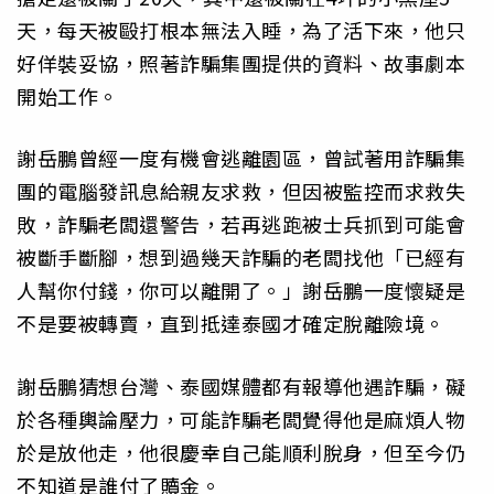
天，每天被毆打根本無法入睡，為了活下來，他只
好佯裝妥協，照著詐騙集團提供的資料、故事劇本
開始工作。
謝岳鵬曾經一度有機會逃離園區，曾試著用詐騙集
團的電腦發訊息給親友求救，但因被監控而求救失
敗，詐騙老闆還警告，若再逃跑被士兵抓到可能會
被斷手斷腳，想到過幾天詐騙的老闆找他「已經有
人幫你付錢，你可以離開了。」謝岳鵬一度懷疑是
不是要被轉賣，直到抵達泰國才確定脫離險境。
謝岳鵬猜想台灣、泰國媒體都有報導他遇詐騙，礙
於各種輿論壓力，可能詐騙老闆覺得他是麻煩人物
於是放他走，他很慶幸自己能順利脫身，但至今仍
不知道是誰付了贖金。