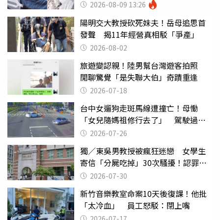
友
2026-08-09 13:26
陽明交大教授砍死妹夫！岳母追思首
發聲 揭11年經營真相駁「爭產」
2026-08-02
旅遊變認親！陸男幫台灣遊客拍照
閒聊驚覺「是失聯大伯」奇蹟重逢
2026-07-18
台中女遛狗走斑馬線遭撞亡！母慟
「女兒隨媽祖修行去了」 駕駛過失
致死判9月
2026-07-26
獨／東吳男教授被瘋狂迷戀 女學生
寄信「分屍吃掉」30次騷擾！認罪免
關
2026-07-30
新竹音樂教室命案10天後復課！他批
「太冷血」 員工怒駁：閉上嘴
2026-07-17