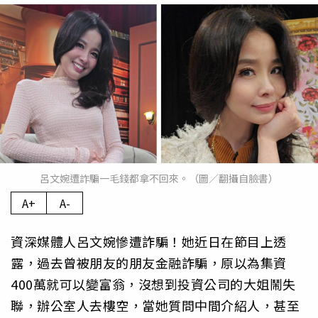
呂文婉遭詐騙一毛錢都拿不回來。（圖／翻攝自臉書）
A+
A-
資深媒體人呂文婉慘遭詐騙！她近日在節目上透
露，過去曾被朋友的朋友金融詐騙，原以為集資
400萬就可以變富翁，沒想到投資公司的大姐鬧失
聯，辦公室人去樓空，當她質問中間介紹人，甚至