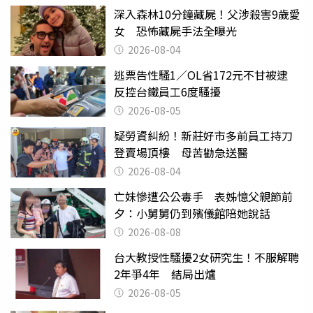
深入森林10分鐘藏屍！父涉殺害9歲愛
女 恐怖藏屍手法全曝光
2026-08-04
逃票告性騷1／OL省172元不甘被逮
反控台鐵員工6度騷擾
2026-08-05
疑勞資糾紛！新莊好市多前員工持刀
登賣場頂樓 母苦勸急送醫
2026-08-04
亡妹慘遭公公毒手 表姊憶父親節前
夕：小舅舅仍到殯儀館陪她說話
2026-08-08
台大教授性騷擾2女研究生！不服解聘
2年爭4年 結局出爐
2026-08-05