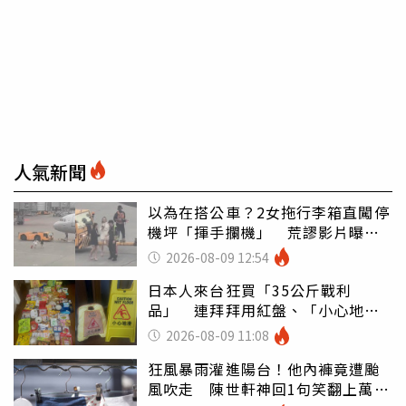
人氣新聞
以為在搭公車？2女拖行李箱直闖停
機坪「揮手攔機」 荒謬影片曝網
傻眼
2026-08-09 12:54
日本人來台狂買「35公斤戰利
品」 連拜拜用紅盤、「小心地
滑」告示牌也帶回家
2026-08-09 11:08
狂風暴雨灌進陽台！他內褲竟遭颱
風吹走 陳世軒神回1句笑翻上萬網