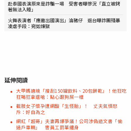
赴泰國表演原來是詐騙一場 受害者曝慘況「直立被銬
著無法入睡」
火舞表演者「應邀出國演出」淪豬仔 返台曝詐團殘暴
凌虐手段：宛如煉獄
延伸閱讀
大甲媽遶境「搜刮150罐飲料、20包餅乾」！他狂吃
狂喝狂拿還嗆：點心跟狗屎一樣
截肢女子懷孕遭網酸「生怪胎」！ 丈夫氣憤怒
斥：好自為之
網紅「超哥」夫妻再爆爭議！公司涉偽造文書「偷
過戶車輛」 害員工罰單纏身