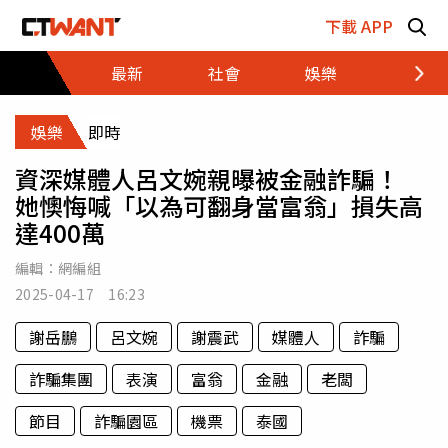
跳至主要內容區塊
下載 APP
最新
社會
娛樂
財經
娛樂
即時
資深媒體人呂文婉親曝被金融詐騙！
她懊悔喊「以為可翻身當富翁」損失高
達400萬
編輯：
網編組
2025-04-17 16:23
謝岳鵬
呂文婉
謝震武
媒體人
詐騙
詐騙集團
表演
富翁
金融
老闆
節目
詐騙園區
機票
泰國