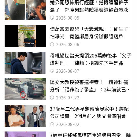
她公開恐怖飛行經歷！搭機睡醒褲子
濕了 鄰座男趁熟睡猥褻還疑留體液
2026-08-05
億萬富豪遭兒「大義滅親」！偷生子
怕曝光 竟盜鄰居身份辦假證落戶
2026-08-06
母親過世當天提領206萬辦後事「父子
遭判刑」 律師：搶錢先下手是罪
2026-08-07
陽交大教授殺害連襟案！ 精神科醫
分析「絕非為了爭產」：2年前就已言
行詭異
2026-07-22
37歲星二代男星驚傳陳屍家中！經紀
公司證實 2個月前才與父開演唱會
2026-08-02
3歲童玩搖搖馬遭陌生婦狠甩巴掌 瞎