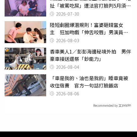
扯「被罵吃屎」遭法官打臉判5月須入
監
2026-07-30
陸短劇圈爆潛規則！富婆砸錢當女
主 狂加吻戲「伸舌咬唇」男演員崩
潰
2026-08-03
香車美人1／彭彭海邊秘境外拍 男伴
豪車接送還祭「鈔能力」
2026-08-04
「車是我的、油也是我的」睡車竟被
收住宿費 官方一句話打臉飯店
2026-08-06
Recommended by