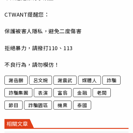
CTWANT提醒您：
保護被害人隱私，避免二度傷害
拒絕暴力，請撥打110、113
不良行為，請勿模仿！
謝岳鵬
呂文婉
謝震武
媒體人
詐騙
詐騙集團
表演
富翁
金融
老闆
節目
詐騙園區
機票
泰國
相關文章