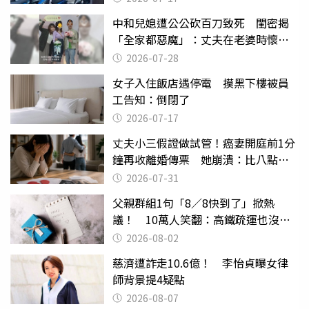
中和兒媳遭公公砍百刀致死 閨密揭
「全家都惡魔」：丈夫在老婆時懷孕
摔東西
2026-07-28
女子入住飯店遇停電 摸黑下樓被員
工告知：倒閉了
2026-07-17
丈夫小三假證做試管！癌妻開庭前1分
鐘再收離婚傳票 她崩潰：比八點檔
還扯
2026-07-31
父親群組1句「8／8快到了」掀熱
議！ 10萬人笑翻：高鐵疏運也沒列
父親節
2026-08-02
慈濟遭詐走10.6億！ 李怡貞曝女律
師背景提4疑點
2026-08-07