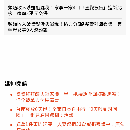
頻道收入涉嫌逃漏稅！家寧一家4口「全變被告」進新北
檢 家寧3萬元交保
頻道收入破億疑涉逃漏稅！檢方分5路搜索群海娛樂 家
寧母女等9人遭約談
延伸閱讀
婆婆拜拜釀火災家燒一半 媳婦想拿回嫁妝周轉！
但全被拿去付裝潢費
台南爽放6天假！全家日本自由行「2天吵到想回
國」 網見原因罵翻：活該
尪拿1件事開玩笑 人妻怒把33萬戒指丟海中：無法
原諒他