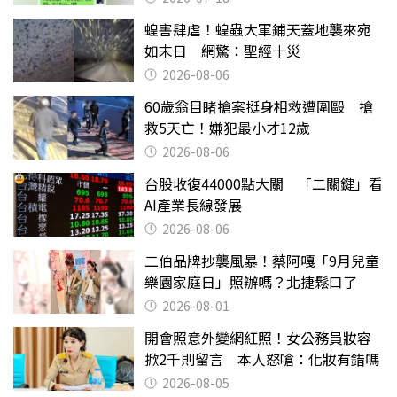
蝗害肆虐！蝗蟲大軍鋪天蓋地襲來宛
如末日 網驚：聖經十災
2026-08-06
60歲翁目睹搶案挺身相救遭圍毆 搶
救5天亡！嫌犯最小才12歲
2026-08-06
台股收復44000點大關 「二關鍵」看
AI產業長線發展
2026-08-06
二伯品牌抄襲風暴！蔡阿嘎「9月兒童
樂園家庭日」照辦嗎？北捷鬆口了
2026-08-01
開會照意外變網紅照！女公務員妝容
掀2千則留言 本人怒嗆：化妝有錯嗎
2026-08-05