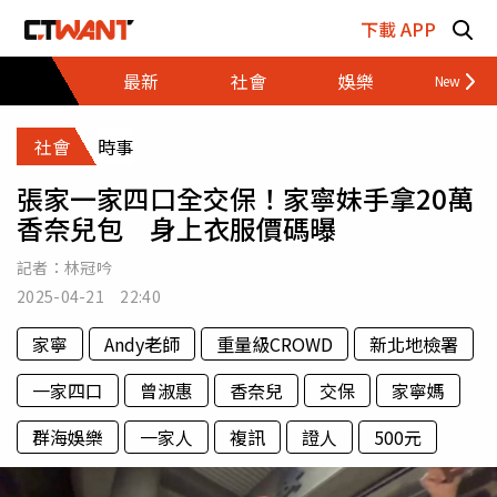
跳至主要內容區塊
下載 APP
最新
社會
娛樂
財經
社會
時事
張家一家四口全交保！家寧妹手拿20萬
香奈兒包 身上衣服價碼曝
記者：
林冠吟
2025-04-21 22:40
家寧
Andy老師
重量級CROWD
新北地檢署
一家四口
曾淑惠
香奈兒
交保
家寧媽
群海娛樂
一家人
複訊
證人
500元