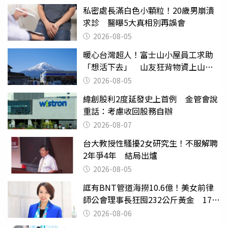
私密處長滿白色小顆粒！20歲男崩潰
求診 醫曝5大真相別再誤會
2026-08-05
暖心台灣超人！富士山小屋員工求助
「想活下去」 山友狂背物資上山：
台灣真的是寶島
2026-08-05
緯創股利2度延發史上首例 金管會說
重話：考慮收回股務自辦
2026-08-07
台大教授性騷擾2女研究生！不服解聘
2年爭4年 結局出爐
2026-08-05
誆有BNT管道海撈10.6億！美女前律
師公會理事長狂囤232公斤黃金 17人
遭起訴
2026-08-06