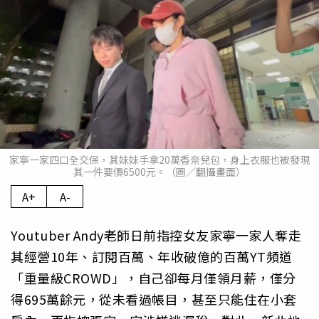
家寧一家四口全交保，其妹妹手拿20萬香奈兒包，身上衣服也被發現
其一件要價6500元。（圖／翻攝畫面）
A+
A-
Youtuber Andy老師日前指控女友家寧一家人奪走
其經營10年、訂閱百萬、年收破億的百萬YT頻道
「重量級CROWD」，自己卻每月僅領月薪，僅分
得695萬餘元，從未看過帳目，甚至只能住在小套