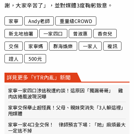
謝，大家辛苦了」，並對媒體3度鞠躬致意。
家寧
Andy老師
重量級CROWD
新北地檢署
一家四口
曾淑惠
香奈兒
交保
家寧媽
群海娛樂
一家人
複訊
證人
500元
詳見更多「YTR內亂」新聞
家寧一家四口涉逃稅遭約談！這原因「獨漏哥哥」 雞
肉店捲風波現況曝
家寧交保舉止超怪異！父母、親妹突消失「3人躲這裡」
甩媒體
家寧一家4口全交保！ 律師預言下場：「她」麻煩最大
一定逃不掉