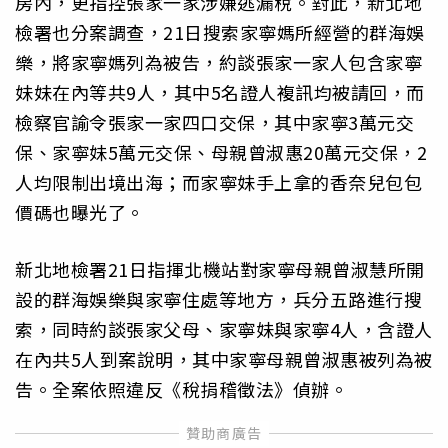
房內，更指控張家一家涉嫌逃漏稅。對此，新北地
檢署也分案調查，21日搜索家寧媽所經營的群海娛
樂，將家寧媽列為被告，約談張家一家人包含家寧
妹妹在內等共9人，其中5名證人複訊均被請回，而
檢察官諭令張家一家四口交保，其中家寧3萬元交
保、家寧妹5萬元交保、母親曾淑惠20萬元交保，2
人均限制出境出海；而家寧妹手上拿的香奈兒包包
價碼也曝光了。
新北地檢署21日指揮北機站對家寧母親曾淑慧所開
設的群海娛樂與家寧住處等地方，兵分五路進行搜
索，同時約談張家父母、家寧妹與家寧4人，含證人
在內共5人到案說明，其中家寧母親曾淑惠被列為被
告。全案依照違反《稅捐稽徵法》偵辦。