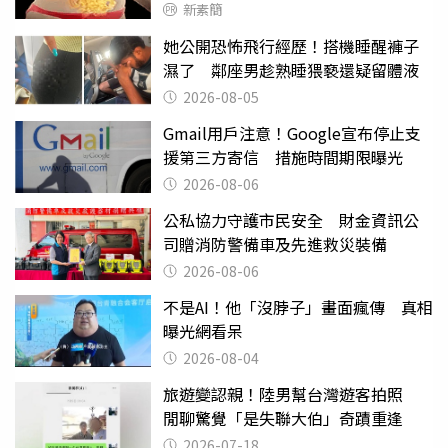
新素簡
她公開恐怖飛行經歷！搭機睡醒褲子
濕了 鄰座男趁熟睡猥褻還疑留體液
2026-08-05
Gmail用戶注意！Google宣布停止支
援第三方寄信 措施時間期限曝光
2026-08-06
公私協力守護市民安全 財金資訊公
司贈消防警備車及先進救災裝備
2026-08-06
不是AI！他「沒脖子」畫面瘋傳 真相
曝光網看呆
2026-08-04
旅遊變認親！陸男幫台灣遊客拍照
閒聊驚覺「是失聯大伯」奇蹟重逢
2026-07-18