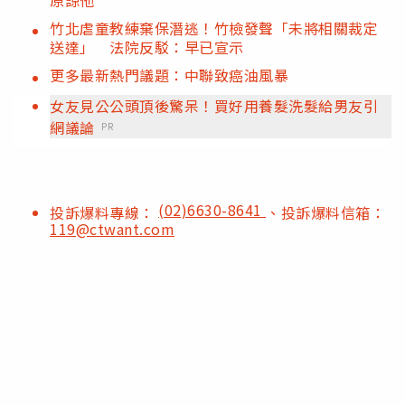
竹北虐童教練棄保潛逃！竹檢發聲「未將相關裁定
送達」 法院反駁：早已宣示
更多最新熱門議題：中聯致癌油風暴
女友見公公頭頂後驚呆！買好用養髮洗髮給男友引
網議論
PR
(02)6630-8641
投訴爆料專線：
、投訴爆料信箱：
119@ctwant.com