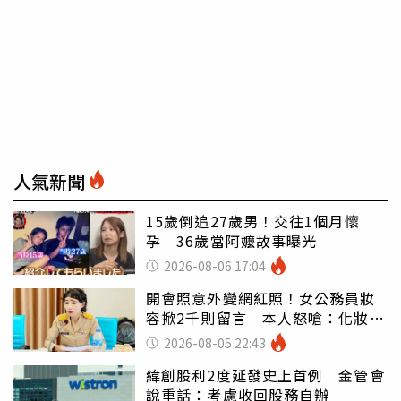
人氣新聞
15歲倒追27歲男！交往1個月懷
孕 36歲當阿嬤故事曝光
2026-08-06 17:04
開會照意外變網紅照！女公務員妝
容掀2千則留言 本人怒嗆：化妝有
錯嗎
2026-08-05 22:43
緯創股利2度延發史上首例 金管會
說重話：考慮收回股務自辦