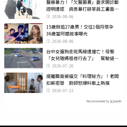
醫療暴力！「欠醫藥費」要求開診斷
證明遭拒 病患暴打耕莘員工畫面曝
光
2026-08-06
15歲倒追27歲男！交往1個月懷孕
36歲當阿嬤故事曝光
2026-08-06
台中女遛狗走斑馬線遭撞亡！母慟
「女兒隨媽祖修行去了」 駕駛過失
致死判9月
2026-07-26
提離職竟被逼交「料理秘方」！老闆
扣薪拒發 廚師怒爆料衝上熱搜
2026-07-22
Recommended by