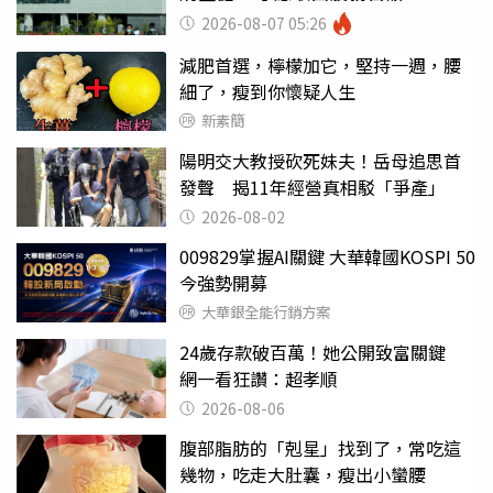
2026-08-07 05:26
減肥首選，檸檬加它，堅持一週，腰
細了，瘦到你懷疑人生
新素簡
陽明交大教授砍死妹夫！岳母追思首
發聲 揭11年經營真相駁「爭產」
2026-08-02
009829掌握AI關鍵 大華韓國KOSPI 50
今強勢開募
大華銀全能行銷方案
24歲存款破百萬！她公開致富關鍵
網一看狂讚：超孝順
2026-08-06
腹部脂肪的「剋星」找到了，常吃這
幾物，吃走大肚囊，瘦出小蠻腰