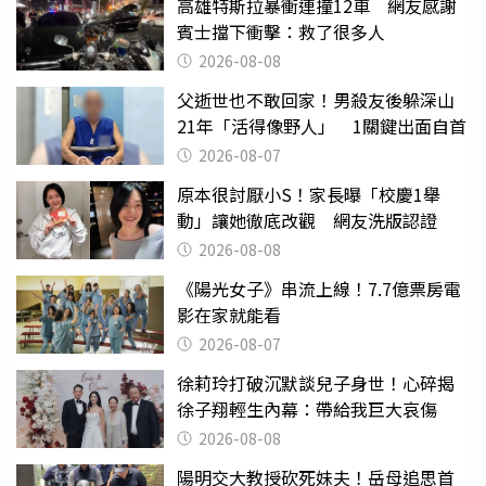
高雄特斯拉暴衝連撞12車 網友感謝
賓士擋下衝擊：救了很多人
2026-08-08
父逝世也不敢回家！男殺友後躲深山
21年「活得像野人」 1關鍵出面自首
2026-08-07
原本很討厭小S！家長曝「校慶1舉
動」讓她徹底改觀 網友洗版認證
2026-08-08
《陽光女子》串流上線！7.7億票房電
影在家就能看
2026-08-07
徐莉玲打破沉默談兒子身世！心碎揭
徐子翔輕生內幕：帶給我巨大哀傷
2026-08-08
陽明交大教授砍死妹夫！岳母追思首