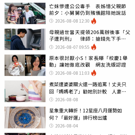
亡妹慘遭公公毒手 表姊憶父親節
前夕：小舅舅仍到殯儀館陪她說話
2026-08-08 12:30
母親過世當天提領206萬辦後事「父
子遭判刑」 律師：搶錢先下手是
罪
2026-08-07 09:55
原本很討厭小S！家長曝「校慶1舉
動」讓她徹底改觀 網友洗版認證
2026-08-08 11:03
煮菜遭婆婆關火還一路追罵！丈夫只
回「媽媽老了」勸她別計較 人妻超
崩潰：我像台傭
2026-08-08
星象重大轉折！12星座八月運勢如
何？「最好運」排行榜出爐
2026-08-04