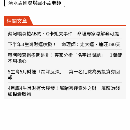
清水孟國際塔羅小孟老師
相關文章
蔡阿嘎衰捲AB約、G卡姐夫事件 命理專家曝解套可能
下半年3生肖財運噴發！ 命理師：走大運、連旺180天
蔡阿嘎衰遇多起是非！專家分析「名字出問題」 1關鍵
不用擔心
5生肖5月財運「跌深反彈」 第一名化險為夷投資有回
報
4月底4生肖財運大爆發！屬豬喜迎意外之財 屬龍賺錢
如探囊取物