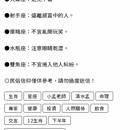
●射手座：遠離感冒中的人。
●摩羯座：不宜亂開玩笑。
●水瓶座：注意眼睛乾澀。
●雙魚座：不宜捲入他人糾紛。
◎民俗信仰僅供參考，請勿過度迷信！
生肖
星座
小孟老師
清水孟
命理
專家
健康
投資
人際關係
飲食
交友
12生肖
下半年