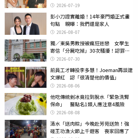
2026-07-19
彭小刀證實離婚！14年豪門婚正式畫
句點 親曝：我們還是家人
2026-08-07
獨／東吳男教授被瘋狂迷戀 女學生
寄信「分屍吃掉」30次騷擾！認罪免
關
2026-07-30
前員工才轉投李多慧！Joeman再談建
文爆紅 認「很清楚他的價值」
2026-08-06
他吃傳統剉冰竟拉到脫水「緊急洗腎
保命」 醫點名1類人應注意4風險
2026-08-08
清水「送肉粽」今晚赴芳苑送煞！強
碰王功漁火節上千遊客 喪家回應了