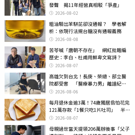
發聲 揭11年經營真相駁「爭產」
2026-08-02
粗油驗出苯駢芘卻沒通報？ 學者解
析：依現行法規台糖沒有通報義務
2026-08-08
苦苓喊「唐朝不存在」 網紅批瞎編
歷史：李白、杜甫用鮮卑文寫詩？
2026-08-07
高雄欠到台北！長庚、榮總、部立醫
院都受害 「醫療暴力男」離譜紀錄
曝光
2026-08-06
每月退休金逾3萬！74歲獨居翁怕花完
121萬存款「1餐只吃1片吐司」 半年
後暴瘦嚇壞女兒
2026-08-07
母親過世當天提領206萬辦後事「父子