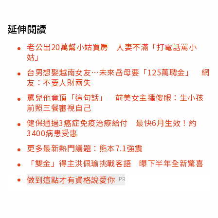
延伸閱讀
老公出20萬幫小姑買房 人妻不滿「打電話罵小
姑」
台男想娶越南女友…未來岳母要「125萬聘金」 網
友：不要人財兩失
罵兒他竟頂「這句話」 前美女主播傻眼：生小孩
前照三餐審視自己
健保通過3癌症免疫治療給付 最快6月生效！約
3400病患受惠
更多最新熱門議題：熊本7.1強震
「雙金」得主洪佩瑜挑戰客語 曝下半年全新驚喜
做到這點才有資格說愛你
PR