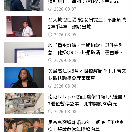
遭判刑」 律師：搶錢先下手是罪
2026-08-07
台大教授性騷擾2女研究生！不服解聘
2年爭4年 結局出爐
2026-08-05
收「重複訂購、定期扣款」郵件先別
急！他掃QR Code想取消 積蓄瞬間
蒸發
2026-08-08
美最高法院6月才阻擋解雇令！川普又
要撤換聯準會理事庫克
2026-08-08
南港LaLaport施工鷹架倒塌1人送醫！
3櫃位暫停營業 北市開罰30萬元
2026-08-08
吳宗憲突認離婚12年 起底「正牌憲
嫂」張葳葳當年隱婚內幕