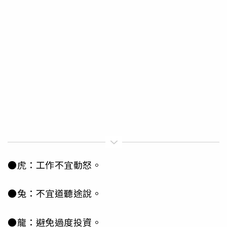
●虎：工作不宜動怒。
●兔：不宜道聽途說。
●龍：避免過度投資。