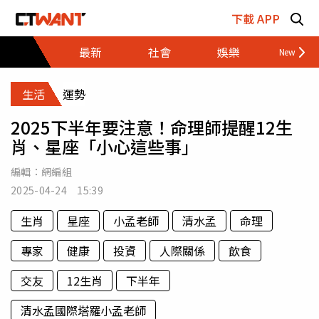
跳至主要內容區塊
下載 APP
最新
社會
娛樂
財經
生活
運勢
2025下半年要注意！命理師提醒12生
肖、星座「小心這些事」
編輯：
網編組
2025-04-24 15:39
生肖
星座
小孟老師
清水孟
命理
專家
健康
投資
人際關係
飲食
交友
12生肖
下半年
清水孟國際塔羅小孟老師