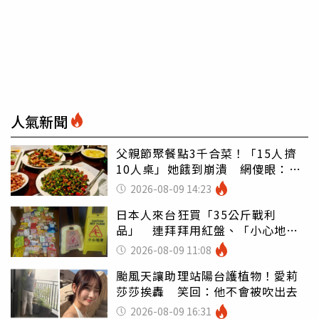
人氣新聞
父親節聚餐點3千合菜！「15人擠
10人桌」她餓到崩潰 網傻眼：讓
店家看笑話
2026-08-09 14:23
日本人來台狂買「35公斤戰利
品」 連拜拜用紅盤、「小心地
滑」告示牌也帶回家
2026-08-09 11:08
颱風天讓助理站陽台護植物！愛莉
莎莎挨轟 笑回：他不會被吹出去
2026-08-09 16:31