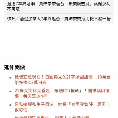
潛逃7年終落網 貴婦奈奈返台「最美調查員」蔡佩汶功
不可沒
快訊／潛逃加拿大7年終返台！貴婦奈奈抵北檢不發一語
延伸閱讀
撿便宜趁現在！日圓再見0.21字頭甜甜價 10萬台
幣多換3.3萬日圓
21歲女突休克昏迷「急送ICU搶命」！醫揪病因傻
眼：每天至少4杯
呂秋遠爆私生子風波 她揭「表面零負評」原因：
很可怕
代課老師吼罵學生 受害人去看身心科