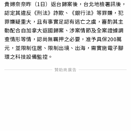
貴婦奈奈昨（1日）返台歸案後，台北地檢署訊後，
認定其違反《刑法》詐欺、《銀行法》等罪嫌，犯
罪嫌疑重大，且有事實足認有逃亡之虞，審酌其主
動配合自加拿大返國歸案、涉案情節及全案證據調
查情形等情，認尚無羈押之必要，准予具保200萬
元，並限制住居、限制出境、出海，需實施電子腳
環之科技設備監控。