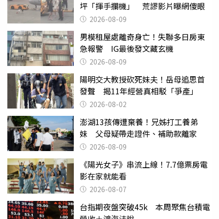
坪「揮手攔機」 荒謬影片曝網傻眼
2026-08-09
男模租屋處離奇身亡！失聯多日房東
急報警 IG最後發文藏玄機
2026-08-09
陽明交大教授砍死妹夫！岳母追思首
發聲 揭11年經營真相駁「爭產」
2026-08-02
澎湖13孩傳遭棄養！兄姊打工養弟
妹 父母疑帶走證件、補助款離家
2026-08-09
《陽光女子》串流上線！7.7億票房電
影在家就能看
2026-08-07
台指期夜盤突破45k 本周聚焦台積電
營收＋鴻海法說