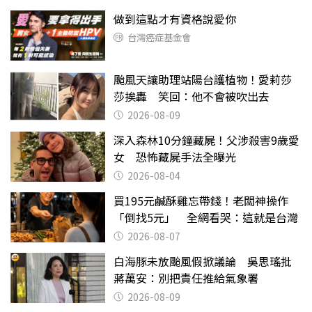
做到這點才有資格說愛你
台灣癌症基金會
颱風天讓助理站陽台護植物！愛莉莎
莎挨轟 笑回：他不會被吹出去
2026-08-09
深入森林10分鐘藏屍！父涉殺害9歲愛
女 恐怖藏屍手法全曝光
2026-08-04
買195元鹹酥雞忘帶錢！老闆神操作
「倒找5元」 全網看哭：這就是台灣
2026-08-07
白海豚未放颱風假掀議論 吳思瑤批
蔣萬安：別把責任推給氣象署
2026-08-09