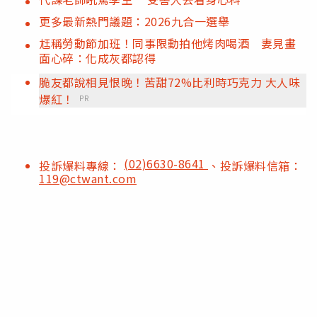
更多最新熱門議題：2026九合一選舉
尪稱勞動節加班！同事限動拍他烤肉喝酒 妻見畫
面心碎：化成灰都認得
脆友都說相見恨晚！苦甜72%比利時巧克力 大人味
爆紅！
PR
(02)6630-8641
投訴爆料專線：
、投訴爆料信箱：
119@ctwant.com