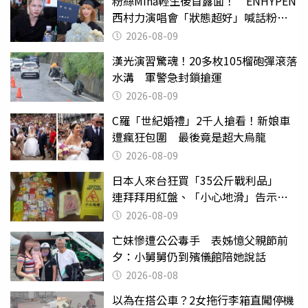
粉絲Mina輕生後首露面！ ENHYPEN
西村力演唱會「狀態超好」喊話粉
絲：我們心意相通
2026-08-09
漢光演習驚魂！20多枚105榴砲彈滾落
水溝 軍警急封鎖搶運
2026-08-09
C羅「世紀婚禮」2千人搶看！新娘車
遭瘋狂包圍 最後竟是超大烏龍
2026-08-09
日本人來台狂買「35公斤戰利品」
連拜拜用紅盤、「小心地滑」告示牌
也帶回家
2026-08-09
亡妹慘遭公公毒手 表姊憶父親節前
夕：小舅舅仍到殯儀館陪她說話
2026-08-08
以為在搭公車？2女拖行李箱直闖停機