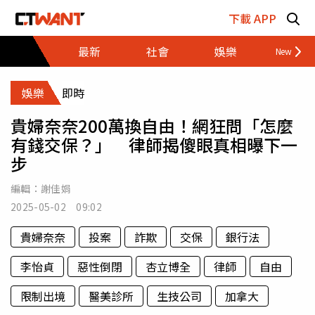
跳至主要內容區塊
下載 APP
最新
社會
娛樂
財經
娛樂
即時
貴婦奈奈200萬換自由！網狂問「怎麼
有錢交保？」 律師揭傻眼真相曝下一
步
編輯：
謝佳娟
2025-05-02 09:02
貴婦奈奈
投案
詐欺
交保
銀行法
李怡貞
惡性倒閉
杏立博全
律師
自由
限制出境
醫美診所
生技公司
加拿大