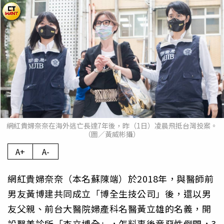
網紅貴婦奈奈在海外逃亡長達7年後，昨（1日）凌晨飛抵台灣投案。
（圖／黃威彬攝）
A+
A-
網紅貴婦奈奈（本名蘇陳端）於2018年，與醫師前
男友黃博建共同成立「博全生技公司」後，還以男
友父親、前台大醫院婦產科名醫黃立雄的名義，開
設醫美診所「杏立博全」，怎料事後竟惡性倒閉，3