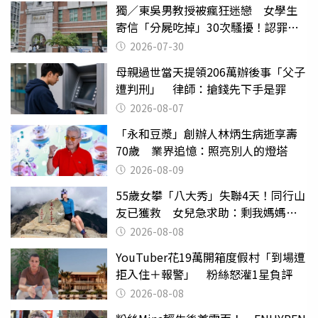
獨／東吳男教授被瘋狂迷戀 女學生
寄信「分屍吃掉」30次騷擾！認罪免
關
2026-07-30
母親過世當天提領206萬辦後事「父子
遭判刑」 律師：搶錢先下手是罪
2026-08-07
「永和豆漿」創辦人林炳生病逝享壽
70歲 業界追憶：照亮別人的燈塔
2026-08-09
55歲女攀「八大秀」失聯4天！同行山
友已獲救 女兒急求助：剩我媽媽還
沒找到
2026-08-08
YouTuber花19萬開箱度假村「到場遭
拒入住＋報警」 粉絲怒灌1星負評
2026-08-08