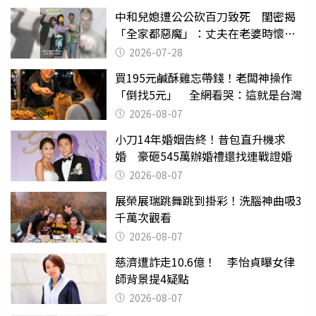
中和兒媳遭公公砍百刀致死 閨密揭
「全家都惡魔」：丈夫在老婆時懷孕
摔東西
2026-07-28
買195元鹹酥雞忘帶錢！老闆神操作
「倒找5元」 全網看哭：這就是台灣
2026-08-07
小刀14年婚姻告終！昔包直升機求
婚 豪砸545萬辦婚禮還找連戰證婚
2026-08-07
展榮展瑞跳舞跳到掛彩！洗腦神曲吸3
千萬次觀看
2026-08-07
慈濟遭詐走10.6億！ 李怡貞曝女律
師背景提4疑點
2026-08-07