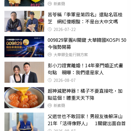
新素簡
苦苓稱「季軍是第四名」還點名區桂
芝 網紅傻眼酸：不是台大中文嗎
2026-07-22
009829掌握AI關鍵 大華韓國KOSPI 50
今強勢開募
大華銀全能行銷方案
彭小刀證實離婚！14年豪門婚正式畫
句點 親曝：我們還是家人
2026-08-07
超神減肥神器！橘子不要直接吃，加
點這個！體重天天下降
新素簡
父逝世也不敢回家！男殺友後躲深山
21年「活得像野人」 1關鍵出面自首
2026-08-07