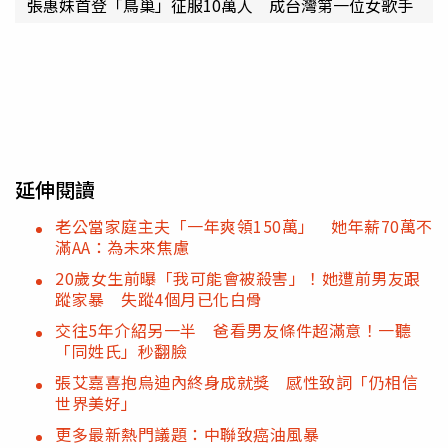
張惠妹首登「鳥巢」征服10萬人 成台灣第一位女歌手
延伸閱讀
老公當家庭主夫「一年爽領150萬」 她年薪70萬不
滿AA：為未來焦慮
20歲女生前曝「我可能會被殺害」！她遭前男友跟
蹤家暴 失蹤4個月已化白骨
交往5年介紹另一半 爸看男友條件超滿意！一聽
「同姓氏」秒翻臉
張艾嘉喜抱烏迪內終身成就獎 感性致詞「仍相信
世界美好」
更多最新熱門議題：中聯致癌油風暴