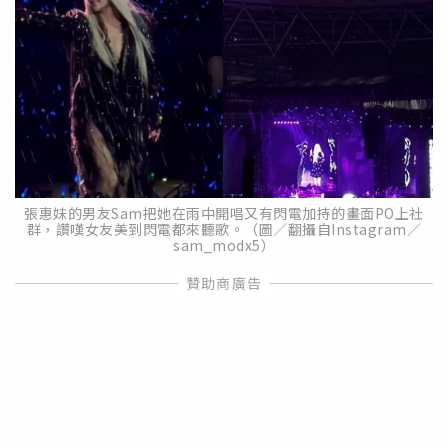
張惠妹的男友Sam把她在雨中開唱又有閃電加持的畫面PO上社
群，讚嘆女友美到閃電都來聽歌。（圖／翻攝自Instagram／
sam_modx5）