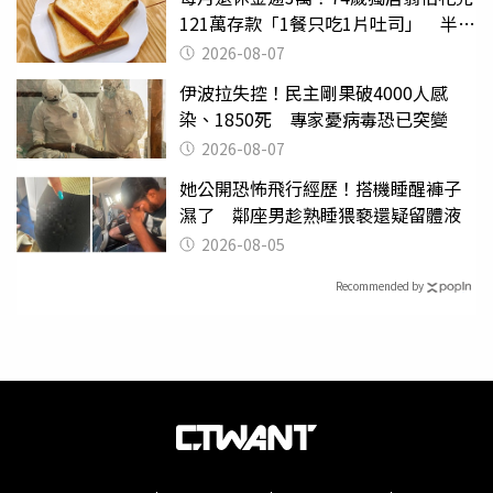
121萬存款「1餐只吃1片吐司」 半年
後暴瘦嚇壞女兒
2026-08-07
伊波拉失控！民主剛果破4000人感
染、1850死 專家憂病毒恐已突變
2026-08-07
她公開恐怖飛行經歷！搭機睡醒褲子
濕了 鄰座男趁熟睡猥褻還疑留體液
2026-08-05
Recommended by