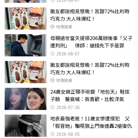
脆友都說相見恨晚！苦甜72%比利時
巧克力 大人味爆紅！
哈根達斯
母親過世當天提領206萬辦後事「父子
遭判刑」 律師：搶錢先下手是罪
2026-08-07
脆友都說相見恨晚！苦甜72%比利時
巧克力 大人味爆紅！
哈根達斯
24歲女做正顎手術變「地包天」鞋拔
子臉 醫竟喊：我喜歡，比較洋氣
2026-07-26
地表最強老爸！11歲女慘遭侵犯 父
「假冒她」騙噁狼上門後連轟2槍復仇
2026-08-05