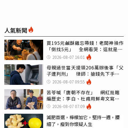
人氣新聞
買195元鹹酥雞忘帶錢！老闆神操作
「倒找5元」 全網看哭：這就是台
灣
2026-08-07 16:01
母親過世當天提領206萬辦後事「父
子遭判刑」 律師：搶錢先下手是
罪
2026-08-07 09:55
苦苓喊「唐朝不存在」 網紅批瞎
編歷史：李白、杜甫用鮮卑文寫
詩？
2026-08-07 07:09
減肥首選，檸檬加它，堅持一週，腰
細了，瘦到你懷疑人生