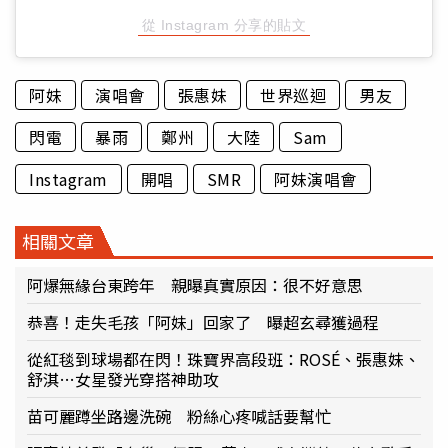
從 Instagram 分享的貼文
阿妹
演唱會
張惠妹
世界巡迴
男友
閃電
暴雨
鄭州
大陸
Sam
Instagram
開唱
SMR
阿妹演唱會
相關文章
阿爆無緣台東跨年 親曝真實原因：很不好意思
恭喜！走失毛孩「阿妹」回家了 曝超玄尋獲過程
從紅毯到球場都在閃！珠寶界高段班：ROSÉ、張惠妹、
舒淇…女星發光穿搭神助攻
苗可麗蹲坐路邊洗碗 粉絲心疼喊話要幫忙