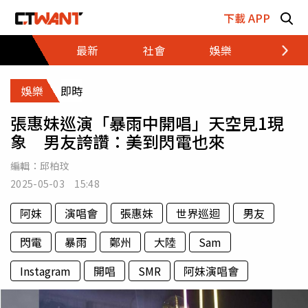
跳至主要內容區塊
下載 APP
最新
社會
娛樂
財經
娛樂
即時
張惠妹巡演「暴雨中開唱」天空見1現
象 男友誇讚：美到閃電也來
編輯：
邱柏玟
2025-05-03 15:48
阿妹
演唱會
張惠妹
世界巡迴
男友
閃電
暴雨
鄭州
大陸
Sam
Instagram
開唱
SMR
阿妹演唱會