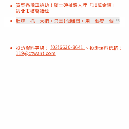
買菜遇飛車搶劫！騎士硬扯路人脖「10萬金鍊」
逃北市遭警追緝
肚腩一抓一大把，只需1個雞蛋，用一個瘦一個
PR
(02)6630-8641
投訴爆料專線：
、投訴爆料信箱：
119@ctwant.com