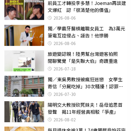
前員工才轉投李多慧！Joeman再談建
文爆紅 認「很清楚他的價值」
2026-08-06
獨／學霸牙醫槓離職女員工 為3萬元
筆電互控侵占、誣告！他慘勝
2026-08-06
旅遊變認親！陸男幫台灣遊客拍照
閒聊驚覺「是失聯大伯」奇蹟重逢
2026-07-18
獨／東吳男教授被瘋狂迷戀 女學生
寄信「分屍吃掉」30次騷擾！認罪免
關
2026-07-30
陽明交大教授砍死妹夫！岳母追思首
發聲 揭11年經營真相駁「爭產」
2026-08-02
每月退休金逾3萬！74歲獨居翁怕花完