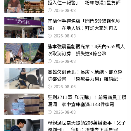
拒入住＋報警」 粉絲怒灌1星負評
2026-08-08
宜蘭伴手禮名店「開門5分鐘麵包秒
殺」 在地人喊：拜託大家別再去
2026-08-03
熊本強震重創觀光業！4天內6.55萬人
次取消訂房 損失逾4億台幣
2026-08-08
高雄欠到台北！長庚、榮總、部立醫
院都受害 「醫療暴力男」離譜紀錄
曝光
2026-08-06
狂刷3711筆「0元購」！前電商員工鑽
漏洞 家中倉庫塞滿1143件家電
2026-08-08
母親過世當天提領206萬辦後事「父子
遭判刑」 律師：搶錢先下手是罪