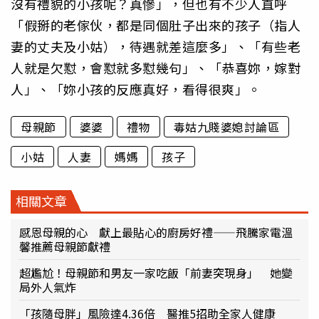
沒有禮貌的小孩呢？真慘」，但也有不少人直呼
「假掰的老傢伙，都是同個肚子出來的孩子（指人
妻的丈夫及小姑），待遇就差這麼多」、「有些老
人就是欠懟，會懟就多懟幾句」、「恭喜妳，嫁對
人」、「妳小孩的反應真好，看得很爽」。
母親節
婆婆
禮物
毒姑九賤婆媳討論區
小姑
人妻
媽媽
孩子
相關文章
感恩母親的心 獻上最貼心的廚房好禮——飛騰家電溫
馨推薦母親節獻禮
超尷尬！母親節和男友一家吃飯「前妻突現身」 她變
局外人氣炸
「孩隨母胖」風險達4.36倍 醫推5招助全家人健康