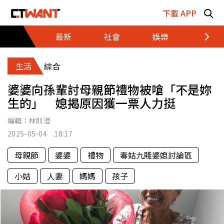
跳至主要內容區塊
下載 APP
最新
社會
娛樂
財經
生活
綜合
婆婆向孫輩討母親節禮物被嗆「不是妳
生的」 媳揭原因獲一票人力挺
編輯：
林則澄
2025-05-04 18:17
母親節
婆婆
禮物
毒姑九賤婆媳討論區
小姑
人妻
媽媽
孩子