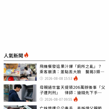
人氣新聞
飛機餐發這果汁爆「廁所之亂」？
乘客崩潰：差點丟大臉 醫揭3類人
別亂喝
2026-08-08 15:53
母親過世當天提領206萬辦後事「父
子遭判刑」 律師：搶錢先下手是
罪
2026-08-07 09:55
亡妹慘遭公公毒手 表姊憶父親節