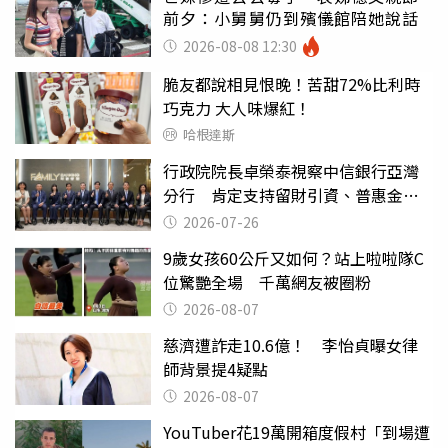
前夕：小舅舅仍到殯儀館陪她說話
2026-08-08 12:30
脆友都說相見恨晚！苦甜72%比利時
巧克力 大人味爆紅！
哈根達斯
行政院院長卓榮泰視察中信銀行亞灣
分行 肯定支持留財引資、普惠金融
政策 以金融力推動國際競爭力
2026-07-26
9歲女孩60公斤又如何？站上啦啦隊C
位驚艷全場 千萬網友被圈粉
2026-08-07
慈濟遭詐走10.6億！ 李怡貞曝女律
師背景提4疑點
2026-08-07
YouTuber花19萬開箱度假村「到場遭