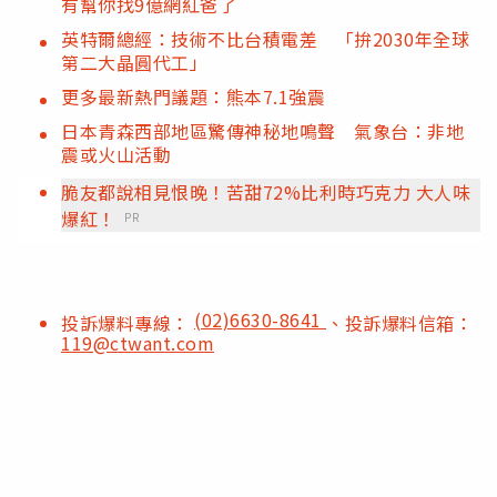
有幫你找9億網紅爸了
英特爾總經：技術不比台積電差 「拚2030年全球
第二大晶圓代工」
更多最新熱門議題：熊本7.1強震
日本青森西部地區驚傳神秘地鳴聲 氣象台：非地
震或火山活動
脆友都說相見恨晚！苦甜72%比利時巧克力 大人味
爆紅！
PR
(02)6630-8641
投訴爆料專線：
、投訴爆料信箱：
119@ctwant.com