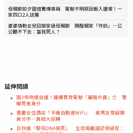
母親節前夕國道驚傳車禍 駕駛不明原因衝入邊坡！一
家四口2人送醫
婆婆情勒女兒回娘家過母親節 開酸親家「作妖」…公
公聽不下去：當我死人？
延伸閱讀
國3保時捷自撞！護欄貫穿駕駛「臟器外露」亡 警
曝死者身分
重慶女住酒店「手機自動連WiFi」 被男友懷疑開
房分手…真相大逆轉
呂秋遠「驗完DNA裝死」 生母揭離譜認領過程：