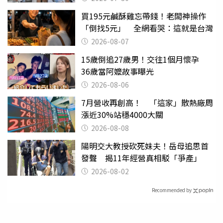
買195元鹹酥雞忘帶錢！老闆神操作
「倒找5元」 全網看哭：這就是台灣
2026-08-07
15歲倒追27歲男！交往1個月懷孕
36歲當阿嬤故事曝光
2026-08-06
7月營收再創高！ 「這家」散熱廠周
漲近30%站穩4000大關
2026-08-08
陽明交大教授砍死妹夫！岳母追思首
發聲 揭11年經營真相駁「爭產」
2026-08-02
Recommended by