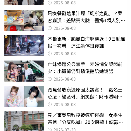
2026-08-08
飛機餐發這果汁爆「廁所之亂」？乘
客崩潰：差點丟大臉 醫揭3類人別亂
喝
2026-08-08
不斷更新／颱風白海豚逼近！9日颱風
假一次看 連江縣停班停課
2026-08-08
亡妹慘遭公公毒手 表姊憶父親節前
夕：小舅舅仍到殯儀館陪她說話
2026-08-08
寬魚營收衰退原因太誠實！「點名王
心凌、楊丞琳」網笑翻：財報透明度
滿分
2026-08-08
獨／東吳男教授被瘋狂迷戀 女學生
寄信「分屍吃掉」30次騷擾！認罪免
關
2026-07-30