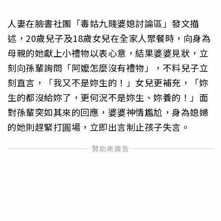
人妻在臉書社團「毒姑九賤婆媳討論區」發文描
述，20歲兒子及18歲女兒在全家人聚餐時，向身為
母親的她獻上小禮物以表心意，結果婆婆見狀，立
刻向孫輩詢問「阿嬤怎麼沒有禮物」，不料兒子立
刻直言，「我又不是妳生的！」女兒更補充，「妳
生的都沒給妳了，更何況不是妳生、妳養的！」面
對孫輩突如其來的回應，婆婆神情尷尬，身為媳婦
的她則趕緊打圓場，立即出言制止孩子失言。