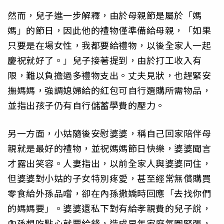
然而，兒子進一步解釋，由於母親節是屬於「媽
媽」的節日，因此他的禮物僅準備給母親，「如果
只要是在場女性，我都要給禮物，以後全家人一起
慶祝就好了。」兒子接著提到，由於打工收入有
限，難以負擔過多禮物支出。丈夫見狀，也趕緊安
撫媽媽，強調媳婦給的紅包可自行選購所需物品，
並指出孩子仍有自行儲蓄學費的壓力。
另一方面，小姑隨後安慰婆婆，稱自己回家陪伴母
親就是最好的禮物，並祝媽媽節日快樂，婆婆聞言
才露出笑容。人妻指出，以前全家人與婆婆同住，
但婆婆對小姑的子女特別疼愛，甚至經常無償購買
零食給外孫品嚐，卻在內孫撒嬌時回應「去找你們
的媽媽要」。婆婆還私下對有給孝親費的兒子說，
內孫想吃點心就要給錢，造成早年家庭氛圍緊張，