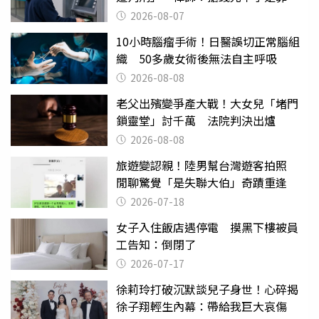
2026-08-07
10小時腦瘤手術！日醫誤切正常腦組
織 50多歲女術後無法自主呼吸
2026-08-08
老父出殯變爭產大戰！大女兒「堵門
鎖靈堂」討千萬 法院判決出爐
2026-08-08
旅遊變認親！陸男幫台灣遊客拍照
閒聊驚覺「是失聯大伯」奇蹟重逢
2026-07-18
女子入住飯店遇停電 摸黑下樓被員
工告知：倒閉了
2026-07-17
徐莉玲打破沉默談兒子身世！心碎揭
徐子翔輕生內幕：帶給我巨大哀傷