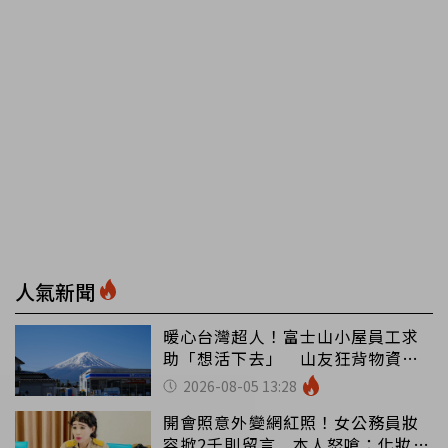
人氣新聞
暖心台灣超人！富士山小屋員工求
助「想活下去」 山友狂背物資上
山：台灣真的是寶島
2026-08-05 13:28
開會照意外變網紅照！女公務員妝
容掀2千則留言 本人怒嗆：化妝有