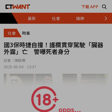
跳至主要內容區塊
下載 APP
最新
社會
娛樂
財經
社會
時事
國3保時捷自撞！護欄貫穿駕駛「臟器
外露」亡 警曝死者身分
記者：
陳穎姍
2025-05-04 13:37