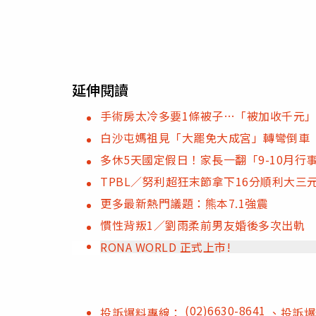
延伸閱讀
手術房太冷多要1條被子…「被加收千元
白沙屯媽祖見「大罷免大成宮」轉彎倒車
多休5天國定假日！家長一翻「9-10月
TPBL／努利超狂末節拿下16分順利大三元
更多最新熱門議題：熊本7.1強震
慣性背叛1／劉雨柔前男友婚後多次出軌
RONA WORLD 正式上市!
(02)6630-8641
投訴爆料專線：
、投訴