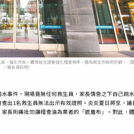
生員、強化作為。體育局允諾會強化稽查頻率。圖為新北市政府外觀。（
／報系資料照）
溺水事件，現場竟無任何救生員，家長情急之下自己跳
被查出1名救生員無法出示有效證照。炎炎夏日將至，議
，家長則痛批勿讓稽查淪為業者的「遮羞布」。對此，