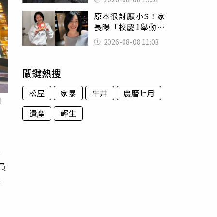
的好累
原本很討厭小S！家
長曝「校慶1舉動」
讓她徹底改觀 網
2026-08-08 11:03
友洗版認證
關鍵熱搜
松屋
家暴
牛丼
農曆七月
圖
遺產
輕生
水
員
體