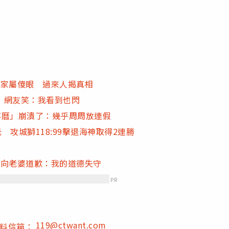
」家屬傻眼 過來人揭真相
 網友笑：我看到也閃
行事曆」崩潰了：幾乎周周放連假
 攻城獅118:99擊退海神取得2連勝
 向老婆道歉：我的道德失守
PR
119@ctwant.com
爆料信箱：