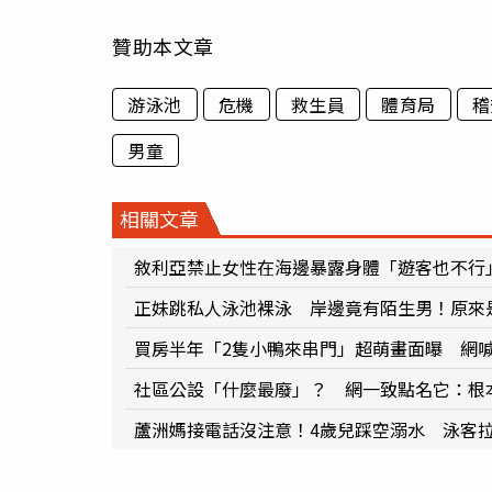
贊助本文章
游泳池
危機
救生員
體育局
稽
男童
相關文章
敘利亞禁止女性在海邊暴露身體「遊客也不行
正妹跳私人泳池裸泳 岸邊竟有陌生男！原來
買房半年「2隻小鴨來串門」超萌畫面曝 網
社區公設「什麼最廢」？ 網一致點名它：根
蘆洲媽接電話沒注意！4歲兒踩空溺水 泳客