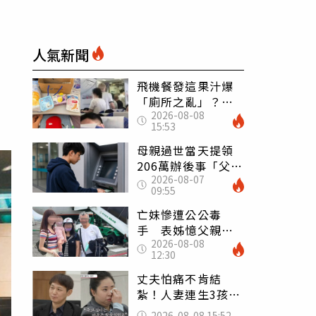
人氣新聞
飛機餐發這果汁爆
「廁所之亂」？乘
2026-08-08
客崩潰：差點丟大
15:53
臉 醫揭3類人別亂
喝
母親過世當天提領
206萬辦後事「父子
2026-08-07
遭判刑」 律師：
09:55
搶錢先下手是罪
亡妹慘遭公公毒
手 表姊憶父親節
2026-08-08
前夕：小舅舅仍到
12:30
殯儀館陪她說話
丈夫怕痛不肯結
紮！人妻連生3孩
控遭家暴淚喊：真
2026-08-08 15:52