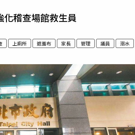
寵物
強化稽查場館救生員
運勢
運動
梅酒
查
上廁所
遮羞布
家長
管理
議員
溺水