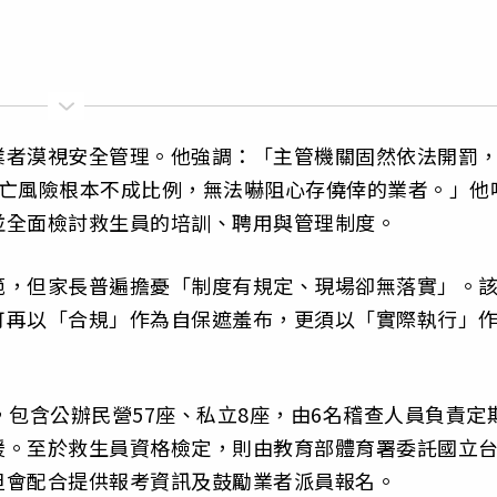
業者漠視安全管理。他強調：「主管機關固然依法開罰
傷亡風險根本不成比例，無法嚇阻心存僥倖的業者。」他
並全面檢討救生員的培訓、聘用與管理制度。
範，但家長普遍擔憂「制度有規定、現場卻無落實」。
可再以「合規」作為自保遮羞布，更須以「實際執行」
，包含公辦民營57座、私立8座，由6名稽查人員負責定
援。至於救生員資格檢定，則由教育部體育署委託國立
但會配合提供報考資訊及鼓勵業者派員報名。