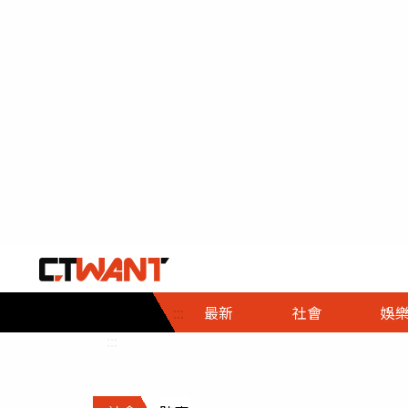
社會首頁
娛樂首頁
財經首頁
政
:::
最新
社會
娛
時事
即時
熱線
:::
直擊
大條
人物
調查
專題
３Ｃ