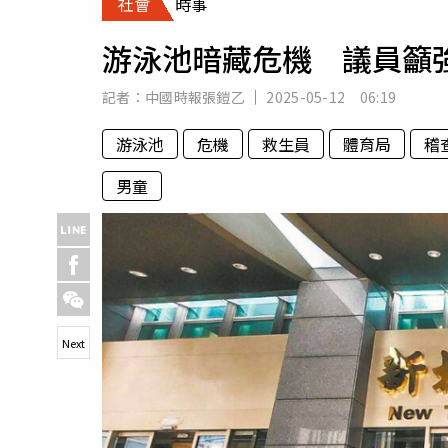
社會
時事
人物
汽車
游泳池暗藏危機 議員籲
專欄
房產新勢力
記者：
中國時報張鎧乙
2025-05-12 06:19
游泳池
危機
救生員
體育局
稽
男童
Next