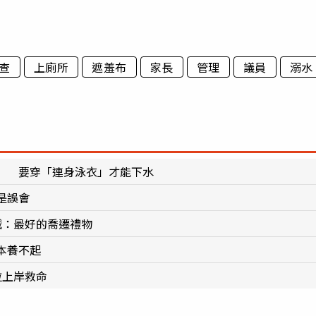
查
上廁所
遮羞布
家長
管理
議員
溺水
」 要穿「連身泳衣」才能下水
是誤會
喊：最好的喬遷禮物
本養不起
拉上岸救命