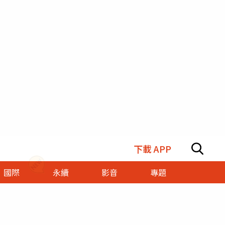
下載 APP
國際
永續
影音
專題