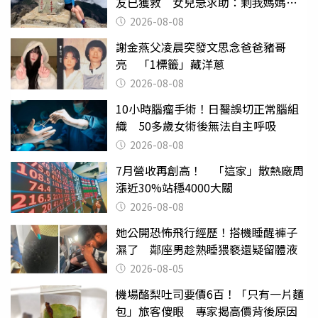
友已獲救 女兒急求助：剩我媽媽還
沒找到
2026-08-08
謝金燕父凌晨突發文思念爸爸豬哥
亮 「1標籤」藏洋蔥
2026-08-08
10小時腦瘤手術！日醫誤切正常腦組
織 50多歲女術後無法自主呼吸
2026-08-08
7月營收再創高！ 「這家」散熱廠周
漲近30%站穩4000大關
2026-08-08
她公開恐怖飛行經歷！搭機睡醒褲子
濕了 鄰座男趁熟睡猥褻還疑留體液
2026-08-05
機場酪梨吐司要價6百！「只有一片麵
包」旅客傻眼 專家揭高價背後原因