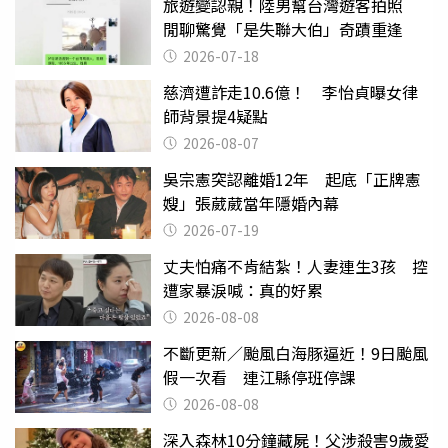
旅遊變認親！陸男幫台灣遊客拍照
閒聊驚覺「是失聯大伯」奇蹟重逢
2026-07-18
慈濟遭詐走10.6億！ 李怡貞曝女律
師背景提4疑點
2026-08-07
吳宗憲突認離婚12年 起底「正牌憲
嫂」張葳葳當年隱婚內幕
2026-07-19
丈夫怕痛不肯結紮！人妻連生3孩 控
遭家暴淚喊：真的好累
2026-08-08
不斷更新／颱風白海豚逼近！9日颱風
假一次看 連江縣停班停課
2026-08-08
深入森林10分鐘藏屍！父涉殺害9歲愛