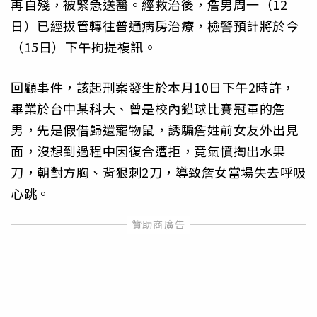
再自殘，被緊急送醫。經救治後，詹男周一（12
日）已經拔管轉往普通病房治療，檢警預計將於今
（15日）下午拘提複訊。
回顧事件，該起刑案發生於本月10日下午2時許，
畢業於台中某科大、曾是校內鉛球比賽冠軍的詹
男，先是假借歸還寵物鼠，誘騙詹姓前女友外出見
面，沒想到過程中因復合遭拒，竟氣憤掏出水果
刀，朝對方胸、背狠刺2刀，導致詹女當場失去呼吸
心跳。