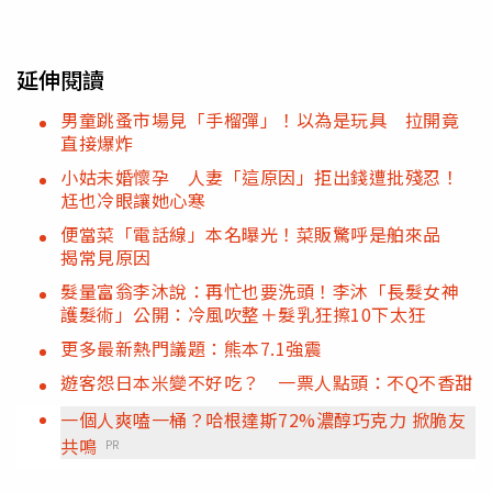
延伸閱讀
男童跳蚤市場見「手榴彈」！以為是玩具 拉開竟
直接爆炸
小姑未婚懷孕 人妻「這原因」拒出錢遭批殘忍！
尪也冷眼讓她心寒
便當菜「電話線」本名曝光！菜販驚呼是舶來品
揭常見原因
髮量富翁李沐說：再忙也要洗頭！李沐「長髮女神
護髮術」公開：冷風吹整＋髮乳狂擦10下太狂
更多最新熱門議題：熊本7.1強震
遊客怨日本米變不好吃？ 一票人點頭：不Q不香甜
一個人爽嗑一桶？哈根達斯72%濃醇巧克力 掀脆友
共鳴
PR