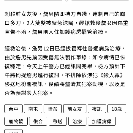
刺殺前女友後，詹男隨即持刀自殘，連刺自己的胸
口多刀，2人雙雙被緊急送醫，經搶救後詹女因傷重
宣告不治，詹男則入住加護病房插管治療。
經救治後，詹男12日已經拔管轉往普通病房治療，
由於詹男先前因受傷無法製作筆錄，如今病情已恢
復穩定，今天上午警方已經訊問完畢，檢方預計下
午將拘提詹男進行複訊，不排除依涉犯《殺人罪》
移送地檢署複訊，後續將釐清其犯案動機，以及是
否為預謀殺人犯案。
台中
南屯
情殺
前女友
複訊
18歲
寵物鼠
復合
移送
治療
加護病房