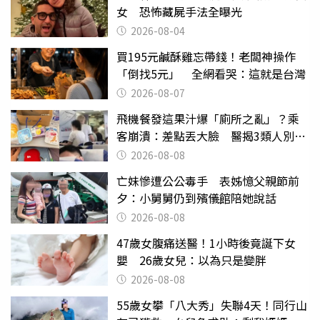
女 恐怖藏屍手法全曝光
2026-08-04
買195元鹹酥雞忘帶錢！老闆神操作
「倒找5元」 全網看哭：這就是台灣
2026-08-07
飛機餐發這果汁爆「廁所之亂」？乘
客崩潰：差點丟大臉 醫揭3類人別亂
喝
2026-08-08
亡妹慘遭公公毒手 表姊憶父親節前
夕：小舅舅仍到殯儀館陪她說話
2026-08-08
47歲女腹痛送醫！1小時後竟誕下女
嬰 26歲女兒：以為只是變胖
2026-08-08
55歲女攀「八大秀」失聯4天！同行山