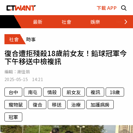
跳至主要內容區塊
下載 APP
最新
社會
娛樂
財經
社會
時事
復合遭拒殘殺18歲前女友！鉛球冠軍今
下午移送中檢複訊
編輯：
謝佳娟
2025-05-15 14:21
台中
南屯
情殺
前女友
複訊
18歲
寵物鼠
復合
移送
治療
加護病房
冠軍