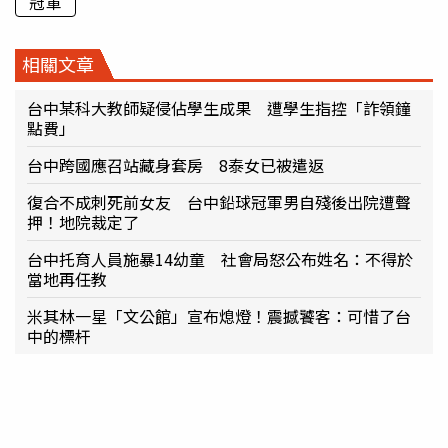
冠軍
相關文章
台中某科大教師疑侵佔學生成果 遭學生指控「詐領鐘
點費」
台中跨國應召站藏身套房 8泰女已被遣返
復合不成刺死前女友 台中鉛球冠軍男自殘後出院遭聲
押！地院裁定了
台中托育人員施暴14幼童 社會局怒公布姓名：不得於
當地再任教
米其林一星「文公館」宣布熄燈！震撼饕客：可惜了台
中的標杆