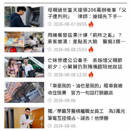
母親過世當天提領206萬辦後事「父
子遭判刑」 律師：搶錢先下手是
罪
2026-08-07 09:55
飛機餐發這果汁爆「廁所之亂」？
乘客崩潰：差點丟大臉 醫揭3類人
別亂喝
2026-08-08 15:53
亡妹慘遭公公毒手 表姊憶父親節
前夕：小舅舅仍到殯儀館陪她說話
2026-08-08 12:30
「車是我的、油也是我的」睡車竟被
收住宿費 官方一句話打臉飯店
2026-08-06
獨／學霸牙醫槓離職女員工 為3萬元
筆電互控侵占、誣告！他慘勝
2026-08-06