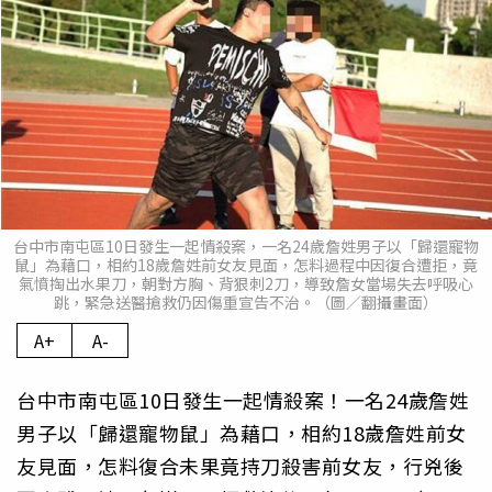
台中市南屯區10日發生一起情殺案，一名24歲詹姓男子以「歸還寵物
鼠」為藉口，相約18歲詹姓前女友見面，怎料過程中因復合遭拒，竟
氣憤掏出水果刀，朝對方胸、背狠刺2刀，導致詹女當場失去呼吸心
跳，緊急送醫搶救仍因傷重宣告不治。（圖／翻攝畫面）
A+
A-
台中市南屯區10日發生一起情殺案！一名24歲詹姓
男子以「歸還寵物鼠」為藉口，相約18歲詹姓前女
友見面，怎料復合未果竟持刀殺害前女友，行兇後