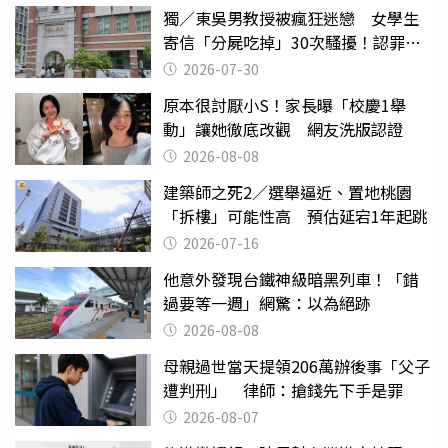
獨／東吳男教授被瘋狂迷戀 女學生
寄信「分屍吃掉」30次騷擾！認罪免
關
2026-07-30
原本很討厭小S！家長曝「校慶1舉
動」讓她徹底改觀 網友洗版認證
2026-08-08
建築師之死2／選舉逼近、置地桃園
「拆樓」可能性高 預估延宕1年起跳
2026-07-16
他意外發現台鐵神級暗黑列車！「錯
過要等一週」網驚：以為絕跡
2026-08-08
母親過世當天提領206萬辦後事「父子
遭判刑」 律師：搶錢先下手是罪
2026-08-07