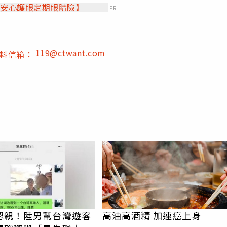
【安心護眼定期眼睛險】
PR
119@ctwant.com
爆料信箱：
PR
認親！陸男幫台灣遊客
高油高酒精 加速癌上身