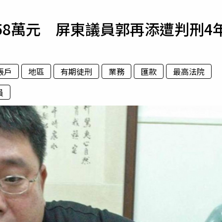
寵物
58萬元 屏東議員郭再添遭判刑4
運勢
運動
梅酒
帳戶
地區
有期徒刑
業務
匯款
最高法院
員