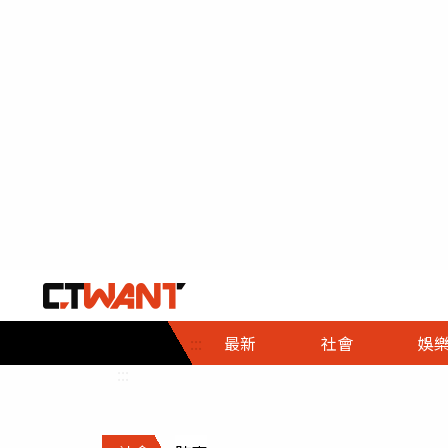
社會首頁
娛樂首頁
財經首頁
政
:::
最新
社會
娛
時事
即時
熱線
:::
直擊
大條
人物
調查
專題
３Ｃ