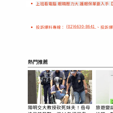
上班看電腦 眼睛壓力大 護眼保單要入手
(02)6630-8641
投訴爆料專線：
、投訴
熱門推薦
陽明交大教授砍死妹夫！岳母
旅遊變