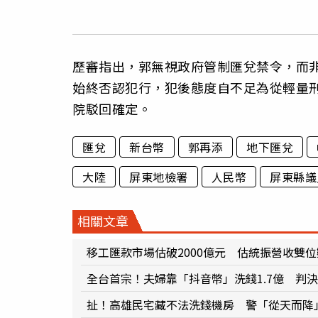
歷審指出，郭無視政府管制匯兌禁令，而
始終否認犯行，犯後態度自不足為從輕量
院駁回確定。
匯兌
新台幣
郭再添
地下匯兌
大陸
屏東地檢署
人民幣
屏東縣議
相關文章
移工匯款市場估破2000億元 估統振營收雙
全台首宗！夫婦靠「抖音幣」洗錢1.7億 判
扯！高雄民宅藏不法洗錢機房 警「從天而降」