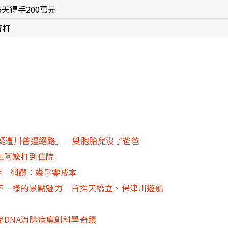
天得手200萬元
毒打
「疑遭川普逼絕路」 雙胞胎兒沒了爸爸
生阿嬤打到住院
潮 網讚：幾乎零成本
不一樣的景點魅力 首推天橋立、保津川遊船
DNA消除病魔創科學奇蹟