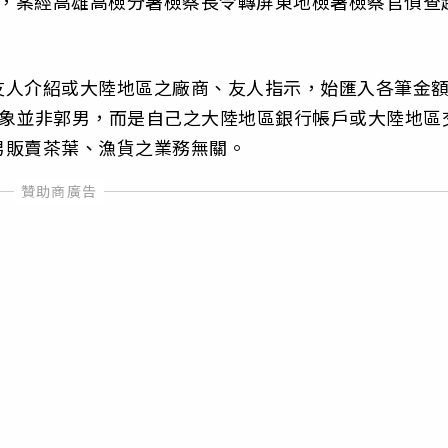
0元，案經高雄高檢分署檢察長令轉屏東地檢署檢察官偵查
友人介紹或大陸地區之廠商、友人指示，始匯入各筆金
對象並非郭男，而是自己之大陸地區銀行帳戶或大陸地區
男販賣茶葉、漁貨之業務無關。