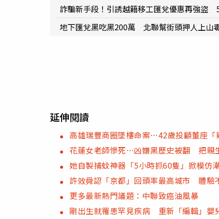
詐騙新手段！引誘越籍移工匯兌優惠再強盜 5
地下匯兌黑吃黑200萬 北聯幫街頭押人上山
延伸閱讀
高雄瑞豐商圈墜樓命案…42歲投顧董座
花蓮女老師慘死…凶嫌黑歷史被翻 把親
她自製捕蚊神器「5小時抓60隻」掀模仿
許效舜認「京都」回頭率最高城市 體驗
更多最新熱門議題：中聯致癌油風暴
剛出生就罹患罕見疾病 重新「編輯」嬰兒