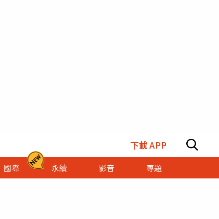
下載 APP
國際
永續
影音
專題