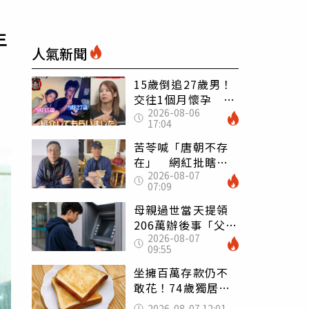
年
人氣新聞
15歲倒追27歲男！
交往1個月懷孕 36
2026-08-06
歲當阿嬤故事曝光
17:04
苦苓喊「唐朝不存
在」 網紅批瞎編
2026-08-07
歷史：李白、杜甫
07:09
用鮮卑文寫詩？
母親過世當天提領
206萬辦後事「父子
2026-08-07
遭判刑」 律師：
09:55
搶錢先下手是罪
坐擁百萬存款仍不
敢花！74歲獨居翁
「1餐只吃1片吐
2026-08-07 12:01