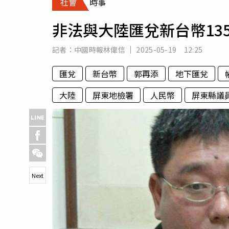
社會
時事
人物
汽車
非法與大陸匯兌新台幣13
專欄
房產新勢力
記者：
中國時報林偉信
2025-05-19 12:25
匯兌
新台幣
郭再添
地下匯兌
大陸
屏東地檢署
人民幣
屏東縣議
Next