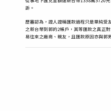
從事地下匯兌金額達新台幣1358萬572
訴。
歷審認為，證人證稱匯款過程只是單純受
之新台幣到郭的2帳戶，其等匯款之真正
易往來之廠商、親友，且匯款原因亦與郭