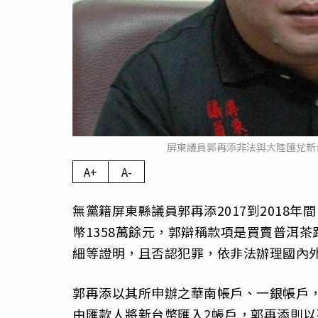
屏東議員郭再添非法與大陸匯兌新台
A+
A-
無黨籍屏東縣議員郭再添2017到2018
幣1358萬餘元，郭辯稱款項是買賣普洱
細等證明，且否認犯罪，依非法辦理國內
郭再添以其所申辦之華南帳戶、一銀帳戶
由匯款人將新台幣匯入2帳戶，郭再添則