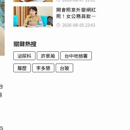
司」 半年後暴瘦
開會照意外變網紅
嚇壞女兒
照！女公務員妝容
掀2千則留言 本人
2026-08-05 22:43
怒嗆：化妝有錯嗎
關鍵熱搜
泌尿科
許景瀚
台中地檢署
履歷
李多慧
台玻
台
明
，
戶