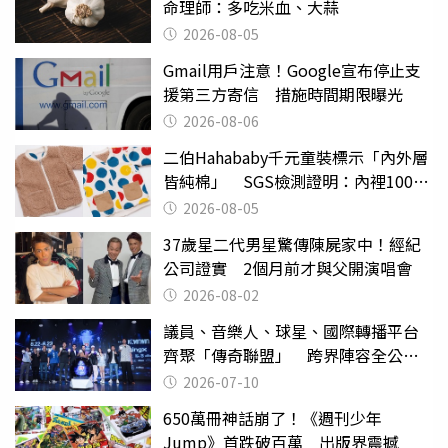
命理師：多吃米血、大蒜
2026-08-05
Gmail用戶注意！Google宣布停止支
援第三方寄信 措施時間期限曝光
2026-08-06
二伯Hahababy千元童裝標示「內外層
皆純棉」 SGS檢測證明：內裡100%
聚酯纖維
2026-08-05
37歲星二代男星驚傳陳屍家中！經紀
公司證實 2個月前才與父開演唱會
2026-08-02
議員、音樂人、球星、國際轉播平台
齊聚「傳奇聯盟」 跨界陣容全公
開 劍指亞洲新傳奇聯賽
2026-07-10
650萬冊神話崩了！《週刊少年
Jump》首跌破百萬 出版界震撼