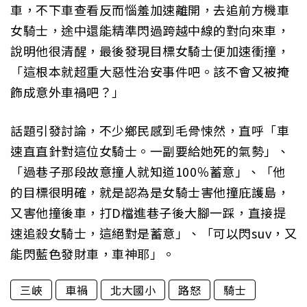
車，不下車查看反而惱羞加速離開，去追前方機車
女騎士，途中還能精準閃過跨越中線的對向來車，
說明他很清醒，最後發現目標女騎士便加速衝撞，
「這根本就超重大惡性治安事件吧。該不會又被掩
飾成意外車禍吧？」
話題引發討論，不少鄉民感到毛骨悚然，直呼「車
速直直針對這位女騎士。一副要給她死的氣勢」、
「過巷子那段故意撞人就知道100％蓄意」、「他
的目標很明確，就是認為是女騎士害他撞庇護島，
又害他撞後車，打D檔進巷子後大腳一踩，直接提
速追殺女騎士，這絕對是蓄意」、「可以閃suv，又
能閃藍色發財車，車神耶」。
三峽
車禍
北大國小
路怒
騎士