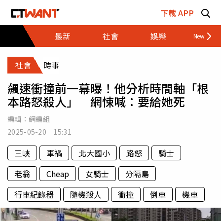
跳至主要內容區塊
下載 APP
最新
社會
娛樂
財經
社會
時事
飆速衝撞前一幕曝！他分析時間軸「根
本路怒殺人」 網悚喊：要給她死
編輯：
網編組
2025-05-20 15:31
三峽
車禍
北大國小
路怒
騎士
老翁
Cheap
女騎士
分隔島
行車紀錄器
隨機殺人
衝撞
倒車
機車