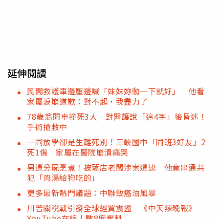
延伸閱讀
民間救護車邊壓邊喊「妹妹妳動一下就好」 他看
家屬淚崩道歉：對不起，我盡力了
78歲翁開車撞死3人 對醫護說「這4字」後昏迷！
手術搶救中
一同放學卻是生離死別！三峽國中「同班3好友」2
死1傷 家屬在醫院崩潰痛哭
男遭分屍烹煮！披薩店老闆涉案遭逮 他竟串通共
犯「肉湯給狗吃的」
更多最新熱門議題：中聯致癌油風暴
川普關稅戰引發全球經貿震盪 《中天辣晚報》
YouTube在線人數8度奪魁