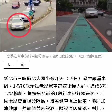
余翁在肇事前曾自撞分隔島，隨即加速駛離。（圖／翻攝畫面）
A+
A-
新北市三峽區北大國小旁昨天（19日）發生嚴重車
禍。1名78歲余姓老翁駕車高速衝撞人群，造成3死
12傷慘劇。根據事發前的1段行車紀錄器畫面，可
見余翁曾自撞分隔島，接著倒車撞上後車，隨即加
速駛離，然而他並未飲酒，釀禍原因成謎。對此，