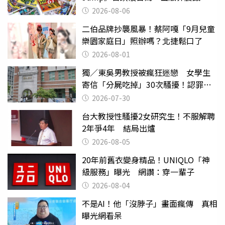
2026-08-06
二伯品牌抄襲風暴！蔡阿嘎「9月兒童
樂園家庭日」照辦嗎？北捷鬆口了
2026-08-01
獨／東吳男教授被瘋狂迷戀 女學生
寄信「分屍吃掉」30次騷擾！認罪免
關
2026-07-30
台大教授性騷擾2女研究生！不服解聘
2年爭4年 結局出爐
2026-08-05
20年前舊衣變身精品！UNIQLO「神
級服務」曝光 網讚：穿一輩子
2026-08-04
不是AI！他「沒脖子」畫面瘋傳 真相
曝光網看呆