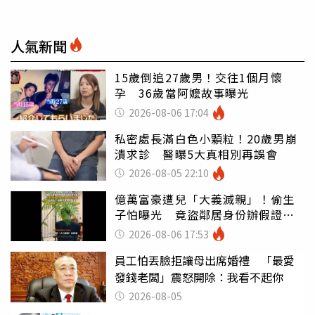
人氣新聞
15歲倒追27歲男！交往1個月懷
孕 36歲當阿嬤故事曝光
2026-08-06 17:04
私密處長滿白色小顆粒！20歲男崩
潰求診 醫曝5大真相別再誤會
2026-08-05 22:10
億萬富豪遭兒「大義滅親」！偷生
子怕曝光 竟盜鄰居身份辦假證落
戶
2026-08-06 17:53
員工怕丟臉拒讓母出席婚禮 「最愛
發錢老闆」震怒開除：我看不起你
2026-08-05