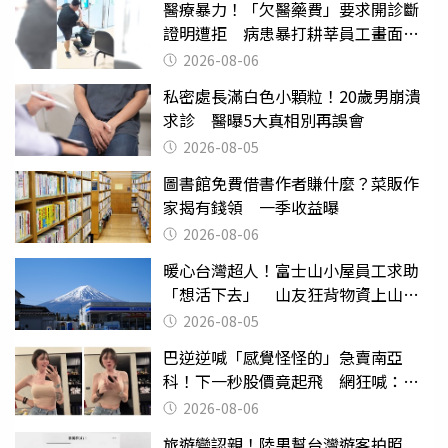
醫療暴力！「欠醫藥費」要求開診斷
證明遭拒 病患暴打耕莘員工畫面曝
光
2026-08-06
私密處長滿白色小顆粒！20歲男崩潰
求診 醫曝5大真相別再誤會
2026-08-05
圖書館免費借書作者賺什麼？菜販作
家揭有錢領 一季收益曝
2026-08-06
暖心台灣超人！富士山小屋員工求助
「想活下去」 山友狂背物資上山：
台灣真的是寶島
2026-08-05
巴逆逆喊「感覺怪怪的」急賣南亞
科！下一秒股價竟起飛 網狂喊：大V
天龍
2026-08-06
旅遊變認親！陸男幫台灣遊客拍照