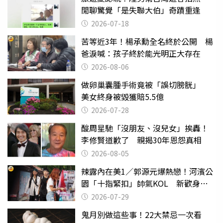
閒聊驚覺「是失聯大伯」奇蹟重逢
2026-07-18
苦等近3年！楊承勳全名終於公開 楊
爸淚喊：孩子終於能光明正大存在
2026-08-06
做卵巢囊腫手術竟被「誤切膀胱」
美女終身被毀獲賠5.5億
2026-07-28
酸周星馳「沒朋友、沒兒女」挨轟！
李修賢道歉了 親揭30年恩怨真相
2026-08-05
辣露內在美1／郭源元爆熱戀！河濱公
園「十指緊扣」帥氣KOL 新歡身份
曝光
2026-07-29
鬼月別做這些事！22大禁忌一次看