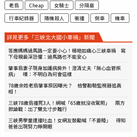
老翁
Cheap
女騎士
分隔島
行車紀錄器
隨機殺人
衝撞
倒車
機車
詳見更多「三峽北大國小車禍」新聞
答應媽媽過馬路一定要小心！楊皓如痛心三峽車禍 寫
下母親最深恐懼：過馬路也不能安心
肇事翁妻子現身加護病房外！澄清丈夫「無心血管疾
病」 嘆：不明白為何會這樣
78歲余姓老翁肇事原因曝光？ 檢警勘驗監視器追真
相！
三峽78歲翁撞死3人！網喊「65歲就沒收駕照」 兩方
掀論戰：出了雙北寸步難行
三峽男學童遭撞吐血！女網友鼓勵喊「不要睡」 得知
爸爸出現努力睜開眼