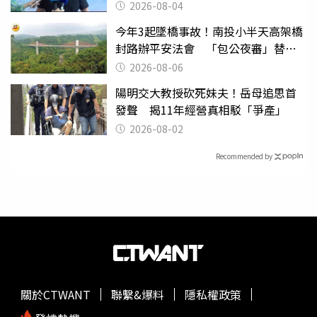
2026-08-04
今年3起墜橋事故！南投小半天高架橋
封路辦平安法會 「包公夜審」替亡
魂伸冤
2026-08-06
陽明交大教授砍死妹夫！岳母追思首
發聲 揭11年經營真相駁「爭產」
2026-08-02
Recommended by
關於CTWANT
聯繫&爆料
隱私權政策