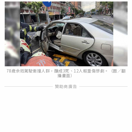
78歲余姓駕駛衝撞人群，釀成3死、12人輕重傷慘劇。（圖／翻
攝畫面）