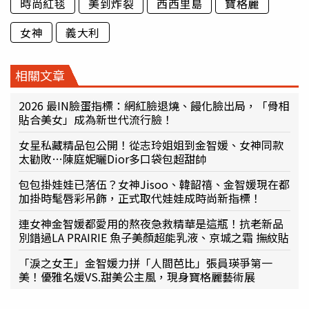
時尚紅毯
美到炸裂
西西里島
寶格麗
女神
義大利
相關文章
2026 最IN臉蛋指標：網紅臉退燒、饅化臉出局，「骨相
貼合美女」成為新世代流行臉！
女星私藏精品包公開！從志玲姐姐到金智媛、女神同款
太勸敗…陳庭妮曬Dior多口袋包超甜帥
包包掛娃娃已落伍？女神Jisoo、韓韶禧、金智媛現在都
加掛時髦唇彩吊飾，正式取代娃娃成時尚新指標！
連女神金智媛都愛用的熬夜急救精華是這瓶！抗老新品
別錯過LA PRAIRIE 魚子美顏超能乳液、京城之霜 撫紋貼
「淚之女王」金智媛力拼「人間芭比」張員瑛爭第一
美！優雅名媛VS.甜美公主風，現身寶格麗藝術展