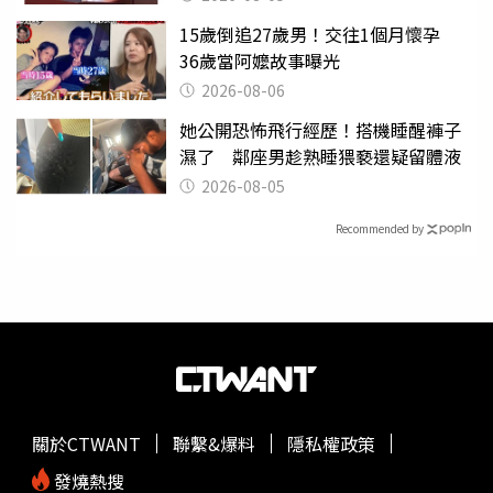
15歲倒追27歲男！交往1個月懷孕
36歲當阿嬤故事曝光
2026-08-06
她公開恐怖飛行經歷！搭機睡醒褲子
濕了 鄰座男趁熟睡猥褻還疑留體液
2026-08-05
Recommended by
關於CTWANT
聯繫&爆料
隱私權政策
發燒熱搜