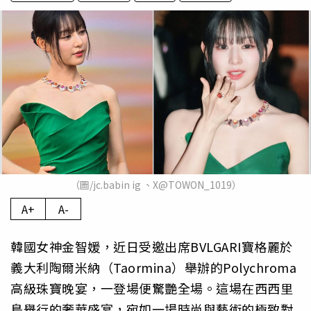
（圖/jc.babin ig 、X@TOWON_1019）
A+
A-
韓國女神金智媛，近日受邀出席BVLGARI寶格麗於
義大利陶爾米納（Taormina）舉辦的Polychroma
高級珠寶晚宴，一登場便驚艷全場。這場在西西里
島舉行的奢華盛宴，宛如一場時尚與藝術的極致對