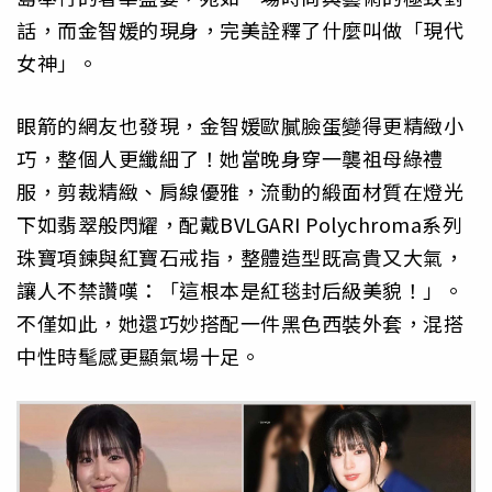
話，而金智媛的現身，完美詮釋了什麼叫做「現代
女神」。
眼箭的網友也發現，金智媛歐膩臉蛋變得更精緻小
巧，整個人更纖細了！她當晚身穿一襲祖母綠禮
服，剪裁精緻、肩線優雅，流動的緞面材質在燈光
下如翡翠般閃耀，配戴BVLGARI Polychroma系列
珠寶項鍊與紅寶石戒指，整體造型既高貴又大氣，
讓人不禁讚嘆：「這根本是紅毯封后級美貌！」。
不僅如此，她還巧妙搭配一件黑色西裝外套，混搭
中性時髦感更顯氣場十足。