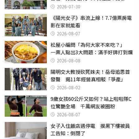
關
2026-07-30
《陽光女子》串流上線！7.7億票房電
影在家就能看
2026-08-07
松屋小編問「為何大家不來吃？」
一票人點出3大問題：滿手好牌打到爛
2026-08-08
陽明交大教授砍死妹夫！岳母追思首
發聲 揭11年經營真相駁「爭產」
2026-08-02
9歲女孩60公斤又如何？站上啦啦隊C
位驚艷全場 千萬網友被圈粉
2026-08-07
女子入住飯店遇停電 摸黑下樓被員
工告知：倒閉了