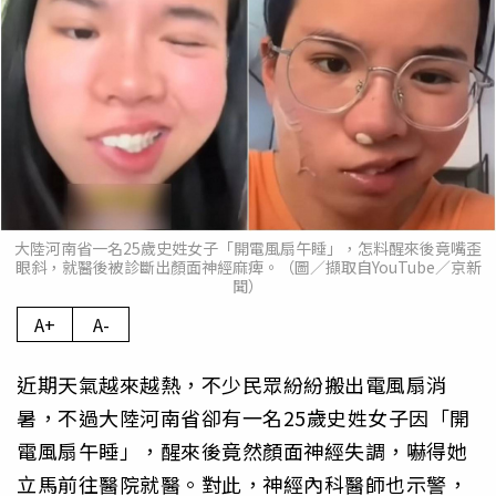
大陸河南省一名25歲史姓女子「開電風扇午睡」，怎料醒來後竟嘴歪
眼斜，就醫後被診斷出顏面神經麻痺。（圖／擷取自YouTube／京新
聞）
A+
A-
近期天氣越來越熱，不少民眾紛紛搬出電風扇消
暑，不過大陸河南省卻有一名25歲史姓女子因「開
電風扇午睡」，醒來後竟然顏面神經失調，嚇得她
立馬前往醫院就醫。對此，神經內科醫師也示警，