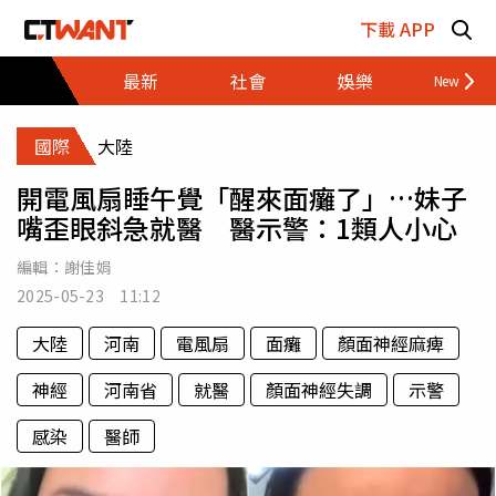
跳至主要內容區塊
下載 APP
最新
社會
娛樂
財經
國際
大陸
開電風扇睡午覺「醒來面癱了」…妹子
嘴歪眼斜急就醫 醫示警：1類人小心
編輯：
謝佳娟
2025-05-23 11:12
大陸
河南
電風扇
面癱
顏面神經麻痺
神經
河南省
就醫
顏面神經失調
示警
感染
醫師