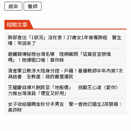
感染
醫師
相關文章
肺部查出「1狀況」沒在意！27歲女1年後罹肺癌 醫生
嘆：早該來了
趙麗穎傳秘戀台灣名導 陸網瘋問「這算官宣戀情
嗎」！她爆粗口嗆：算你妹
清查軍公教涉大陸身分證、戶籍！基層教師半年內簽7次
具結書 全教產：政府嚴重擾民
王耀慶自爆片酬跌至「地板價」 挑戰王心凌〈愛你〉
力推台灣演員「便宜又好用」
女子收結婚聘金秒分手男友 警一查她已婚生2孩狠揭：
真詐財