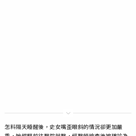
怎料隔天睡醒後，史女嘴歪眼斜的情況卻更加嚴
重，她趕緊前往醫院就醫，經醫師檢查後被確診為