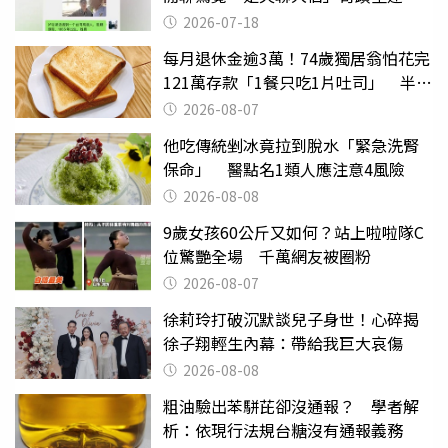
2026-07-18
每月退休金逾3萬！74歲獨居翁怕花完
121萬存款「1餐只吃1片吐司」 半年
後暴瘦嚇壞女兒
2026-08-07
他吃傳統剉冰竟拉到脫水「緊急洗腎
保命」 醫點名1類人應注意4風險
2026-08-08
9歲女孩60公斤又如何？站上啦啦隊C
位驚艷全場 千萬網友被圈粉
2026-08-07
徐莉玲打破沉默談兒子身世！心碎揭
徐子翔輕生內幕：帶給我巨大哀傷
2026-08-08
粗油驗出苯駢芘卻沒通報？ 學者解
析：依現行法規台糖沒有通報義務