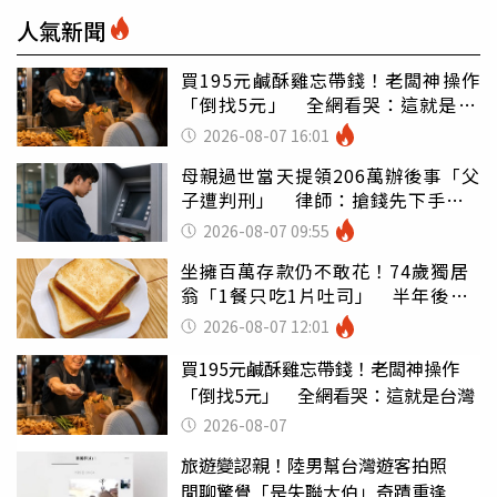
人氣新聞
買195元鹹酥雞忘帶錢！老闆神操作
「倒找5元」 全網看哭：這就是台
灣
2026-08-07 16:01
母親過世當天提領206萬辦後事「父
子遭判刑」 律師：搶錢先下手是
罪
2026-08-07 09:55
坐擁百萬存款仍不敢花！74歲獨居
翁「1餐只吃1片吐司」 半年後暴
瘦嚇壞女兒
2026-08-07 12:01
買195元鹹酥雞忘帶錢！老闆神操作
「倒找5元」 全網看哭：這就是台灣
2026-08-07
旅遊變認親！陸男幫台灣遊客拍照
閒聊驚覺「是失聯大伯」奇蹟重逢