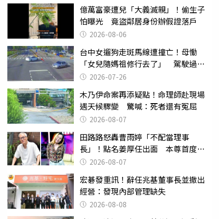
億萬富豪遭兒「大義滅親」！偷生子
怕曝光 竟盜鄰居身份辦假證落戶
2026-08-06
台中女遛狗走斑馬線遭撞亡！母慟
「女兒隨媽祖修行去了」 駕駛過失
致死判9月
2026-07-26
木乃伊命案再添疑點！命理師赴現場
遇天候驟變 驚喊：死者還有冤屈
2026-08-07
田路路怒轟曹雨婷「不配當理事
長」！點名姜厚任出面 本尊首度回
應了
2026-08-07
宏碁發重訊！辭任兆基董事長並撤出
經營：發現內部管理缺失
2026-08-08