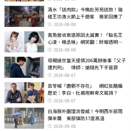
清水「送肉粽」今晚赴芳苑送煞！強
碰王功漁火節上千遊客 喪家回應了
2026-08-08
寬魚營收衰退原因太誠實！「點名王
心凌、楊丞琳」網笑翻：財報透明度
滿分
2026-08-08
母親過世當天提領206萬辦後事「父子
遭判刑」 律師：搶錢先下手是罪
2026-08-07
苦苓喊「唐朝不存在」 網紅批瞎編
歷史：李白、杜甫用鮮卑文寫詩？
2026-08-07
白海豚外圍環流發威！今明西半部雨
彈來襲 東部慎防37度高溫
2026-08-08