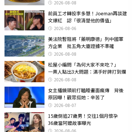
2026-08-08
前員工才轉投李多慧！Joeman再談建
文爆紅 認「很清楚他的價值」
2026-08-06
美法院暫阻將「藥明康德」列中國軍
方企業 批五角大廈證據不準確
2026-08-08
松屋小編問「為何大家不來吃？」
一票人點出3大問題：滿手好牌打到爛
2026-08-08
女主播鏡頭前打瞌睡畫面瘋傳 背後
原因曝！觀眾挺她：辛苦了
2026-08-07
15歲倒追27歲男！交往1個月懷孕
36歲當阿嬤故事曝光
2026-08-06