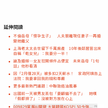
延伸閱讀
不倫岳母「懷孕生子」 人夫狠離現任妻子…再婚
變她繼父
上海老太太去世留下千萬房產 10年後鄰居冒出來
自稱「乾女兒」：我要分一半！
論及婚嫁…女友狂開條件占便宜 未來岳母「1句
話」他秒看清
因「2月僅28天」被多扣2天薪水！ 家政阿姨告上
法院：我要拿回我的錢和尊嚴
更多最新熱門議題：中聯致癌油風暴
出國前一天被男友丟包「要顧貓不去了」 她嘆
「假都排了」：沒被對方放在心上
009829掌握AI關鍵 大華韓國KOSPI 50今強...
PR