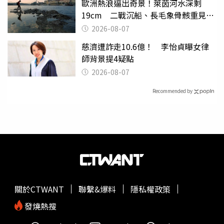
歐洲熱浪逼出奇景！萊茵河水深剩
19cm 二戰沉船、長毛象骨骸重見天
日
2026-08-07
慈濟遭詐走10.6億！ 李怡貞曝女律
師背景提4疑點
2026-08-07
Recommended by
關於CTWANT
聯繫&爆料
隱私權政策
發燒熱搜