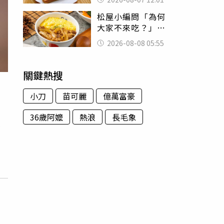
司」 半年後暴瘦
松屋小編問「為何
嚇壞女兒
大家不來吃？」
一票人點出3大問
2026-08-08 05:55
題：滿手好牌打到
爛
關鍵熱搜
小刀
苗可麗
億萬富豪
36歲阿嬤
熱浪
長毛象
化