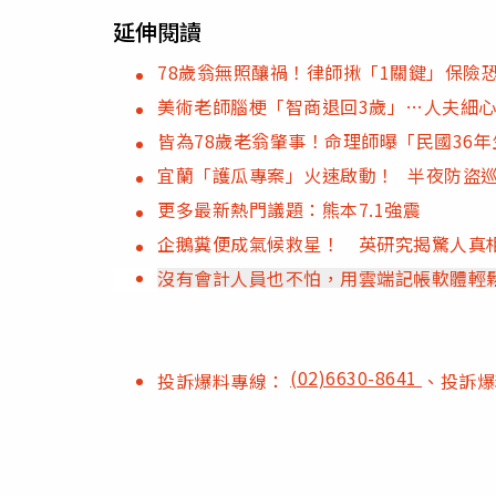
延伸閱讀
78歲翁無照釀禍！律師揪「1關鍵」保險
美術老師腦梗「智商退回3歲」…人夫細心
皆為78歲老翁肇事！命理師曝「民國36
宜蘭「護瓜專案」火速啟動！ 半夜防盜
更多最新熱門議題：熊本7.1強震
企鵝糞便成氣候救星！ 英研究揭驚人真
沒有會計人員也不怕，用雲端記帳軟體輕
(02)6630-8641
投訴爆料專線：
、投訴