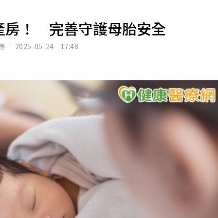
寵物
產房！ 完善守護母胎安全
運勢
運動
導
2025-05-24 17:48
梅酒