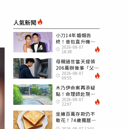
人氣新聞
小刀14年婚姻告
終！昔包直升機求
2026-08-07
婚 豪砸545萬辦婚
18:38
禮還找連戰證婚
母親過世當天提領
206萬辦後事「父子
2026-08-07
遭判刑」 律師：
09:55
搶錢先下手是罪
木乃伊命案再添疑
點！命理師赴現場
2026-08-07
遇天候驟變 驚
22:07
喊：死者還有冤屈
坐擁百萬存款仍不
敢花！74歲獨居翁
「1餐只吃1片吐
2026-08-07 12:01