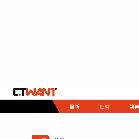
社會首頁
娛樂首頁
財經首頁
政
:::
最新
社會
娛
時事
即時
熱線
:::
直擊
大條
人物
調查
專題
３Ｃ