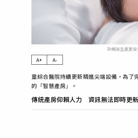
孕媽咪生產更安
A+
A-
童綜合醫院持續更新精進尖端設備，為了
的「智慧產房」。
傳統產房仰賴人力 資訊無法即時更