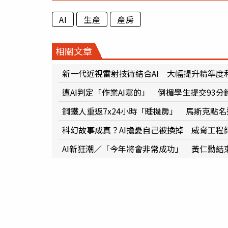
AI
生產
產房
相關文章
新一代近視雷射技術結合AI 大幅提升精準度
遭AI判定「作業AI寫的」 倒楣學生提交93
鋼鐵人重返7x24小時「睡機房」 馬斯克點名
科幻故事成真？AI擔憂自己被換掉 威脅工程
AI新狂潮／「今年將會非常成功」 黃仁勳結