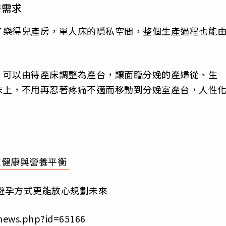
婦需求
了樂得兒產房，單人床的隱私空間，整個生產過程也能
，可以由待產床調整為產台，讓面臨分娩的產婦從、生
床上，不用再忍著疼痛不適而移動到分娩室產台，人性
道健康與營養平衡
避孕方式更能放心規劃未來
news.php?id=65166