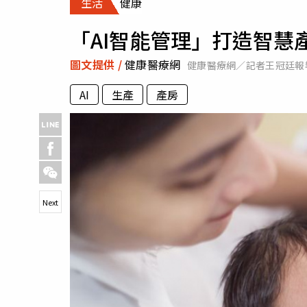
生活
健康
人物
汽車
「AI智能管理」打造智慧
專欄
房產新勢力
圖文提供 /
健康醫療網
健康醫療網／記者王冠廷報
AI
生產
產房
Next