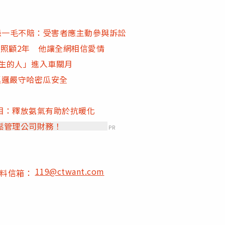
恐一毛不賠：受害者應主動參與訴訟
照顧2年 他讓全網相信愛情
年生的人」進入車關月
巡邏嚴守哈密瓜安全
相：釋放氨氣有助於抗暖化
鬆管理公司財務！
PR
119@ctwant.com
爆料信箱：