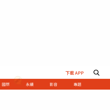
下載 APP
國際
永續
影音
專題