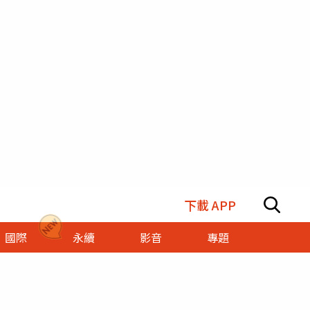
下載 APP
國際
永續
影音
專題