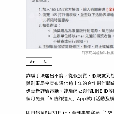
刑事局與趨勢科技攜手
A+
A-
詐騙手法層出不窮，從假投資、假親友到
與刑事局今宣布深化逾十年的合作夥伴關
步更新詐騙電話、詐騙網址與假LINE I
個月免費「AI防詐達人」App試用活動
即日起至8月31日止，至刑事警察局「165 