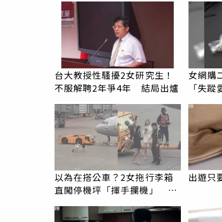
台大教授性騷擾2女研究生！
女網購
不服解聘2年爭4年 結局出爐
「失蹤
是閨密
PR
以為在搭公車？2女拖行李箱
出遊只
直闖停機坪「揮手攔機」 荒
謬影片曝網傻眼
PR