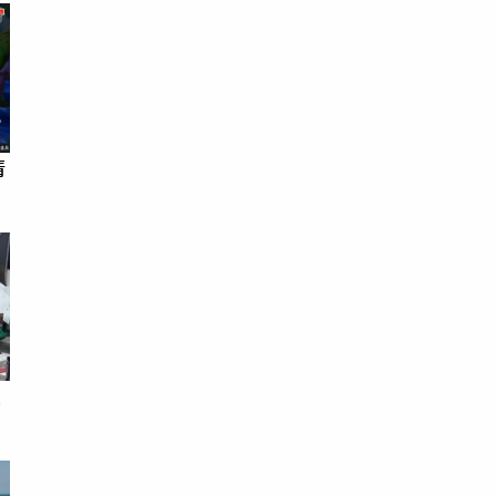
清
父
館