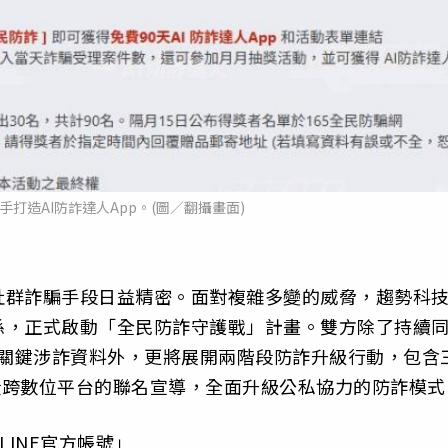
打造AI防詐達人App。(圖／翻攝畫面)
社群詐騙手段日益精密。面對複雜多變的威脅，趨勢科
係，正式啟動「全民防詐守護戰」計畫。雙方除了持續
D等關鍵涉詐資料外，更將展開兩階段防詐升級行動，包含
及橫跨數位平台的聯名宣導，全面升級公私協力的防詐模式
LINE官方帳號」