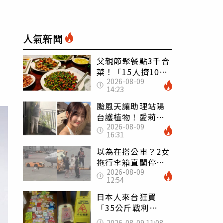
人氣新聞
父親節聚餐點3千合
菜！「15人擠10人
2026-08-09
桌」她餓到崩潰
14:23
網傻眼：讓店家看
笑話
颱風天讓助理站陽
台護植物！愛莉莎
2026-08-09
莎挨轟 笑回：他
16:31
不會被吹出去
以為在搭公車？2女
拖行李箱直闖停機
2026-08-09
坪「揮手攔機」
12:54
荒謬影片曝網傻眼
日本人來台狂買
「35公斤戰利
品」 連拜拜用紅
2026-08-09 11:08