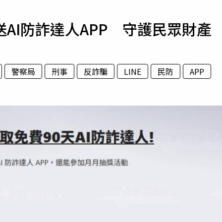
寵物
AI防詐達人APP 守護民眾財產
運勢
運動
梅酒
警察局
刑事
反詐騙
LINE
民防
APP