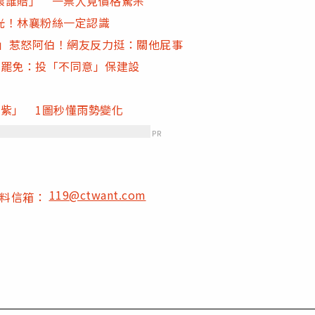
壞誰賠」 一票人見價格驚呆
光！林襄粉絲一定認識
為」惹怒阿伯！網友反力挺：關他屁事
大罷免：投「不同意」保建設
紫」 1圖秒懂雨勢變化
PR
119@ctwant.com
爆料信箱：