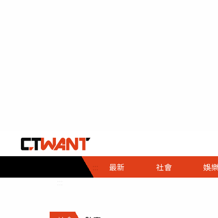
社會首頁
娛樂首頁
財經首頁
政
:::
最新
社會
娛
時事
即時
熱線
:::
直擊
大條
人物
調查
專題
３Ｃ