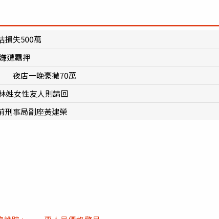
損失500萬
主嫌遭羈押
」 夜店一晚豪撒70萬
的林姓女性友人則請回
前刑事局副座黃建榮