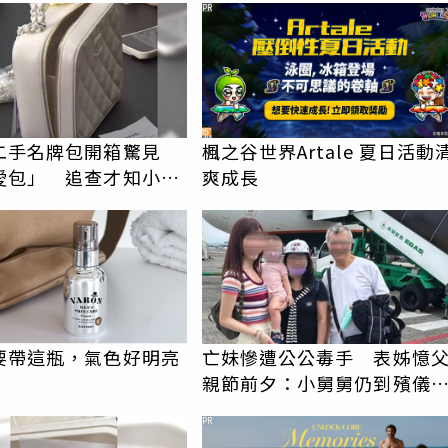
PR
二手名牌包開箱驚見
楓之谷世界Artale 夏日活動
愛包」 追查才知小偷
爽成長
要帶這瓶，氣色好明亮
亡妹慘遭公公毒手 表姊憶
親節前夕：小舅舅仍到殯儀
陪她說話
PR