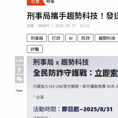
社會
時事
人物
汽車
刑事局攜手趨勢科技！發送
專欄
房產新勢力
記者：
林冠吟
2025-05-27 15:15
刑事局
打詐
AI
防詐
趨勢科技
詐騙
Next