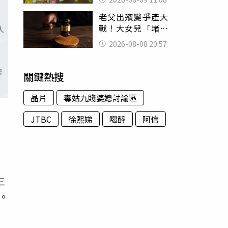
盤、「小心地滑」
老父出殯變爭產大
告示牌也帶回家
戰！大女兒「堵門
鎖靈堂」討千萬
2026-08-08 20:57
法院判決出爐
關鍵熱搜
晶片
毒姑九賤婆媳討論區
JTBC
徐熙娣
喝醉
阿信
技
同
三
。