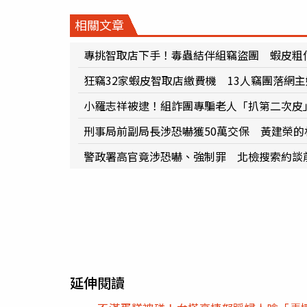
相關文章
專挑智取店下手！毒蟲結伴組竊盜團 蝦皮粗估
狂竊32家蝦皮智取店繳費機 13人竊團落網
小羅志祥被逮！組詐團專騙老人「扒第二次皮
刑事局前副局長涉恐嚇獲50萬交保 黃建榮
警政署高官竟涉恐嚇、強制罪 北檢搜索約談
延伸閱讀