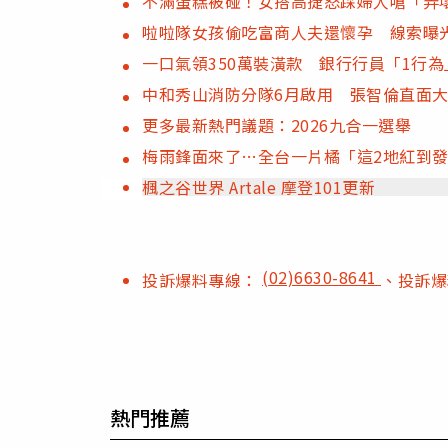
不滿蛋糕被碰！女搭高捷怒踩婦人嗆「弄
啦啦隊女孩偷吃富商人夫還懷孕 線索曝
一口氣領350萬裝潢款 銀行行員「1行
中和秀山消防分隊6月啟用 張智倫直面
更多最新熱門議題：2026九合一選舉
梅雨鋒面來了…全台一片橘「這2地紅到發
楓之谷世界 Artale 摩登101更新
(02)6630-8641
投訴爆料專線：
、投訴
熱門推薦