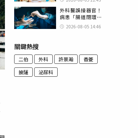
怒嗆：化妝有錯嗎
外科醫誤接器官！
病患「腸道閉環」
無法排便險死 同
2026-08-05 14:46
行看傻：糟糕至極
關鍵熱搜
二伯
外科
許景瀚
香菱
披薩
泌尿科
與
將
現