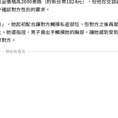
價格為2000泰銖（約新台幣1824元），但他在交談
步確認對方性別的要求。
貨」，她起初配合讓對方觸摸私密部位，但對方之後再
扯。她還指控，男子曾出手觸摸她的胸部，讓她感到受
擊對方。