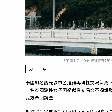
斯里蘭卡男子在芭達雅買春卻遇變
A+
A-
泰國知名觀光城市芭達雅再傳性交易糾紛
一名泰國變性女子因疑似性交易談不攏爆
雙方帶回調查。
根據《曼谷郵報》和《Khaosod》報導