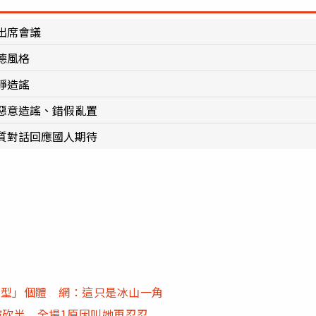
出席會議
德風格
崢造謠
惡意造謠、錯假亂置
質對話回應國人期待
體型」個體 網：這只是冰山一角
被砍半 全場1原因叫她再忍忍