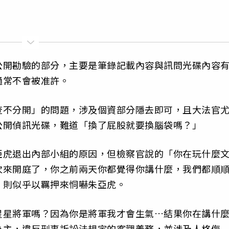
公開勘驗的部分，主要是筆錄記載內容與訊問光碟內容
通常不會被准許。
查不分開」的問題，涉及個資部分隱去即可，且大法官
公開偵訊光碟，難道「換了屁股就要換腦袋嗎？」
亞虎退出內部小組的原因，但檢察官說的「你在玩什麼
次來開庭了，你之前兩天你都覺得你講什麼，我們都順
」則似乎以羈押來恫嚇朱亞虎。
星星將軍嗎？因為你是將軍我才會生氣…結果你在講什
為主，違反刑事訴訟法規定的客觀義務，並涉及人格侮