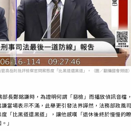
長管高岳則批評檢察官問案態度「比黑道還黑道」。（圖／翻攝國會頻道
務部長鄭銘謙時，為證明何謂「惡檢」而播放偵訊音檔
銘謙當場表示不滿，此舉更引發法界譁然，法務部政風
態度「比黑道還黑道」，讓他感嘆「退休後終於慢慢的
因。」