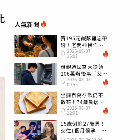
比
人氣新聞
買195元鹹酥雞忘帶
錢！老闆神操作
2026-08-07
「倒找5元」 全網
16:01
看哭：這就是台灣
母親過世當天提領
206萬辦後事「父子
2026-08-07
遭判刑」 律師：
09:55
搶錢先下手是罪
坐擁百萬存款仍不
敢花！74歲獨居翁
2026-08-07
「1餐只吃1片吐
12:01
司」 半年後暴瘦
嚇壞女兒
15歲倒追27歲男！
交往1個月懷孕 36
歲當阿嬤故事曝光
2026-08-06 17:04