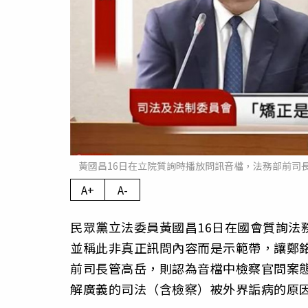
黃國昌16日在立院質詢時播放問訊音檔，法務部前司
A+
A-
民眾黨立法委員黃國昌16日在國會質詢法
並稱此非真正訊問內容而是示範帶，讓鄭
前司長管高岳，則認為音檔中檢察官問案
解廣義的司法（含檢察）被外界詬病的原