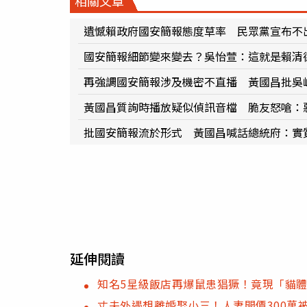
相關文章
遺憾賴政府國安簡報態度草率 民眾黨宣布不
國安簡報細節變來變去？吳怡萱：這就是賴清
再強調國安簡報涉及機密不直播 黃國昌批吳
黃國昌質詢時播放疑似偵訊音檔 脆友怒嗆：
批國安簡報流於形式 黃國昌喊話總統府：實
延伸閱讀
知名5星級飯店再爆鼠患猖獗！竟現「貓
丈夫外遇想離婚娶小三！人妻開價300萬