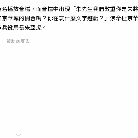
為名播放音檔，而音檔中出現「朱先生我們敬重你是朱
加京華城的開會嗎？你在玩什麼文字遊戲？」涉牽扯京
市兵役局長朱亞虎。