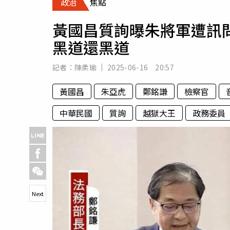
政治
焦點
人物
汽車
黃國昌質詢曝朱將軍遭訊
專欄
黑道還黑道
房產新勢力
記者：
陳柔瑜
2025-06-16 20:57
黃國昌
朱亞虎
鄭銘謙
檢察官
中華民國
質詢
越獄大王
政務委員
Next