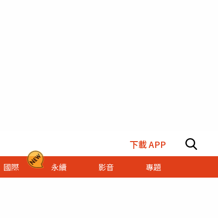
下載 APP
國際
永續
影音
專題