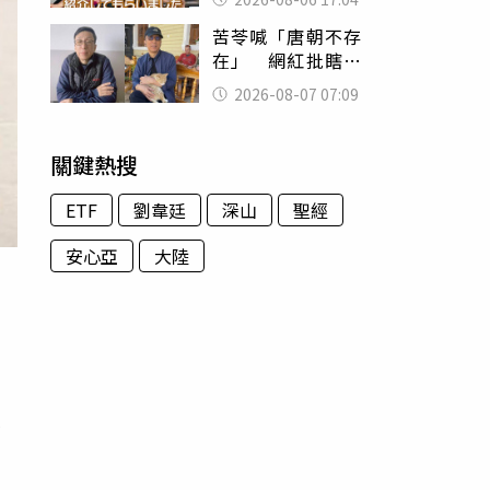
苦苓喊「唐朝不存
在」 網紅批瞎編
歷史：李白、杜甫
2026-08-07 07:09
用鮮卑文寫詩？
關鍵熱搜
ETF
劉韋廷
深山
聖經
安心亞
大陸
）
，
司
瞭