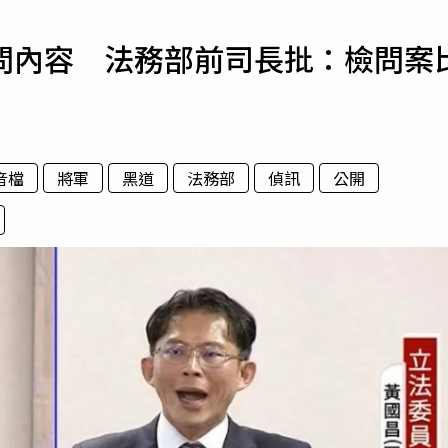
寵物
問內容 法務部前司長批：檢問案
運勢
運動
梅酒
音檔
將軍
黑道
法務部
偵訊
公開