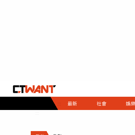
社會首頁
娛樂首頁
財經首頁
政
:::
最新
社會
娛
時事
即時
熱線
:::
直擊
大條
人物
調查
專題
３Ｃ