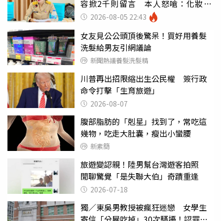
容掀2千則留言 本人怒嗆：化妝有
錯嗎
2026-08-05 22:43
女友見公公頭頂後驚呆！買好用養髮
洗髮給男友引網議論
新聞熱議養髮洗髮精
川普再出招限縮出生公民權 簽行政
命令打擊「生育旅遊」
2026-08-07
腹部脂肪的「剋星」找到了，常吃這
幾物，吃走大肚囊，瘦出小蠻腰
新素簡
旅遊變認親！陸男幫台灣遊客拍照
閒聊驚覺「是失聯大伯」奇蹟重逢
2026-07-18
獨／東吳男教授被瘋狂迷戀 女學生
寄信「分屍吃掉」30次騷擾！認罪免