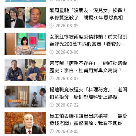
酸周星馳「沒朋友、沒兒女」挨轟！
李修賢道歉了 親揭30年恩怨真相
2026-08-05
女網紅慘被兩度感情詐騙！前夫假割
頸詐光200萬再遇假富商「養套殺
2000萬」
2026-08-06
苦苓喊「唐朝不存在」 網紅批瞎編
歷史：李白、杜甫用鮮卑文寫詩？
2026-08-07
提離職竟被逼交「料理秘方」！老闆
扣薪拒發 廚師怒爆料衝上熱搜
2026-07-22
員工怕丟臉拒讓母出席婚禮 「最愛
發錢老闆」震怒開除：我看不起你
2026-08-05