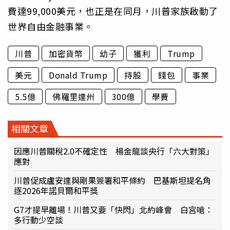
費達99,000美元，也正是在同月，川普家族啟動了
世界自由金融事業。
川普
加密貨幣
幼子
獲利
Trump
美元
Donald Trump
持股
錢包
事業
5.5億
佛羅里達州
300億
學費
相關文章
因應川普關稅2.0不確定性 楊金龍談央行「六大對策」
應對
川普促成盧安達與剛果簽署和平條約 巴基斯坦提名角
逐2026年諾貝爾和平獎
G7才提早離場！川普又要「快閃」北約峰會 白宮嗆：
多行動少空談