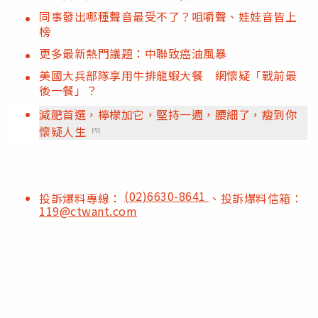
同事發出哪種聲音最受不了？咀嚼聲、娃娃音皆上
榜
更多最新熱門議題：中聯致癌油風暴
美國大兵部隊享用牛排龍蝦大餐 網懷疑「戰前最
後一餐」？
減肥首選，檸檬加它，堅持一週，腰細了，瘦到你
懷疑人生
PR
(02)6630-8641
投訴爆料專線：
、投訴爆料信箱：
119@ctwant.com