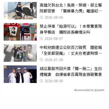
高雄欠到台北！長庚、榮總、部立醫
院都受害 「醫療暴力男」離譜紀錄
曝光
2026-08-06
禁止停車「始源可以」！本尊驚喜現
身早餐店 鐵粉店長嚇傻尖叫
2026-08-07
中和兒媳遭公公砍百刀致死 閨密揭
「全家都惡魔」：丈夫在老婆時懷孕
摔東西
2026-07-28
胡瓜靠股市回升買「獨一無二」生日
禮寵妻 自爆偷拿百萬現金搞砸驚喜
2026-08-06
Recommended by