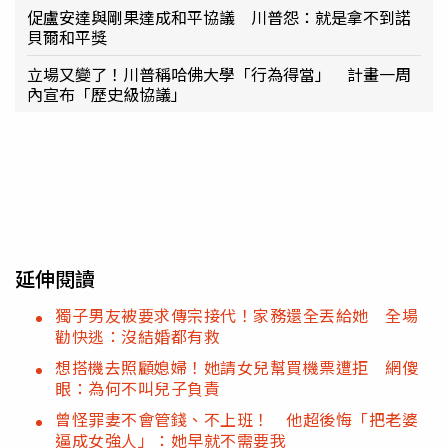
促盧安達與剛果達成和平協議 川普怨：就是拿不到諾
貝爾和平獎
立場又變了！川普稱哈佛大學「行為得當」 計畫一周
內宣布「歷史級協議」
延伸閱讀
獨子男友被要求傳宗接代！家務還全丟給她 全場
勸快逃：沒結婚都有救
想搭機去照顧媳婦！她請女兒幫買機票遭拒 網傻
眼：為何不叫兒子負責
曾怪罪妻不會管錢、不上班！ 他超後悔「把老婆
逼成女強人」：她早就不需要我