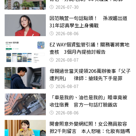
關
2026-07-30
因范曉萱一句話點頭！ 孫淑媚出道
31年認真學生上身備戰
2026-08-06
EZ WAY個資監管引議！關務署將實地
查核 3個月內提檢討報告
2026-08-07
母親過世當天提領206萬辦後事「父子
遭判刑」 律師：搶錢先下手是罪
2026-08-07
「車是我的、油也是我的」睡車竟被
收住宿費 官方一句話打臉飯店
2026-08-06
開會照意外變網紅照！女公務員妝容
掀2千則留言 本人怒嗆：化妝有錯嗎