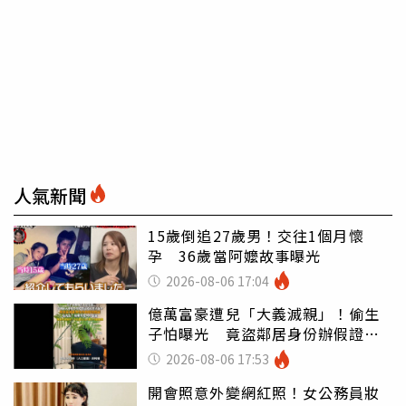
人氣新聞
15歲倒追27歲男！交往1個月懷
孕 36歲當阿嬤故事曝光
2026-08-06 17:04
億萬富豪遭兒「大義滅親」！偷生
子怕曝光 竟盜鄰居身份辦假證落
戶
2026-08-06 17:53
開會照意外變網紅照！女公務員妝