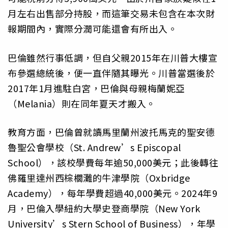
月左右出售部分持股，而這筆交易未包含在本次財
報期間內，實際分潤可能還會有所出入。
巴倫雖然行事低調，但自父親2015年在川普大樓宣
布參選總統後，便一直伴隨其曝光。川普當選後於
2017年1月進駐白宮，巴倫與母親梅蘭妮亞
（Melania）則在同年夏天才搬入。
教育方面，巴倫曾就讀馬里蘭州波托馬克的聖安德
魯聖公會學校（St. Andrew’s Episcopal
School），該校學費每年逾50,000美元；此後轉往
佛羅里達州西棕櫚灘的牛津學院（Oxbridge
Academy），每年學費超過40,000美元。2024年9
月，巴倫入學紐約大學史登商學院（New York
University’s Stern School of Business），年學