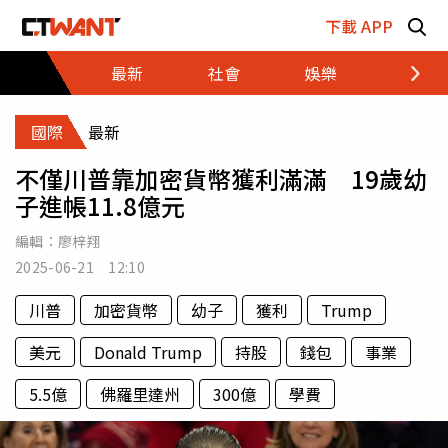
跳至主要內容區塊
下載 APP
最新
社會
娛樂
財經
國際
最新
不僅川普靠加密貨幣獲利滿滿 19歲幼
子進帳11.8億元
編輯：
廖梓翔
2025-06-21 12:10
川普
加密貨幣
幼子
獲利
Trump
美元
Donald Trump
持股
錢包
事業
5.5億
佛羅里達州
300億
學費