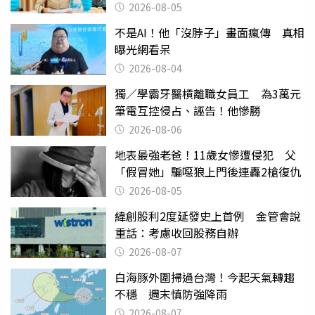
2026-08-05
不是AI！他「沒脖子」畫面瘋傳 真相
曝光網看呆
2026-08-04
獨／學霸牙醫槓離職女員工 為3萬元
筆電互控侵占、誣告！他慘勝
2026-08-06
地表最強老爸！11歲女慘遭侵犯 父
「假冒她」騙噁狼上門後連轟2槍復仇
2026-08-05
緯創股利2度延發史上首例 金管會說
重話：考慮收回股務自辦
2026-08-07
白海豚外圍掃過台灣！今起天氣轉趨
不穩 週末慎防強降雨
2026-08-07