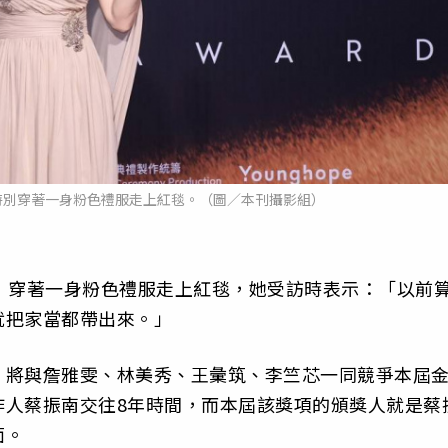
特別穿著一身粉色禮服走上紅毯。（圖／本刊攝影組）
）穿著一身粉色禮服走上紅毯，她受訪時表示：「以前
就把家當都帶出來。」
，將與詹雅雯、林美秀、王彙筑、李竺芯一同競爭本屆
作人蔡振南交往8年時間，而本屆該獎項的頒獎人就是蔡
面。