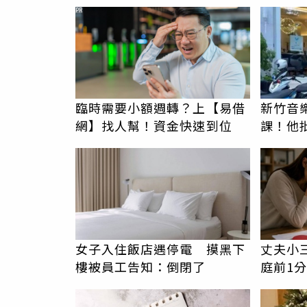
了」 駕駛過失致死判9月
PR
臨時需要小額週轉？上【易借
新竹音
網】找人幫！資金快速到位
課！他
駁：閉
女子入住飯店遇停電 摸黑下
丈夫小
樓被員工告知：倒閉了
庭前1
崩潰：