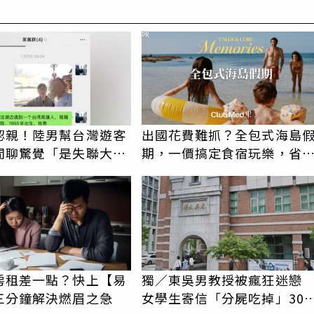
PR
認親！陸男幫台灣遊客
出國花費難抓？全包式海島
閒聊驚覺「是失聯大
期，一價搞定食宿玩樂，省
蹟重逢
更省心！
房租差一點？快上【易
獨／東吳男教授被瘋狂迷
三分鐘解決燃眉之急
女學生寄信「分屍吃掉」30