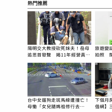
熱門推薦
陽明交大教授砍死妹夫！岳母
旅遊變
追思首發聲 揭11年經營真相
拍照 
駁「爭產」
伯」奇
PR
台中女遛狗走斑馬線遭撞亡！
下個月
母慟「女兒隨媽祖修行去
借網】