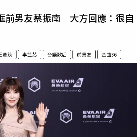
寵物
同框前男友蔡振南 大方回應：很自
運勢
運動
梅酒
王彙筑
李竺芯
台語歌后
前男友
金曲36