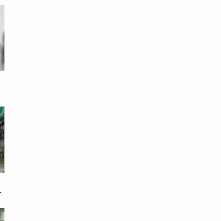
死
夫
證