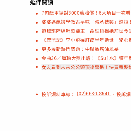
延伸閱讀
7旬嬤車禍討3000萬賠償！6大項目一次
婆婆逼媳婦學做古早味「傳承技藝」遭拒
范瑋琪陸綜唱歌翻車 命理師揭她前世今
《鹿鼎記》李小飛罹肝癌半年逝世 兒心
更多最新熱門議題：中聯致癌油風暴
金曲36／壓軸大獎出爐！《Suí 水》獲
女友看到未來公公頭頂後驚呆！快買養髮
(02)6630-8641
投訴爆料專線：
、投訴