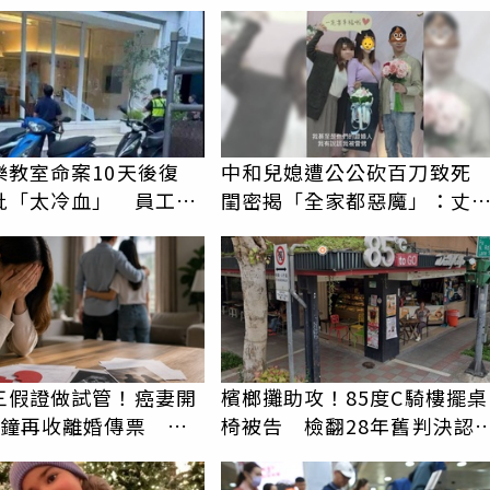
騷擾！認罪免關
樂教室命案10天後復
中和兒媳遭公公砍百刀致
批「太冷血」 員工怒
閨密揭「全家都惡魔」：丈
上嘴
在老婆時懷孕摔東西
三假證做試管！癌妻開
檳榔攤助攻！85度C騎樓擺桌
分鐘再收離婚傳票 她
椅被告 檢翻28年舊判決認
比八點檔還扯
非竊佔