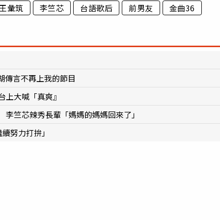
王彙筑
李竺芯
台語歌后
前男友
金曲36
湖傳言不再上我的節目
台上大喊「真爽』
後 李竺芯辣秀長輩「媽媽的媽媽回來了」
繼續努力打拚」