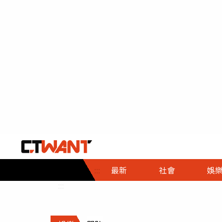
社會首頁
娛樂首頁
財經首頁
政
:::
最新
社會
娛
時事
即時
熱線
:::
直擊
大條
人物
調查
專題
３Ｃ