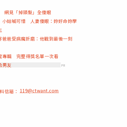
看 網見「掉頭髮」全傻眼
！小姑喊可惜 人妻傻眼：妳好命妳學
生
疼爸爸受病魔折磨：他戰到最後一刻
年度專輯 完整得獎名單一次看
給男友
PR
119@ctwant.com
爆料信箱：