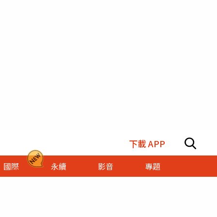
下載 APP
國際
永續
影音
專題