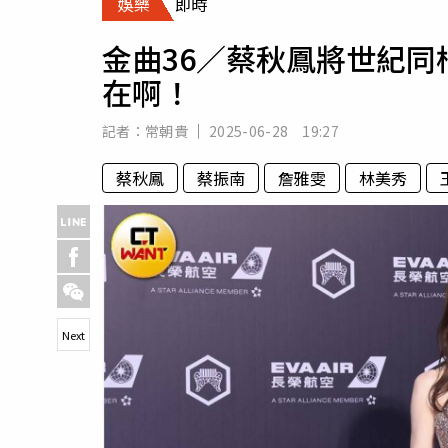
娛樂
即時
人物
汽車
金曲36／蔡秋鳳將世紀
專欄
在啊！
房產新勢力
記者：
常朝貴
2025-06-28 19:27
蔡秋鳳
蔡振南
詹雅雯
林美秀
Next