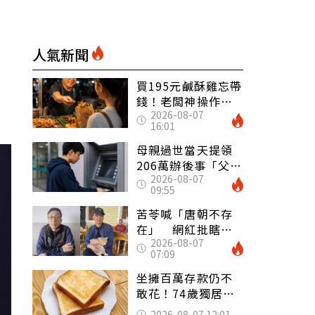
人氣新聞
買195元鹹酥雞忘帶
錢！老闆神操作
2026-08-07
「倒找5元」 全網
16:01
看哭：這就是台灣
母親過世當天提領
206萬辦後事「父子
2026-08-07
遭判刑」 律師：
09:55
搶錢先下手是罪
苦苓喊「唐朝不存
在」 網紅批瞎編
2026-08-07
歷史：李白、杜甫
07:09
用鮮卑文寫詩？
坐擁百萬存款仍不
敢花！74歲獨居翁
「1餐只吃1片吐
2026-08-07 12:01