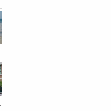
假
錢
戀
次