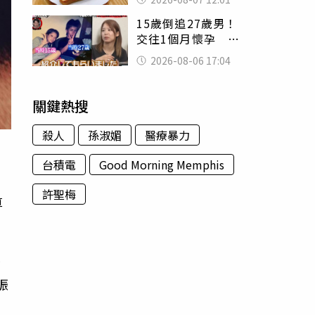
司」 半年後暴瘦
15歲倒追27歲男！
嚇壞女兒
交往1個月懷孕 36
歲當阿嬤故事曝光
2026-08-06 17:04
關鍵熱搜
殺人
孫淑媚
醫療暴力
台積電
Good Morning Memphis
許聖梅
算
金
振