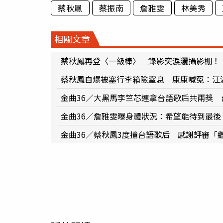
蔡秋鳳
蔡振南
詹雅雯
林美秀
相關文章
蔡秋鳳再登〈一級棒〉 錄影突淚灑攝影棚！
蔡秋鳳自爆被塞行李箱險窒息 康康喊冤：江
金曲36／大黑馬李竺芯連拿台語歌后共兩獎 
金曲36／詹雅雯曝身體狀況：希望能待到最
金曲36／蔡秋鳳3度搶台語歌后 感謝評審「