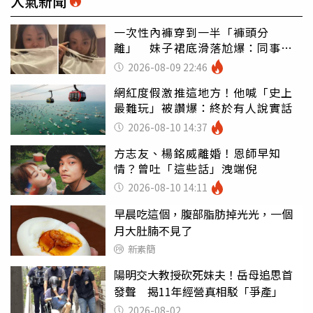
人氣新聞
一次性內褲穿到一半「褲頭分
離」 妹子裙底滑落尬爆：同事全
看光
2026-08-09 22:46
網紅度假激推這地方！他喊「史上
最難玩」被讚爆：終於有人說實話
2026-08-10 14:37
方志友、楊銘威離婚！恩師早知
情？曾吐「這些話」洩端倪
2026-08-10 14:11
早晨吃這個，腹部脂肪掉光光，一個
月大肚腩不見了
新素簡
陽明交大教授砍死妹夫！岳母追思首
發聲 揭11年經營真相駁「爭產」
2026-08-02