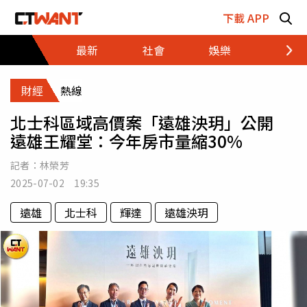
跳至主要內容區塊
下載 APP
最新
社會
娛樂
財經
財經
熱線
北士科區域高價案「遠雄泱玥」公開
遠雄王耀堂：今年房市量縮30%
記者：
林榮芳
2025-07-02 19:35
遠雄
北士科
輝達
遠雄泱玥