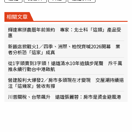
相關文章
輝達案拼農曆年前簽約 專家：北士科「這類」產品受
惠
新飯店掀戰火1／四季、洲際、柏悅齊喊2026開幕 業
者分析恐「這家」成真
從1字頭賣到3字頭！遠雄清水10年造鎮步尾聲 斥千萬
推永續行動台中港啟航
營建股利大爆發2／房市多頭現在才變現 交屋潮持續挹
注「這幾家」營收有撐
川普關稅、台幣飆升 遠雄張麗蓉：房市是資金避風港