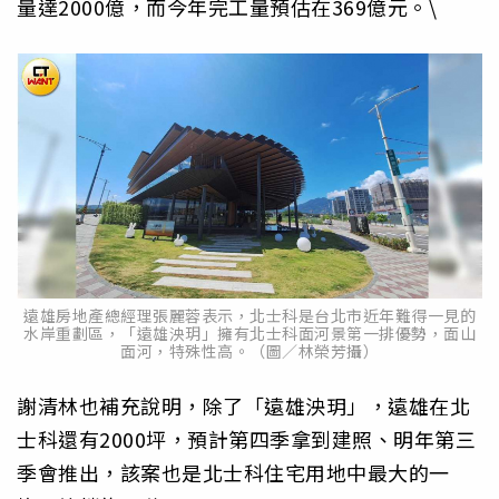
量達2000億，而今年完工量預估在369億元。\
遠雄房地產總經理張麗蓉表示，北士科是台北市近年難得一見的
水岸重劃區，「遠雄泱玥」擁有北士科面河景第一排優勢，面山
面河，特殊性高。（圖／林榮芳攝）
謝清林也補充說明，除了「遠雄泱玥」，遠雄在北
士科還有2000坪，預計第四季拿到建照、明年第三
季會推出，該案也是北士科住宅用地中最大的一