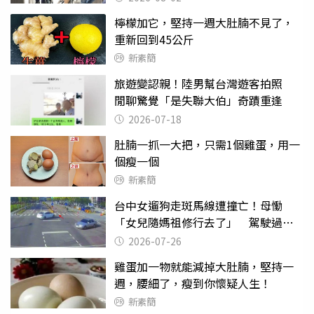
檸檬加它，堅持一週大肚腩不見了，
重新回到45公斤
新素簡
旅遊變認親！陸男幫台灣遊客拍照
閒聊驚覺「是失聯大伯」奇蹟重逢
2026-07-18
肚腩一抓一大把，只需1個雞蛋，用一
個瘦一個
新素簡
台中女遛狗走斑馬線遭撞亡！母慟
「女兒隨媽祖修行去了」 駕駛過失
致死判9月
2026-07-26
雞蛋加一物就能減掉大肚腩，堅持一
週，腰細了，瘦到你懷疑人生！
新素簡