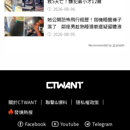
救5天亡！嫌犯最小才12歲
2026-08-06
她公開恐怖飛行經歷！搭機睡醒褲子
濕了 鄰座男趁熟睡猥褻還疑留體液
2026-08-05
Recommended by
關於CTWANT
聯繫&爆料
隱私權政策
發燒熱搜
Facebook
Youtube
Telegram