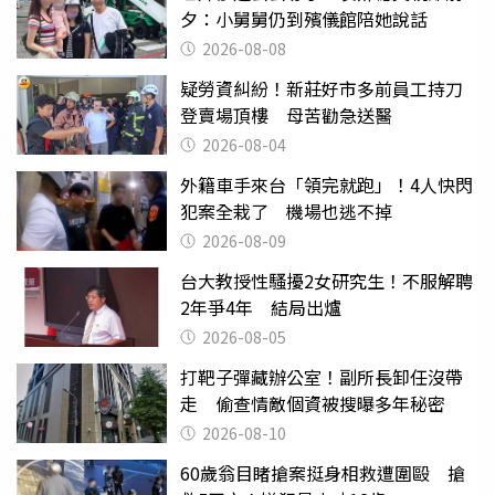
夕：小舅舅仍到殯儀館陪她說話
2026-08-08
疑勞資糾紛！新莊好市多前員工持刀
登賣場頂樓 母苦勸急送醫
2026-08-04
外籍車手來台「領完就跑」！4人快閃
犯案全栽了 機場也逃不掉
2026-08-09
台大教授性騷擾2女研究生！不服解聘
2年爭4年 結局出爐
2026-08-05
打靶子彈藏辦公室！副所長卸任沒帶
走 偷查情敵個資被搜曝多年秘密
2026-08-10
60歲翁目睹搶案挺身相救遭圍毆 搶