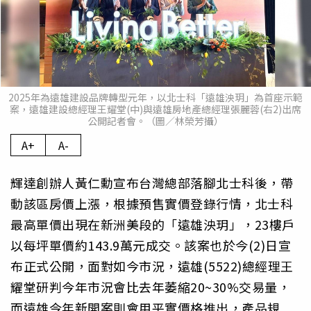
2025年為遠雄建設品牌轉型元年，以北士科「遠雄泱玥」為首座示範
案，遠雄建設總經理王耀堂(中)與遠雄房地產總經理張麗蓉(右2)出席
公開記者會。（圖／林榮芳攝）
A+
A-
輝達創辦人黃仁勳宣布台灣總部落腳北士科後，帶
動該區房價上漲，根據預售實價登錄行情，北士科
最高單價出現在新洲美段的「遠雄泱玥」，23樓戶
以每坪單價約143.9萬元成交。該案也於今(2)日宣
布正式公開，面對如今市況，遠雄(5522)總經理王
耀堂研判今年市況會比去年萎縮20~30%交易量，
而遠雄今年新開案則會用平實價格推出，產品規