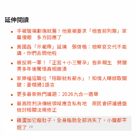
延伸閱讀
手被玻璃劃傷就醫！他竟被要求「檢查前列腺」家
屬傻眼 多方回應了
黃國昌「示範帶」延燒 張啓楷：檢察官交代不能
講，你們去問他啦
被反將一軍！「正宮＋小三雙孕」皆非親生 劈腿
男多年後驚悟真相崩潰
家樂福這職位「陪聊就有薪水」！知情人曝錄取關
鍵：要精通1語言
更多最新熱門議題：2026九合一選舉
最高院判決傳統領域應含私有地 原民會研議通盤
檢討相關法規修正
雞蛋加它瘦肚子，全身脂肪全部消失了，小腹都平
坦了
PR