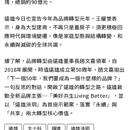
塊，總銷約90億元。
遠雄今日也宣告今年為品牌轉型元年，王耀堂表
示，身為大型建商，不再只是蓋房子，須更積極回
應時代與環境變遷，像是家庭型態與結構轉變，和
永續與減碳的全球共識。
據了解，品牌轉型由遠雄董事長趙文嘉領軍，自
2018年展開，時值遠雄成立第50周年，趙文嘉拋出
「下一個50年，我們要成為一個什麼樣的品牌？」
一句反思的對話，開啟了遠雄的轉型之路。遠雄啟
動全新品牌主張─「美好共生Living Better」，並
以「遠雄泱玥」為首座示範案，落實「永續」與
「共享」兩大轉型核心價值。
遠雄
北士科
輝達
遠雄泱玥