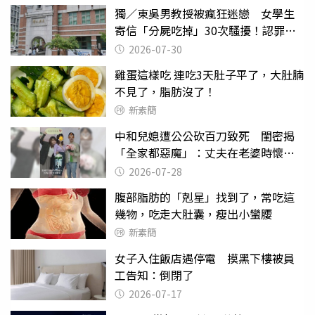
獨／東吳男教授被瘋狂迷戀 女學生
寄信「分屍吃掉」30次騷擾！認罪免
關
2026-07-30
雞蛋這樣吃 連吃3天肚子平了，大肚腩
不見了，脂肪沒了！
新素簡
中和兒媳遭公公砍百刀致死 閨密揭
「全家都惡魔」：丈夫在老婆時懷孕
摔東西
2026-07-28
腹部脂肪的「剋星」找到了，常吃這
幾物，吃走大肚囊，瘦出小蠻腰
新素簡
女子入住飯店遇停電 摸黑下樓被員
工告知：倒閉了
2026-07-17