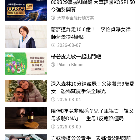
009829掌握AI關鍵 大華韓國KOSPI 50
今強勢開募
大華銀全能行銷方案
慈濟遭詐走10.6億！ 李怡貞曝女律
師背景提4疑點
2026-08-07
帶著皮克敏一起出門吧
Pikmin Bloom
深入森林10分鐘藏屍！父涉殺害9歲愛
女 恐怖藏屍手法全曝光
2026-08-04
陪伴8年竟非親孫？兒子車禍亡「祖父
母求驗DNA」 生母1反應陷僵局
2026-08-09
亡妹慘遭公公毒手 表姊憶父親節前