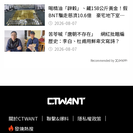
喝精油「辟穀」、藏158公斤黃金！假
BNT騙走慈濟10.6億 豪宅地下室竟
挖出乾鮑金庫
2026-08-07
苦苓喊「唐朝不存在」 網紅批瞎編
歷史：李白、杜甫用鮮卑文寫詩？
2026-08-07
Recommended by
關於CTWANT
聯繫&爆料
隱私權政策
發燒熱搜