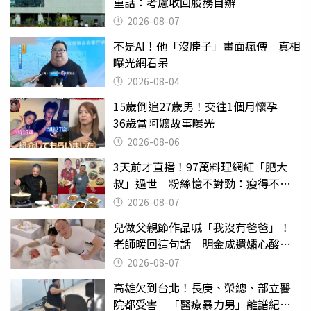
重話：考慮收回股務自辦
2026-08-07
不是AI！他「沒脖子」畫面瘋傳 真相
曝光網看呆
2026-08-04
15歲倒追27歲男！交往1個月懷孕
36歲當阿嬤故事曝光
2026-08-06
3天前才直播！97萬料理網紅「肥大
叔」過世 粉絲憶不對勁：瘦得不合
理
2026-08-07
兒做父親節作品喊「我沒有爸爸」！
老師暖回這句話 明金成遺孀心酸惹
淚
2026-08-07
高雄欠到台北！長庚、榮總、部立醫
院都受害 「醫療暴力男」離譜紀錄