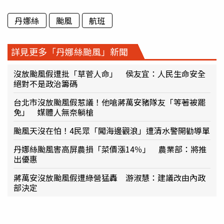
丹娜絲
颱風
航班
詳見更多「丹娜絲颱風」新聞
沒放颱風假遭批「草菅人命」 侯友宜：人民生命安全
絕對不是政治籌碼
台北市沒放颱風假惹議！他嗆蔣萬安豬隊友「等著被罷
免」 媒體人無奈躺槍
颱風天沒在怕！4民眾「闖海邊觀浪」遭清水警開勸導單
丹娜絲颱風害高屏農損「菜價漲14％」 農業部：將推
出優惠
蔣萬安沒放颱風假遭綠營猛轟 游淑慧：建議改由內政
部決定