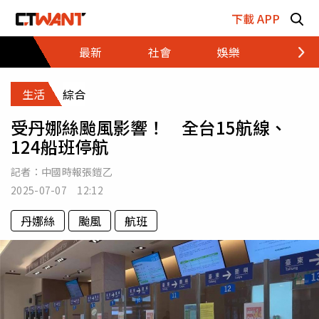
跳至主要內容區塊
下載 APP
最新
社會
娛樂
財經
生活
綜合
受丹娜絲颱風影響！ 全台15航線、
124船班停航
記者：
中國時報張鎧乙
2025-07-07 12:12
丹娜絲
颱風
航班