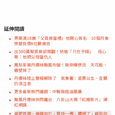
延伸閱讀
男剛滿18歲「父買房當禮」他開心簽名 10個月後
慘變負債6位數被告
出500萬幫買房卻鬧翻！兒嗆「只在乎錢」 母心
寒：他把父母當仇人
鳳梨家被丹娜絲颱風吹破！無奈曝慘況 天花板、
牆壁掉了
丹娜絲陸上警報解除了 氣象署：苗栗以北、宜蘭
仍須注意
更多最新熱門議題：中聯致癌油風暴
颱風丹娜絲快閃離台 八卦山大佛「紅眼影片」爆
紅網路
減肥首選，檸檬加它，堅持一週，腰細了，瘦到你