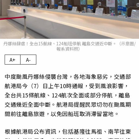
丹娜絲肆虐！全台15航線、124船班停航 離島交通近中斷。（示意圖/
報系資料照）
A+
A-
中度颱風丹娜絲侵襲台灣，各地海象惡劣，交通部
航港局今（7）日上午10時通報，受到風浪影響，
全台共15條航線、124航次全面或部分停航，離島
交通幾近全面中斷。航港局提醒民眾切勿在颱風期
間前往離島旅遊，以免因船班取消滯留當地。
根據航港局公布資訊，包括基隆往馬祖、南竿往東