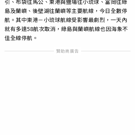
引、布袋往馬公、東港與鹽埔往小琉球、富岡往綠
島及蘭嶼、後壁湖往蘭嶼等主要航線，今日全數停
航。其中東港－小琉球航線受影響最劇烈，一天內
就有多達58航次取消，綠島與蘭嶼航線也因海象不
佳全線停航。