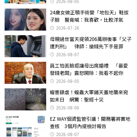
2026-08-05
24歲女做正顎手術變「地包天」鞋拔
子臉 醫竟喊：我喜歡，比較洋氣
2026-07-26
母親過世當天提領206萬辦後事「父子
遭判刑」 律師：搶錢先下手是罪
2026-08-07
員工怕丟臉拒讓母出席婚禮 「最愛
發錢老闆」震怒開除：我看不起你
2026-08-05
蝗害肆虐！蝗蟲大軍鋪天蓋地襲來宛
如末日 網驚：聖經十災
2026-08-06
EZ WAY個資監管引議！關務署將實地
查核 3個月內提檢討報告
2026-08-07