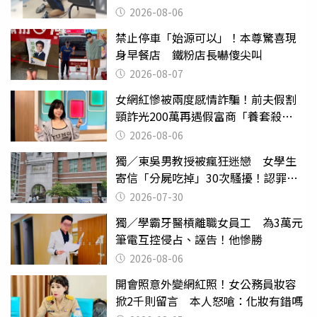
曝光
2026-08-06
禁止停車「始源可以」！本尊驚喜現
身早餐店 鐵粉店長嚇傻尖叫
2026-08-07
女網紅慘被兩度感情詐騙！前夫假割
頸詐光200萬再遇假富商「養套殺
2000萬」
2026-08-06
獨／東吳男教授被瘋狂迷戀 女學生
寄信「分屍吃掉」30次騷擾！認罪免
關
2026-07-30
獨／學霸牙醫槓離職女員工 為3萬元
筆電互控侵占、誣告！他慘勝
2026-08-06
開會照意外變網紅照！女公務員妝容
掀2千則留言 本人怒嗆：化妝有錯嗎