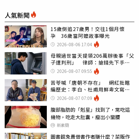
人氣新聞
15歲倒追27歲男！交往1個月懷
孕 36歲當阿嬤故事曝光
2026-08-06 17:04
母親過世當天提領206萬辦後事「父
子遭判刑」 律師：搶錢先下手是
罪
2026-08-07 09:55
苦苓喊「唐朝不存在」 網紅批瞎
編歷史：李白、杜甫用鮮卑文寫
詩？
2026-08-07 07:09
腹部脂肪的「剋星」找到了，常吃這
幾物，吃走大肚囊，瘦出小蠻腰
新素簡
圖書館免費借書作者賺什麼？菜販作