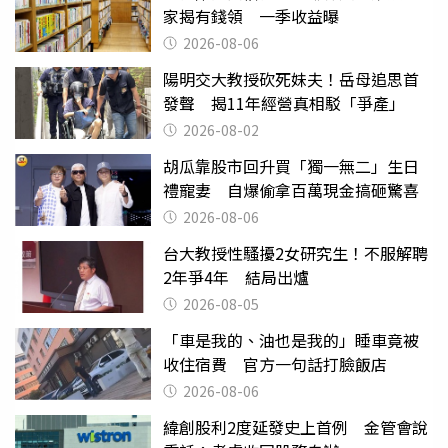
家揭有錢領 一季收益曝
2026-08-06
陽明交大教授砍死妹夫！岳母追思首
發聲 揭11年經營真相駁「爭產」
2026-08-02
胡瓜靠股市回升買「獨一無二」生日
禮寵妻 自爆偷拿百萬現金搞砸驚喜
2026-08-06
台大教授性騷擾2女研究生！不服解聘
2年爭4年 結局出爐
2026-08-05
「車是我的、油也是我的」睡車竟被
收住宿費 官方一句話打臉飯店
2026-08-06
緯創股利2度延發史上首例 金管會說