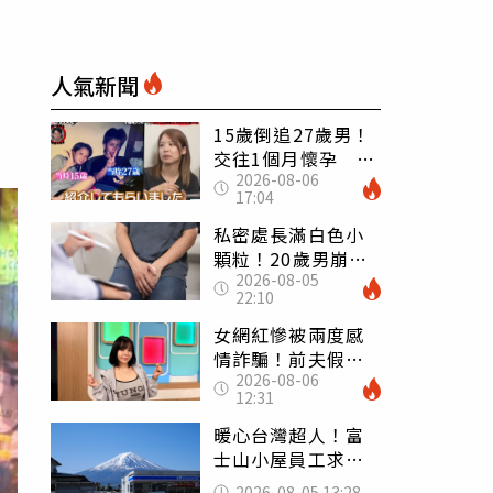
混
人氣新聞
15歲倒追27歲男！
交往1個月懷孕 36
2026-08-06
歲當阿嬤故事曝光
17:04
私密處長滿白色小
顆粒！20歲男崩潰
2026-08-05
求診 醫曝5大真相
22:10
別再誤會
女網紅慘被兩度感
情詐騙！前夫假割
2026-08-06
頸詐光200萬再遇假
12:31
富商「養套殺2000
萬」
暖心台灣超人！富
士山小屋員工求助
「想活下去」 山
2026-08-05 13:28