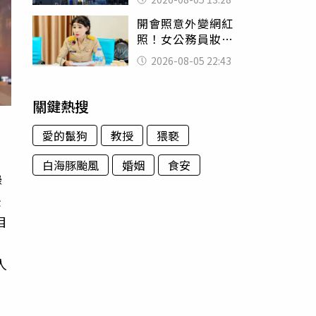
友狂背物資上山：
開會照意外變網紅
台灣真的是寶島
照！女公務員妝容
掀2千則留言 本人
2026-08-05 22:43
怒嗆：化妝有錯嗎
關鍵熱搜
愛的鬣狗
教授
猥褻
白海豚颱風
婚姻
食安
錄
後
目
、
人