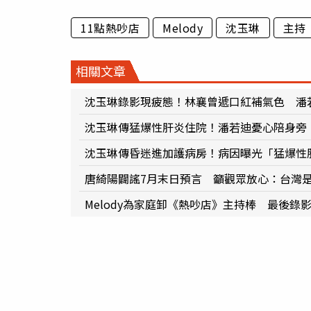
11點熱吵店
Melody
沈玉琳
主持
相關文章
沈玉琳錄影現疲態！林襄曾遞口紅補氣色 潘
沈玉琳傳猛爆性肝炎住院！潘若迪憂心陪身旁
沈玉琳傳昏迷進加護病房！病因曝光「猛爆性
唐綺陽闢謠7月末日預言 籲觀眾放心：台灣
Melody為家庭卸《熱吵店》主持棒 最後錄