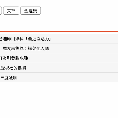
艾草
金鐘獎
若迪節目爆料「最近沒活力」
 羅友志集氣：還欠他人情
肝炎引發腦水腫」
是受祝福的島嶼
影三度哽咽