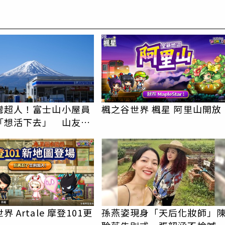
PR
灣超人！富士山小屋員
楓之谷世界 楓星 阿里山開放
「想活下去」 山友狂
上山：台灣真的是寶島
 Artale 摩登101更
孫燕姿現身「天后化妝師」