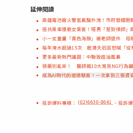
延伸閱讀
高雄電池廠火警氫氟酸外洩！市府發細胞
搭共乘車猥褻女乘客！噁男「惹到律師」
小一女童畫「黑色海豚」被老師退件 母
每年淹水超過15次 鹿港天后宮怒喊「從
更多最新熱門議題：中聯致癌油風暴
領藥別亂來！ 醫師揭10大常見NG行為
成為AI時代的道德駭客！一次拿到三張資
(02)6630-8641
投訴爆料專線：
、投訴