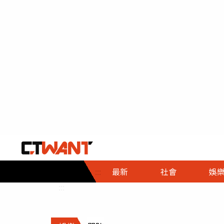
社會首頁
娛樂首頁
財經首頁
政
:::
最新
社會
娛
時事
即時
熱線
:::
直擊
大條
人物
調查
專題
３Ｃ