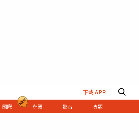
下載 APP
國際
永續
影音
專題