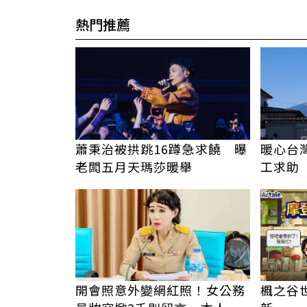
熱門推薦
蕭秉治被拱跳16蹲急求饒 曝
暖心台
老闆五月天瑪莎暖舉
工求助
背物資
PR
開會照意外變網紅照！女公務
楓之谷世界