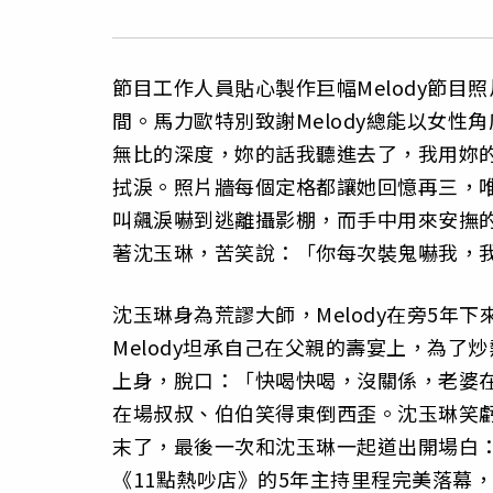
節目工作人員貼心製作巨幅Melody節目
間。馬力歐特別致謝Melody總能以女
無比的深度，妳的話我聽進去了，我用妳的
拭淚。照片牆每個定格都讓她回憶再三，
叫飆淚嚇到逃離攝影棚，而手中用來安撫的
著沈玉琳，苦笑說：「你每次裝鬼嚇我，
沈玉琳身為荒謬大師，Melody在旁5年
Melody坦承自己在父親的壽宴上，為
上身，脫口：「快喝快喝，沒關係，老婆
在場叔叔、伯伯笑得東倒西歪。沈玉琳笑虧
末了，最後一次和沈玉琳一起道出開場白：「
《11點熱吵店》的5年主持里程完美落幕，