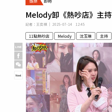
娛樂
即時
人物
汽車
Melody卸《熱吵店》
專欄
房產新勢力
記者：
王奕棋
2025-07-14 12:45
11點熱吵店
Melody
沈玉琳
主持
Next