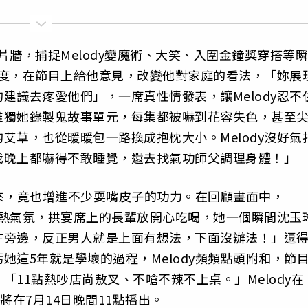
照片牆，捕捉Melody變魔術、大笑、入圍金鐘獎穿搭等瞬
性角度，在節目上給他意見，改變他對家庭的看法，「妳展
建議去疼愛他們」，一席真性情發表，讓Melody忍不
唯獨她錄製鬼故事單元，每集都被嚇到花容失色，甚至
艾草，也從暖暖包一路換成抱枕大小。Melody沒好氣
我晚上都嚇得不敢睡覺，還去找氣功師父調理身體！」
下來，竟也增進不少耍嘴皮子的功力。在回顧畫面中，
了炒熱氣氛，拱宴席上的長輩放開心吃喝，她一個瞬間沈玉
在旁邊，反正男人就是上面有想法，下面沒辦法！」逗
她這5年就是學壞的過程，Melody頻頻點頭附和，節
11點熱吵店尚敖叉、不嗆不辣不上桌。」Melody在
將在7月14日晚間11點播出。