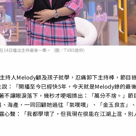
將在14日播出主持最後一集。（圖／TVBS提供）
，主持人Melody顧及孩子就學，忍痛卸下主持棒，節目
說：「開播至今已經快5年，今天就是Melody錄的最
旁忍著不讓眼淚落下，幾秒才哽咽擠出：「萬分不捨。」節
襄、海產，一同回顧她過往「氣噗噗」、「金玉良言」
邊吐露心聲：「我都學壞了，但我現在很能在江湖上混，別