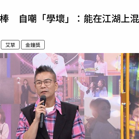
寵物
主持棒 自嘲「學壞」：能在江湖上
運勢
運動
梅酒
艾草
金鐘獎