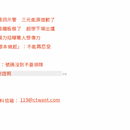
簡訊示警 三元能源道歉了
踢鐵板糗了 超慘下場出爐
親力挺曝驚人想像力
根本做起」：不能再忍受
籲：號碼沒到不要排隊
安證照
PR
119@ctwant.com
爆料信箱：