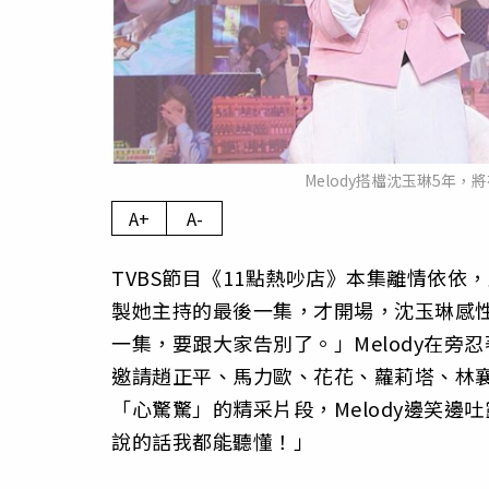
Melody搭檔沈玉琳5年，
A+
A-
TVBS節目《11點熱吵店》本集離情依依
製她主持的最後一集，才開場，沈玉琳感性
一集，要跟大家告別了。」Melody在
邀請趙正平、馬力歐、花花、蘿莉塔、林
「心驚驚」的精采片段，Melody邊笑
說的話我都能聽懂！」