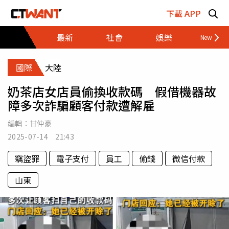
跳至主要內容區塊
下載 APP
最新
社會
娛樂
財經
國際
大陸
奶茶店女店員偷換收款碼 假借機器故
障多次詐騙顧客付款遭解雇
編輯：
甘仲豪
2025-07-14 21:43
竊盜罪
電子支付
員工
偷錢
微信付款
山東