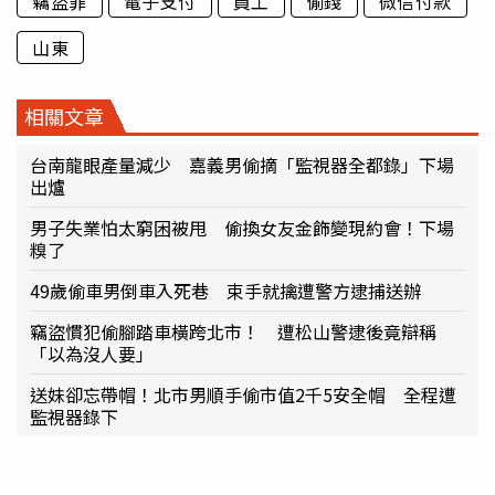
竊盜罪
電子支付
員工
偷錢
微信付款
山東
相關文章
台南龍眼產量減少 嘉義男偷摘「監視器全都錄」下場
出爐
男子失業怕太窮困被甩 偷換女友金飾變現約會！下場
糗了
49歲偷車男倒車入死巷 束手就擒遭警方逮捕送辦
竊盜慣犯偷腳踏車橫跨北市！ 遭松山警逮後竟辯稱
「以為沒人要」
送妹卻忘帶帽！北市男順手偷市值2千5安全帽 全程遭
監視器錄下