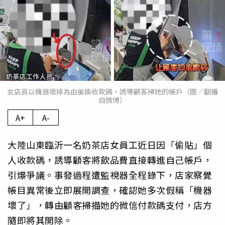
女店員以機器壞掉為由偷換收款碼，誘導顧客掃她的帳戶（圖／翻攝
自微博）
A+
A-
大陸山東臨沂一名奶茶店女員工近日因「偷貼」個
人收款碼，誘導顧客將飲品費直接轉進自己帳戶，
引爆爭議。事發過程遭監視器全程錄下，店家察覺
帳目異常後立即展開調查，確認她多次假稱「機器
壞了」，轉由顧客掃描她的微信付款碼支付，店方
隨即將其開除。