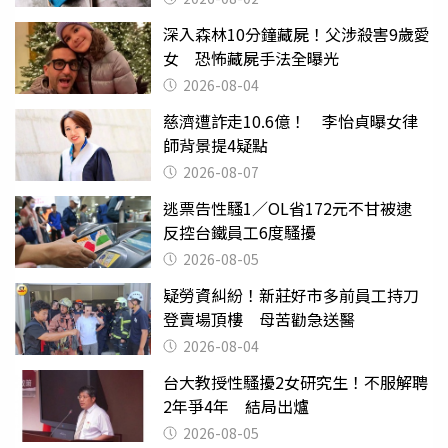
深入森林10分鐘藏屍！父涉殺害9歲愛
女 恐怖藏屍手法全曝光
2026-08-04
慈濟遭詐走10.6億！ 李怡貞曝女律
師背景提4疑點
2026-08-07
逃票告性騷1／OL省172元不甘被逮
反控台鐵員工6度騷擾
2026-08-05
疑勞資糾紛！新莊好市多前員工持刀
登賣場頂樓 母苦勸急送醫
2026-08-04
台大教授性騷擾2女研究生！不服解聘
2年爭4年 結局出爐
2026-08-05