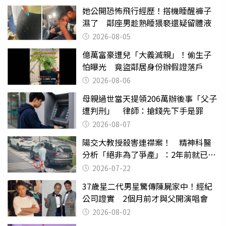
她公開恐怖飛行經歷！搭機睡醒褲子
濕了 鄰座男趁熟睡猥褻還疑留體液
2026-08-05
億萬富豪遭兒「大義滅親」！偷生子
怕曝光 竟盜鄰居身份辦假證落戶
2026-08-06
母親過世當天提領206萬辦後事「父子
遭判刑」 律師：搶錢先下手是罪
2026-08-07
陽交大教授殺害連襟案！ 精神科醫
分析「絕非為了爭產」：2年前就已言
行詭異
2026-07-22
37歲星二代男星驚傳陳屍家中！經紀
公司證實 2個月前才與父開演唱會
2026-08-02