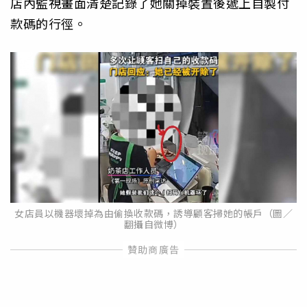
店內監視畫面清楚記錄了她關掉裝置後遞上自製付
款碼的行徑。
女店員以機器壞掉為由偷換收款碼，誘導顧客掃她的帳戶（圖／
翻攝自微博）