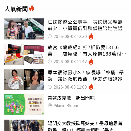
人氣新聞
亡妹慘遭公公毒手 表姊憶父親節
前夕：小舅舅仍到殯儀館陪她說話
2026-08-08 12:30
故宮《龍藏經》打7折仍要131.6
萬！ 店員曝：有人原價188萬付現
購買
2026-08-08 11:42
原本很討厭小S！家長曝「校慶1舉
動」讓她徹底改觀 網友洗版認證
2026-08-08 11:03
帶著皮克敏一起出門吧
Pikmin Bloom
陽明交大教授砍死妹夫！岳母追思首
發聲 揭11年經營真相駁「爭產」