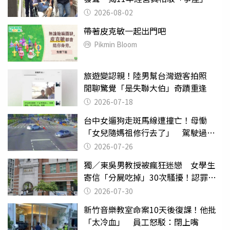
2026-08-02
帶著皮克敏一起出門吧
Pikmin Bloom
旅遊變認親！陸男幫台灣遊客拍照
閒聊驚覺「是失聯大伯」奇蹟重逢
2026-07-18
台中女遛狗走斑馬線遭撞亡！母慟
「女兒隨媽祖修行去了」 駕駛過失
致死判9月
2026-07-26
獨／東吳男教授被瘋狂迷戀 女學生
寄信「分屍吃掉」30次騷擾！認罪免
關
2026-07-30
新竹音樂教室命案10天後復課！他批
「太冷血」 員工怒駁：閉上嘴