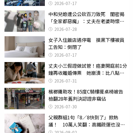
2026-07-17
中和兒媳遭公公砍百刀致死 閨密揭
「全家都惡魔」：丈夫在老婆時懷孕
摔東西
2026-07-28
女子入住飯店遇停電 摸黑下樓被員
工告知：倒閉了
2026-07-17
丈夫小三假證做試管！癌妻開庭前1分
鐘再收離婚傳票 她崩潰：比八點檔
還扯
2026-07-31
檳榔攤助攻！85度C騎樓擺桌椅被告
檢翻28年舊判決認證非竊佔
2026-07-30
父親群組1句「8／8快到了」掀熱
議！ 10萬人笑翻：高鐵疏運也沒列
父親節
2026-08-02