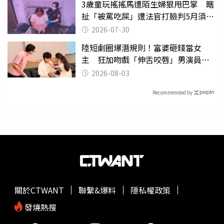
3歲童玩搖搖馬遭陌生婦狠甩巴掌 瞎
扯「被罵吃屎」遭法官打臉判5月須入
監
2026-07-30
陸短劇圈爆潛規則！富婆砸錢當女
主 狂加吻戲「伸舌咬唇」男演員崩
潰
2026-08-03
Recommended by
關於CTWANT
聯繫&爆料
隱私權政策
發燒熱搜