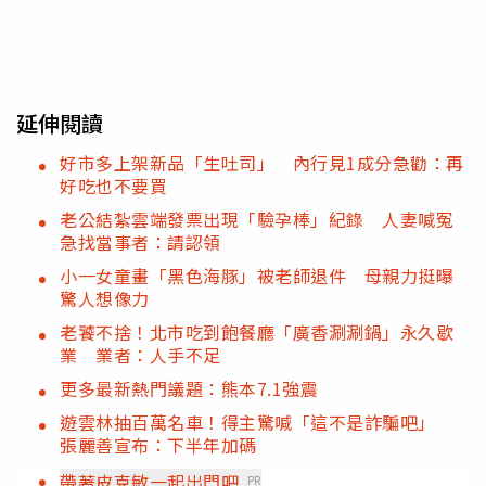
延伸閱讀
好市多上架新品「生吐司」 內行見1成分急勸：再
好吃也不要買
老公結紮雲端發票出現「驗孕棒」紀錄 人妻喊冤
急找當事者：請認領
小一女童畫「黑色海豚」被老師退件 母親力挺曝
驚人想像力
老饕不捨！北市吃到飽餐廳「廣香涮涮鍋」永久歇
業 業者：人手不足
更多最新熱門議題：熊本7.1強震
遊雲林抽百萬名車！得主驚喊「這不是詐騙吧」
張麗善宣布：下半年加碼
帶著皮克敏一起出門吧
PR