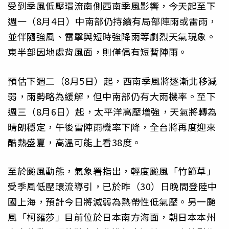
受到季風低壓環流南側西南季風影響，今天起至下
週一（8月4日）中南部仍持續有局部陣雨或雷雨，
並伴隨強風、雷擊與短時強降雨等劇烈天氣現象。
東半部因地處背風面，則僅偶有短暫陣雨。
預估下週二（8月5日）起，西南季風將逐漸北移減
弱，雨勢略為緩解，但中南部仍有大雨機率。至下
週三（8月6日）起，太平洋高壓增強，天氣將轉為
晴朗穩定，午後雷陣雨機率下降，全台將再度迎來
酷熱盛夏，高溫可能上看38度。
至於颱風動態，氣象署指出，輕度颱風「竹節草」
受季風低壓環流導引，已於昨（30）日晚間登陸中
國上海，預計今日將減弱為熱帶性低氣壓。另一颱
風「柯羅莎」目前位於日本南方海面，朝日本本州