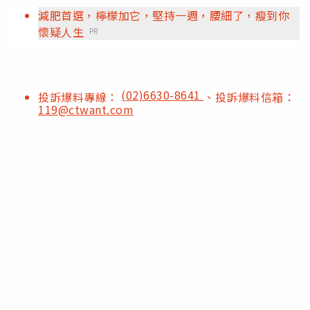
減肥首選，檸檬加它，堅持一週，腰細了，瘦到你
懷疑人生
PR
(02)6630-8641
投訴爆料專線：
、投訴爆料信箱：
119@ctwant.com