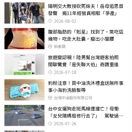
陽明交大教授砍死妹夫！岳母追思首
發聲 揭11年經營真相駁「爭產」
2026-08-02
腹部脂肪的「剋星」找到了，常吃這
幾物，吃走大肚囊，瘦出小蠻腰
新素簡
旅遊變認親！陸男幫台灣遊客拍照
閒聊驚覺「是失聯大伯」奇蹟重逢
2026-07-18
豹粉注意！買中油洗沐禮盒送無所事
事小海豹洗臉髮帶
台灣中油股份有限公司
台中女遛狗走斑馬線遭撞亡！母慟
「女兒隨媽祖修行去了」 駕駛過失
致死判9月
2026-07-26