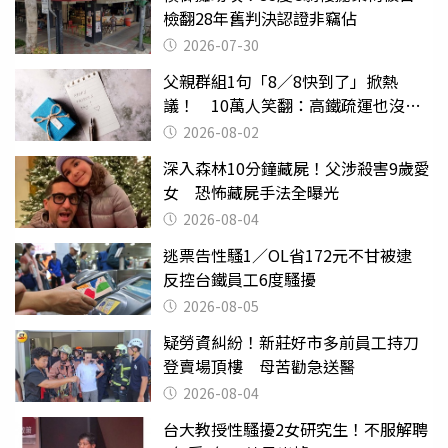
檢翻28年舊判決認證非竊佔
2026-07-30
父親群組1句「8／8快到了」掀熱
議！ 10萬人笑翻：高鐵疏運也沒列
父親節
2026-08-02
深入森林10分鐘藏屍！父涉殺害9歲愛
女 恐怖藏屍手法全曝光
2026-08-04
逃票告性騷1／OL省172元不甘被逮
反控台鐵員工6度騷擾
2026-08-05
疑勞資糾紛！新莊好市多前員工持刀
登賣場頂樓 母苦勸急送醫
2026-08-04
台大教授性騷擾2女研究生！不服解聘