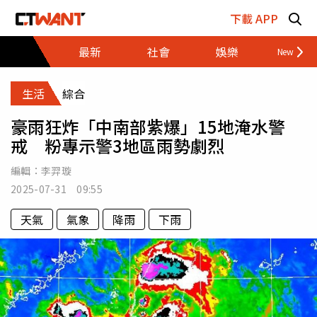
跳至主要內容區塊
下載 APP
最新
社會
娛樂
財經
生活
綜合
豪雨狂炸「中南部紫爆」15地淹水警
戒 粉專示警3地區雨勢劇烈
編輯：
李羿璇
2025-07-31 09:55
天氣
氣象
降雨
下雨