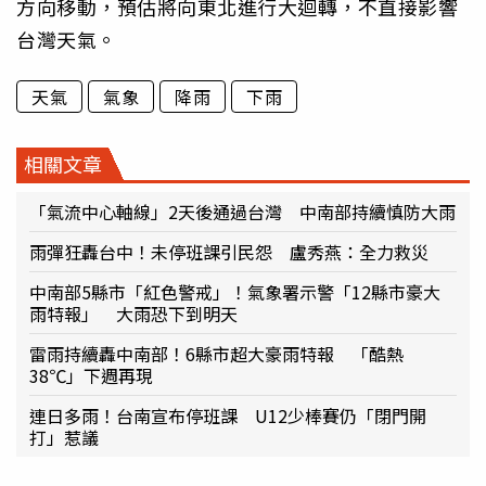
方向移動，預估將向東北進行大迴轉，不直接影響
台灣天氣。
天氣
氣象
降雨
下雨
相關文章
「氣流中心軸線」2天後通過台灣 中南部持續慎防大雨
雨彈狂轟台中！未停班課引民怨 盧秀燕：全力救災
中南部5縣市「紅色警戒」！氣象署示警「12縣市豪大
雨特報」 大雨恐下到明天
雷雨持續轟中南部！6縣市超大豪雨特報 「酷熱
38℃」下週再現
連日多雨！台南宣布停班課 U12少棒賽仍「閉門開
打」惹議