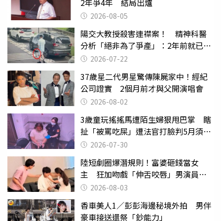
2年爭4年 結局出爐
2026-08-05
陽交大教授殺害連襟案！ 精神科醫
分析「絕非為了爭產」：2年前就已言
行詭異
2026-07-22
37歲星二代男星驚傳陳屍家中！經紀
公司證實 2個月前才與父開演唱會
2026-08-02
3歲童玩搖搖馬遭陌生婦狠甩巴掌 瞎
扯「被罵吃屎」遭法官打臉判5月須入
監
2026-07-30
陸短劇圈爆潛規則！富婆砸錢當女
主 狂加吻戲「伸舌咬唇」男演員崩
潰
2026-08-03
香車美人1／彭彭海邊秘境外拍 男伴
豪車接送還祭「鈔能力」