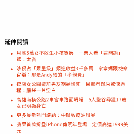
延伸閱讀
月薪5萬女不敢生小孩買房 一票人看「這開銷」
驚：太省
涉侵占「眾量級」頻道收益3千多萬 家寧媽跟檢察
官辯：那是Andy給的「孝親費」
夜店女公關遭前男友割頸慘死 目擊者還原驚悚過
程：腦袋一片空白
高雄南橫公路2車會車路面坍塌 5人墜谷尋獲17歲
女已明顯身亡
更多最新熱門議題：中聯致癌油風暴
蘋果首款折疊iPhone傳明年登場 定價高達1999美
元