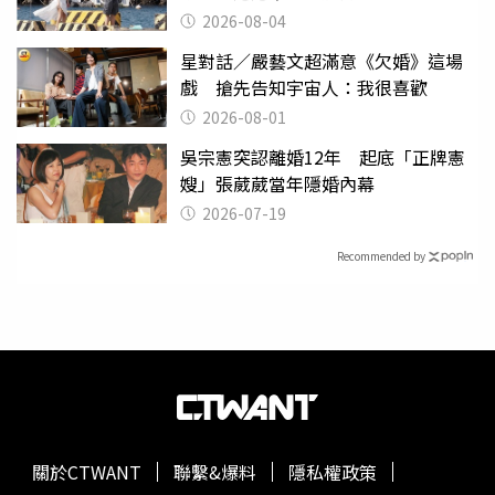
2026-08-04
星對話／嚴藝文超滿意《欠婚》這場
戲 搶先告知宇宙人：我很喜歡
2026-08-01
吳宗憲突認離婚12年 起底「正牌憲
嫂」張葳葳當年隱婚內幕
2026-07-19
Recommended by
關於CTWANT
聯繫&爆料
隱私權政策