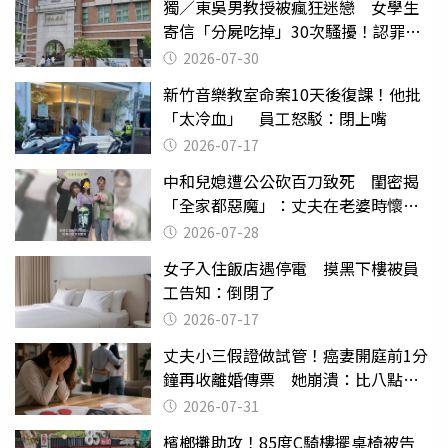
獨／東吳男教授被瘋狂迷戀 女學生
寄信「分屍吃掉」30次騷擾！認罪免
關
2026-07-30
新竹音樂教室命案10天後復課！他批
「太冷血」 員工怒駁：閉上嘴
2026-07-17
中和兒媳遭公公砍百刀致死 閨密揭
「全家都惡魔」：丈夫在老婆時懷孕
摔東西
2026-07-28
女子入住飯店遇停電 摸黑下樓被員
工告知：倒閉了
2026-07-17
丈夫小三假證做試管！癌妻開庭前1分
鐘再收離婚傳票 她崩潰：比八點檔
還扯
2026-07-31
檳榔攤助攻！85度C騎樓擺桌椅被告