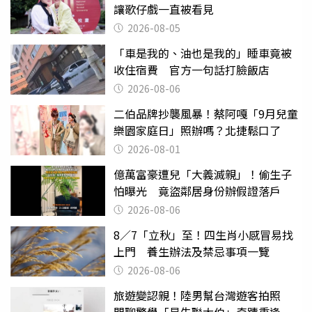
讓歌仔戲一直被看見
2026-08-05
「車是我的、油也是我的」睡車竟被
收住宿費 官方一句話打臉飯店
2026-08-06
二伯品牌抄襲風暴！蔡阿嘎「9月兒童
樂園家庭日」照辦嗎？北捷鬆口了
2026-08-01
億萬富豪遭兒「大義滅親」！偷生子
怕曝光 竟盜鄰居身份辦假證落戶
2026-08-06
8／7「立秋」至！四生肖小感冒易找
上門 養生辦法及禁忌事項一覽
2026-08-06
旅遊變認親！陸男幫台灣遊客拍照