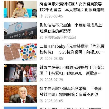
開會照意外變網紅照！女公務員妝容
掀2千則留言 本人怒嗆：化妝有錯嗎
2026-08-05
到加油站不只加油 來速咖啡成爲上
班通勤族的新選擇
台灣中油股份有限公司
二伯Hahababy千元童裝標示「內外層
皆純棉」 SGS檢測證明：內裡100%
聚酯纖維
2026-08-05
辣露內在美1／郭源元爆熱戀！河濱公
園「十指緊扣」帥氣KOL 新歡身份
曝光
2026-07-29
員工怕丟臉拒讓母出席婚禮 「最愛
發錢老闆」震怒開除：我看不起你
2026-08-05