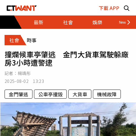
跳至主要內容區塊
下載 APP
最新
社會
娛樂
財經
社會
時事
撞爛候車亭肇逃 金門大貨車駕駛躲廠
房3小時遭警逮
記者：
楊靖彤
2025-08-02 13:23
金門肇逃
公車亭撞毀
大貨車
機械故障