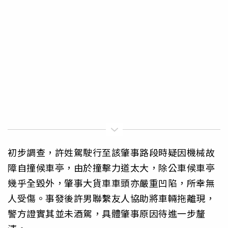
初步調查，許姓駕駛行至該肇事路段時疑因機械故
障自撞候車亭，由於撞擊力道太大，除公車候車亭
幾乎全毀外，肇事大貨車車頭亦嚴重凹陷，所幸無
人受傷。事發後許男聯繫友人協助將車輛拖離現，
警方證實其並未酒駕，具體肇事原因待進一步釐