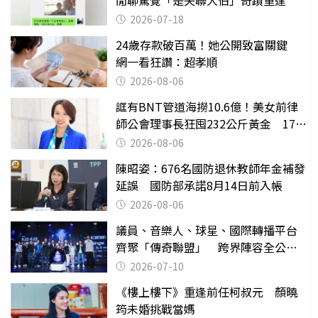
閒聊驚覺「是失聯大伯」奇蹟重逢
2026-07-18
24歲存款破百萬！她公開致富關鍵
網一看狂讚：超孝順
2026-08-06
誆有BNT管道海撈10.6億！美女前律
師公會理事長狂囤232公斤黃金 17人
遭起訴
2026-08-06
陳昭姿：676名國防退休教師年金補發
延誤 國防部承諾8月14日前入帳
2026-08-06
議員、音樂人、球星、國際轉播平台
齊聚「傳奇聯盟」 跨界陣容全公
開 劍指亞洲新傳奇聯賽
2026-07-10
《樓上樓下》重逢前任柯叔元 顏曉
筠未婚挑戰當媽