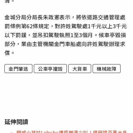
清。
金城分局分局長朱政憲表示，將依道路交通管理處
罰條例第62條規定，對許姓駕駛處1千元以上3千元
以下罰鍰，並吊扣駕駛執照1至3個月。候車亭毀損
部分，業由主管機關金門車船處向許姓駕駛辦理求
償。
金門肇逃
公車亭撞毀
大貨車
機械故障
延伸閱讀
親戚小孩討Labubu遭拒崩潰尖叫！還砸壞百萬水晶