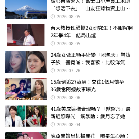
暖心台灣超人！富士山小屋員工求助
「想活下去」 山友狂背物資上山：
台灣真的是寶島
2026-08-05
台大教授性騷擾2女研究生！不服解聘
2年爭4年 結局出爐
2026-08-05
24歲女做正顎手術變「地包天」鞋拔
子臉 醫竟喊：我喜歡，比較洋氣
2026-07-26
15歲倒追27歲男！交往1個月懷孕
36歲當阿嬤故事曝光
2026-08-06
41歲美成這樣合理嗎？「獸醫乃」最
新近照曝光 網暴動：歲月忘了她
2026-08-04
陳亞蘭談恩師楊麗花 曝畢生心願：