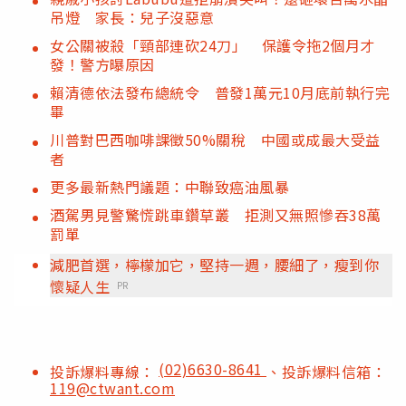
吊燈 家長：兒子沒惡意
女公關被殺「頸部連砍24刀」 保護令拖2個月才
發！警方曝原因
賴清德依法發布總統令 普發1萬元10月底前執行完
畢
川普對巴西咖啡課徵50%關稅 中國或成最大受益
者
更多最新熱門議題：中聯致癌油風暴
酒駕男見警驚慌跳車鑽草叢 拒測又無照慘吞38萬
罰單
減肥首選，檸檬加它，堅持一週，腰細了，瘦到你
懷疑人生
PR
(02)6630-8641
投訴爆料專線：
、投訴爆料信箱：
119@ctwant.com