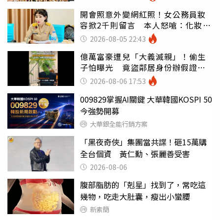
開會照意外變網紅照！女公務員妝
容掀2千則留言 本人怒嗆：化妝有
錯嗎
2026-08-05 22:43
億萬富豪遭兒「大義滅親」！偷生
子怕曝光 竟盜鄰居身份辦假證落
戶
2026-08-06 17:53
009829掌握AI關鍵 大華韓國KOSPI 50
今強勢開募
大華銀全能行銷方案
「黑夜奇俠」集團當共諜！砸15萬購
全台個資 黃仁勳、張麗善受害
2026-08-06
腹部脂肪的「剋星」找到了，常吃這
幾物，吃走大肚囊，瘦出小蠻腰
新素簡