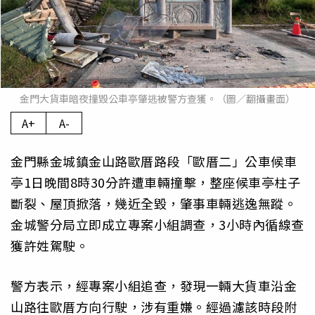
金門大貨車暗夜撞毀公車亭肇逃被警方查獲。（圖／翻攝畫面）
A+
A-
金門縣金城鎮金山路歐厝路段「歐厝二」公車候車
亭1日晚間8時30分許遭車輛撞擊，整座候車亭柱子
斷裂、屋頂掀落，幾近全毀，肇事車輛逃逸無蹤。
金城警分局立即成立專案小組調查，3小時內循線查
獲許姓駕駛。
警方表示，經專案小組追查，發現一輛大貨車沿金
山路往歐厝方向行駛，涉有重嫌。經過濾該時段附