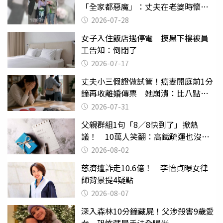
「全家都惡魔」：丈夫在老婆時懷孕
摔東西
2026-07-28
女子入住飯店遇停電 摸黑下樓被員
工告知：倒閉了
2026-07-17
丈夫小三假證做試管！癌妻開庭前1分
鐘再收離婚傳票 她崩潰：比八點檔
還扯
2026-07-31
父親群組1句「8／8快到了」掀熱
議！ 10萬人笑翻：高鐵疏運也沒列
父親節
2026-08-02
慈濟遭詐走10.6億！ 李怡貞曝女律
師背景提4疑點
2026-08-07
深入森林10分鐘藏屍！父涉殺害9歲愛
女 恐怖藏屍手法全曝光