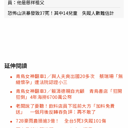
員：他是慈祥祖父
恐怖山洪暴發致37死！其中14兒童 失蹤人數難估計
延伸閱讀
青鳥女神翻車1／與人夫爽出國20多次 蔡瑞珊「無
縫懷孕」遭法院認證小三
青鳥女神翻車3／賴清德親自光顧 青鳥書店「狂開
狂倒」4年海撈6700萬公帑
老闆說了要聽！飲料店員下班前大方「加料免費
送」 一個月後反轉吞負評：再不敢了
728豪雨農損逾3億！ 全台5死3失蹤101傷