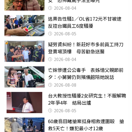
2026-08-04
逃票告性騷1／OL省172元不甘被逮
反控台鐵員工6度騷擾
2026-08-05
疑勞資糾紛！新莊好市多前員工持刀
登賣場頂樓 母苦勸急送醫
2026-08-04
亡妹慘遭公公毒手 表姊憶父親節前
夕：小舅舅仍到殯儀館陪她說話
2026-08-08
台大教授性騷擾2女研究生！不服解聘
2年爭4年 結局出爐
2026-08-05
60歲翁目睹搶案挺身相救遭圍毆 搶
救5天亡！嫌犯最小才12歲