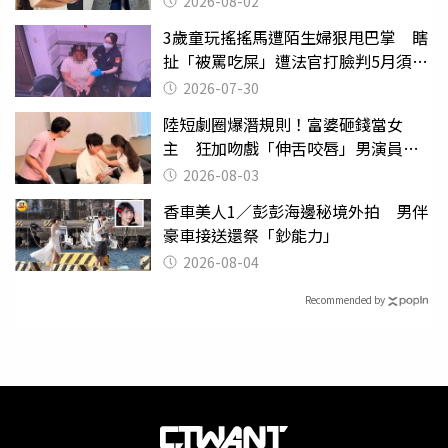
2026-08-02
3歲童玩搖搖馬遭陌生婦狠甩巴掌 瞎
扯「被罵吃屎」遭法官打臉判5月須入
監
2026-07-30
陸短劇圈爆潛規則！富婆砸錢當女
主 狂加吻戲「伸舌咬唇」男演員崩
潰
2026-08-03
香車美人1／彭彭海邊秘境外拍 男伴
豪車接送還祭「鈔能力」
2026-08-04
Recommended by