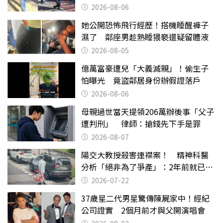
2026-08-06
她公開恐怖飛行經歷！搭機睡醒褲子
濕了 鄰座男趁熟睡猥褻還疑留體液
2026-08-05
億萬富豪遭兒「大義滅親」！偷生子
怕曝光 竟盜鄰居身份辦假證落戶
2026-08-06
母親過世當天提領206萬辦後事「父子
遭判刑」 律師：搶錢先下手是罪
2026-08-07
陽交大教授殺害連襟案！ 精神科醫
分析「絕非為了爭產」：2年前就已言
行詭異
2026-07-22
37歲星二代男星驚傳陳屍家中！經紀
公司證實 2個月前才與父開演唱會