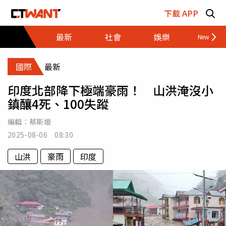
跳至主要內容區塊
下載 APP
最新
社會
娛樂
財經
國際
最新
印度北部降下極端豪雨！ 山洪淹沒小
鎮釀4死、100失蹤
編輯：
蔡斯媛
2025-08-06 08:30
山洪
豪雨
印度