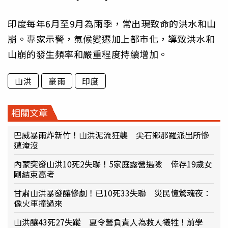
印度每年6月至9月為雨季，常出現致命的洪水和山
崩。專家示警，氣候變遷加上都市化，導致洪水和
山崩的發生頻率和嚴重程度持續增加。
山洪
豪雨
印度
相關文章
巴威暴雨炸新竹！山洪泥流狂襲 尖石鄉那羅派出所慘
遭淹沒
內蒙突發山洪10死2失聯！5家庭露營遇險 倖存19歲女
剛結束高考
甘肅山洪暴發釀慘劇！已10死33失聯 災民憶驚魂夜：
像火車撞過來
山洪釀43死27失蹤 夏令營負責人為救人犧牲！前學