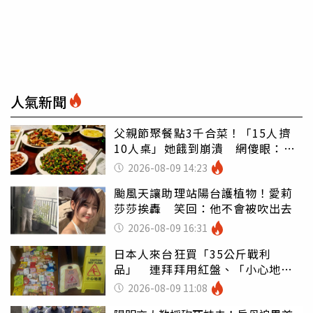
人氣新聞
父親節聚餐點3千合菜！「15人擠
10人桌」她餓到崩潰 網傻眼：讓
店家看笑話
2026-08-09 14:23
颱風天讓助理站陽台護植物！愛莉
莎莎挨轟 笑回：他不會被吹出去
2026-08-09 16:31
日本人來台狂買「35公斤戰利
品」 連拜拜用紅盤、「小心地
滑」告示牌也帶回家
2026-08-09 11:08