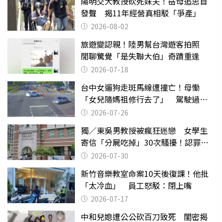
陽明交大教授砍死妹夫！岳母追思首
發聲 揭11年經營真相駁「爭產」
2026-08-02
旅遊變認親！陸男幫台灣遊客拍照
閒聊驚覺「是失聯大伯」奇蹟重逢
2026-07-18
台中女遛狗走斑馬線遭撞亡！母慟
「女兒隨媽祖修行去了」 駕駛過失
致死判9月
2026-07-26
獨／東吳男教授被瘋狂迷戀 女學生
寄信「分屍吃掉」30次騷擾！認罪免
關
2026-07-30
新竹音樂教室命案10天後復課！他批
「太冷血」 員工怒駁：閉上嘴
2026-07-17
中和兒媳遭公公砍百刀致死 閨密揭