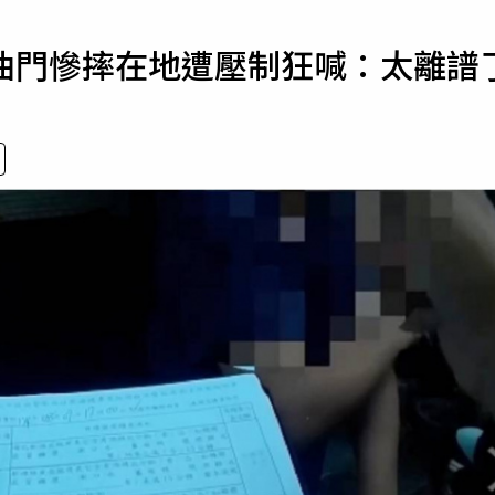
寵物
油門慘摔在地遭壓制狂喊：太離譜
運勢
運動
梅酒