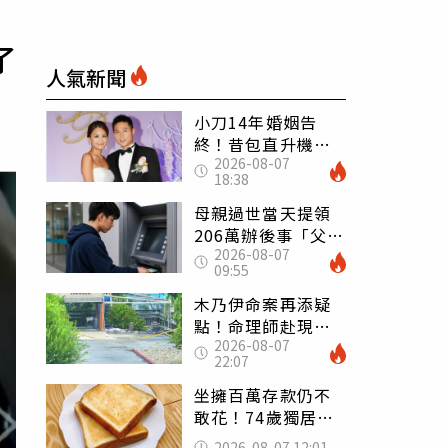
了
人氣新聞
小刀14年婚姻告
終！昔包直升機求
2026-08-07
婚 豪砸545萬辦婚
18:38
禮還找連戰證婚
母親過世當天提領
206萬辦後事「父子
2026-08-07
遭判刑」 律師：
09:55
搶錢先下手是罪
木乃伊命案再添疑
點！命理師赴現場
2026-08-07
遇天候驟變 驚
22:07
喊：死者還有冤屈
坐擁百萬存款仍不
敢花！74歲獨居翁
「1餐只吃1片吐
2026-08-07 12:01