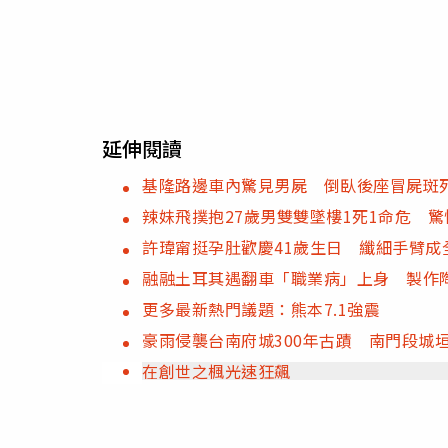
延伸閱讀
基隆路邊車內驚見男屍 倒臥後座冒屍斑
辣妹飛撲抱27歲男雙雙墜樓1死1命危 
許瑋甯挺孕肚歡慶41歲生日 纖細手臂成
融融土耳其遇翻車「職業病」上身 製作
更多最新熱門議題：熊本7.1強震
豪雨侵襲台南府城300年古蹟 南門段城
在創世之楓光速狂飆