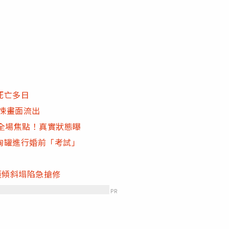
死亡多日
驚悚畫面流出
全場焦點！真實狀態曝
陶罐進行婚前「考試」
垣傾斜塌陷急搶修
PR