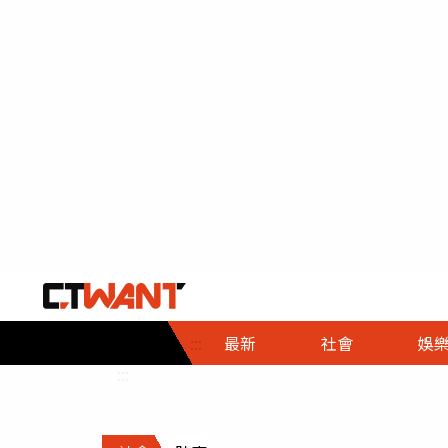
社會首頁
娛樂首頁
財經首頁
政
:::
最新
社會
娛
時事
即時
熱線
:::
直擊
大條
人物
調查
專題
３Ｃ