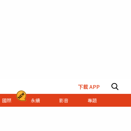
下載 APP
國際
永續
影音
專題