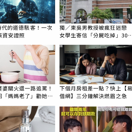
I時代的道德駭客！一次
獨／東吳男教授被瘋狂迷
張資安證照
女學生寄信「分屍吃掉」30
騷擾！認罪免關
PR
婆婆關火還一路追罵！
下個月房租差一點？快上【
回「媽媽老了」勸她別
借網】三分鐘解決燃眉之急
人妻超崩潰：我像台傭