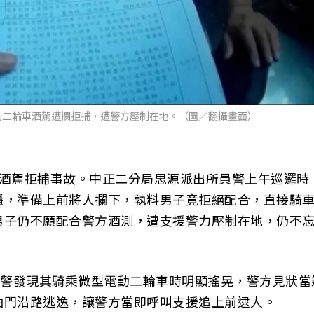
動二輪車酒駕遭攔拒捕，遭警方壓制在地。（圖／翻攝畫面）
起酒駕拒捕事故。中正二分局思源派出所員警上午巡邏時
穩，準備上前將人攔下，孰料男子竟拒絕配合，直接騎
男子仍不願配合警方酒測，遭支援警力壓制在地，仍不
員警發現其騎乘微型電動二輪車時明顯搖晃，警方見狀當
油門沿路逃逸，讓警方當即呼叫支援追上前逮人。