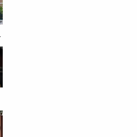
戀
次
易