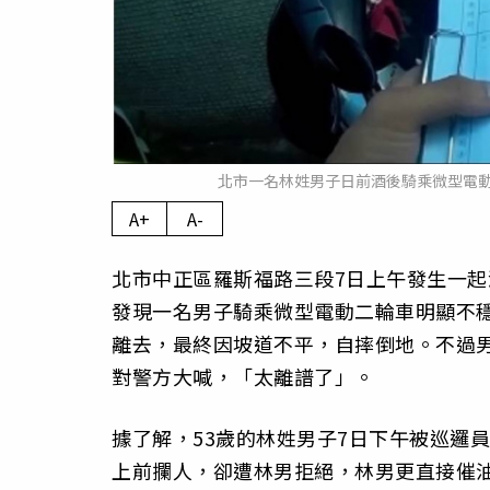
北市一名林姓男子日前酒後騎乘微型電
A+
A-
北市中正區羅斯福路三段7日上午發生一
發現一名男子騎乘微型電動二輪車明顯不
離去，最終因坡道不平，自摔倒地。不過
對警方大喊，「太離譜了」。
據了解，53歲的林姓男子7日下午被巡邏
上前攔人，卻遭林男拒絕，林男更直接催