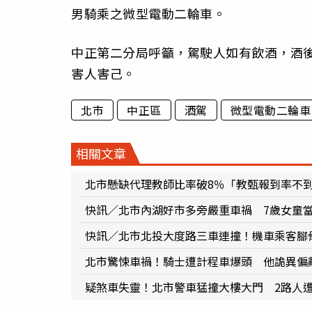
男騎乘之微型電動二輪車。
中正第二分局呼籲，駕駛人如有飲酒，酒
害人害己。
北市
中正區
酒駕
微型電動二輪車
相關文章
北市懸缺代理教師比率破8％「教甄報到率不
快訊／北市內湖好市多旁嚴重車禍 7歲女童
快訊／北市北投大度路三車連撞！機車乘客腳
北市驚悚車禍！騎士遭計程車爆頭 他詭異偏
疑煞車失靈！北市警車猛撞大樓大門 2路人