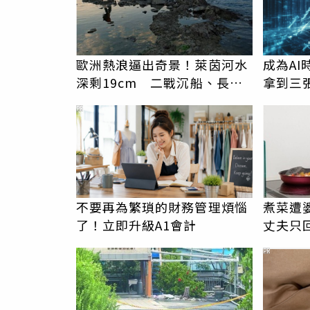
歐洲熱浪逼出奇景！萊茵河水
成為A
深剩19cm 二戰沉船、長毛
拿到三
象骨骸重見天日
PR
不要再為繁瑣的財務管理煩惱
煮菜遭
了！立即升級A1會計
丈夫只
計較 
PR