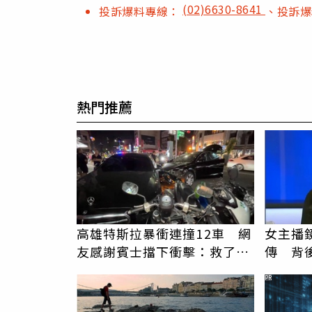
(02)6630-8641
投訴爆料專線：
、投訴
熱門推薦
高雄特斯拉暴衝連撞12車 網
女主播
友感謝賓士擋下衝擊：救了很
傳 背
多人
辛苦了
PR