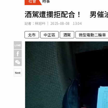
社會
時事
人物
汽車
酒駕遭攔拒配合！ 男催
專欄
房產新勢力
記者：
林冠吟
2025-08-08 13:04
北市
中正區
酒駕
微型電動二輪車
Next