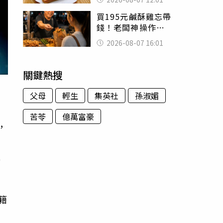
司」 半年後暴瘦
買195元鹹酥雞忘帶
嚇壞女兒
錢！老闆神操作
「倒找5元」 全網
2026-08-07 16:01
看哭：這就是台灣
關鍵熱搜
父母
輕生
集英社
孫淑媚
苦苓
億萬富豪
，
車
忘
籍