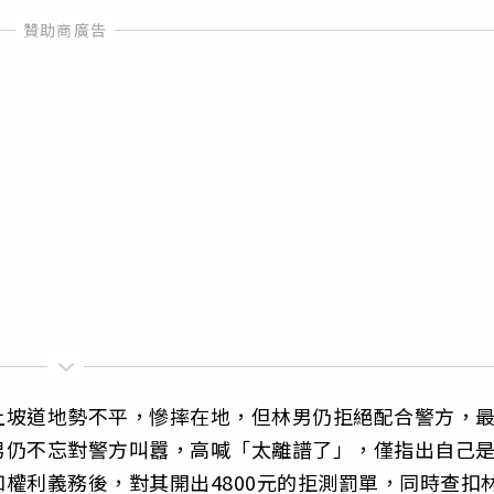
上坡道地勢不平，慘摔在地，但林男仍拒絕配合警方，
男仍不忘對警方叫囂，高喊「太離譜了」，僅指出自己
權利義務後，對其開出4800元的拒測罰單，同時查扣