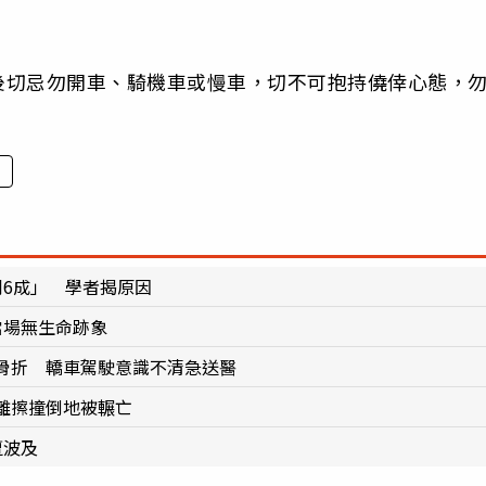
後切忌勿開車、騎機車或慢車，切不可抱持僥倖心態，
到6成」 學者揭原因
當場無生命跡象
骨折 轎車駕駛意識不清急送醫
離擦撞倒地被輾亡
遭波及