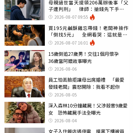
母親過世當天提領206萬辦後事「父
子遭判刑」 律師：搶錢先下手是
罪
2026-08-07 09:55
買195元鹹酥雞忘帶錢！老闆神操作
「倒找5元」 全網看哭：這就是台
灣
2026-08-07 16:01
15歲倒追27歲男！交往1個月懷孕
36歲當阿嬤故事曝光
2026-08-06
員工怕丟臉拒讓母出席婚禮 「最愛
發錢老闆」震怒開除：我看不起你
2026-08-05
深入森林10分鐘藏屍！父涉殺害9歲愛
女 恐怖藏屍手法全曝光
2026-08-04
女子入住飯店遇停電 摸黑下樓被員