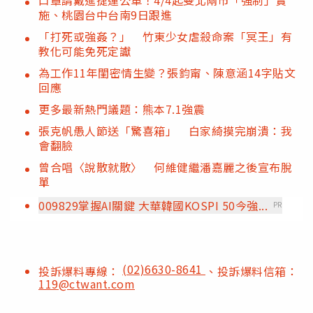
口罩請戴進捷運公車！4/4起雙北兩市「強制」實
施、桃園台中台南9日跟進
「打死或強姦？」 竹東少女虐殺命案「冥王」有
教化可能免死定讞
為工作11年閨密情生變？張鈞甯、陳意涵14字貼文
回應
更多最新熱門議題：熊本7.1強震
張克帆愚人節送「驚喜箱」 白家綺摸完崩潰：我
會翻臉
曾合唱〈說散就散〉 何維健繼潘嘉麗之後宣布脫
單
009829掌握AI關鍵 大華韓國KOSPI 50今強...
PR
(02)6630-8641
投訴爆料專線：
、投訴爆料信箱：
119@ctwant.com