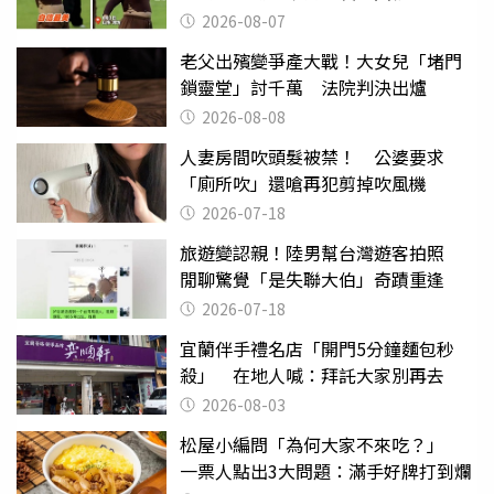
2026-08-07
老父出殯變爭產大戰！大女兒「堵門
鎖靈堂」討千萬 法院判決出爐
2026-08-08
人妻房間吹頭髮被禁！ 公婆要求
「廁所吹」還嗆再犯剪掉吹風機
2026-07-18
旅遊變認親！陸男幫台灣遊客拍照
閒聊驚覺「是失聯大伯」奇蹟重逢
2026-07-18
宜蘭伴手禮名店「開門5分鐘麵包秒
殺」 在地人喊：拜託大家別再去
2026-08-03
松屋小編問「為何大家不來吃？」
一票人點出3大問題：滿手好牌打到爛