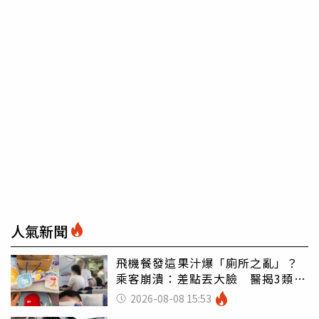
人氣新聞
飛機餐發這果汁爆「廁所之亂」？
乘客崩潰：差點丟大臉 醫揭3類人
別亂喝
2026-08-08 15:53