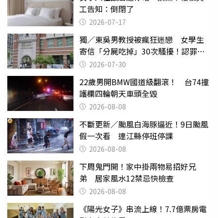
工告知：倒閉了
2026-07-17
獨／東吳男教授被瘋狂迷戀 女學生
寄信「分屍吃掉」30次騷擾！認罪免
關
2026-07-30
22歲男開BMW國道級翻滾！ 台74撞
護欄四輪朝天車頭全毀
2026-08-08
不斷更新／颱風白海豚逼近！9日颱風
假一次看 連江縣停班停課
2026-08-08
下周鬼門開！家中掛兩物易招好兄
弟 居家風水12禁忌快檢查
2026-08-08
《陽光女子》串流上線！7.7億票房電