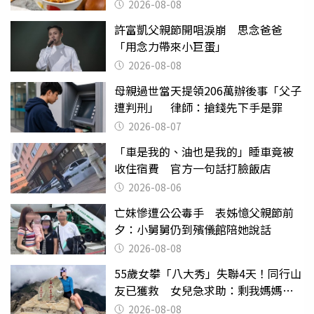
2026-08-08
許富凱父親節開唱淚崩 思念爸爸
「用念力帶來小巨蛋」
2026-08-08
母親過世當天提領206萬辦後事「父子
遭判刑」 律師：搶錢先下手是罪
2026-08-07
「車是我的、油也是我的」睡車竟被
收住宿費 官方一句話打臉飯店
2026-08-06
亡妹慘遭公公毒手 表姊憶父親節前
夕：小舅舅仍到殯儀館陪她說話
2026-08-08
55歲女攀「八大秀」失聯4天！同行山
友已獲救 女兒急求助：剩我媽媽還
沒找到
2026-08-08