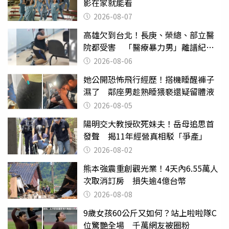
影在家就能看
2026-08-07
高雄欠到台北！長庚、榮總、部立醫
院都受害 「醫療暴力男」離譜紀錄
曝光
2026-08-06
她公開恐怖飛行經歷！搭機睡醒褲子
濕了 鄰座男趁熟睡猥褻還疑留體液
2026-08-05
陽明交大教授砍死妹夫！岳母追思首
發聲 揭11年經營真相駁「爭產」
2026-08-02
熊本強震重創觀光業！4天內6.55萬人
次取消訂房 損失逾4億台幣
2026-08-08
9歲女孩60公斤又如何？站上啦啦隊C
位驚艷全場 千萬網友被圈粉