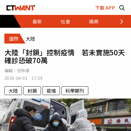
跳至主要內容區塊
下載 APP
最新
社會
娛樂
財經
國際
大陸
大陸「封鎖」控制疫情 若未實施50天
確診恐破70萬
編輯：
甘仲豪
2020-04-01 17:39
大陸
封鎖
疫情
科學期刊