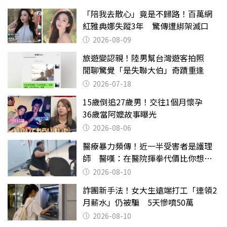
「陪我去散心」竟是不歸路！百萬網
紅雅典娜失蹤3年 驚傳遭綁架滅口
2026-08-09
旅遊變認親！陸男幫台灣遊客拍照
閒聊驚覺「是失聯大伯」奇蹟重逢
2026-07-18
15歲倒追27歲男！交往1個月懷孕
36歲當阿嬤故事曝光
2026-08-06
醫療暴力頻傳！近一半受害者是護理
師 醫嘆：在醫院揮拳代價比你想像
的還要大
2026-08-10
詐團新手法！女大生遠端打工「連領2
月薪水」仍被騙 5天慘噴50萬
2026-08-10