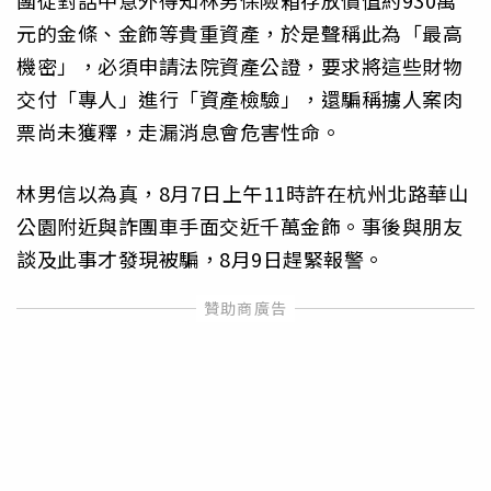
團從對話中意外得知林男保險箱存放價值約930萬
元的金條、金飾等貴重資產，於是聲稱此為「最高
機密」，必須申請法院資產公證，要求將這些財物
交付「專人」進行「資產檢驗」，還騙稱擄人案肉
票尚未獲釋，走漏消息會危害性命。
林男信以為真，8月7日上午11時許在杭州北路華山
公園附近與詐團車手面交近千萬金飾。事後與朋友
談及此事才發現被騙，8月9日趕緊報警。