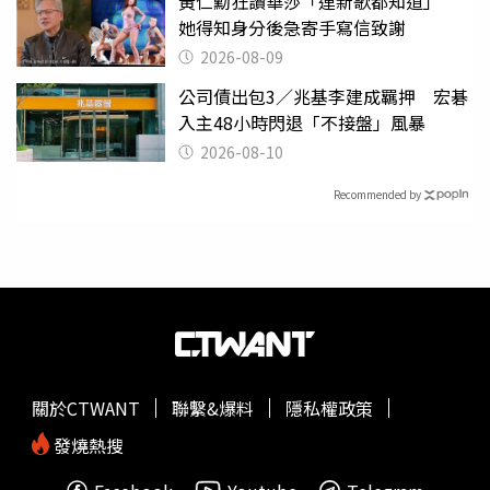
黃仁勳狂讚華莎「連新歌都知道」
她得知身分後急寄手寫信致謝
2026-08-09
公司債出包3／兆基李建成羈押 宏碁
入主48小時閃退「不接盤」風暴
2026-08-10
Recommended by
關於CTWANT
聯繫&爆料
隱私權政策
發燒熱搜