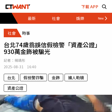
跳至主要內容區塊
下載 APP
最新
社會
娛樂
財經
社會
時事
台北74歲翁誤信假檢警「資產公證」
930萬金飾被騙光
記者：
楊靖彤
2025-08-31 16:40
台北
假檢警詐騙
金飾
擄人勒贖
資產公證