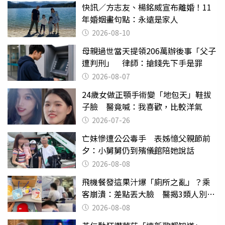
快訊／方志友、楊銘威宣布離婚！11
年婚姻畫句點：永遠是家人
2026-08-10
母親過世當天提領206萬辦後事「父子
遭判刑」 律師：搶錢先下手是罪
2026-08-07
24歲女做正顎手術變「地包天」鞋拔
子臉 醫竟喊：我喜歡，比較洋氣
2026-07-26
亡妹慘遭公公毒手 表姊憶父親節前
夕：小舅舅仍到殯儀館陪她說話
2026-08-08
飛機餐發這果汁爆「廁所之亂」？乘
客崩潰：差點丟大臉 醫揭3類人別亂
喝
2026-08-08