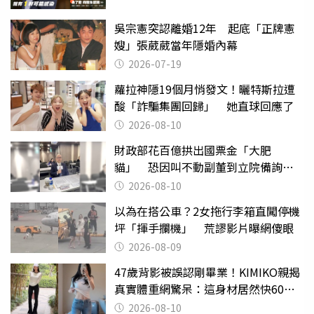
吳宗憲突認離婚12年 起底「正牌憲
嫂」張葳葳當年隱婚內幕
2026-07-19
蘿拉神隱19個月悄發文！曬特斯拉遭
酸「詐騙集團回歸」 她直球回應了
2026-08-10
財政部花百億拱出國票金「大肥
貓」 恐因叫不動副董到立院備詢惹
議
2026-08-10
以為在搭公車？2女拖行李箱直闖停機
坪「揮手攔機」 荒謬影片曝網傻眼
2026-08-09
47歲背影被誤認剛畢業！KIMIKO親揭
真實體重網驚呆：這身材居然快60公
斤？
2026-08-10