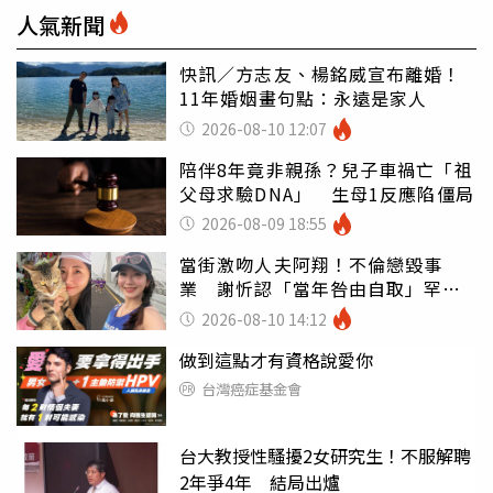
人氣新聞
快訊／方志友、楊銘威宣布離婚！
11年婚姻畫句點：永遠是家人
2026-08-10 12:07
陪伴8年竟非親孫？兒子車禍亡「祖
父母求驗DNA」 生母1反應陷僵局
2026-08-09 18:55
當街激吻人夫阿翔！不倫戀毀事
業 謝忻認「當年咎由自取」罕吐
心聲
2026-08-10 14:12
做到這點才有資格說愛你
台灣癌症基金會
台大教授性騷擾2女研究生！不服解聘
2年爭4年 結局出爐