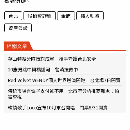
檢署偵辦。
台北
假檢警詐騙
金飾
擄人勒贖
資產公證
相關文章
華山特搜分隊授旗成軍 攜手守護台北安全
20歲男跳中興橋墜河 警消搜救中
Red Velvet WENDY個人世界巡演開跑 台北場7日開賣
傳統市場有電子支付卻不用 北市府分析攤商難處：怕
被查稅
韓饒歌手Loco宣布10月來台開唱 門票8/31開賣