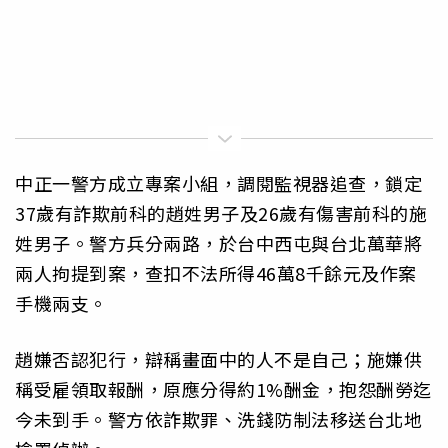
中正一警方成立專案小組，調閱監視器追查，鎖定
37歲有詐欺前科的趙姓男子及26歲有傷害前科的施
姓男子。警方兵分兩路，於台中西屯與台北萬華將
兩人拘提到案，查扣不法所得46萬8千餘元及作案
手機兩支。
趙嫌否認犯行，辯稱畫面中的人不是自己；施嫌供
稱受雇領取報酬，原應分得約1%酬金，抱怨酬勞迄
今未到手。警方依詐欺罪、洗錢防制法移送台北地