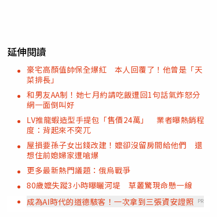
延伸閱讀
豪宅高顏值帥保全爆紅 本人回覆了！他曾是「天
菜排長」
和男友AA制！她七月約請吃飯遭回1句話氣炸怒分
網一面倒叫好
LV推龍蝦造型手提包「售價24萬」 業者曝熱銷程
度：背起來不突兀
屋損要孫子女出錢改建！嬤卻沒留房間給他們 還
想住前媳婦家遭嗆爆
更多最新熱門議題：俄烏戰爭
80歲嬤失蹤3小時曝曬河堤 草叢驚現命懸一線
成為AI時代的道德駭客！一次拿到三張資安證照
PR