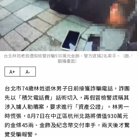
台北林姓老翁遭假檢警詐騙930萬元金飾，警方逮捕2名車手。（圖／
翻攝畫面）
A+
A-
台北市74歲林姓退休男子日前接獲詐騙電話，詐團
先以「積欠電話費」話術切入，再假冒檢警謊稱其
涉入擄人勒贖案，要求進行「資產公證」。林男一
時慌張，8月7日在中正區杭州北路將價值930萬元
的金條45兩、金飾及紀念幣交付車手，兩天後才驚
覺受騙報警。