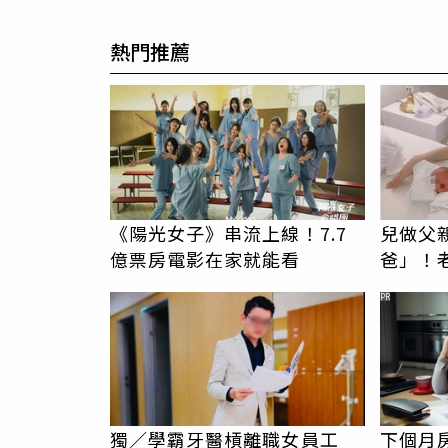
熱門推薦
《陽光女子》串流上線！7.7
兒做父
億票房電影在家就能看
爸」！
成遺孀
PR
獨／學霸牙醫槓離職女員工
下個月