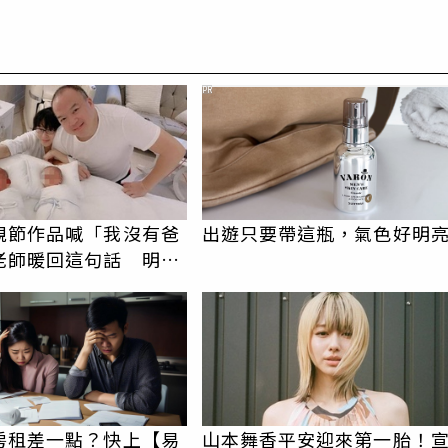
PR
親節作品喊「我沒有爸
出遊只要帶這瓶，氣色好明
老師暖回這句話 明金
心酸惹淚
房租差一點？快上【易
山本舞香平安迎來第一胎！