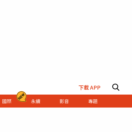
下載 APP
國際
永續
影音
專題