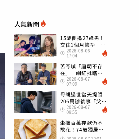
人氣新聞
15歲倒追27歲男！
交往1個月懷孕 36
2026-08-06
歲當阿嬤故事曝光
17:04
苦苓喊「唐朝不存
在」 網紅批瞎編
2026-08-07
歷史：李白、杜甫
07:09
用鮮卑文寫詩？
母親過世當天提領
206萬辦後事「父子
2026-08-07
遭判刑」 律師：
09:55
搶錢先下手是罪
坐擁百萬存款仍不
敢花！74歲獨居翁
「1餐只吃1片吐
2026-08-07 12:01