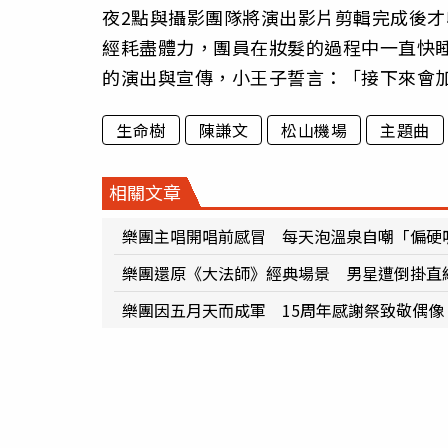
夜2點與攝影團隊將演出影片剪輯完成後
經耗盡體力，團員在妝髮的過程中一直快
的演出與宣傳，小王子誓言：「接下來會
生命樹
陳謙文
松山機場
主題曲
相關文章
樂團主唱開唱前感冒 每天泡溫泉自嘲「偏硬
樂團還原《大法師》經典場景 男星遭倒掛直
樂團因五月天而成軍 15周年感謝祭致敬偶像