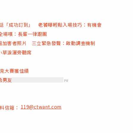
電話「成功訂到」 老饕曝輕鬆入場技巧：有機會
全場嘆：長輩一律跟團
揭加害者照片 三立緊急發聲：啟動調查機制
小草淚灑旁聽席
匹克大賽獲佳績
給男友
PR
119@ctwant.com
爆料信箱：