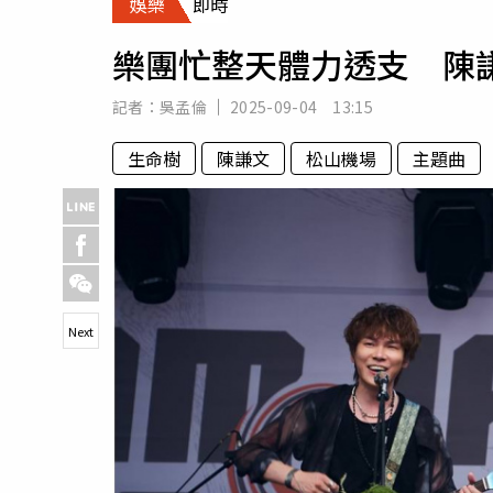
娛樂
即時
人物
汽車
樂團忙整天體力透支 陳
專欄
房產新勢力
記者：
吳孟倫
2025-09-04 13:15
生命樹
陳謙文
松山機場
主題曲
Next