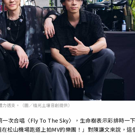
體力透支。（圖／植光土壤音創提供）
合唱〈Fly To The Sky〉，生命樹表示彩排時一
組在松山機場跑道上拍MV的樂團！」對陳謙文來說，這