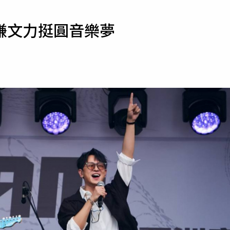
寵物
謙文力挺圓音樂夢
運勢
運動
梅酒