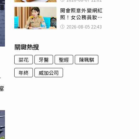
司」 半年後暴瘦
開會照意外變網紅
嚇壞女兒
照！女公務員妝容
掀2千則留言 本人
2026-08-05 22:43
怒嗆：化妝有錯嗎
關鍵熱搜
菜花
牙醫
聖經
陳珮騏
年終
威加公司
方
當