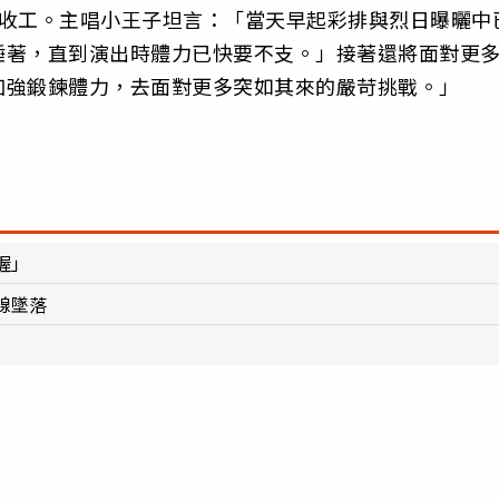
才收工。主唱小王子坦言：「當天早起彩排與烈日曝曬中
睡著，直到演出時體力已快要不支。」接著還將面對更
加強鍛鍊體力，去面對更多突如其來的嚴苛挑戰。」
喔」
線墜落