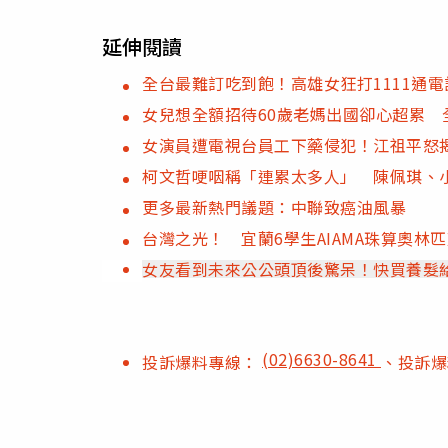
延伸閱讀
全台最難訂吃到飽！高雄女狂打1111通
女兒想全額招待60歲老媽出國卻心超累 
女演員遭電視台員工下藥侵犯！江祖平怒
柯文哲哽咽稱「連累太多人」 陳佩琪、
更多最新熱門議題：中聯致癌油風暴
台灣之光！ 宜蘭6學生AIAMA珠算奧林
女友看到未來公公頭頂後驚呆！快買養髮
(02)6630-8641
投訴爆料專線：
、投訴