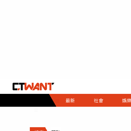
社會首頁
娛樂首頁
財經首頁
政
:::
最新
社會
娛
時事
即時
熱線
:::
直擊
大條
人物
調查
專題
３Ｃ