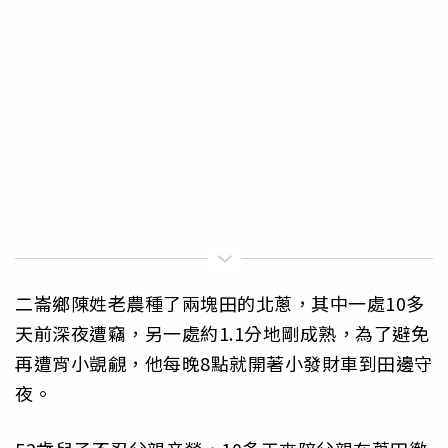
二崙鄉陳姓老農種了兩塊田的北蔥，其中一處10多
天前深夜遭竊，另一處約1.1分地剛成熟，為了避免
再遭宵小覬覦，他每晚8點就開著小發財車到田邊守
夜。