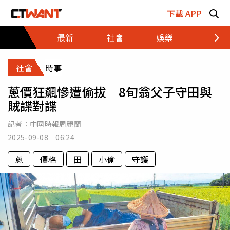
跳至主要內容區塊
下載 APP
最新
社會
娛樂
財經
社會
時事
蔥價狂飆慘遭偷拔 8旬翁父子守田與
賊諜對諜
記者：
中國時報周麗蘭
2025-09-08 06:24
蔥
價格
田
小偷
守護