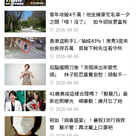
曾年收破4千萬！他坐擁豪宅名車一夕
之間「啪！沒了」 如今卻說更富有
2026-08-05
香港盜刷手1／抽成45%！港男3度來
台爽撈百萬 買房下斡先住看守所
2026-08-06
尪腦瘤開刀後「洗個澡出來變禿
頭」 林子熙忍震驚安慰：頭髮不重
要
2026-08-05
41歲美成這樣合理嗎？「獸醫乃」最
新近照曝光 網暴動：歲月忘了她
2026-08-04
宛如「病毒盛宴」！暑假3流行病齊
發 醫示警：再次戴上口罩吧
2026-08-06