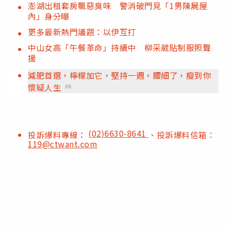
澎湖出租套房飄惡臭味 警消破門見「1男陳屍屋
內」身分曝
更多最新熱門議題：以伊互打
中山女高「午餐革命」持續中 柳采葳貼制服照聲
援
減肥首選，檸檬加它，堅持一週，腰細了，瘦到你
懷疑人生
PR
(02)6630-8641
投訴爆料專線：
、投訴爆料信箱：
119@ctwant.com