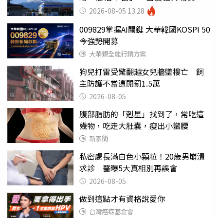
山：台灣真的是寶島
2026-08-05 13:28
009829掌握AI關鍵 大華韓國KOSPI 50
今強勢開募
大華銀全能行銷方案
狗兒打雷受驚翻越女兒牆墜樓亡 飼
主防護不當遭開罰1.5萬
2026-08-05
腹部脂肪的「剋星」找到了，常吃這
幾物，吃走大肚囊，瘦出小蠻腰
新素簡
私密處長滿白色小顆粒！20歲男崩潰
求診 醫曝5大真相別再誤會
2026-08-05
做到這點才有資格說愛你
台灣癌症基金會