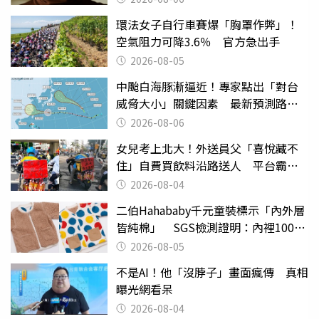
環法女子自行車賽爆「胸罩作弊」！
空氣阻力可降3.6％ 官方急出手
2026-08-05
中颱白海豚漸逼近！專家點出「對台
威脅大小」關鍵因素 最新預測路徑
曝
2026-08-06
女兒考上北大！外送員父「喜悅藏不
住」自費買飲料沿路送人 平台霸氣
幫付學費
2026-08-04
二伯Hahababy千元童裝標示「內外層
皆純棉」 SGS檢測證明：內裡100%
聚酯纖維
2026-08-05
不是AI！他「沒脖子」畫面瘋傳 真相
曝光網看呆
2026-08-04