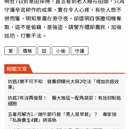
明哲7日到蔥田探視，直言看到老人睡在田間，只為
守護辛苦耕作的成果，實在令人心疼，有些人想不
勞而獲，明知蔥農在旁守夜，卻還明目張膽伺機奪
取，這不是偷竊，是強盜，請警方體卹農民，加強
巡防、打擊不法。
蔥
價格
田
小偷
守護
相關文章
抗癌3寶不可不知 營養師曝光大蒜2吃法「增加抗癌效
果」
抗癌7年沒再復發！ 醫大推這一配角蔬菜：有效抑制癌
細胞
五毒月解方1／端午節行房「男人易早衰」？ 專家授
「私房養生4寶」排濕熱