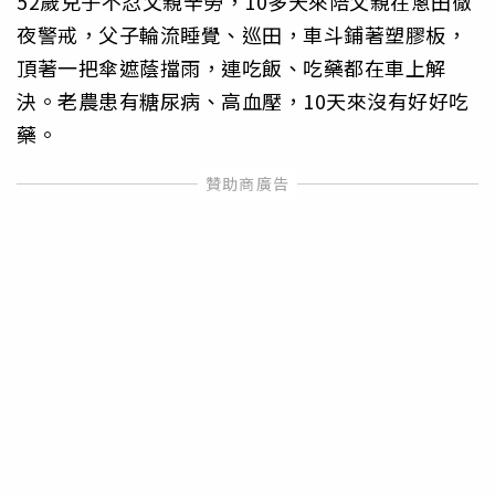
52歲兒子不忍父親辛勞，10多天來陪父親在蔥田徹
夜警戒，父子輪流睡覺、巡田，車斗鋪著塑膠板，
頂著一把傘遮蔭擋雨，連吃飯、吃藥都在車上解
決。老農患有糖尿病、高血壓，10天來沒有好好吃
藥。