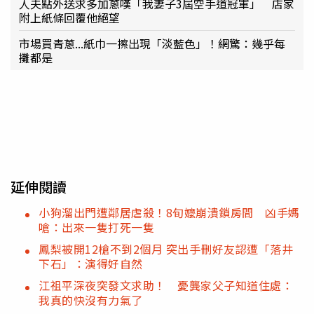
人夫點外送求多加蔥嘆「我妻子3屆空手道冠軍」 店家
附上紙條回覆他絕望
市場買青蔥...紙巾一擦出現「淡藍色」！網驚：幾乎每
攤都是
延伸閱讀
小狗溜出門遭鄰居虐殺！8旬嬤崩潰鎖房間 凶手媽
嗆：出來一隻打死一隻
鳳梨被開12槍不到2個月 突出手刪好友認遭「落井
下石」：演得好自然
江祖平深夜突發文求助！ 憂龔家父子知道住處：
我真的快沒有力氣了