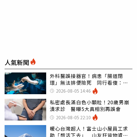
人氣新聞
外科醫誤接器官！病患「腸道閉
環」無法排便險死 同行看傻：糟
糕至極
2026-08-05 14:46
私密處長滿白色小顆粒！20歲男崩
潰求診 醫曝5大真相別再誤會
2026-08-05 22:10
暖心台灣超人！富士山小屋員工求
助「想活下去」 山友狂背物資上