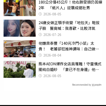
180公分僅45公斤！他右肺受損仍苦練
2年 「紙片人」逆襲成健壯男
2026-08-05
24歲女做正顎手術變「地包天」鞋拔
子臉 醫竟喊：我喜歡，比較洋氣
2026-07-26
他嫌鼎泰豐「140元冷門小菜」太
貴！ 老饕卻狂推神調味：自己做不
出來
2026-08-04
熊本AEON爆炸女店員罹難！守靈儀式
擺純白婚紗 「妻已不在身邊」他淚
喊：無法想像
2026-08-05
Recommended by