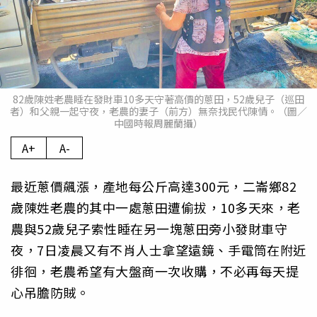
82歲陳姓老農睡在發財車10多天守著高價的蔥田，52歲兒子（巡田
者）和父親一起守夜，老農的妻子（前方）無奈找民代陳情。（圖／
中國時報周麗蘭攝）
A+
A-
最近蔥價飆漲，產地每公斤高達300元，二崙鄉82
歲陳姓老農的其中一處蔥田遭偷拔，10多天來，老
農與52歲兒子索性睡在另一塊蔥田旁小發財車守
夜，7日凌晨又有不肖人士拿望遠鏡、手電筒在附近
徘徊，老農希望有大盤商一次收購，不必再每天提
心吊膽防賊。