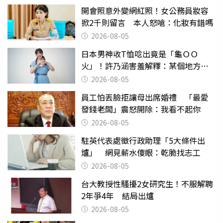
開會照意外變網紅照！女公務員妝容
掀2千則留言 本人怒嗆：化妝有錯嗎
2026-08-05
日本男神收T恤唸出竟是「龜ＯＯ
火」！許乃涵害羞解釋：某個地方燃
燒起來了
2026-08-05
員工怕丟臉拒讓母出席婚禮 「最愛
發錢老闆」震怒開除：我看不起你
2026-08-05
駐英代表處徵行政助理「5大條件出
爐」 網見薪水傻眼：乾脆找志工
2026-08-05
台大教授性騷擾2女研究生！不服解聘
2年爭4年 結局出爐
2026-08-05