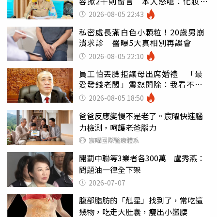
容掀2千則留言 本人怒嗆：化妝有
錯嗎
2026-08-05 22:43
私密處長滿白色小顆粒！20歲男崩
潰求診 醫曝5大真相別再誤會
2026-08-05 22:10
員工怕丟臉拒讓母出席婚禮 「最
愛發錢老闆」震怒開除：我看不起
你
2026-08-05 18:50
爸爸反應變慢不是老了。宸曜快速腦
力檢測，呵護老爸腦力
宸曜國際醫療體系
開罰中聯等3業者各300萬 盧秀燕：
問題油一律全下架
2026-07-07
腹部脂肪的「剋星」找到了，常吃這
幾物，吃走大肚囊，瘦出小蠻腰