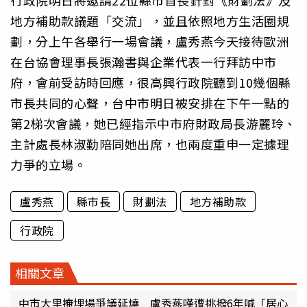
行政院明日將邀請22位縣市首長針對《財劃法》及
地方補助款議題「交流」，並且依照地方生活圈規
劃，分上午各舉行一場會議，盧秀燕今天接待歐洲
在台協會理事長張瀚書與企業代表一行拜訪中市
府，會前受訪時回應，很高興行政院聽到10幾個縣
市長共同的心聲，台中市明日被安排在下午一點的
第2梯次會議，她已經指示中市府財政局長游麗玲、
主計處長林淑勤陪同她出席，也兩度重申一定據理
力爭的立場。
盧秀燕
縣市長
財劃法
地方補助款
行政院
相關文章
中市大里掩埋場爭議延燒 盧秀燕嘆遭挑撥6年喊「居心