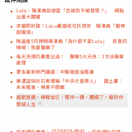
Lulu、陳漢典談戀愛「怎做到不被發現？」 網點
出最大關鍵
求婚照好甜！LuLu戴婚戒花托燦笑 陳漢典「眼神
超寵溺」
陶晶瑩5月拷問陳漢典「為什麼不愛Lulu」 見喜訊
嗨喊：我要蓋廟了
每天洗頭仍嚴重出油！ 醫曝5大元兇：3方法簡單
處理
更多最新熱門議題：中聯致癌油風暴
美濃盜採砂石案遭稱「中央才是壞人」 國土署：
未來稽查、掃黑不間斷
減肥首選，檸檬加它，堅持一週，腰細了，瘦到你
懷疑人生
PR
(02)6630-8641
投訴爆料專線：
、投訴爆料信箱：