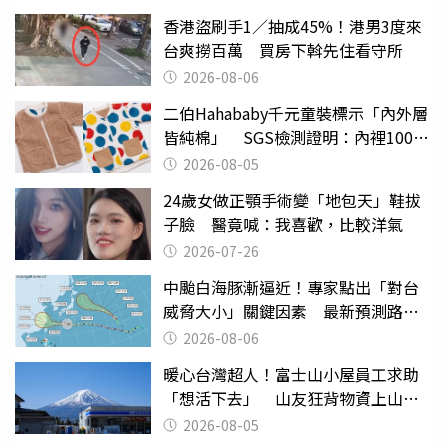
香港盜刷手1／抽成45%！港男3度來
台爽撈百萬 買房下斡先住看守所
2026-08-06
二伯Hahababy千元童裝標示「內外層
皆純棉」 SGS檢測證明：內裡100%
聚酯纖維
2026-08-05
24歲女做正顎手術變「地包天」鞋拔
子臉 醫竟喊：我喜歡，比較洋氣
2026-07-26
中颱白海豚漸逼近！專家點出「對台
威脅大小」關鍵因素 最新預測路徑
曝
2026-08-06
暖心台灣超人！富士山小屋員工求助
「想活下去」 山友狂背物資上山：
台灣真的是寶島
2026-08-05