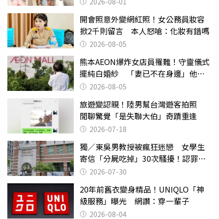
2026-08-01
開會照意外變網紅照！女公務員妝容
掀2千則留言 本人怒嗆：化妝有錯嗎
2026-08-05
熊本AEON爆炸女店員罹難！守靈儀式
擺純白婚紗 「妻已不在身邊」他淚
喊：無法想像
2026-08-05
旅遊變認親！陸男幫台灣遊客拍照
閒聊驚覺「是失聯大伯」奇蹟重逢
2026-07-18
獨／東吳男教授被瘋狂迷戀 女學生
寄信「分屍吃掉」30次騷擾！認罪免
關
2026-07-30
20年前舊衣變身精品！UNIQLO「神
級服務」曝光 網讚：穿一輩子
2026-08-04