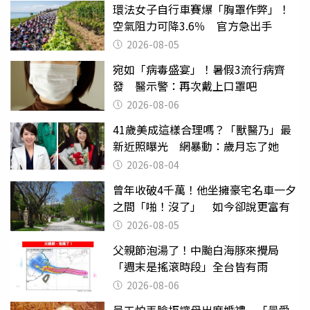
環法女子自行車賽爆「胸罩作弊」！
空氣阻力可降3.6％ 官方急出手
2026-08-05
宛如「病毒盛宴」！暑假3流行病齊
發 醫示警：再次戴上口罩吧
2026-08-06
41歲美成這樣合理嗎？「獸醫乃」最
新近照曝光 網暴動：歲月忘了她
2026-08-04
曾年收破4千萬！他坐擁豪宅名車一夕
之間「啪！沒了」 如今卻說更富有
2026-08-05
父親節泡湯了！中颱白海豚來攪局
「週末是搖滾時段」全台皆有雨
2026-08-06