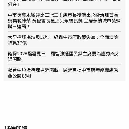
何在」
中市勇奪永續評比三冠王！盧市長獲傑出永續治理首長
獎典範殊榮 黃秘書長獲頂尖永續長獎 宜居永續城市獎蟬
聯三連霸！
大里掩埋場垃圾成堆 綠轟中市府政策失當：全面清除
恐耗37億
確保2028撥雲見日 羅智強選國民黨主席要為盧秀燕太
陽開路
揭台中垃圾掩埋場近滿載 民進黨批中市府無能籲盧秀
燕公開說明
延伸閱讀