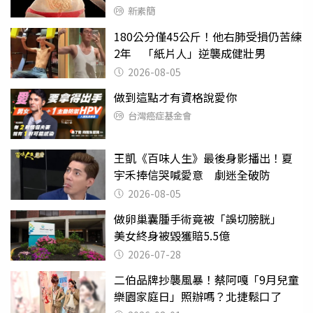
新素簡
180公分僅45公斤！他右肺受損仍苦練
2年 「紙片人」逆襲成健壯男
2026-08-05
做到這點才有資格說愛你
台灣癌症基金會
王凱《百味人生》最後身影播出！夏
宇禾捧信哭喊愛意 劇迷全破防
2026-08-05
做卵巢囊腫手術竟被「誤切膀胱」
美女終身被毀獲賠5.5億
2026-07-28
二伯品牌抄襲風暴！蔡阿嘎「9月兒童
樂園家庭日」照辦嗎？北捷鬆口了