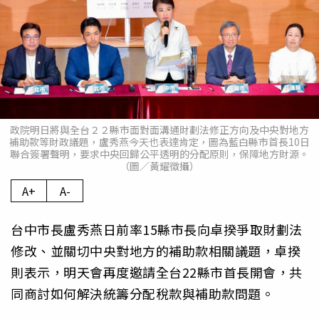
政院明日將與全台２２縣市面對面溝通財劃法修正方向及中央對地方
補助款等財政議題，盧秀燕今天也表達肯定，圖為藍白縣市首長10日
聯合簽署聲明，要求中央回歸公平透明的分配原則，保障地方財源。
（圖／黃耀徵攝）
A+
A-
台中市長盧秀燕日前率15縣市長向卓揆爭取財劃法
修改、並關切中央對地方的補助款相關議題，卓揆
則表示，明天會再度邀請全台22縣市首長開會，共
同商討如何解決統籌分配稅款與補助款問題。