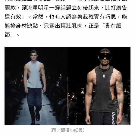
題款，讓流量明星一穿話題立刻帶起來，比打廣告
還有效」。當然，也有人認為剪裁確實有巧思，能
遮掩身材缺點、只露出精壯肌肉，正是「貴在細
節」。
（圖／翻攝小紅書）