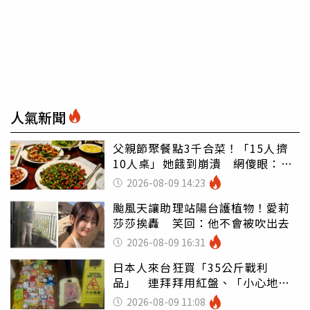
人氣新聞
父親節聚餐點3千合菜！「15人擠
10人桌」她餓到崩潰 網傻眼：讓
店家看笑話
2026-08-09 14:23
颱風天讓助理站陽台護植物！愛莉
莎莎挨轟 笑回：他不會被吹出去
2026-08-09 16:31
日本人來台狂買「35公斤戰利
品」 連拜拜用紅盤、「小心地
滑」告示牌也帶回家
2026-08-09 11:08