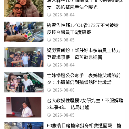
女 恐怖藏屍手法全曝光
2026-08-04
逃票告性騷1／OL省172元不甘被逮
反控台鐵員工6度騷擾
2026-08-05
疑勞資糾紛！新莊好市多前員工持刀
登賣場頂樓 母苦勸急送醫
2026-08-04
亡妹慘遭公公毒手 表姊憶父親節前
夕：小舅舅仍到殯儀館陪她說話
2026-08-08
台大教授性騷擾2女研究生！不服解聘
2年爭4年 結局出爐
2026-08-05
60歲翁目睹搶案挺身相救遭圍毆 搶