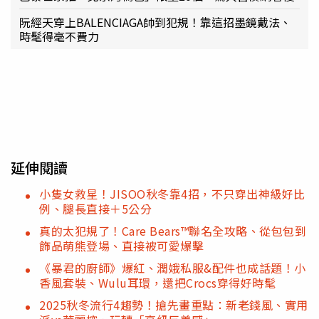
阮經天穿上BALENCIAGA帥到犯規！靠這招墨鏡戴法、
時髦得毫不費力
延伸閱讀
小隻女救星！JISOO秋冬靠4招，不只穿出神級好比
例、腿長直接＋5公分
真的太犯規了！Care Bears™聯名全攻略、從包包到
飾品萌熊登場、直接被可愛爆擊
《暴君的廚師》爆紅、潤娥私服&配件也成話題！小
香風套裝、Wulu耳環，還把Crocs穿得好時髦
2025秋冬流行4趨勢！搶先畫重點：新老錢風、實用