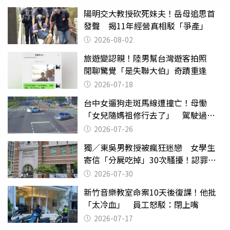
陽明交大教授砍死妹夫！岳母追思首
發聲 揭11年經營真相駁「爭產」
2026-08-02
旅遊變認親！陸男幫台灣遊客拍照
閒聊驚覺「是失聯大伯」奇蹟重逢
2026-07-18
台中女遛狗走斑馬線遭撞亡！母慟
「女兒隨媽祖修行去了」 駕駛過失
致死判9月
2026-07-26
獨／東吳男教授被瘋狂迷戀 女學生
寄信「分屍吃掉」30次騷擾！認罪免
關
2026-07-30
新竹音樂教室命案10天後復課！他批
「太冷血」 員工怒駁：閉上嘴
2026-07-17