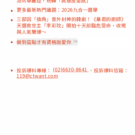
派vs華麗控，玩轉「高級反差感」
更多最新熱門議題：2026九合一選舉
三部因「換角」意外封神的韓劇！《暴君的廚師》
天選救世主「李彩玟」開拍十天前臨危受命，收視
與人氣雙爆～
做到這點才有資格說愛你
PR
(02)6630-8641
投訴爆料專線：
、投訴爆料信箱：
119@ctwant.com