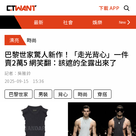
跳至主要內容區塊
下載 APP
最新
社會
娛樂
財經
漂亮
時尚
巴黎世家驚人新作！「走光背心」一件
賣2萬5 網笑翻：該遮的全露出來了
記者：
吳雅鈴
2025-09-15 15:36
巴黎世家
男裝
背心
時尚
穿搭