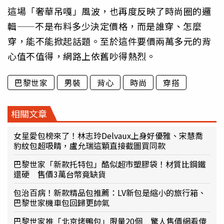
這場「奢華吊嘎」風波，也再度反映了時尚圈的邏
輯——不是布料多少決定價格，而是誰穿、怎麼
穿，能不能掀起話題。至於這件要價兩萬多元的背
心值不值得，網路上依舊吵得熱烈。
巴黎世家
男裝
背心
時尚
穿搭
相關文章
女星愛包榜來了！林志玲Delvaux上身好優雅、宋慧喬
豹紋包超吸睛，盧允瑞這顆直接截圖買同款
巴黎世家「新款托特包」酷似超市塑膠袋！材質比鋼鐵
還硬 售價3萬台幣竟缺貨
包治百病！新款精品包推薦：LV新包是縮小的旅行箱、
巴黎世家機車包回歸更帥氣
巴黎世家推「北京烤鴨包」限量20個 驚人售價網看傻