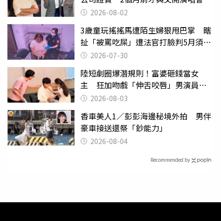
2026-08-02
3歲童玩搖搖馬遭陌生婦狠甩巴掌 瞎
扯「被罵吃屎」遭法官打臉判5月須入
監
2026-07-30
陸短劇圈爆潛規則！富婆砸錢當女
主 狂加吻戲「伸舌咬唇」男演員崩
潰
2026-08-03
香車美人1／彭彭海邊秘境外拍 男伴
豪車接送還祭「鈔能力」
2026-08-04
Recommended by