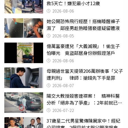
救5天亡！嫌犯最小才12歲
2026-08-06
她公開恐怖飛行經歷！搭機睡醒褲子
濕了 鄰座男趁熟睡猥褻還疑留體液
2026-08-05
億萬富豪遭兒「大義滅親」！偷生子
怕曝光 竟盜鄰居身份辦假證落戶
2026-08-06
母親過世當天提領206萬辦後事「父子
遭判刑」 律師：搶錢先下手是罪
2026-08-07
陽交大教授殺害連襟案！ 精神科醫
分析「絕非為了爭產」：2年前就已言
行詭異
2026-07-22
37歲星二代男星驚傳陳屍家中！經紀
公司證實 2個月前才與父開演唱會