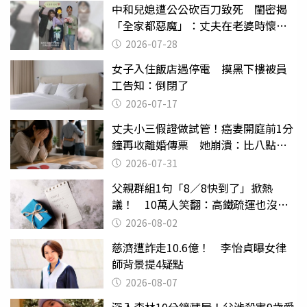
中和兒媳遭公公砍百刀致死 閨密揭
「全家都惡魔」：丈夫在老婆時懷孕
摔東西
2026-07-28
女子入住飯店遇停電 摸黑下樓被員
工告知：倒閉了
2026-07-17
丈夫小三假證做試管！癌妻開庭前1分
鐘再收離婚傳票 她崩潰：比八點檔
還扯
2026-07-31
父親群組1句「8／8快到了」掀熱
議！ 10萬人笑翻：高鐵疏運也沒列
父親節
2026-08-02
慈濟遭詐走10.6億！ 李怡貞曝女律
師背景提4疑點
2026-08-07
深入森林10分鐘藏屍！父涉殺害9歲愛