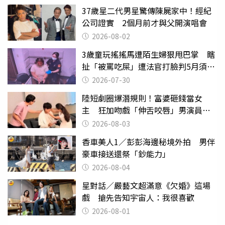
37歲星二代男星驚傳陳屍家中！經紀
公司證實 2個月前才與父開演唱會
2026-08-02
3歲童玩搖搖馬遭陌生婦狠甩巴掌 瞎
扯「被罵吃屎」遭法官打臉判5月須入
監
2026-07-30
陸短劇圈爆潛規則！富婆砸錢當女
主 狂加吻戲「伸舌咬唇」男演員崩
潰
2026-08-03
香車美人1／彭彭海邊秘境外拍 男伴
豪車接送還祭「鈔能力」
2026-08-04
星對話／嚴藝文超滿意《欠婚》這場
戲 搶先告知宇宙人：我很喜歡
2026-08-01