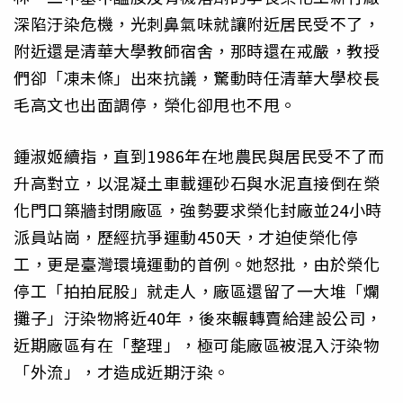
深陷汙染危機，光刺鼻氣味就讓附近居民受不了，
附近還是清華大學教師宿舍，那時還在戒嚴，教授
們卻「凍未條」出來抗議，驚動時任清華大學校長
毛高文也出面調停，榮化卻甩也不甩。
鍾淑姬續指，直到1986年在地農民與居民受不了而
升高對立，以混凝土車載運砂石與水泥直接倒在榮
化門口築牆封閉廠區，強勢要求榮化封廠並24小時
派員站崗，歷經抗爭運動450天，才迫使榮化停
工，更是臺灣環境運動的首例。她怒批，由於榮化
停工「拍拍屁股」就走人，廠區還留了一大堆「爛
攤子」汙染物將近40年，後來輾轉賣給建設公司，
近期廠區有在「整理」，極可能廠區被混入汙染物
「外流」，才造成近期汙染。