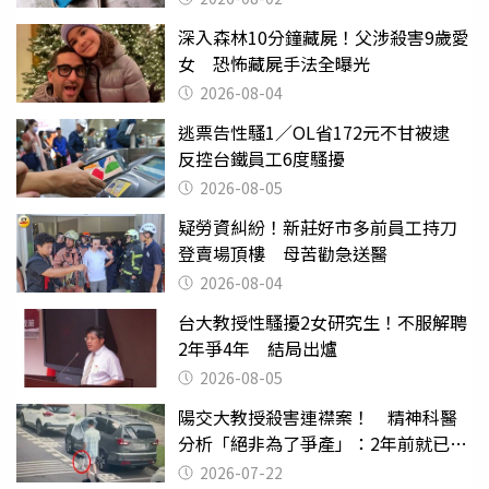
深入森林10分鐘藏屍！父涉殺害9歲愛
女 恐怖藏屍手法全曝光
2026-08-04
逃票告性騷1／OL省172元不甘被逮
反控台鐵員工6度騷擾
2026-08-05
疑勞資糾紛！新莊好市多前員工持刀
登賣場頂樓 母苦勸急送醫
2026-08-04
台大教授性騷擾2女研究生！不服解聘
2年爭4年 結局出爐
2026-08-05
陽交大教授殺害連襟案！ 精神科醫
分析「絕非為了爭產」：2年前就已言
行詭異
2026-07-22