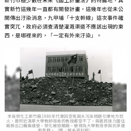
新竹市極少數在未來《國土計畫法》的特農地，其
實新竹這幾年一直都有開發計畫，這幾年也從未公
開傳出汙染消息，九甲埔「十支幹線」這次事件確
實突兀，政府必須查清楚灌溉渠道不應該出現的東
西，是哪裡來的，「一定有外來汙染」。
李長榮化工新竹廠1980年代曾因空氣與水污染問題引爆地方怒
火，連附近清華大學教師宿舍的教授都受不了，與居民接力圍住
廠房出口癱瘓運營，榮化被迫關廠，被視為大學教授參與抗爭運
動濫觴。（圖／報系資料照）