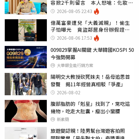
容掀2千則留言 本人怒嗆：化妝有
錯嗎
2026-08-05 22:43
億萬富豪遭兒「大義滅親」！偷生
子怕曝光 竟盜鄰居身份辦假證落
戶
2026-08-06 17:53
009829掌握AI關鍵 大華韓國KOSPI 50
今強勢開募
大華銀全能行銷方案
陽明交大教授砍死妹夫！岳母追思首
發聲 揭11年經營真相駁「爭產」
2026-08-02
腹部脂肪的「剋星」找到了，常吃這
幾物，吃走大肚囊，瘦出小蠻腰
新素簡
旅遊變認親！陸男幫台灣遊客拍照
閒聊驚覺「是失聯大伯」奇蹟重逢