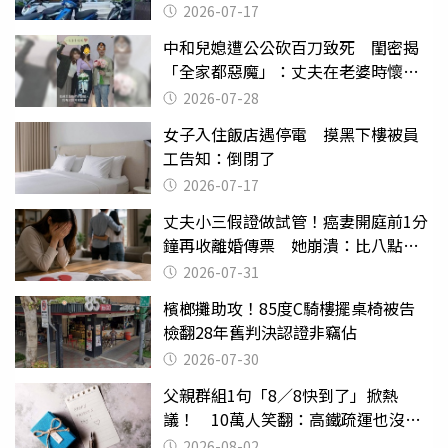
2026-07-17
中和兒媳遭公公砍百刀致死 閨密揭
「全家都惡魔」：丈夫在老婆時懷孕
摔東西
2026-07-28
女子入住飯店遇停電 摸黑下樓被員
工告知：倒閉了
2026-07-17
丈夫小三假證做試管！癌妻開庭前1分
鐘再收離婚傳票 她崩潰：比八點檔
還扯
2026-07-31
檳榔攤助攻！85度C騎樓擺桌椅被告
檢翻28年舊判決認證非竊佔
2026-07-30
父親群組1句「8／8快到了」掀熱
議！ 10萬人笑翻：高鐵疏運也沒列
父親節
2026-08-02