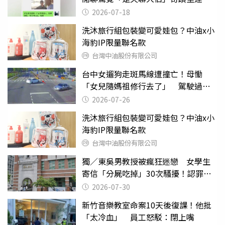
2026-07-18
洗沐旅行組包裝變可愛娃包？中油x小
海豹IP限量聯名款
台灣中油股份有限公司
台中女遛狗走斑馬線遭撞亡！母慟
「女兒隨媽祖修行去了」 駕駛過失
致死判9月
2026-07-26
洗沐旅行組包裝變可愛娃包？中油x小
海豹IP限量聯名款
台灣中油股份有限公司
獨／東吳男教授被瘋狂迷戀 女學生
寄信「分屍吃掉」30次騷擾！認罪免
關
2026-07-30
新竹音樂教室命案10天後復課！他批
「太冷血」 員工怒駁：閉上嘴