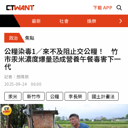
跳至主要內容區塊
下載 APP
最新
社會
娛樂
財經
政治
焦點
公糧染毒1／來不及阻止交公糧！ 竹
市汞米濃度爆量恐成營養午餐毒害下一
代
記者：
顏瑋辰
2025-09-24 06:00
汞米
新竹市
公糧
李長榮
國土計畫法