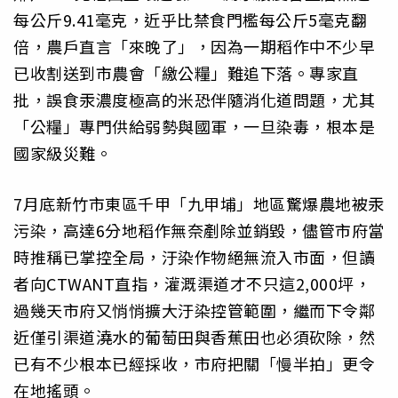
每公斤9.41毫克，近乎比禁食門檻每公斤5毫克翻
倍，農戶直言「來晚了」，因為一期稻作中不少早
已收割送到市農會「繳公糧」難追下落。專家直
批，誤食汞濃度極高的米恐伴隨消化道問題，尤其
「公糧」專門供給弱勢與國軍，一旦染毒，根本是
國家級災難。
7月底新竹市東區千甲「九甲埔」地區驚爆農地被汞
污染，高達6分地稻作無奈剷除並銷毀，儘管市府當
時推稱已掌控全局，汙染作物絕無流入市面，但讀
者向CTWANT直指，灌溉渠道才不只這2,000坪，
過幾天市府又悄悄擴大汙染控管範圍，繼而下令鄰
近僅引渠道澆水的葡萄田與香蕉田也必須砍除，然
已有不少根本已經採收，市府把關「慢半拍」更令
在地搖頭。