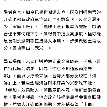
學者直言，如今已很難溯源去查，因為附近列管的
汙染源都有政府單位緊盯而不敢造次，反而台灣不
少「家庭工廠」、「農地工廠」根本沒登記，想納
管也不知何處下手，像報告中這麼高濃度，極可能
是長期洗潔劑等直接排入水圳，一步步改變土壤成
分，最後種出「汞米」。
學者提醒，若農戶送驗遇到重金屬問題，千萬不要
自行找廠商清淤，因為「你也不知道廠商挖去
哪」，而以汞汙染來講，台灣大部分反映在「海
鮮」上，若重金屬海鮮與汞汙染的米都吃下肚，
「疊加」效果駭人，若民眾很在意，海鮮該酌量食
用。學者也呼籲，地方政府該提供農戶免費身體健
檢，並擴大汙染偵測佈點，才稍稍有望「止血」。