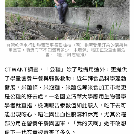
台灣乾淨水行動聯盟理事長彭桂枝（圖）指著受汞汙染的溝渠無
奈直言，順流而下不知還有多少「未爆彈」稻田正受重金屬危
害。（圖／周志龍攝）
CTWANT調查，「公糧」除了戰備用途外，更提供
了學童營養午餐與弱勢救助，近年拜食品科學蓬勃
發展，米麵條、米泡麵、米麵包等米食加工市場更
是公糧的好去處。一名國立清華大學應用生物醫學
學者就直指，檢測報告汞數值如此駭人，吃下去可
能出現噁心、嘔吐與出血性腹瀉和休克，尤其公糧
部分用在營養午餐與國軍，「我的天啊」她不敢想
像下一代究竟被毒害了多久。