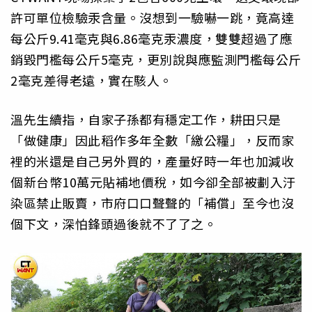
許可單位檢驗汞含量。沒想到一驗嚇一跳，竟高達
每公斤9.41毫克與6.86毫克汞濃度，雙雙超過了應
銷毀門檻每公斤5毫克，更別說與應監測門檻每公斤
2毫克差得老遠，實在駭人。
溫先生續指，自家子孫都有穩定工作，耕田只是
「做健康」因此稻作多年全數「繳公糧」，反而家
裡的米還是自己另外買的，產量好時一年也加減收
個新台幣10萬元貼補地價稅，如今卻全部被劃入汙
染區禁止販賣，市府口口聲聲的「補償」至今也沒
個下文，深怕鋒頭過後就不了了之。