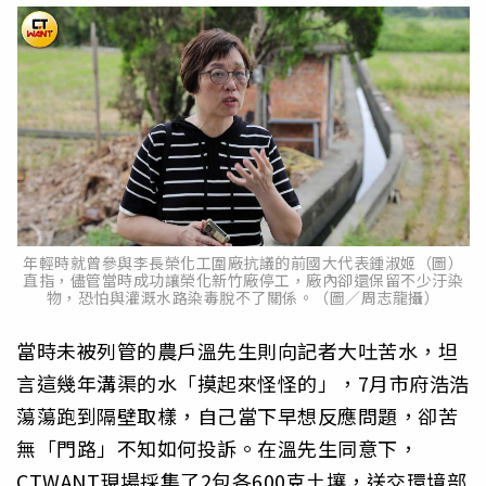
年輕時就曾參與李長榮化工圍廠抗議的前國大代表鍾淑姬（圖）
直指，儘管當時成功讓榮化新竹廠停工，廠內卻還保留不少汙染
物，恐怕與灌溉水路染毒脫不了關係。（圖／周志龍攝）
當時未被列管的農戶溫先生則向記者大吐苦水，坦
言這幾年溝渠的水「摸起來怪怪的」，7月市府浩浩
蕩蕩跑到隔壁取樣，自己當下早想反應問題，卻苦
無「門路」不知如何投訴。在溫先生同意下，
CTWANT現場採集了2包各600克土壤，送交環境部