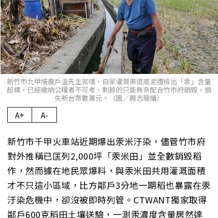
新竹市九甲埔農戶溫先生苦嘆，自家灌溉渠道底泥遭檢出「汞」含量
超標，已經繳納公糧者不可考，剩餘的只能無奈配合竹市府銷毀，損
失新台幣數萬元。（圖／周志龍攝）
A+
A-
新竹市千甲火車站近期爆出汞米汙染，儘管竹市府
對外推稱已匡列2,000坪「汞米田」並全數銷毀稻
作，然而據在地民眾爆料，與汞米田共用灌溉面積
才不只這小區域，比方鄰戶3分地一期稻也暴露在汞
汙染危機中，卻沒被即時列管。CTWANT獨家取得
鄰戶600克稻田土壤送驗，一測汞濃度含量居然達