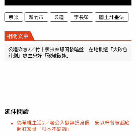
汞米
新竹市
公糧
李長榮
國土計畫法
相關文章
公糧染毒2／竹市汞米案爆開發暗盤 在地批遭「大矽谷
計劃」放生只好「破罐破摔」
延伸閱讀
偽單親生活2／老公入獄無損身價 安以軒曾被起底
超狂家世「根本不缺錢」