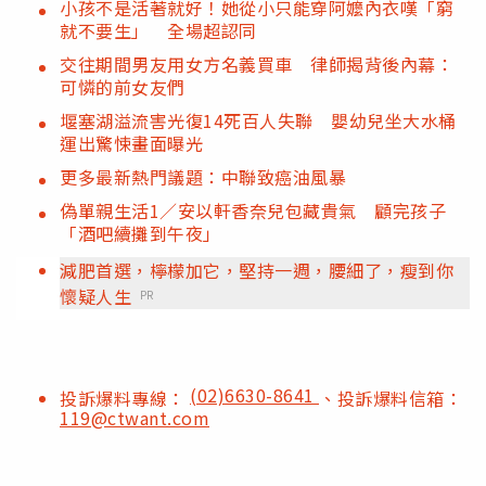
小孩不是活著就好！她從小只能穿阿嬤內衣嘆「窮
就不要生」 全場超認同
交往期間男友用女方名義買車 律師揭背後內幕：
可憐的前女友們
堰塞湖溢流害光復14死百人失聯 嬰幼兒坐大水桶
運出驚悚畫面曝光
更多最新熱門議題：中聯致癌油風暴
偽單親生活1／安以軒香奈兒包藏貴氣 顧完孩子
「酒吧續攤到午夜」
減肥首選，檸檬加它，堅持一週，腰細了，瘦到你
懷疑人生
PR
(02)6630-8641
投訴爆料專線：
、投訴爆料信箱：
119@ctwant.com